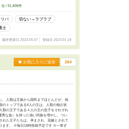
6
位 / 31,406件
リバ
切ない→ラブラブ
護士
最終更新日 2023.05.07
登録日 2023.01.19
お気に入りに追加
264
た。 人類は王族から国民までほとんどが、他
類のトップである4人の王は、人類の独占状
 人類の王子である４人の王の息子をそれぞれ
優秀な血）を持った強い同族を増やし、つい
拐された王子たちは、孕まされ、花嫁とされて
ます。 ※毎日18時投稿予定です ※一章ず