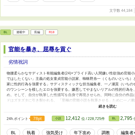
文字数 44,184
BL
連載中
長編
R18
官能を暴き、屈辱を貢ぐ
劣情祝詞
物腰柔らかなサディスト有能編集者(24)×プライド高い人間嫌い性欲強め官能小説
ではしたくない」主義の処女童貞官能小説家、蜘蛛野糸一（くものいといち）
家に性的行為を強要する」サディスティックな担当編集者、一ノ瀬貢（いちの
のワンシーンを模したエロを強要する。嫌悪してやまないリアルの性的行為を
め。そして、自分が執筆した性描写を自身で再現させられ、同時に自分の作品
ドはズタズタに引き裂かれる。 「至極の官能小説を執筆させる」ために一ノ
れは建前で、彼の嗜虐心を満たすための玩具に過ぎないのかもしれない。 ※単
更新 ※pixivでも投稿予定
12,412
2,795
78pt
24h.ポイント
小説
位 / 228,725件
BL
BL
執着
強気受け
年下攻め
調教
編集者