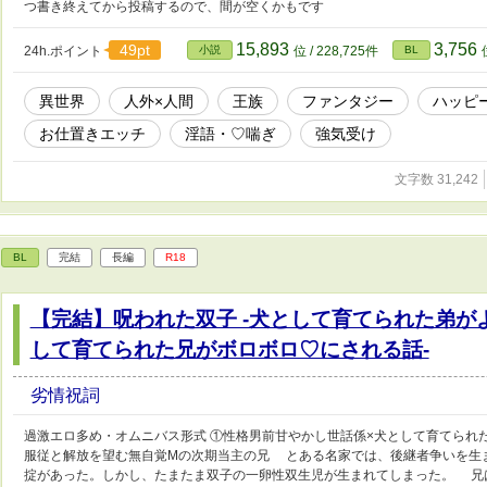
つ書き終えてから投稿するので、間が空くかもです
15,893
3,756
49pt
24h.ポイント
小説
位 / 228,725件
BL
異世界
人外×人間
王族
ファンタジー
ハッピ
お仕置きエッチ
淫語・♡喘ぎ
強気受け
文字数 31,242
BL
完結
長編
R18
【完結】呪われた双子 -犬として育てられた弟が
して育てられた兄がボロボロ♡にされる話-
劣情祝詞
過激エロ多め・オムニバス形式 ①性格男前甘やかし世話係×犬として育てられた
服従と解放を望む無自覚Mの次期当主の兄 とある名家では、後継者争いを生
掟があった。しかし、たまたま双子の一卵性双生児が生まれてしまった。 兄