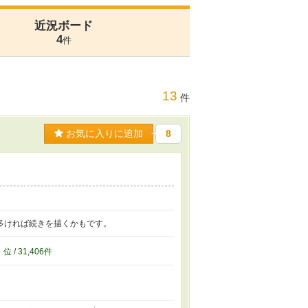
近況ボード
4
件
13
件
お気に入りに追加
8
多ければ続きを描くかもです。
6
位 / 31,406件