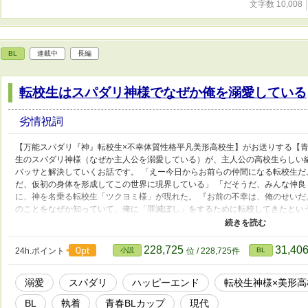
文字数 10,008
BL
連載中
長編
転校生はスパダリ神様でなぜか俺を溺愛している
劣情祝詞
【万能スパダリ『神』転校生×不幸体質性格平凡美形高校生】がお送りする【青
生のスパダリ神様（なぜか主人公を溺愛している）が、主人公の高校生らしい
バッサと解決していくお話です。 「えー今日からお前らの仲間になる転校生だ
だ、仮初の身体を形成してこの世界に現界している」 「だそうだ、みんな仲良
に、神を名乗る転校生「ツクヨミ様」が現れた。 『お前の不幸は、俺のせい
のことをなぜか知っていて、俺に「罪滅ぼし」をするために転校してきたとい
やる』 その人知を超えた能力で俺の悩みや不幸体質を次々と解決してくれた
のか、過去に俺たちに何があったのか……。 そんなある日の帰り道、夜の畦
超絶美少女にさらわれて！？ 《毎日18時、20時投稿。8月中に完結予定です
228,725
31,40
0pt
24h.ポイント
小説
位 / 228,725件
BL
お気に入り/いいね/感想などよろしくお願いいたします！！！》
溺愛
スパダリ
ハッピーエンド
転校生神様×美形
BL
執着
青春BLカップ​
現代