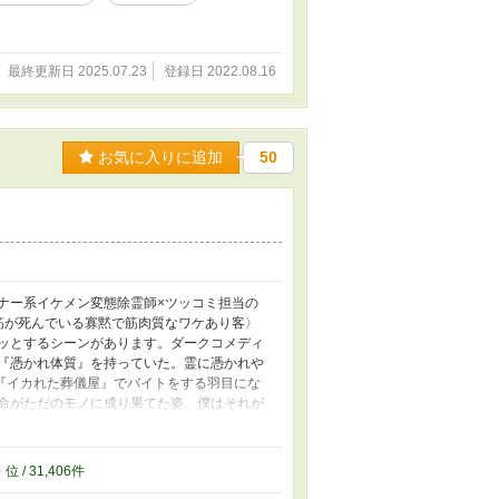
最終更新日 2025.07.23
登録日 2022.08.16
お気に入りに追加
50
ナー系イケメン変態除霊師×ツッコミ担当の
筋が死んでいる寡黙で筋肉質なワケあり客〉
ゾッとするシーンがあります。ダークコメディ
『憑かれ体質』を持っていた。霊に憑かれや
『イカれた葬儀屋』でバイトをする羽目にな
生命がただのモノに成り果てた姿、僕はそれが
一人の除霊師が働いていた。 「除霊は実質エ
ちいいし、一石三鳥。」 変態除霊師、晴瀬
人のワケあり客が訪れた……。 pixivに絵
6
位 / 31,406件