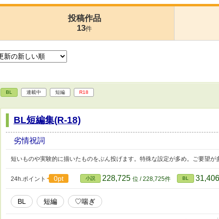
投稿作品
13
件
BL
連載中
短編
R18
BL短編集(R-18)
劣情祝詞
短いものや実験的に描いたものをぶん投げます。特殊な設定が多め。ご要望が
228,725
31,40
0pt
24h.ポイント
小説
位 / 228,725件
BL
BL
短編
♡喘ぎ