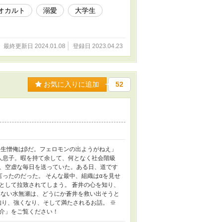
オカルト
溺愛
大学生
最終更新日 2024.01.08
登録日 2023.04.23
お気に入りに追加
52
「生憎俺はβだ。フェロモンの出ようがねえ」
人息子。暇を持て余して、何となく社会階級
、空虚な毎日を送っていた。ある日、道です
ったのだった。 そんな最中、組織はαを見せ
として拉致されてしまう。 蒼井の心を知り、
えない水無瀬は、どうにか蒼井を救い出そうと
知り、強くなり、そして満たされるお話。 ※
介」をご覧ください！