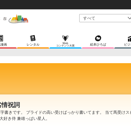
Web
稿漫画
レンタル
絵本ひろば
ビジ
コンテンツ大賞
劣情祝詞
L字書きです。 プライドの高い受けばっかり書いてます。 当て馬受けス
大好き侍 兼雄っぱい星人。