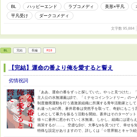
BL
ハッピーエンド
ラブコメディ
美形×平凡
平凡受け
ダークコメディ
文字数 95,884
BL
完結
長編
R18
【完結】運命の番より俺を愛すると誓え
劣情祝詞
「ああ、運命の番をずっと探していた。やっと見つけた」 
主人公の水無瀬薫はβで、「ミナセコインランドリー」の一
制度撤廃運動を行う過激派組織に所属する青年活動家として
れ違ったαの男、蒼井君春は突然手を取って、奇妙にもこう言
しめとして暴力を振るう活動を開始。蒼井はそのターゲット
徐々に蒼井に惹かれていく水無瀬。 しかし、組織には逆ら
画策するが……。 空虚なβが、大事なαを見つけて、幸せを
特殊な設定がありますので、詳しくは「☆世界観とキャラ紹