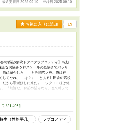
最終更新日 2025.09.10
登録日 2025.09.10
お気に入りに追加
15
春×お悩み解決ドタバタラブコメディ】 転校
繊細なお悩みを神スケールの豪快さでバッサ
。自己紹介しろ」 「月詠幽玄之尊。俺は神
くしてやれ」 「は？」 とある片田舎の高校
だ。だから罪滅ぼしに来た』 ツクヨミ様は俺
う。 『無論だ。お前の望みなら、全て叶えて
のだが。 なぜツクヨミ様は俺を知っている
道に現れたこの世のものとは思えないほどの
！青春BLカップ応募作です！面白かったら是非
6
位 / 31,406件
高校生（性格平凡）
ラブコメディ