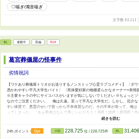
♡喘ぎ/濁音喘ぎ
文字数 63,111
BL
連載中
長編
R18
葛宮葬儀屋の怪事件
劣情祝詞
【ワケあり葬儀屋トリオがお送りするノンストップ心霊ラブコメディ】 〈ダウ
憑かれやすい平凡大学生バイト〉 〈死体愛好家の物腰柔らかなオーナー×表情
※主要キャラの中にサイコパスがいますが気にしないでください ※ちょっと
なのでご注意ください。 俺は久遠。至って平凡な大学生だ。しかし、厄介な
すい体質で、悪霊のせいで昔っから不幸体質なのだ。その不幸が祟って、俺は
ってしまった。 「あぁ死体はなんて美しいんだろう！溺死！焼死！衰弱死！
もっと見たい！」 死体愛好家の葛宮が経営する『葛宮葬儀屋』。 そこには
ロだ。お前が憑かれて俺が除霊する。最高の相棒じゃねえか。俺もお前も気持
に目をつけられ、公私問わず、エロ除霊をされる日々。 そんな俺たちの元に、一
228,725
31,40
0pt
24h.ポイント
小説
位 / 228,725件
BL
を投稿してます。 《不定期投稿！》