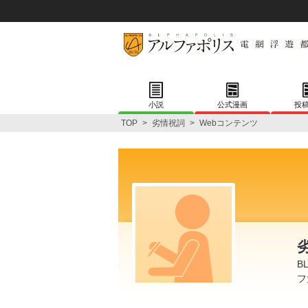
小説
公式漫画
投
TOP
>
劣情祝詞
>
Webコンテンツ
B
フ