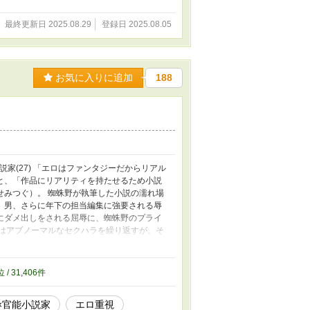
最終更新日 2025.08.29
登録日 2025.08.05
お気に入りに追加
188
家(27) 「エロはファンタジーだからリアル
と、「作品にリアリティを持たせるため小説
せみつぐ）。 蜘蛛野が執筆した小説の濡れ場
、男、さらに年下の担当編集に強要される辱
にダメ出しをされる屈辱に、蜘蛛野のプライ
瀬はアブノーマルなセクハラを繰り返すが、そ
話でも読めます ※ほぼずっと濡れ場 ※不定期
位 / 31,406件
×官能小説家
エロ重視