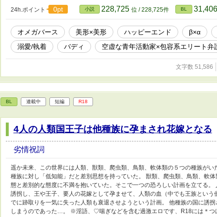
228,725
31,40
0pt
24h.ポイント
小説
位 / 228,725件
BL
オメガバース
美形×美形
ハッピーエンド
β×α
溺愛/執着
バディ
空虚な青年活動家×包容系エリート弁
文字数 51,586
BL
連載中
短編
R18
4人の人類国王子は他種族に孕まされ花嫁となる
劣情祝詞
遥か未来、この世界には人類、獣類、爬虫類、鳥類、軟体類の５つの種族がい
種族に対し「低知能」だと差別思想を持っていた。 獣類、爬虫類、鳥類、軟体
態と差別的な態度に不満を抱いていた。そこで一つの恐ろしい計画を立てる。
誘拐し、王や王子、要人の花嫁として孕ませて、人類の血（中でも王族という
でに跡取りを一気に失った人類も衰退させようという計画。 他種族の国に誘
しまうのであった…。 ※淫語、♡喘ぎなどを含む過激エロです、R18には＊つけ