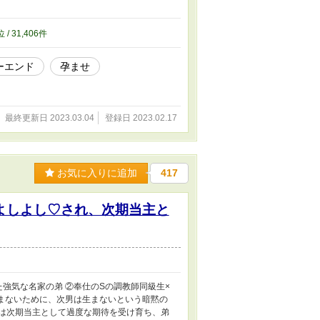
位 / 31,406件
ーエンド
孕ませ
最終更新日 2023.03.04
登録日 2023.02.17
お気に入りに追加
417
よしよし♡され、次期当主と
強気な名家の弟 ②奉仕のSの調教師同級生×
まないために、次男は生まないという暗黙の
は次期当主として過度な期待を受け育ち、弟