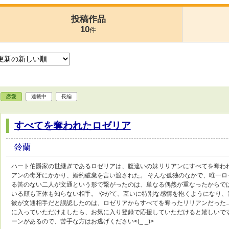
投稿作品
10
件
恋愛
連載中
長編
すべてを奪われたロゼリア
鈴蘭
ハート伯爵家の世継ぎであるロゼリアは、腹違いの妹リリアンにすべてを奪わ
アンの毒牙にかかり、婚約破棄を言い渡された。 そんな孤独のなかで、唯一ロ
る筈のない二人が文通という形で繋がったのは、単なる偶然が重なったからで
いる顔も正体も知らない相手。 やがて、互いに特別な感情を抱くようになり、
彼が文通相手だと誤認したのは、ロゼリアからすべてを奪ったリリアンだった…
に入っていただけましたら、お気に入り登録で応援していただけると嬉しいです
ーンがあるので、苦手な方はお逃げください<(_ _)>