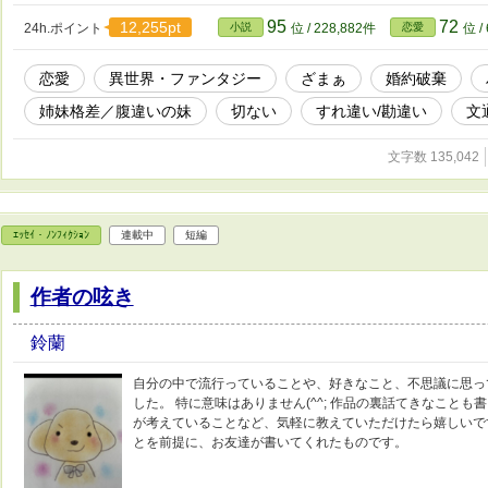
95
72
12,255pt
24h.ポイント
小説
位 / 228,882件
恋愛
位 /
恋愛
異世界・ファンタジー
ざまぁ
婚約破棄
姉妹格差／腹違いの妹
切ない
すれ違い/勘違い
文
文字数 135,042
ｴｯｾｲ・ﾉﾝﾌｨｸｼｮﾝ
連載中
短編
作者の呟き
鈴蘭
自分の中で流行っていることや、好きなこと、不思議に思っ
した。 特に意味はありません(^^; 作品の裏話てきなことも
が考えていることなど、気軽に教えていただけたら嬉しいです!
とを前提に、お友達が書いてくれたものです。