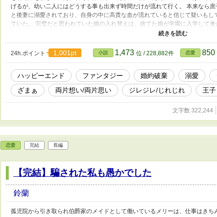
げるが、幼い二人にはどうする事も出来ず時間だけが流れて行く。 本来なら
と後妻に溺愛されており、自身の中に高貴な血が流れていると信じて疑いもし
ていた。 完璧だと思われていた娘の入れ替えは、捨てた娘が学園に入学して来
かわるので、ナレーション形式にしてみました。 お話が長いので、主要な登場
ルール男爵令嬢 15歳 ルーカス・オルターナ公爵令息 １７歳 アルフレッド
オルターナ公爵令嬢 １５歳 マルゲリーターの母 アマンダ・オルターナ エ
1,473
850
1,001pt
24h.ポイント
小説
位 / 228,882件
恋愛
トリシア・アンバタサー エレインのクラスメイト アルフレッドの側近 カシ
１６歳 マシュー・イーシヤ １５歳 帝国 エレインとルーカスの母 キャサリ
ハッピーエンド
ファンタジー
婚約破棄
溺愛
の再婚相手 アンドレイ（キャサリンの従兄妹） 隣国ルタオー王国 バーバラ
ざまぁ
両片想い/両片思い
ジレジレ/じれじれ
王子
文字数 322,244
恋愛
完結
長編
【完結】騙された私も愚かでした
鈴蘭
孤児院から引き取られ伯爵家のメイドとして働いているメリーは、仕事はきち