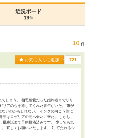
近況ボード
19
件
10
件
お気に入りに追加
721
れてしまう。 相思相愛だった婚約者までリリ
ゼリアの心を癒してくれた青年がいた。 繋が
はないのかもしれない。 インクの向こう側に
青年はロゼリアの元へ会いに来た。 しかし、
 最終話まで予約投稿済みです。 少しでも気
。 宜しくお願いいたします。 注:打たれるシ