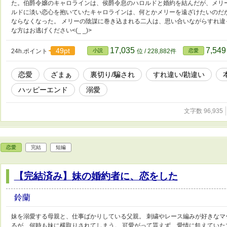
た。伯爵令嬢のキャロラインは、侯爵令息のハロルドと婚約を結んだが、メリ
ルドに淡い恋心を抱いていたキャロラインは、何とかメリーを遠ざけたいのだ
ならなくなった。 メリーの陰謀に巻き込まれる二人は、思い合いながらすれ違
な方はお逃げください<(_ _)>
17,035
7,54
49pt
24h.ポイント
小説
位 / 228,882件
恋愛
恋愛
ざまぁ
裏切り/騙され
すれ違い/勘違い
ハッピーエンド
溺愛
文字数 96,935
恋愛
完結
短編
【完結済み】妹の婚約者に、恋をした
鈴蘭
妹を溺愛する母親と、仕事ばかりしている父親。 刺繍やレース編みが好きな
るが、何時も妹に横取りされてしまう。 可愛がって貰えず、愛情に飢えてい