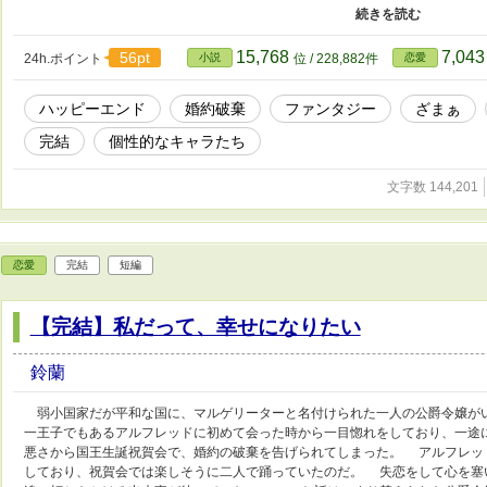
ですので、最後まで読んでいただけると嬉しいです。 登場人物 リーゼリア・
令息 ラノア・シェフレラ伯爵令嬢（双子姉） ハルジオン・シェフレラ伯爵令
嬢 ミヤ（リーゼリアの侍女） イブ（平民） グラナダ・アムステルダム（王太
15,768
7,04
56pt
24h.ポイント
小説
位 / 228,882件
恋愛
キプロス・モンテカルロ侯爵
ハッピーエンド
婚約破棄
ファンタジー
ざまぁ
完結
個性的なキャラたち
文字数 144,201
恋愛
完結
短編
【完結】私だって、幸せになりたい
鈴蘭
弱小国家だが平和な国に、マルゲリーターと名付けられた一人の公爵令嬢が
一王子でもあるアルフレッドに初めて会った時から一目惚れをしており、一途
悪さから国王生誕祝賀会で、婚約の破棄を告げられてしまった。 アルフレッ
しており、祝賀会では楽しそうに二人で踊っていたのだ。 失恋をして心を塞