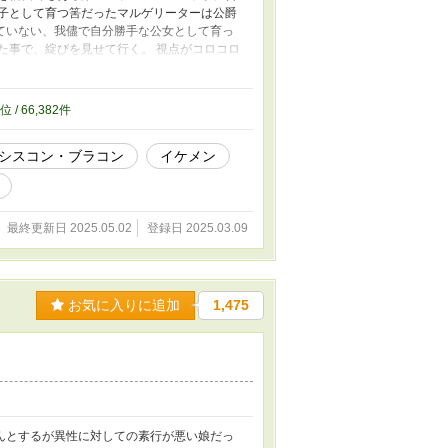
庶子として育つ筈だったマルゲリーターは公爵
ていない、我儘で自分勝手な公女として育っ
た事で、綻びを見せて行く。 視点がコロコロ
人物を紹介します。 ロイズ王国 エレイン・フ
・ロイズ第一王子 １７歳 マルゲリーター・
レインたちの父親 シルベス・オルターナ パ
位 / 66,382件
ュー・イーシヤ １８歳 ダニエル・ウイロー
ン帝国の侯爵令嬢（前皇帝の姪） キャサリン
シスコン・ブラコン
イケメン
王女
最終更新日 2025.05.02
登録日 2025.03.09
お気に入りに追加
1,475
んとするが異性に対しての素行が悪い娘だっ