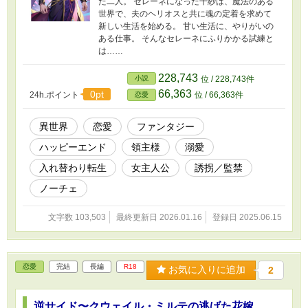
た二人。 セレーネになった千紗は、魔法のある
世界で、夫のヘリオスと共に魂の定着を求めて
新しい生活を始める。 甘い生活に、やりがいの
ある仕事。 そんなセレーネにふりかかる試練と
は……
228,743
小説
位 / 228,743件
66,363
0pt
24h.ポイント
位 / 66,363件
恋愛
異世界
恋愛
ファンタジー
ハッピーエンド
領主様
溺愛
入れ替わり転生
女主人公
誘拐／監禁
ノーチェ
文字数 103,503
最終更新日 2026.01.16
登録日 2025.06.15
恋愛
完結
長編
R18
お気に入りに追加
2
逆サイド〜クウェイル・ミルテの逃げた花嫁