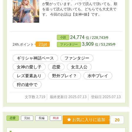
が繋がっています。 バラで読んで頂いても、順
を追って読んで頂いても、どちらでも大丈夫で
す。 今回のお話は【女神×娘】です。
24,774
小説
位 / 228,743件
3,909
21pt
24h.ポイント
位 / 53,295件
ファンタジー
ギリシャ神話ベース
ファンタジー
女神の愛し子
恋愛
女主人公
レズ要素あり
野外プレイ？
水中プレイ
狩の途中で
文字数 2,719
最終更新日 2025.07.13
登録日 2025.07.13
恋愛
完結
長編
R18
お気に入りに追加
20