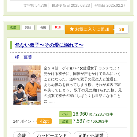
文字数 54,736
最終更新日 2025.03.23
登録日 2025.02.27
恋愛
完結
長編
R18
お気に入りに追加
36
危ない双子〜その愛に溺れて〜
橘 葛葉
全２４話 ゲイ✖️バイ✖️普通女子 ランチでよく
見かける双子に、同僚が声をかけて飲みにいく
ことになった。道中で双子の元恋人と遭遇し、
あらぬ恨みを買ってしまう桜。それが原因で家
を失ってしまう。 双子の兄に助けられた桜。兄
の提案で双子の家にしばらくお世話になること
に……
16,960
小説
位 / 228,743件
7,537
42pt
24h.ポイント
位 / 66,363件
恋愛
恋愛
ハッピーエンド
兄弟から溺愛