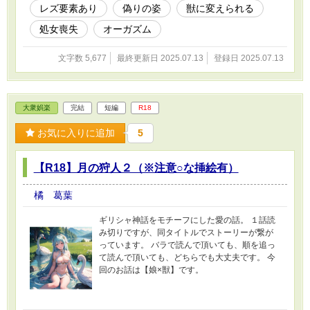
レズ要素あり
偽りの姿
獣に変えられる
処女喪失
オーガズム
文字数 5,677
最終更新日 2025.07.13
登録日 2025.07.13
大衆娯楽
完結
短編
R18
お気に入りに追加
5
【R18】月の狩人２（※注意○な挿絵有）
橘 葛葉
ギリシャ神話をモチーフにした愛の話。 １話読
み切りですが、同タイトルでストーリーが繋が
っています。 バラで読んで頂いても、順を追っ
て読んで頂いても、どちらでも大丈夫です。 今
回のお話は【娘×獣】です。