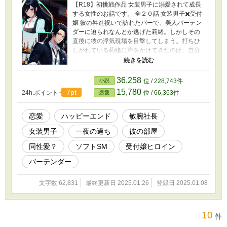
【R18】初挑戦作品 女装男子に溺愛されて成長
する女性のお話です。 全２０話 女装男子✖️受付
嬢 彼の昇進祝いで訪れたバーで、美人バーテン
ダーに迫られなんとか逃げた莉緒。しかしその
直後に彼の浮気現場を目撃してしまう。打ちひ
しがれている莉緒に声をかけてきたのは、自分
に酷いことをした女性だった。一緒に過ごすう
ちに、莉緒は彼女に心を開いていく。 しかし浮
気現場を目撃してしまってから、会うのを避け
36,258
小説
位 / 228,743件
ていた莉緒に、彼が強引に迫ってきて窮地に立
15,780
7pt
24h.ポイント
位 / 66,363件
恋愛
たされる。 それを救ったのは取引先の社長だっ
た。
恋愛
ハッピーエンド
敏腕社長
女装男子
一夜の過ち
彼の部屋
同性愛？
ソフトSM
受付嬢ヒロイン
バーテンダー
文字数 62,831
最終更新日 2025.01.26
登録日 2025.01.08
10
件