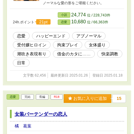
ノーマルな愛の形をご堪能ください。
24,774
小説
位 / 228,743件
10,680
21pt
24h.ポイント
位 / 66,363件
恋愛
恋愛
ハッピーエンド
アブノーマル
受付嬢ヒロイン
拘束プレイ
女体盛り
潮吹き表現有り
借金のカタに……
快楽調教
日常
文字数 62,456
最終更新日 2025.01.26
登録日 2025.01.18
恋愛
完結
長編
R18
お気に入りに追加
15
女装バーテンダーの恋人
橘 葛葉