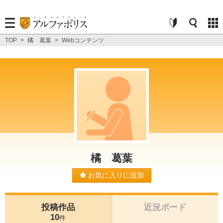
TOP
>
橘 葛葉
>
Webコンテンツ
橘 葛葉
お気に入りに追加
投稿作品
近況ボード
10
件