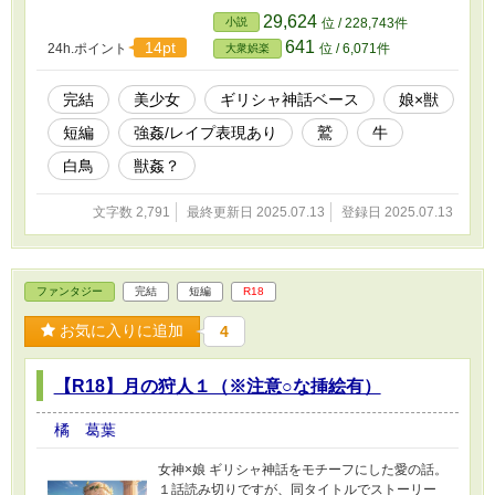
29,624
小説
位 / 228,743件
641
14pt
24h.ポイント
位 / 6,071件
大衆娯楽
完結
美少女
ギリシャ神話ベース
娘×獣
短編
強姦/レイプ表現あり
鷲
牛
白鳥
獣姦？
文字数 2,791
最終更新日 2025.07.13
登録日 2025.07.13
ファンタジー
完結
短編
R18
お気に入りに追加
4
【R18】月の狩人１（※注意○な挿絵有）
橘 葛葉
女神×娘 ギリシャ神話をモチーフにした愛の話。
１話読み切りですが、同タイトルでストーリー