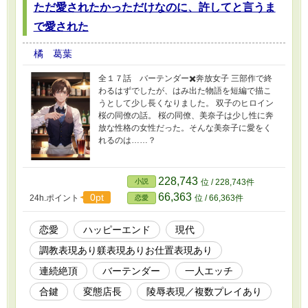
ただ愛されたかっただけなのに、許してと言うま
で愛された
橘 葛葉
全１７話 バーテンダー✖️奔放女子 三部作で終
わるはずでしたが、はみ出た物語を短編で描こ
うとして少し長くなりました。 双子のヒロイン
桜の同僚の話。 桜の同僚、美奈子は少し性に奔
放な性格の女性だった。そんな美奈子に愛をく
れるのは……？
228,743
小説
位 / 228,743件
66,363
0pt
24h.ポイント
位 / 66,363件
恋愛
恋愛
ハッピーエンド
現代
調教表現あり躾表現ありお仕置表現あり
連続絶頂
バーテンダー
一人エッチ
合鍵
変態店長
陵辱表現／複数プレイあり