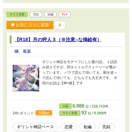
ライト文芸
完結
短編
R18
お気に入りに追加
5
【R18】月の狩人３（※注意○な挿絵有）
橘 葛葉
ギリシャ神話をモチーフにした愛の話。 １話読
み切りですが、同タイトルでストーリーが繋が
っています。 バラで読んで頂いても、順を追っ
て読んで頂いても、どちらでも大丈夫です。 今
回のお話は【神×娘】です
6,988
小説
位 / 228,743件
93
198pt
24h.ポイント
位 / 9,589件
ライト文芸
ギリシャ神話ベース
恋愛
短編
完結