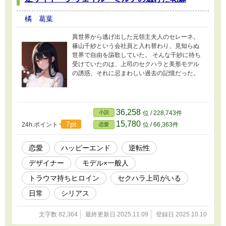
橘 葛葉
異世界から逃げ出した元領主夫人のセレーネ。
篠山千紗という会社員と入れ替わり、見知らぬ
世界で自由を謳歌していた。 そんな千紗に待ち
受けていたのは、上司のセクハラと美形モデル
の誘惑、それに忌まわしい過去の記憶だった。
36,258
小説
位 / 228,743件
15,780
7pt
24h.ポイント
位 / 66,363件
恋愛
恋愛
ハッピーエンド
逆転性
デザイナー
モデル×一般人
トラウマ持ちヒロイン
セクハラ上司がいる
日常
シリアス
文字数 82,364
最終更新日 2025.11.09
登録日 2025.10.10