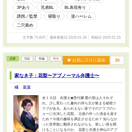
3Pあり
兄弟BL
BL表現有り
誘拐／監禁
寝取り
逆ハーレム
二穴責め
文字数 73,825
最終更新日 2025.01.26
登録日 2025.01.25
恋愛
完結
長編
R18
お気に入りに追加
30
家なき子：花梨〜アブノーマル弁護士〜
橘 葛葉
全１９話 弁護士✖️受付嬢 愛の形は人それぞ
れ。少し変わった趣向の持ち主が集まる秘密ク
ラブがある。あられもない姿でそのクラブのシ
ョーに出演した花梨。 元彼の作った借金を返す
ため？今彼の趣味を満足させるため？ 知らなか
った世界観に翻弄されながらも、新しい扉を開
けることになるのか。 花梨と弁護士神山のアブ