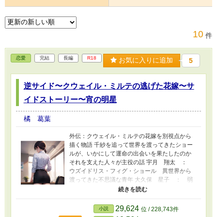
10
件
恋愛
完結
長編
R18
お気に入りに追加
5
逆サイド〜クウェイル・ミルテの逃げた花嫁〜サ
イドストーリー〜宵の明星
橘 葛葉
外伝：クウェイル・ミルテの花嫁を別視点から
描く物語 千紗を追って世界を渡ってきたショー
ルが、いかにして運命の出会いを果たしたのか
それを支えた人々が主役の話 宇月 翔太 ：
ウズイドリス・フィグ・ショール 異世界から
渡ってきた不思議な青年 大久保 星子 ： 弱
小芸能事務所の社長。元は大手芸能事務所のマ
ネージャー マネージャー ： 星子と一緒に大
手から独立した有能で変わり者の女性 仲野 悠
29,624
小説
位 / 228,743件
陽 ： 所属タレント 麻亜沙 ： 悠陽や星子