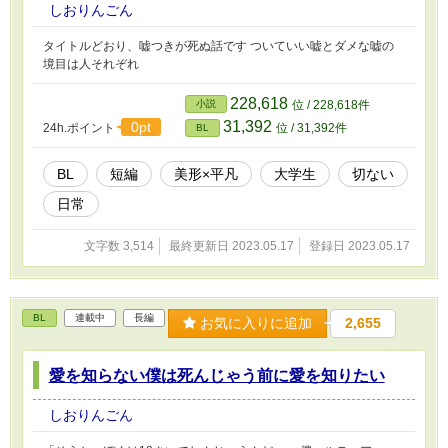
しおりんごん
タイトルどおり、嘘つきが死ぬ話です ついていい嘘とダメな嘘の
境目は人それぞれ
228,618
小説
位 / 228,618件
31,392
0pt
24h.ポイント
位 / 31,392件
BL
BL
短編
美形×平凡
大学生
切ない
日常
文字数 3,514
最終更新日 2023.05.17
登録日 2023.05.17
BL
連載中
長編
お気に入りに追加
2,655
愛を知らない僕は死んじゃう前に愛を知りたい
しおりんごん