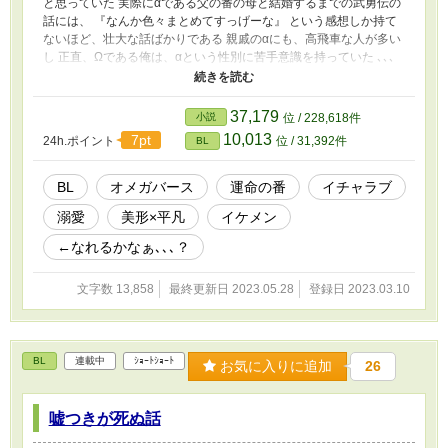
と思っていた 実際にαである父の番の母と結婚するまでの武勇伝の
話には、 『なんか色々まとめてすっげーな』 という感想しか持て
ないほど、壮大な話ばかりである 親戚のαにも、高飛車な人が多い
し 正直、Ωである俺は、αという性別に苦手意識を持っていた ､､､
だから、俺は戸惑っている 「あっ、あの！て、手を繋ぎたい､､､で
す」 俺の運命の番がこんなに奥手なんて想像もしてなかったから
だ！！！！！！ ､､､こんなんじゃいつまで経っても番えない､､､ い
37,179
小説
位 / 228,618件
やいやいや！！！なぜ俺が番になりたいみたいな言い草なん
10,013
7pt
24h.ポイント
位 / 31,392件
BL
だ！！！！ ､､､ ､､､とりあえず、ハグできるようにならないとな､､､
全ての物事が完璧にこなせるが、恋愛に関してはとことんウブな美
形アルファ × アルファに嫌悪していたが、余りにも番が手を出さな
BL
オメガバース
運命の番
イチャラブ
いから、悶々してる無意識淫乱？！平凡オメガ ※運命の番の二人
溺愛
美形×平凡
イケメン
がいちゃらぶする話です
←なれるかなぁ､､､？
文字数 13,858
最終更新日 2023.05.28
登録日 2023.03.10
BL
連載中
ｼｮｰﾄｼｮｰﾄ
お気に入りに追加
26
嘘つきが死ぬ話