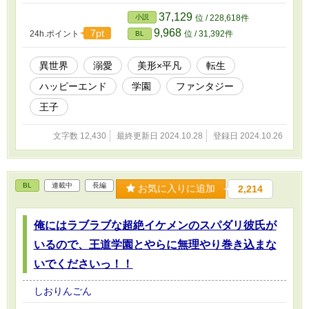
たので、おそらく寿命をまっとうしたのだと思うが。 もしかした
ら前世の記憶が壮絶すぎて覚えていないだけかもしれない。 前世
37,129
小説
位 / 228,618件
で俺は前前世でハマっていたRPGのラスボスだった。 ､､､前前言い
9,968
7pt
24h.ポイント
位 / 31,392件
BL
すぎてゲシュタルト崩壊寸前だ。 兎にも角にも、ラスボスという
ことは主人公たちに倒される運命である。 絶体絶命だが、前世で
かなりやりこんでいてシナリオなどもきちんと覚えていたし、ぶっ
異世界
溺愛
美形×平凡
転生
ちゃけ 「ラスボスのスペックで転生できるのやばくね？！主人公
ハッピーエンド
学園
ファンタジー
たちと敵対しなきゃいいだけだし俺の新たな人生勝ち組じゃん！」
と、舐め腐っていた。 そんで俺は殺された。 いや、まぁ殺された
王子
というのはちょっと語弊があるかもしれない最後だったが､､､。 ち
ゃんと全人類の敵となって、ちゃんと正義の味方に倒され、俺の人
文字数 12,430
最終更新日 2024.10.28
登録日 2024.10.26
生ジ・エンド⭐︎である。 ､､､と思ってたんだけど。 どこかの神様の
気まぐれなのか。俺はまたまた新たな人生をご用意された。今まで
の記憶を引き継いだまま。 前前世のことわざで「三度目の正直」
というものがある。１度目、２度目は当てにならないが３度目は確
BL
連載中
長編
実である､､､と。 そのことわざを信じ、今世こそ楽しいファンタジ
お気に入りに追加
2,214
ーライフを！！なんて浮かれポンチだった俺は知らなかった。 前
世の記憶を持ち得る人間が他にもいて、またまたあれやこれや騒動
が起きることも。 生まれ直した世界が前前世でハマってたRPGの
俺にはラブラブな超絶イケメンのスパダリ彼氏が
続編なことも。 俺のことを結婚相手にしようとする奴（男）（前
いるので、王道学園とやらに無理やり巻き込まな
世で俺を殺した勇者）がいることも。 知ってるわけないだろうが
っっ！！！！！！（謎ギレ）
いでくださいっ！！
しおりんごん