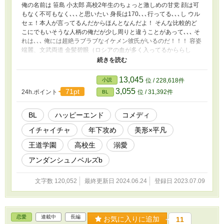
俺の名前は 笹島 小太郎 高校2年生のちょっと激しめの甘党 顔は可
もなく不可もなく､､､と思いたい 身長は170､､､行ってる､､､し ウル
セェ！本人が言ってるんだからほんとなんだよ！ そんな比較的ど
こにでもいそうな人柄の俺だが少し周りと違うことがあって､､､ そ
れは､､､ 俺には超絶ラブラブなイケメン彼氏がいるのだ！！！ 容姿
端麗、文武両道 金髪碧眼（ロシアの血が多く入ってるかららし
い） 一つ下の学年で、通ってる高校は違うけど、一週間に一度は
放課後デートを欠かさないそんなスパダリ完璧彼氏！ 名前を堂坂
レオンくん！ 俺はレオンが大好きだし、レオンも俺が大好きで
13,045
小説
位 / 228,618件
（自己肯定感が高すぎるって？ 実は付き合いたての時に、なんで
3,055
71pt
24h.ポイント
位 / 31,392件
BL
俺なんか､､､って1人で考えて喧嘩して 結局レオンからわからせと
いう名のおしお、(re ､､､ま、まぁレオンからわかりやすすぎる愛情
を一思いに受けてたらそりゃ自身も出るわなっていうこと！） ち
BL
ハッピーエンド
コメディ
ょうどこの春レオンが高校に上がって、それでも変わりないラブラ
イチャイチャ
年下攻め
美形×平凡
ブな生活を送っていたんだけど なんとある日空から人が降って来
て！ ※ファンタジーでもなんでもなく、物理的に降って来たんだ
王道学園
高校生
溺愛
信じられるか？いや、信じろ 腐ってる姉さんたちが言うには、そ
いつはみんな大好き王道転校生！ ､､､ってなんだ？ 兎にも角にも、
アンダンシュノベルズb
そいつが現れてから俺の高校がおかしくなってる？ いやなんだよ
平凡巻き込まれ役って！ あーもう！そんな睨むな！牽制するな！
文字数 120,052
最終更新日 2024.06.24
登録日 2023.07.09
俺には超絶ラブラブな彼氏がいるからそっちのいざこざに巻き込ま
ないでくださいっ！！！ ※主人公は固定カプ､､､というか、初っ端
から2人でイチャイチャしてるし、ずっと変わりません ※同姓同士
の婚姻が認められている世界線での話です ※王道学園とはなんぞ
恋愛
連載中
長編
お気に入りに追加
11
や？という人のために一応説明を載せていますが、私には文才が圧