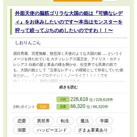
倒的に足りないのでわからないままでしたら、他の方の作品を参照
していただきたいです🙇‍♀️ ※シリアスは皆無です 終始ドタバタイチ
外面天使の脳筋ゴリラな大国の姫は『可憐なレデ
ャイチャラブコメディでおとどけします
ィ』をお休みしたいのです〜本当はモンスターを
狩って絞ってぶちのめしたいのですわ！！〜
しおりんごん
眉目秀麗、完璧無敵、慈悲深く天使のような大国の姫 ､､､というイ
メージを持たれている カティレシアス国王女、アイリス・カティ
レシアス 白銀の髪と黄金の瞳を輝かせ、社交界でも民衆の前で
も、大国の姫として『立派なレディ』の模範として存在していた彼
女だが､､､ 『ノープロテイン！！ノーライフ！！！！です
の！！！！！』 本性は脳筋ゴリラである -----------------------------------
----------------------------------- 前世では世界一の女性プロレスラーとし
て生きていたアイリス（前） ほんとしょうもない理由で転生して
しまい、現世と前世の間で混乱していた中、目にしたのは「魔法」
228,618
小説
位 / 228,618件
という魅力的な力 幼い頃から他国に嫁ぐことを義務付けられてい
66,320
0pt
24h.ポイント
位 / 66,320件
恋愛
たアイリスは、花嫁修行を優先されどれだけおねだりしても、魔法
や体術を学ぶことを禁止されていた しかし、そんなことで脳筋ゴ
リラは納得しない 転生し、前世では存在しなかったなかった圧倒
恋愛
異世界
転生
魔法
学園
的な力として存在している「魔法」､､､ そんなの極めたいに決まっ
溺愛
ハッピーエンド
ざまぁ要素あり
ている！！ 「わたくしが素敵なレディになれたのなら､､､完璧でい
られたなら、魔法を学ぶ時間も得られるわよね！！！」 そんな感