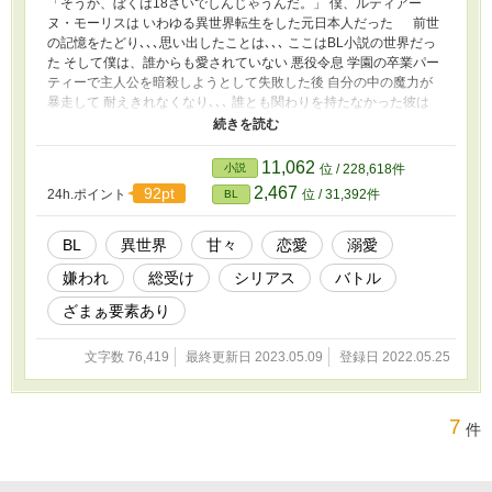
「そうか、ぼくは18さいでしんじゃうんだ。」 僕、ルティアー
ヌ・モーリスは いわゆる異世界転生をした元日本人だった 前世
の記憶をたどり､､､思い出したことは､､､ ここはBL小説の世界だっ
た そして僕は、誰からも愛されていない 悪役令息 学園の卒業パー
ティーで主人公を暗殺しようとして失敗した後 自分の中の魔力が
暴走して 耐えきれなくなり､､､ 誰とも関わりを持たなかった彼は
誰にも知られずに森の中で一人で 死んでしまう。 誰も話してくれ
ない 誰も助けてくれない 誰も愛してくれない ､､､､､､､､､。 まぁ、
いいか､､､前世と同じだ 「でも､､､ほんの少しでいいから､､､
11,062
小説
位 / 228,618件
､､､愛されてみたい。」 ※虐待・暴力表現がありま
2,467
92pt
24h.ポイント
位 / 31,392件
BL
す （第一章 第二章の所々） ※主人公がかなりネガティブで病ん
でいます（第一章 第二章の所々） ※それでも超超超溺愛のスト
ーリーです ※固定カプは後々決まると思いますが 今現在は主人公
BL
異世界
甘々
恋愛
溺愛
総受けの状況です ※虐待・暴力表現など、いろいろなきついシー
嫌われ
総受け
シリアス
バトル
ンがある話には※をつけておきます ※第三章あたりからコメディ
要素強めです ※所々シリアス展開があります
ざまぁ要素あり
文字数 76,419
最終更新日 2023.05.09
登録日 2022.05.25
7
件