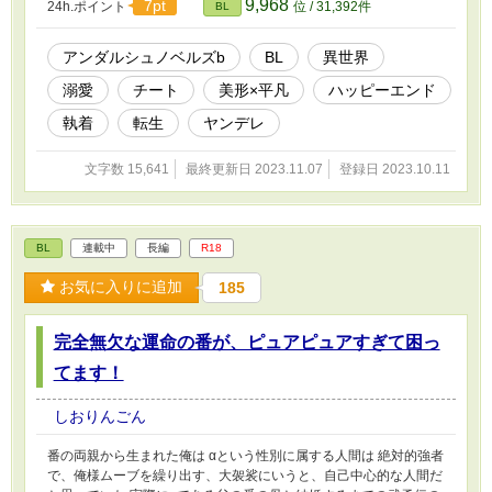
9,968
7pt
24h.ポイント
位 / 31,392件
BL
行きたかったわけ！！！ と、まぁ過去形だから、もう俺の魔王と
しての生涯は終わったんだけど だけども気が付けばなんと二度目
の人生スタートしちゃってて！！ 俺は念願の人として生まれるこ
アンダルシュノベルズb
BL
異世界
とができたのなら、人が溢れる街から遠くの田舎町で牛に囲まれ
溺愛
チート
美形×平凡
ハッピーエンド
て、自給自足のスローライフで一生をゆっくり終えたいわけさ！
だから俺の理想のスローライフを開拓するため､､､とにかく活動開
執着
転生
ヤンデレ
始だ〜！！ って､､､うん？前世帰り？魔導学校？元勇者の第二王
子？！？！ あ、あの頭のネジが二桁は外れてる、イカれ勇者の生
文字数 15,641
最終更新日 2023.11.07
登録日 2023.10.11
まれ変わり？！ おい！そんなの聞いてなっ､､､「あー､､､みぃつけ
た、キィちゃん♡」 「ぎゃぁぁぁぁぁぁぁぁぁあああああ
あ！！！！！！！！！！！」 俺の念願の人生､､､どうやら波乱確定
らしいです 前世から激重感情持ちの前世勇者、今世第二王子の攻
BL
連載中
長編
R18
め×前世から念願の自由な人生を獲得するも、今世でも攻めに振り
回され、逃げられない元魔王受け（チートではある）
お気に入りに追加
185
完全無欠な運命の番が、ピュアピュアすぎて困っ
てます！
しおりんごん
番の両親から生まれた俺は αという性別に属する人間は 絶対的強者
で、俺様ムーブを繰り出す、大袈裟にいうと、自己中心的な人間だ