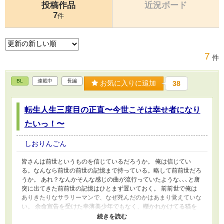
投稿作品
近況ボード
7
件
7
件
BL
連載中
長編
お気に入りに追加
38
転生人生三度目の正直〜今世こそは幸せ者になり
たいっ！〜
しおりんごん
皆さんは前世というものを信じているだろうか。 俺は信じてい
る。なんなら前世の前世の記憶まで持っている。略して前前世だろ
うか。 あれ？なんかそんな感じの曲が流行っていたような､､､と唐
突に出てきた前前世の記憶はひとまず置いておく。 前前世で俺は
ありきたりなサラリーマンで、なぜ死んだのかはあまり覚えていな
い。 余命宣告を受けた幸薄美少年でもなく、轢かれかけてる猫を
助けようとする度胸も運動能力も持ち合わせている人間ではなかっ