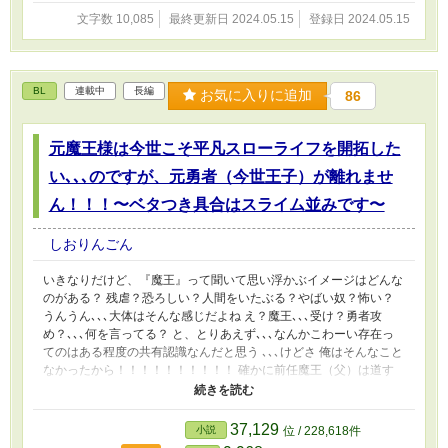
じの根性論で見事に素敵なレディとして誰も彼もから認められたア
文字数 10,085
最終更新日 2024.05.15
登録日 2024.05.15
イリスはついに魔法学園への通学許可が下される！ 「よろしいで
すか､､､あなたは一国の姫様なのですから､､､決して身分がバレない
ように。もしバレてしまった場合は引きずってでも王城に帰ること
になりますからね！！」 「わかってますわ！ふ、ふふふ､､､やっ
BL
連載中
長編
お気に入りに追加
86
と、力を手に入れられるのね､､､！！」 「､､､姫様。悪役のような
発言はおやめください。」 この物語は脳筋ゴリラな姫様が、残念
ツンデレ婚約者や、ブラコンの兄､､､その他様々な人を巻き込みな
元魔王様は今世こそ平凡スローライフを開拓した
がら自由気ままに力を求めまくるお話しである。 ､､､ついでに世界
い､､､のですが、元勇者（今世王子）が離れませ
の危機とか救ったりするかもしれない。
ん！！！〜ベタつき具合はスライム並みです〜
しおりんごん
いきなりだけど、『魔王』って聞いて思い浮かぶイメージはどんな
のがある？ 残虐？恐ろしい？人間をいたぶる？やばい奴？怖い？
うんうん､､､大体はそんな感じだよね え？魔王､､､受け？勇者攻
め？､､､何を言ってる？ と、とりあえず､､､なんかこわーい存在っ
てのはある程度の共有認識なんだと思う ､､､けどさ 俺はそんなこと
なかったから！！！！！！！！！！ 確かに前任魔王（父）は道す
がら人街を潰してきたり、秘境のドラゴンいたぶって舎弟にした
り、でっかい森を人間たちへの嫌がらせで更地にしたりしてたけ
ど！ 俺は争い事とか、痛いこととか、辛いこととか、魚を食べる
37,129
小説
位 / 228,618件
こととか､､､ 全然好まないし、人間ともラブアンドピースで生きて