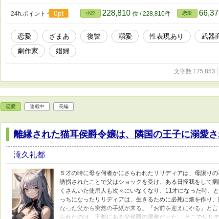
ど、そうゆう理論か。
228,810
66,3
0pt
24h.ポイント
小説
位 / 228,810件
恋愛
恋愛
ざまあ
復讐
溺愛
性表現あり
武器
劇作家
娼婦
文字数 175,853
恋愛
連載中
長編
離縁された猫耳侯爵令嬢は、隣国の王子に溺愛さ
滝久礼都
５才の時に母を何者かにさらわれたリリディアは、母譲りの
誘拐されたことで父はショックを受け、ある日怪我をして病
くさんいた使用人も次々にいなくなり、11才になった時、
っちになったリリディアは、生きるために必死に畑を作り、動
なった父から突然の手紙が来る。『お前を迎えにやる』と言
られたのは、王都にある父侯爵の屋敷だった。 そこでリリ