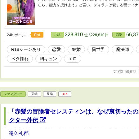
なら、能力を授けよう』と言い、ディランは愛する妻ティナ
228,810
66,3
0pt
24h.ポイント
小説
位 / 228,810件
恋愛
R18シーンあり
恋愛
結婚
異世界
魔法師
ベタ惚れ
胸キュン
エロ
文字数 58,672
ファンタジー
完結
長編
R15
「赤髪の冒険者セレスティンは、なぜ裏切ったの
クター外伝
滝久礼都