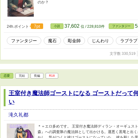
のか？
37,602
5
7pt
24h.ポイント
小説
位 / 228,810件
ファンタジー
ファンタジー
魔石
彫金師
じんわり
ラブラブ
文字数 330,519
恋愛
完結
長編
R18
王室付き魔法師ゴーストになる ゴーストだって
い
滝久礼都
＊＝エロ多めです。 王室付き魔法師ディラン・オーギュス
森』への調査隊の魔法師として出かける。運悪く黒竜と出く
かし、気がつくと彼はゴーストになっていた。 彼を殺した