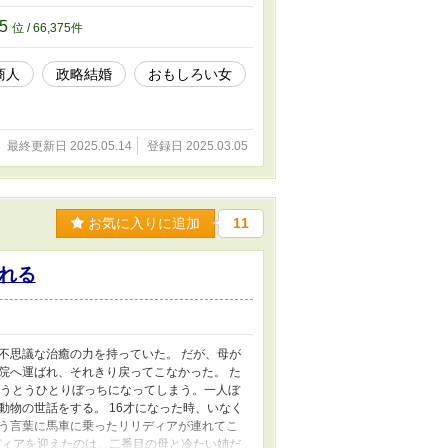
75
位 / 66,375件
商人
政略結婚
おもしろい女
最終更新日 2025.05.14
登録日 2025.03.05
お気に入りに追加
11
れる
不思議な治癒の力を持っていた。 だが、母が
院へ運ばれ、それきり戻ってこなかった。 た
とうとうひとりぼっちになってしまう。一人ぼ
物の世話をする。 16才になった時、いなく
う言葉に馬車に乗ったリリディアが連れてこ
ディアを迎えたのは、二番目の母と冷たい姉だ