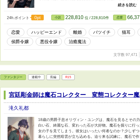
った。父侯爵に再会したリリディアに父の言葉が響く。『お
り結婚させられたリリディアを待っていたのは、重い心臓の
って王太子の病気を完治させたリリディアは、病気で死んだ
228,810
66,3
0pt
24h.ポイント
小説
位 / 228,810件
恋愛
扮して城を出たリリディアは、その夜木の上で夜を明かす。
た。ケガをして木の下に座り込んだ男を、治癒の力で治すリ
恋愛
ハッピーエンド
離婚
バツイチ
猫耳
た。 誘われて隣国に一緒について行くと、その年若い男は隣
ディアだが断ると、さらわれた母の行方を知っていると言わ
侯爵令嬢
悪役令嬢
治癒魔法
文字数 97,471
ファンタジー
連載中
長編
R15
宮廷彫金師は魔石コレクター 変態コレクター魔
滝久礼都
18歳の男爵子息オリヴィン・ユングは、魔石を見るとその
白い石、綺麗な石、変わった石が大好物。魔石を掘りに行っ
女の子を見てしまう。彼女はいったい何者なのか？少しずつ
暮らしに突然暗雲が立ち込める。迫り来る試練に、魔石で作