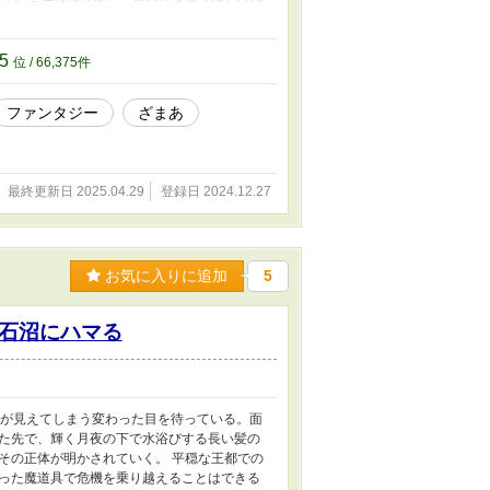
前はこの国の王太子と結婚するんだ』 無理や
病を患った王太子だった。 『治癒の力』を使
ことにされ、お城から追放される。 男の子に
75
位 / 66,375件
すると、その木の下で二人の男が戦い始め
リディア。二人は一緒に旅をすることになっ
ファンタジー
ざまあ
国の王子だった。 結婚を申し込まれたリリ
れ、一緒に旅に出ることになった。
最終更新日 2025.04.29
登録日 2024.12.27
お気に入りに追加
5
石沼にハマる
力が見えてしまう変わった目を待っている。面
た先で、輝く月夜の下で水浴びする長い髪の
その正体が明かされていく。 平穏な王都での
った魔道具で危機を乗り越えることはできる