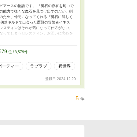
ピアースの物語です。 『魔石の存在を匂いで
の能力で様々な魔石を見つけ出すのだが、剣
のため、仲間になってくれる『魔石に詳しく
 偶然ギルドで出会った歴戦の冒険者イネス
レスティンはそれが気になって仕方がない。
なってしまうセレスティン。お互いに恋心を
れてしまう。 ようやく追手を振り切ったと安
が囚われてしまう。囚われたイネスを助ける
れたイネスは、そして裏切ってしまった友人
,579
位 / 8,579件
パーティー
ラブラブ
異世界
登録日 2024.12.20
5
件