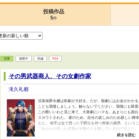
投稿作品
5
件
恋愛
連載中
長編
R18
その男武器商人、その女劇作家
滝久礼都
没落侯爵令嬢は歌劇が大好き。だが、観劇にはお金がかかる
ことも我慢しましょう。触らないでください、我慢にも限度
この際いいわと見に来て、大衆劇にハマる。あまりにも面白
スカウトされた。 家のため、自分の楽しみのため新しい脚
とに。 相手は金で買った子爵位を持つ商家の嫡男、という
「あなたの売った武器が大勢の人を殺しているのですよ？」 
料理人がどんな料理を作ろうと、それは包丁を売った者の手