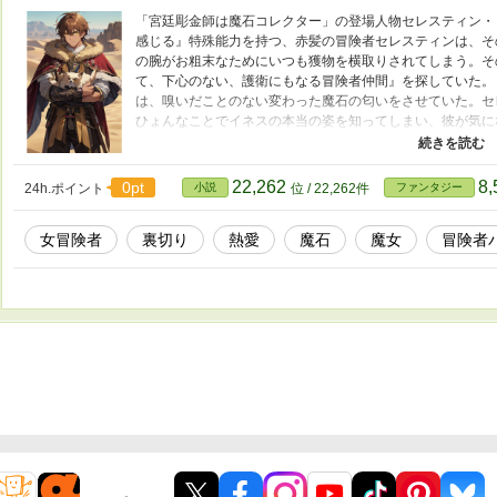
「宮廷彫金師は魔石コレクター」の登場人物セレスティン・
感じる』特殊能力を持つ、赤髪の冒険者セレスティンは、そ
の腕がお粗末なためにいつも獲物を横取りされてしまう。そ
て、下心のない、護衛にもなる冒険者仲間』を探していた。
は、嗅いだことのない変わった魔石の匂いをさせていた。セ
ひょんなことでイネスの本当の姿を知ってしまい、彼が気に
募らせるのだが、ある魔石を見つけたことで陰謀に巻き込ま
心して心を開いた二人だったが、今度は砂漠の魔女にイネス
ために、優しい友人を裏切ってしまうセレスティン。 囚わ
22,262
8
0pt
24h.ポイント
小説
位 / 22,262件
ファンタジー
は、助けることができるのだろうか？
女冒険者
裏切り
熱愛
魔石
魔女
冒険者