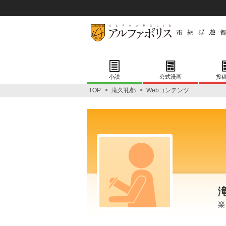
小説
公式漫画
投
TOP
>
滝久礼都
>
Webコンテンツ
楽