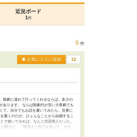
近況ボード
1
件
5
件
お気に入りに追加
12
。観劇に連れて行ってくれるならば、多少の
があります。 ならば観劇代が安い大衆劇でも
くて、自分でもお話を書いてみたら、見事に
本を書くのだが、ひょんなことから結婚するこ
ことで嫁いてみれば、なんと武器商人だった。
と聞けば、 「料理人に包丁を売って、その
柄にはならない」 と返された。……なるほ