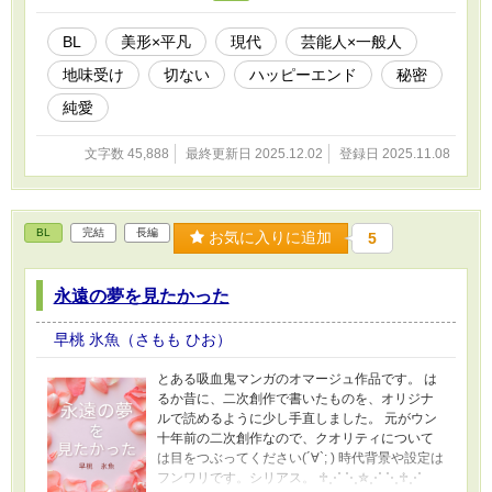
年以上前に書いた作品を、少し手直ししたもの
になります。 キャラも多いし視点も多いので、
BL
美形×平凡
現代
芸能人×一般人
視点が変わる時は表示してます。 ちょろっとエ
地味受け
切ない
ハッピーエンド
秘密
ロあります。 受けが女々しいので、苦手な方は
ご注意ください(´∀`; ) ちなみに、十年以上前に執
純愛
筆したため↓こんな感じで修正入れてます。 ・ケ
ータイ→スマホに修正 ・仕事の価値観や結婚観
文字数 45,888
最終更新日 2025.12.02
登録日 2025.11.08
→2025年に合うように修正 価値観については
「いや、それでもまだ古くない？」と思われる
かもしれませんが。 一日一話、更新です^^ よろ
しくお願いします！
BL
完結
長編
お気に入りに追加
5
永遠の夢を見たかった
早桃 氷魚（さもも ひお）
とある吸血鬼マンガのオマージュ作品です。 は
るか昔に、二次創作で書いたものを、オリジナ
ルで読めるように少し手直しました。 元がウン
十年前の二次創作なので、クオリティについて
は目をつぶってください(´∀`; ) 時代背景や設定は
フンワリです。シリアス。 ♱⋰ ⋱✮⋰ ⋱♱⋰