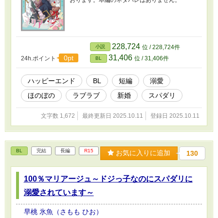
228,724
小説
位 / 228,724件
31,406
0pt
24h.ポイント
位 / 31,406件
BL
ハッピーエンド
BL
短編
溺愛
ほのぼの
ラブラブ
新婚
スパダリ
文字数 1,672
最終更新日 2025.10.11
登録日 2025.10.11
BL
完結
長編
R15
お気に入りに追加
130
100％マリアージュ～ドジっ子なのにスパダリに
溺愛されています～
早桃 氷魚（さもも ひお）