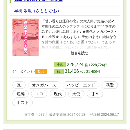
早桃 氷魚（さもも ひお）
『甘い香りは運命の恋』の大人向け短編小説💕
本編後の二人のラブラブＨになります^^ 本作の
みでもお楽しみ頂けます♪ ★現代オメガバース・
ＢＬ小説★ ＜あらすじ＞ 天使のように純粋な心
を持つ白亜（はくあ）は 番（つがい）であるア
ルファの嶺二（れいじ）と一緒に暮らしてい
る。 Ωの白亜は、性欲が強い。 大好きな嶺二が
側にいると、ムラムラしちゃう…！？ そんな白
亜を、嶺二はとことん可愛がる(≧∇≦*) ★電子書
228,724
小説
位 / 228,724件
籍にて続編「ごしゅじんさまとわんこ」を含む
31,406
0pt
24h.ポイント
位 / 31,406件
BL
お話を配信中！ 気になる方はプロフから覗いて
みて下さい♪
BL
オメガバース
ハッピーエンド
溺愛
短編
エロ
現代
天使
甘々
ホスト
文字数 4,537
最終更新日 2024.06.18
登録日 2024.06.17