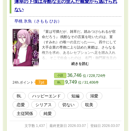
薄幸の下僕は冷酷な主の歪んだ寵愛から逃げられ
ージは、プロフィールのWebサイトから飛べま
す！ 2026年6月～タイトルと表紙を変更しまし
ない
た。
早桃 氷魚（さもも ひお）
『菫は可憐だが、雑草だ。踏みつけられるが宿
命だろう』 残酷なその言葉を吐いたのは、菫
（すみれ）の唯一の主だった――。 四十にして
大手企業の専務に上り詰めた東郷は、さらなる
権力を求め、あるレセプションへ足を踏み入れ
る。 そこで出会ったのは、名門・御門家当主の
愛人である美しい青年、菫。 だが、主人である
御門の態度は一貫して冷ややかだった。 東郷の
胸はざわめき、菫に手を差し伸べようとする
36,746
小説
位 / 228,724件
が……。 「……わたくしは、旦那様のものです
9,749
7pt
24h.ポイント
位 / 31,406件
BL
から」 儚く微笑むその瞳に宿るのは、従順か、
諦観か。それとも――。 ※二十世紀後半の日本
を舞台にしたお話です。 ------- 本作は、上記
BL
ハッピーエンド
短編
溺愛
Kindle作品『しもべに与えられた幸福～薄幸の
恋愛
シリアス
切ない
耽美
下僕は冷酷な主の歪んだ寵愛から逃げられない
～』の配信記念SSです。 本編プロローグに繋が
主従関係
純愛
るお話になります！ 本編のネタバレなし。 シリ
アス・耽美BLとなり、今までとまったくテイス
文字数 1,437
最終更新日 2026.03.07
登録日 2026.03.07
トが違うため、苦手な方はご注意ください。