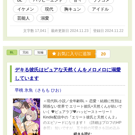
琉生にドラマ主演のオファーがくる。 初めての
イケメン
現代
胸キュン
アイドル
主演に浮かれるが、なんとＢＬドラマだとい
う。 配役で揉めているのか、相手役が分からな
芸能人
溺愛
いまま、オファーを受ける琉生だが……。 「え
っ！？ 結城くんがオレの相手役ッ！？」 後
文字数 17,041
最終更新日 2024.11.23
登録日 2024.11.22
日、相手役が結城くんに決まったことを知らさ
れ、激しくうろたえる。 オタバレするかもしれ
ない危機感とプレッシャーに血の気が引く。 し
かし一方では、またとないチャンスに胸が躍っ
BL
完結
短編
た。 もしかしたら、結城くんと仲良くなれるか
お気に入りに追加
20
も！？ 大好きな推しと共演することになった、
隠れオタクアイドルの ドキドキな日々が、今始
デキる彼氏はピュアな天然くんをメロメロに溺愛
まる――！ イケメン俳優×可愛い系アイドルの、
ラブコメディ💕
しています
早桃 氷魚（さもも ひお）
＜現代BL小説／全年齢BL＞ 恋愛・結婚に性別は
関係ない世界で エリート彼氏×天然くんが紡いで
いく 💖ピュアラブ💖ハッピーストーリー！
Kindle配信中の『エリート彼氏と天然くん２』
のエピソードになります！ （詳細はプロフのHP
参照） 短いですが、五十鈴の可愛さを詰め込み
ました(^^) Kindle作品は無料読み放題に対応して