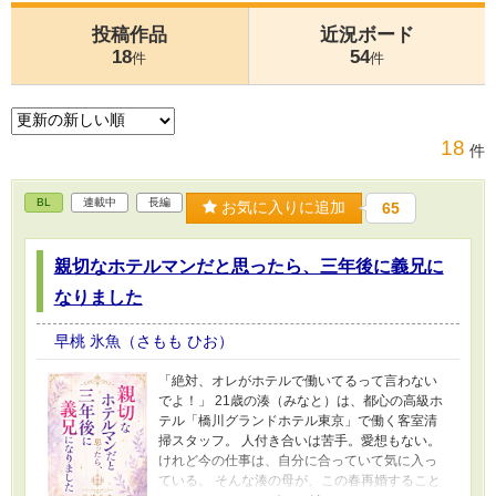
投稿作品
近況ボード
18
54
件
件
18
件
BL
連載中
長編
お気に入りに追加
65
親切なホテルマンだと思ったら、三年後に義兄に
なりました
早桃 氷魚（さもも ひお）
「絶対、オレがホテルで働いてるって言わない
でよ！」 21歳の湊（みなと）は、都心の高級ホ
テル「橋川グランドホテル東京」で働く客室清
掃スタッフ。 人付き合いは苦手。愛想もない。
けれど今の仕事は、自分に合っていて気に入っ
ている。 そんな湊の母が、この春再婚すること