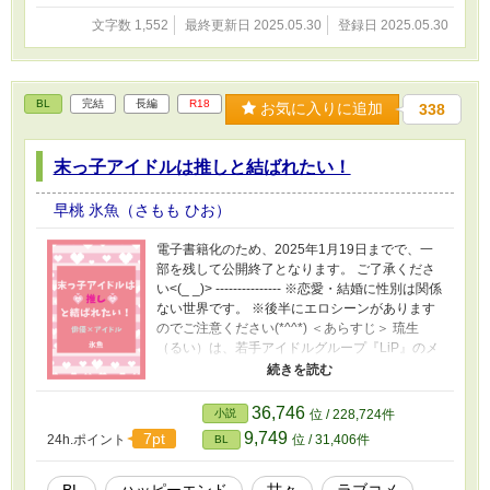
文字数 1,552
最終更新日 2025.05.30
登録日 2025.05.30
BL
完結
長編
R18
お気に入りに追加
338
末っ子アイドルは推しと結ばれたい！
早桃 氷魚（さもも ひお）
電子書籍化のため、2025年1月19日までで、一
部を残して公開終了となります。 ご了承くださ
い<(_ _)> --------------- ※恋愛・結婚に性別は関係
ない世界です。 ※後半にエロシーンがあります
のでご注意ください(*^^*) ＜あらすじ＞ 琉生
（るい）は、若手アイドルグループ『LiP』のメ
ンバーで22歳。 ピンク髪がトレードマークの、
末っ子担当で、可愛い系アイドルだ。 そんな琉
生には、昔から「推し」がいた。 人気俳優の
36,746
小説
位 / 228,724件
「結城珂南（ゆうきかなん）」が大好きで、た
9,749
7pt
24h.ポイント
位 / 31,406件
BL
だのファンの域を超えて、もはや「結城オタ
ク」と化している。 マネージャーや、メンバー
も呆れるほどのガチファンだ。 そんなある日、
BL
ハッピーエンド
甘々
ラブコメ