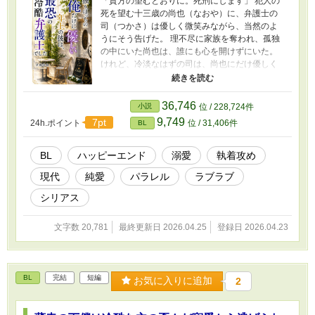
「貴方の望むとおりに。死刑にします」 犯人の
死を望む十三歳の尚也（なおや）に、弁護士の
司（つかさ）は優しく微笑みながら、当然のよ
うにそう告げた。 理不尽に家族を奪われ、孤独
の中にいた尚也は、誰にも心を開けずにいた。
けれど、冷淡なはずの司は、尚也にだけ優しく
甘い顔を見せる。 司は尚也のために裁判に立
ち、望みどおりの判決を勝ち取る。 しかし、そ
の異例の結果により、司は世間から激しい非難
36,746
小説
位 / 228,724件
を浴びることになった。 後悔する尚也に、司は
9,749
7pt
24h.ポイント
位 / 31,406件
BL
変わらない微笑みを向ける。 「貴方のためな
ら、何でもします」 どんな手段も厭わない、危
険な男。 その愛が普通ではないと気づきながら
BL
ハッピーエンド
溺愛
執着攻め
も、尚也は彼の優しさに救われていく。 「俺に
現代
純愛
パラレル
ラブラブ
はもう、この人しかいないんだ」 十歳以上の年
の差を超えた、狂おしくも切ない純愛BL。 冷酷
シリアス
な年上弁護士×健気な洋食屋店主 運命の出会いか
ら、マフィアの支配する「奈落の街」での生活
文字数 20,781
最終更新日 2026.04.25
登録日 2026.04.23
を描いた「魔王の伴侶」シリーズ第一作（単巻
完結） 【ジャンル】シリアスBL/現代パラレル
【収録内容】長編BL小説・約20万文字 【注意事
項】18歳未満の登場人物の性描写は一切ありま
BL
完結
短編
せん ------- Kindleで配信中の『独りぼっちの俺だ
お気に入りに追加
2
けに優しい年上の彼は、最恐の冷酷弁護士でし
た』の本編サンプル＆番外編SSです！ Kindleペ