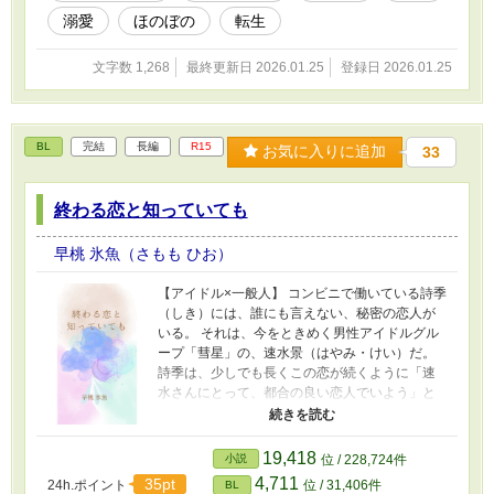
甘やかしまくった結果、貞操の危機です！』 こ
溺愛
ほのぼの
転生
ちらは番外編です！ 本編よりずっと前の、推し
がまだ天使だった頃のお話です。 本編を知らな
文字数 1,268
最終更新日 2026.01.25
登録日 2026.01.25
くても読めます。
BL
完結
長編
R15
お気に入りに追加
33
終わる恋と知っていても
早桃 氷魚（さもも ひお）
【アイドル×一般人】 コンビニで働いている詩季
（しき）には、誰にも言えない、秘密の恋人が
いる。 それは、今をときめく男性アイドルグル
ープ「彗星」の、速水景（はやみ・けい）だ。
詩季は、少しでも長くこの恋が続くように「速
水さんにとって、都合の良い恋人でいよう」と
決めた。 ――好きだよ、詩季。 甘い声で囁かれ
ても、決して本気にはしない。 その言葉を信じ
てしまったら、今よりずっと、つらくなるか
19,418
小説
位 / 228,724件
ら……。 ＋＋＋＋＋ 攻めと受けがちゃんと結ば
4,711
35pt
24h.ポイント
位 / 31,406件
BL
れるまで……みたいなお話です。 こちらは、十