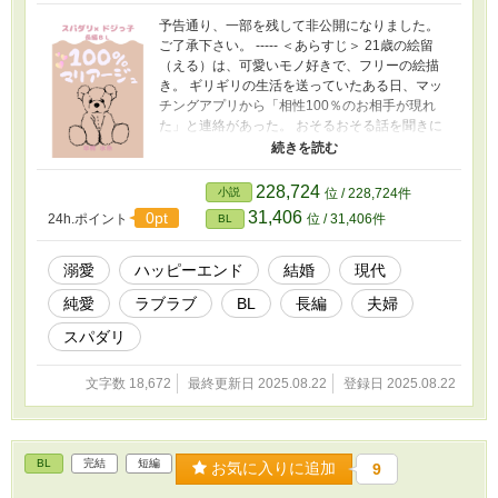
予告通り、一部を残して非公開になりました。
ご了承下さい。 ----- ＜あらすじ＞ 21歳の絵留
（える）は、可愛いモノ好きで、フリーの絵描
き。 ギリギリの生活を送っていたある日、マッ
チングアプリから「相性100％のお相手が現れ
た」と連絡があった。 おそるおそる話を聞きに
行くと、とんでもない提案をされる。 「え!?
相性100％のお相手と、会ってすぐに結婚す
る!?」 了承すれば衣食住が保障されると知り、
228,724
小説
位 / 228,724件
絵留は生活のために結婚を決意する。 初めて会
31,406
0pt
24h.ポイント
位 / 31,406件
BL
ったお相手の暁（あきら）は、10歳年上で、立
派な洋館に住むお金持ちだ。 そのうえ、超イケ
メンのスパダリで、ドジっ子の絵留が色々やら
溺愛
ハッピーエンド
結婚
現代
かしても怒らず、信じられないくらい良い人だ
純愛
ラブラブ
BL
長編
夫婦
った。 「俺は絵留となら、一緒に暮らしていけ
る自信があるよ」 初対面から優しくしてくれる
スパダリ
暁に、絵留はどんどん惹かれていくが……!? ス
パダリ×ドジっ子の 出会い～入籍までの3日間を
文字数 18,672
最終更新日 2025.08.22
登録日 2025.08.22
描いた、メルヘンチック・シンデレラストーリ
ー！ ＜注意書き＞ ※恋愛・結婚に性別は関係な
い世界です。 ・まだ推敲途中のため、誤字脱
字・矛盾などあるかもしれません。 ・Hシーン
BL
完結
短編
は一部カットしてます。バニラ○ックス（だけど
お気に入りに追加
9
えちえちなやつ）になる予定です。 ・全体的に