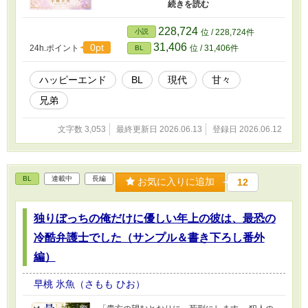
になった。 相手は橋川ホテルグループの会長
で、三人の息子がいた。 まだ顔を合わせていな
い義兄たちの存在に、湊は早くも頭を抱える。
228,724
小説
位 / 228,724件
清掃スタッフとして働いていることだけは、絶
31,406
0pt
24h.ポイント
位 / 31,406件
BL
対に知られたくない。 「バレたら、辞めさせら
れるかも」 母に口止めした湊だったが、実は長
男で社長の駿人（はやと）とは、一度だけ会っ
ハッピーエンド
BL
現代
甘々
たことがあって……？ 苦労人の社長義兄 × クー
兄弟
ルな一人好き男子 母の再婚から始まる、じれっ
たくて優しい義兄弟BLシリーズ。 Kindleで配信
中の「サクッと読める義兄弟BL」から、二人の
文字数 3,053
最終更新日 2026.06.13
登録日 2026.06.12
出会いを描いた書き下ろしSSです！
BL
連載中
長編
お気に入りに追加
12
独りぼっちの俺だけに優しい年上の彼は、最恐の
冷酷弁護士でした（サンプル＆書き下ろし番外
編）
早桃 氷魚（さもも ひお）