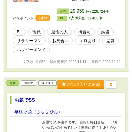
お見合い写真の彼に一目惚れする。 一方、大企
業の御曹司である左京は、母に無理やりお見合
29,959
小説
位 / 228,724件
いをセッティングされ、相手のことを何も知ら
7,556
14pt
24h.ポイント
位 / 31,406件
BL
ないまま、渋々お見合いの席に向かうことに。
そこで、二人は運命的な出会いを果たす。 ノン
ケの左京は、お見合い相手が男だったことに腹
BL
現代
運命の人
御曹司
純愛
を立てるが、蘭が好みのタイプど真ん中だった
サラリーマン
お見合い
エロあり
恋愛
ことに内心うろたえる。 左京はイケメン御曹司
という武器を持ちながら、コミュニケーション
ハッピーエンド
能力が高くない。 しかし、蘭がおしゃべりで明
るい性格なため、一緒にいても楽しい時間を過
文字数 19,052
最終更新日 2023.11.11
登録日 2023.11.11
ごすことができた。 蘭の方も、理想の王子様の
ような左京に、ずっとドキドキしっぱなしだ。
そうして、初めて出会った二人は、お互いに惹
かれ合っていく。 だが、お見合いの別れ際、左
恋愛
連載中
ｼｮｰﾄｼｮｰﾄ
京はとんでもない失言をして、蘭を傷つけてし
お気に入りに追加
3
まう。 お見合いを終えた蘭は、「左京には二度
と会えない」と、ひどく落ち込んでいた。 左京
お題でSS
の方も、男相手の結婚など考えられないと思い
つつ、蘭への謝罪の機会を得るために、交際了
承の返事をして……！？ イケメン御曹司×純情リ
早桃 氷魚（さもも ひお）
ーマンが織りなす、 お見合いで運命の人に出逢
って結婚するまでの、奇跡のラブストーリ
お題でSSを書きます。 目指せ毎日更新！ →7月
ー！！
いっぱいの企画でした！無事に終了！ ありがと