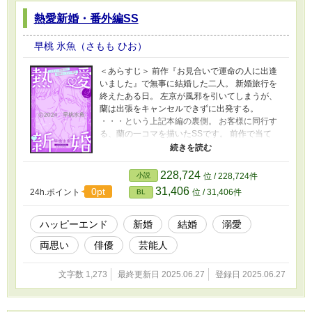
加筆修正したものを、後日Kindle配信します。
熱愛新婚・番外編SS
・その際、一部を残して非公開になりますの
で、ご了承下さい。
早桃 氷魚（さもも ひお）
＜あらすじ＞ 前作『お見合いで運命の人に出逢
いました』で無事に結婚した二人。 新婚旅行を
終えたある日。 左京が風邪を引いてしまうが、
蘭は出張をキャンセルできずに出発する。
・・・という上記本編の裏側。 お客様に同行す
る、蘭の一コマを描いたSSです。 前作で当て
馬？だった築地さんと、『末っ子アイドルは推
しと結ばれたい！』の珂南が出てきます(´∀｀*)
二人の新婚生活編を描いた『熱愛新婚』シリー
228,724
小説
位 / 228,724件
ズの番外編SS！ 前作・シリーズ本編はKindle版
31,406
0pt
24h.ポイント
位 / 31,406件
BL
でお楽しみ下さい。
ハッピーエンド
新婚
結婚
溺愛
両思い
俳優
芸能人
文字数 1,273
最終更新日 2025.06.27
登録日 2025.06.27