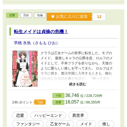
※Kindle本編は性描写あり。支配や束縛、鞭打
ち、辱めを受ける描写がございます。過激な表
現が苦手な方はご注意ください。
恋愛
完結
短編
お気に入りに追加
12
転生メイドは貞操の危機！
早桃 氷魚（さもも ひお）
クララは乙女ゲームの世界に転生した、モブの
メイド。 最推しキャラの公爵令息、ロルフのメ
イドとして、不幸フラグを折りながら、天使の
ように愛らしい推しを守ってきた。 ロルフはク
ララに懐き、魔法学園に入学するときも、離れ
ばなれになるのを嫌がるほど。 「帰ってきた
ら、ずっと一緒だからね？」 ロルフとそう約束
してから三年後。 魔法学園を卒業したロルフ
が、ついに屋敷へ戻ってきた！ だが、クララの
36,746
小説
位 / 228,724件
前に現れたのは、 かつての天使ではなく、超イ
16,057
7pt
24h.ポイント
位 / 66,355件
恋愛
ケメンの男だった！ 「クララ、愛している」
え！？ あの天使はどこへ行ったの！？ そして
推し！！ いま何て言った！？ 混乱するクララ
恋愛
ハッピーエンド
異世界
を、ロルフはベッドに押し倒してきて……！？ -
ファンタジー
乙女ゲーム
メイド
推し
---- Kindle配信のTL小説 『転生メイドは推しを