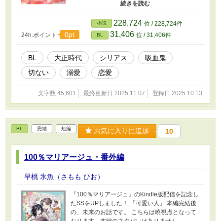
⋱✮⋰ いつかの大正時代。 裕福な家に生まれ育
った加佐見迅（かざみ・じん/14歳）は、あると
き街外れの洋館で、美しい少年に出会う。 瑠璃
228,724
小説
位 / 228,724件
（るり）と名乗る少年は、最近転入してきた月
31,406
0pt
24h.ポイント
位 / 31,406件
BL
読雨藍（つくよみ・うらん）の弟だった。 瑠璃
に惹かれる迅だが、月読はよく思っていないよ
うで・・・。 ♱⋰ ⋱✮⋰ ⋱♱⋰ ⋱✮⋰
BL
大正時代
シリアス
吸血鬼
切ない
溺愛
恋愛
文字数 45,601
最終更新日 2025.11.07
登録日 2025.10.13
BL
完結
短編
お気に入りに追加
10
100％マリアージュ・番外編
早桃 氷魚（さもも ひお）
『100％マリアージュ』のKindle版配信を記念し
たSSをUPしました！ 「可愛い人」 本編完結後
の、未来のお話です。 こちらは暁視点となって
おります。本編のネタバレはありません。