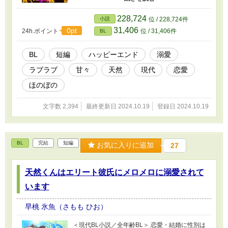
ますので、、気になった方はぜひ✨ ♡･･*･･♡･･
*･･♡･･*･･♡･･*･･♡･･*･･♡ 五十鈴（いすず）
228,724
小説
位 / 228,724件
は、大学から付き合っている恋人、将（しょ
31,406
0pt
24h.ポイント
位 / 31,406件
BL
う）と遠距離恋愛中。 エリートの将は仕事が忙
しく、なかなか会えない。 電話をする時間もな
いので、せめて毎日メールを送っているが、あ
BL
短編
ハッピーエンド
溺愛
るとき将から「ボイスメッセージを送って欲し
ラブラブ
甘々
天然
現代
恋愛
い」とリクエストされて…！？ ♡･･*･･♡･･*･･
♡･･*･･♡･･*･･♡･･*･･♡ ラブラブで甘々な二人
ほのぼの
のお話です💕
文字数 2,394
最終更新日 2024.10.19
登録日 2024.10.19
BL
完結
短編
お気に入りに追加
27
天然くんはエリート彼氏にメロメロに溺愛されて
います
早桃 氷魚（さもも ひお）
＜現代BL小説／全年齢BL＞ 恋愛・結婚に性別は