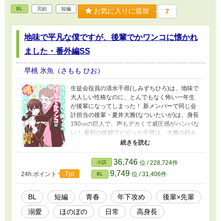
BL
完結
短編
お気に入りに追加
7
地味で平凡な僕ですが、後輩でかワンコに懐かれ
ました・番外編SS
早桃 氷魚（さもも ひお）
生徒会役員の清水千尋(しみずちひろ)は、地味で
大人しい性格なのに、とんでもなく怖い一年生
が後輩になってしまった！ 新メンバーで同じ会
計担当の後輩・夏井大雅(なついたいが)は、身長
190㎝の巨人で、声もデカくて威圧感がハンパな
い！ 最初の挨拶でビビった千尋は、大雅の顔を
まともに見られず、避けるようになる。 しか
し、大雅は千尋に懐いているようで…？ 上記
Kindle作品『地味で平凡な僕ですが、後輩でか
36,746
小説
位 / 228,724件
ワンコに懐かれました』の番外編SSです！ 配信
9,749
7pt
24h.ポイント
位 / 31,406件
BL
記念に書き下ろしました。 本編・詳細はWebサ
イトよりどうぞ！
BL
短編
青春
年下攻め
後輩×先輩
溺愛
ほのぼの
日常
高身長