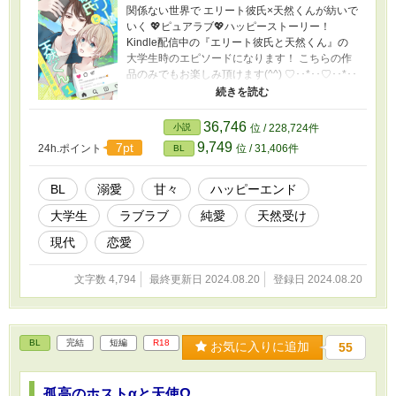
関係ない世界で エリート彼氏×天然くんが紡いで
いく 💖ピュアラブ💖ハッピーストーリー！
Kindle配信中の『エリート彼氏と天然くん』の
大学生時のエピソードになります！ こちらの作
品のみでもお楽しみ頂けます(^^) ♡･･*･･♡･･*･･
♡･･*･･♡･･*･･♡･･*･･♡ 進学で田舎から上京し
てきた五十鈴は、羊のキャラクター「プティク
ロシェット」が大のお気に入り。 バイト先で知
36,746
小説
位 / 228,724件
り合った将が、同じキャンパスの先輩で、プテ
9,749
7pt
24h.ポイント
位 / 31,406件
BL
ィクロシェットが好きと分かり、すぐ仲良くな
る。 夏前に将に告白され、付き合うことになっ
た。 今日は将と、初めてアイスを食べに行くこ
BL
溺愛
甘々
ハッピーエンド
とになり…！？ ♡･･*･･♡･･*･･♡･･*･･♡･･*･･
大学生
ラブラブ
純愛
天然受け
♡･･*･･♡ ラブラブで甘々な二人のお話です💕
現代
恋愛
文字数 4,794
最終更新日 2024.08.20
登録日 2024.08.20
BL
完結
短編
R18
お気に入りに追加
55
孤高のホストαと天使Ω