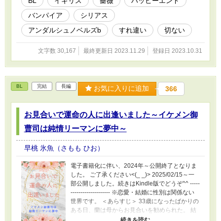
BL
イギリス
薔薇
ハッピーエンド
バンパイア
シリアス
アンダルシュノベルズb
すれ違い
切ない
文字数 30,167
最終更新日 2023.11.29
登録日 2023.10.31
BL
完結
長編
お気に入りに追加
366
お見合いで運命の人に出逢いました～イケメン御
曹司は純情リーマンに夢中～
早桃 氷魚（さもも ひお）
電子書籍化に伴い、2024年～公開終了となりま
した。 ご了承ください<(_ _)> 2025/02/15～一
部公開しました。続きはKindle版でどうぞ^^ -----
-------------------- ※恋愛・結婚に性別は関係ない
世界です。 ＜あらすじ＞ 33歳になったばかりの
ある日、蘭は母からお見合いを勧められた。 結
婚に興味のない蘭は断ろうとするが、渡された