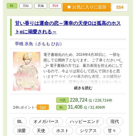
BL
完結
長編
R18
お気に入りに追加
554
甘い香りは運命の恋～薄幸の天使Ωは孤高のホス
トαに溺愛される～
早桃 氷魚（さもも ひお）
電子書籍化のため、2024年4月30日に、一部を
残して公開終了となります。 ご了承ください<(_
_)> 電子書籍の方では、暴力表現を控えめにして
いるので、今よりは安心して読んで頂けると思
います^^ ※イジメや暴力的な表現、エロ描写が
ありますので、苦手な方はご注意ください ※ハ
ピエンです！ ※視点が交互に変わるため、タイ
トルに名前を記載しています ＜あらすじ＞ 白亜
（はくあ）が10歳の時に、ママは天国へ行って
228,724
小説
位 / 228,724件
しまった。 独りぼっちになり、食堂を営む伯父
31,406
0pt
24h.ポイント
位 / 31,406件
BL
の家に引き取られるが、従姉妹と伯母にバカと
蔑まれて、虐められる。 天使のように純粋な心
を持つ白亜は、助けを求めることもできず、耐
BL
オメガバース
ハッピーエンド
現代
えるだけの日々を送っていた。 心の支えは、マ
溺愛
天使
ホスト
シリアス
甘々
マからもらった、ぬいぐるみのモモだけ。 学校