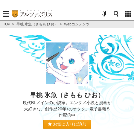
TOP
>
早桃 氷魚（さもも ひお）
>
Webコンテンツ
早桃 氷魚（さもも ひお）
現代BLメインの小説家。エンタメ小説と漫画が
大好きな、創作歴20年↑のオタク。電子書籍５
作配信中
お気に入りに追加