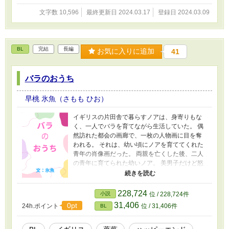
にも行かせてもらえず、食堂の手伝いをしなが
ら、二十歳になった。 一方、嶺二（れいじ）
文字数 10,596
最終更新日 2024.03.17
登録日 2024.03.09
は、ナンバーワンホストとして働いている。 28
歳と若くはないが、誰にも媚びず、群れるのが
嫌いな嶺二は、「孤高のアルファ」と呼ばれ人
気を博していた。 家族も恋人もおらず、この先
BL
完結
長編
お気に入りに追加
41
も一人で生きていくつもりだった。 ある日、嶺
二は、不良に絡まれた白亜を見かける。 普段な
ら放っておくはずが、何故か気にかかり、助け
バラのおうち
てしまった。 偶然か必然か。 白亜がその場で、
発情（ヒート）してしまった。 むせかえるよう
早桃 氷魚（さもも ひお）
な、甘い香りが嶺二を包む。 煽られた嶺二は本
能に抗えず、白亜を抱いてしまう。 ――コイツ
イギリスの片田舎で暮らすノアは、身寄りもな
は、俺のモノだ。 嶺二は白亜に溺れながら、甘
く、一人でバラを育てながら生活していた。 偶
く香るうなじに噛みついた…！
然訪れた都会の画廊で、一枚の人物画に目を奪
われる。 それは、幼い頃にノアを育ててくれた
青年の肖像画だった。 両親を亡くした後、二人
の青年に育てられた幼いノア。 美男子だけど怒
ると怖いオリヴァーに、よく面倒を見てくれた
優しいクリス。 大好きな二人だけど、彼らには
秘密があって――？ 『愛してくれなくても、愛
228,724
小説
位 / 228,724件
してる』 すれ違う二人の切ない恋。 三人で過ご
31,406
0pt
24h.ポイント
位 / 31,406件
BL
した、ひと時の懐かしい日々の物語。