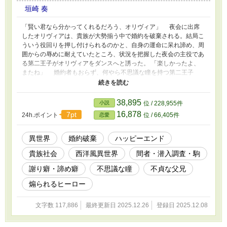
垣崎 奏
「賢い君なら分かってくれるだろう、オリヴィア」 夜会に出席
したオリヴィアは、貴族が大勢揃う中で婚約を破棄される。結局こ
ういう役回りを押し付けられるのかと、自身の運命に呆れ諦め、周
囲からの辱めに耐えていたところ、状況を把握した夜会の主役であ
る第二王子がオリヴィアをダンスへと誘った。 「楽しかったよ、
またね」 婚約者もおらず、何やら不思議な瞳を持つ第二王子
は、オリヴィアにいやらしく触れることなくダンスを終えた。その
後も私的に会いに来ては、オリヴィアとふたりになろうとする第二
王子だが、オリヴィアの元婚約者のように身体中へ手を這わせるこ
38,895
小説
位 / 228,955件
とはなく、どこへ行っても紳士的なエスコートを忘れなかった。
16,878
7pt
24h.ポイント
位 / 66,405件
恋愛
オリヴィアの不安などお見通しで、先回りして解決してしまう第
二王子になら、家族に狙われている処女喪失を任せられるかもしれ
ない。第二王子から仮面舞踏会への招待を受け取ったオリヴィア
異世界
婚約破棄
ハッピーエンド
は、完全にふたりきりの客室へ足を踏み入れ、故意に第二王子を煽
貴族社会
西洋風異世界
間者・潜入調査・駒
って…？ ◇ 周囲に恵まれず人生諦め気味な侯爵令嬢と、令嬢の
周囲を囲いつつ甘えてほしいと奮闘する第二王子のお話。 ヒーロ
謝り癖・諦め癖
不思議な瞳
不貞な父兄
ーが別の女性と関係を持っていたことを仄めかすシーンがありま
す。 ムーンライトノベルズ・pixivにも掲載しています。 ◇：ヒー
煽られるヒーロー
ロー視点、※：Rシーン
文字数 117,886
最終更新日 2025.12.26
登録日 2025.12.08