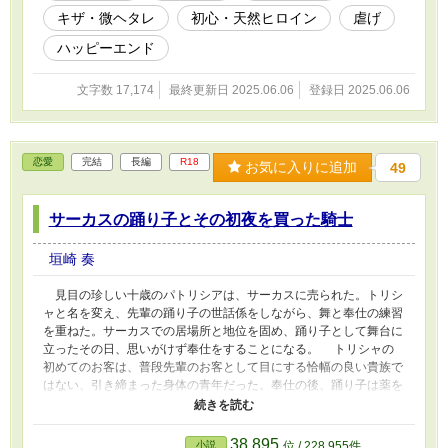
キザ・微ヘタレ
初心・天然ヒロイン
虐げ
ハッピーエンド
文字数 17,174
最終更新日 2025.06.06
登録日 2025.06.06
恋愛
完結
長編
R18
お気に入りに追加
49
サーカスの踊り子とその初夜を買った騎士
垣崎 奏
見目の珍しい十歳のパトリシアは、サーカスに売られた。トリシ
ャと名を変え、先輩の踊り子の世話係をしながら、舞と奉仕の練習
を重ねた。サーカスでの居場所と地位を固め、踊り子として舞台に
立ったその日、思いがけず奉仕をすることになる。 トリシャの
初めてのお客は、普段先輩のお客として目にする恰幅の良い貴族で
はない、引き締まった身体の青年だった。奉仕の後、踊り子は薬を
飲まされ、お客のことを忘れる。翌朝目覚めたトリシャは、青年の
ことを覚えていなかった。 十年後、青年ニコラスは騎士として
出世し、王からの褒賞で貴族位を賜った。そして、踊り子の引退が
38,895
小説
位 / 228,955件