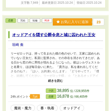
文字数 7,949
最終更新日 2025.10.24
登録日 2025.10.24
恋愛
完結
短編
R18
お気に入りに追加
23
オッドアイを隠す公爵令息と城に囚われた王女
垣崎 奏
リーゼロッテは、持って生まれた瞳の色のせいで、王家に認められ
ていない王女だ。私室に監禁され、その存在を消されてきたが、あ
る日から窓の外に男性が現れるようになった。彼はシルヴェストル
と名乗り、ほぼ毎日会いに来た。 「貴方は、私を連れ出してくだ
さるのね？」 「はい、お約束いたします」 「どうやって？」 「僕
と、結婚してください、リーゼロッテ様」 ☆ 『とあるオッドアイ
魔術師と魔の紋章を持つ少女の、定められた運命』と世界観共通、
遠い異国のお話です。 ムーンライトノベルズにも掲載していま
す。
38,895
小説
位 / 228,955件
16,878
7pt
24h.ポイント
位 / 66,405件
恋愛
魔術・魔力
番・執着
オッドアイ