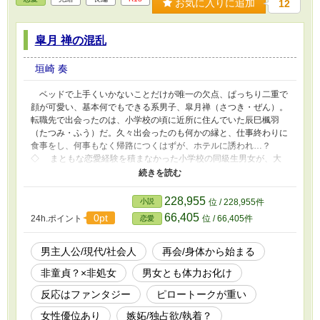
お気に入りに追加
12
皐月 禅の混乱
垣崎 奏
ベッドで上手くいかないことだけが唯一の欠点、ぱっちり二重で
顔が可愛い、基本何でもできる系男子、皐月禅（さつき・ぜん）。
転職先で出会ったのは、小学校の頃に近所に住んでいた辰巳楓羽
（たつみ・ふう）だ。久々出会ったのも何かの縁と、仕事終わりに
食事をし、何事もなく帰路につくはずが、ホテルに誘われ…？
◇ まともな恋愛経験を積まなかった小学校の同級生男女が、大
人になって再会し、セフレになって身体から仲を深め直すお話。
大人しい地味系ヒロインのほうが経験豊富、過去重め、若干メン
ヘラ・ヒステリー気味です。主人公ではない相手に抱かれていた回
228,955
小説
位 / 228,955件
想が出てきます。 ◇ ムーンライトノベルズにも掲載していま
66,405
0pt
24h.ポイント
位 / 66,405件
恋愛
す。
男主人公/現代/社会人
再会/身体から始まる
非童貞？×非処女
男女とも体力お化け
反応はファンタジー
ピロートークが重い
女性優位あり
嫉妬/独占欲/執着？