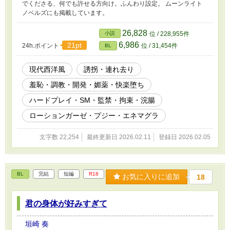
でくださる、何でも許せる方向け。ふんわり設定。 ムーンライト
ノベルズにも掲載しています。
26,828
小説
位 / 228,955件
6,986
21pt
24h.ポイント
位 / 31,454件
BL
現代西洋風
誘拐・連れ去り
羞恥・調教・開発・媚薬・快楽堕ち
ハードプレイ・SM・監禁・拘束・浣腸
ローションガーゼ・プジー・エネマグラ
文字数 22,254
最終更新日 2026.02.11
登録日 2026.02.05
BL
完結
短編
R18
お気に入りに追加
18
君の身体が好みすぎて
垣崎 奏