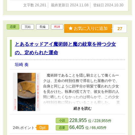
文字数 26,281
最終更新日 2024.11.08
登録日 2024.10.30
恋愛
完結
長編
R18
お気に入りに追加
27
とあるオッドアイ魔術師と魔の紋章を持つ少女
の、定められた運命
垣崎 奏
魔術師であることを隠し騎士として働くルー
クは、王命の特別任務で滞在した屋敷の中で、
自身と同じように顔半分が前髪で覆われた少女
を見かけた。執事の慌て方で、彼女を外部の人
間に晒したくなかったのは明らかで、この少女
が特別任務に関わっていることも察した。 直
接姿を確認した彼女を探すために、ルークは自
身に変身魔術を掛けた。子犬の姿になると、強
烈な甘い匂いを感じ戸惑うが、むしろルークの
228,955
小説
位 / 228,955件
好きな香りだった。 その少女についてルーク
66,405
0pt
24h.ポイント
位 / 66,405件
恋愛
が出した結論は、番だった。魔術師は番がいれ