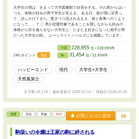
大学生の僕は、きまって大学図書館で自習をする。その席からはい
つも、体格が好みの男子学生が見える。 ある日、彼が僕に近寄っ
て、話しかけてきた。驚きつつ流されるまま、彼と食事へ行くよう
になって……？ ◇ 男が恋愛対象であることを隠しながらも好みの
体格から目を逸らせない大学生と、たまたま好きになった相手が男
だった大学生のBL。 ムーンライトノベルズにも掲載しています。
228,955
小説
位 / 228,955件
31,454
0pt
24h.ポイント
位 / 31,454件
BL
ハッピーエンド
現代
大学生×大学生
天然風策士
文字数 24,178
最終更新日 2026.01.10
登録日 2026.01.05
恋愛
完結
長編
R18
お気に入りに追加
20
駒扱いの令嬢は王家の駒に絆される