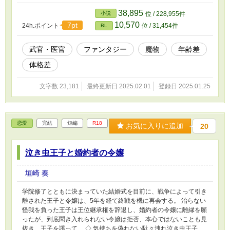
38,895
小説
位 / 228,955件
10,570
7pt
24h.ポイント
位 / 31,454件
BL
武官・医官
ファンタジー
魔物
年齢差
体格差
文字数 23,181
最終更新日 2025.02.01
登録日 2025.01.25
恋愛
完結
短編
R18
お気に入りに追加
20
泣き虫王子と婚約者の令嬢
垣崎 奏
学院修了とともに決まっていた結婚式を目前に、戦争によって引き
離された王子と令嬢は、5年を経て終戦を機に再会する。 治らない
怪我を負った王子は王位継承権を辞退し、婚約者の令嬢に離縁を願
ったが、到底聞き入れられない令嬢は拒否、本心ではないことも見
抜き、王子を誘って… ◇ 気持ちを偽れない駄々洩れ泣き虫王子