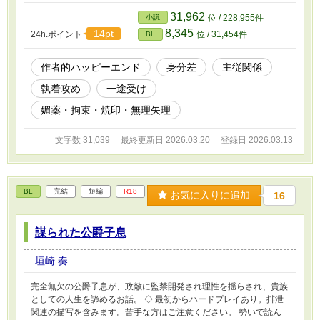
れてしまう。救護を担ったエドゥアールから、アンリが受けた提案
とは……？ ◇ 主従関係から始まる、作者的ハッピーエンドなお
31,962
小説
位 / 228,955件
話。 ざっくりふんわり設定、拘束ありきのハードプレイが主体で
8,345
14pt
24h.ポイント
位 / 31,454件
BL
す。苦手な方はブラウザバックをお願いします。 ムーンライトノ
ベルズにも掲載しています。
作者的ハッピーエンド
身分差
主従関係
執着攻め
一途受け
媚薬・拘束・焼印・無理矢理
文字数 31,039
最終更新日 2026.03.20
登録日 2026.03.13
BL
完結
短編
R18
お気に入りに追加
16
謀られた公爵子息
垣崎 奏
完全無欠の公爵子息が、政敵に監禁開発され理性を揺らされ、貴族
としての人生を諦めるお話。 ◇ 最初からハードプレイあり。排泄
関連の描写を含みます。苦手な方はご注意ください。 勢いで読ん