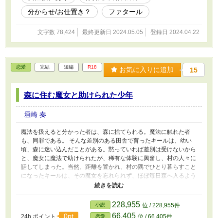
分からせ/お仕置き？
ファタール
文字数 78,424
最終更新日 2024.05.05
登録日 2024.04.22
恋愛
完結
短編
R18
お気に入りに追加
15
森に住む魔女と助けられた少年
垣崎 奏
魔法を扱えると分かった者は、森に捨てられる。魔法に触れた者
も、同罪である。 そんな差別のある田舎で育ったキールは、幼い
頃、森に迷い込んだことがある。黙っていれば差別は受けないから
と、魔女に魔法で助けられたが、稀有な体験に興奮し、村の人々に
話してしまった。当然、距離を置かれ、村の隅でひとり暮らすこと
になったキールは、その魔女を忘れられず、ほぼ毎日森へ入るよう
になり… ◇ 魔法に関係すると虐げられる地域で、魔女が魔法で助
けた少年に絆されるお話。 諸々ふんわり読んでいただけると嬉し
いです。 ムーンライトノベルズ、pixivにも投稿しています。
228,955
小説
位 / 228,955件
66,405
0pt
24h.ポイント
位 / 66,405件
恋愛