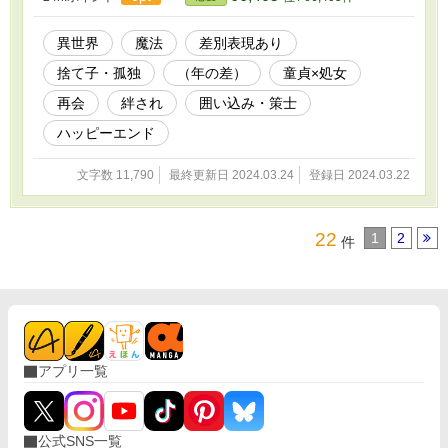
異世界
魔法
差別表現あり
捨て子・孤独
（年の差）
童貞×処女
再会
絆され
囲い込み・策士
ハッピーエンド
文字数 11,790
最終更新日 2024.03.24
登録日 2024.03.22
22
1
2
件
アプリ一覧
公式SNS一覧