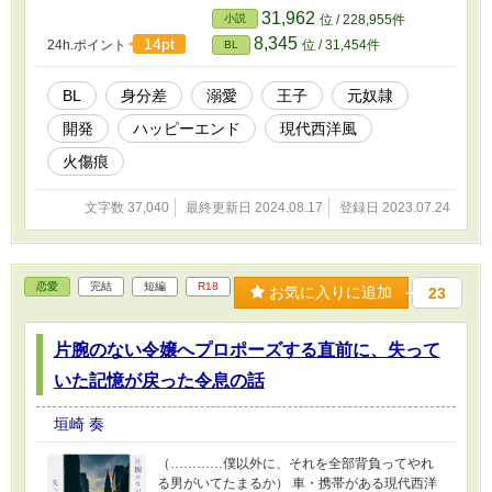
31,962
小説
位 / 228,955件
8,345
14pt
24h.ポイント
位 / 31,454件
BL
BL
身分差
溺愛
王子
元奴隷
開発
ハッピーエンド
現代西洋風
火傷痕
文字数 37,040
最終更新日 2024.08.17
登録日 2023.07.24
恋愛
完結
短編
R18
お気に入りに追加
23
片腕のない令嬢へプロポーズする直前に、失って
いた記憶が戻った令息の話
垣崎 奏
（…………僕以外に、それを全部背負ってやれ
る男がいてたまるか） 車・携帯がある現代西洋