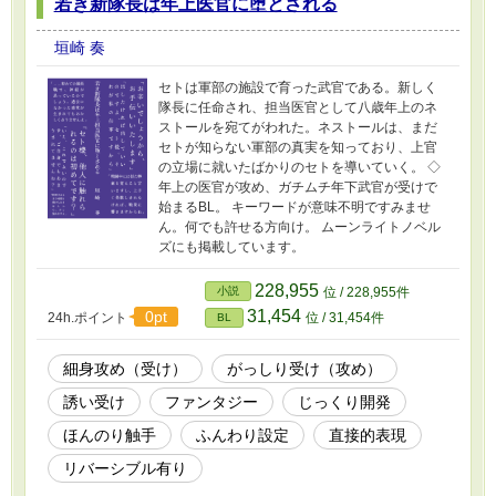
若き新隊長は年上医官に堕とされる
垣崎 奏
セトは軍部の施設で育った武官である。新しく
隊長に任命され、担当医官として八歳年上のネ
ストールを宛てがわれた。ネストールは、まだ
セトが知らない軍部の真実を知っており、上官
の立場に就いたばかりのセトを導いていく。 ◇
年上の医官が攻め、ガチムチ年下武官が受けで
始まるBL。 キーワードが意味不明ですみませ
ん。何でも許せる方向け。 ムーンライトノベル
ズにも掲載しています。
228,955
小説
位 / 228,955件
31,454
0pt
24h.ポイント
位 / 31,454件
BL
細身攻め（受け）
がっしり受け（攻め）
誘い受け
ファンタジー
じっくり開発
ほんのり触手
ふんわり設定
直接的表現
リバーシブル有り