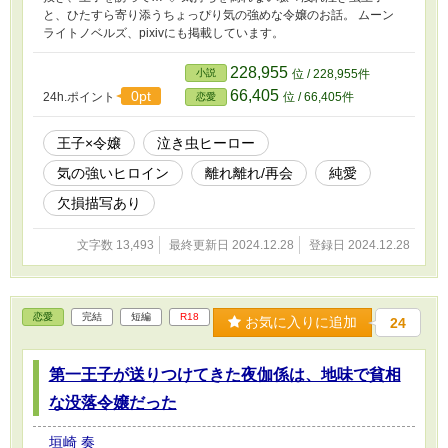
と、ひたすら寄り添うちょっぴり気の強めな令嬢のお話。 ムーン
ライトノベルズ、pixivにも掲載しています。
228,955
小説
位 / 228,955件
66,405
0pt
24h.ポイント
位 / 66,405件
恋愛
王子×令嬢
泣き虫ヒーロー
気の強いヒロイン
離れ離れ/再会
純愛
欠損描写あり
文字数 13,493
最終更新日 2024.12.28
登録日 2024.12.28
恋愛
完結
短編
R18
お気に入りに追加
24
第一王子が送りつけてきた夜伽係は、地味で貧相
な没落令嬢だった
垣崎 奏