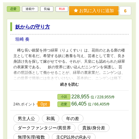
恋愛
連載中
長編
R18
お気に入りに追加
6
妖からの守り方
垣崎 奏
稀な長い銀髪を持つ緑翠（りょくすい）は、花街のとある廓の楼
主として有名だ。希望する妖に教養を与え、芸者として育て、良き
身請け先を探して嫁がせてやる。それが、天皇にも認められた緑翠
の表家業である。 妖の世界に迷い込んだニンゲンを保護し、芸
者の世話係として働かせることが、緑翠の裏家業だ。ニンゲンは、
この世界で簡単には生きていけない。基本的に、ニンゲンは格下、
奴隷と見なされ、妖力に当てられ気絶してしまえば、その身体に鬱
憤を吐き出され、処理される。 緑翠は、久々ニンゲンを見つけ
普段通り保護したのだが、その瞳が生き別れた姉と重なった。本来
228,955
小説
位 / 228,955件
であれば、芸者の世話係をさせる以外に選択肢はない。自らの興味
66,405
0pt
24h.ポイント
位 / 66,405件
恋愛
で世界を渡ってきた少女にそれをさせたくなかった緑翠は、ニンゲ
ンの少女に翠月（すいげつ）と名を与え、自らが暮らす宮に囲っ
た。緑翠の廓で、例外として芸者をやっているニンゲンの少年、天
男主人公
和風
年の差
月（てんづき）と引き会わせ、翠月も芸者見習いとして稽古につか
ダークファンタジー/異世界
貴族/身分差
せる。 翠月は、天月や先輩芸者、御客と親しくなるうちに、な
ぜ妖の緑翠は、人間である翠月に近づくのだろうかと、疑問に思う
無理矢理/複数
主CP以外のRあり