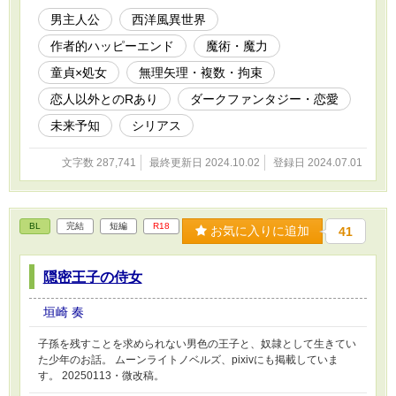
ば、魔力増強ができるようになる。魔術の元と
なる魔力が増え、より強力になれる。ルークの
男主人公
西洋風異世界
感覚と思考が正しければ、彼女も魔力を持つは
作者的ハッピーエンド
魔術・魔力
ずだ。それだけが隠されている理由とするな
ら、腑に落ちない。他に何か、人目に晒される
童貞×処女
無理矢理・複数・拘束
と都合の悪いことがあるに違いない。 子犬姿
のルークが彼女の膝の上で見たものは、前髪で
恋人以外とのRあり
ダークファンタジー・恋愛
隠された漆黒の片目と、顔の半分を覆う魔の紋
未来予知
シリアス
章だった。彼女から魔力の気配は感じられず、
伝説級の珍しさで、ルークは文献調査のために
一度王都に戻ることを決める。魔術師の師匠ジ
文字数 287,741
最終更新日 2024.10.02
登録日 2024.07.01
ョンから、次の特別任務が魔の紋章の解放にな
る予想や、性交渉をもって紋章を解放するとい
う、今まで友人すらいなかったルークには最高
難度とも言える特別任務を聞かされ…？ ☆ 騎
BL
完結
短編
R18
お気に入りに追加
41
士兼魔術師のルークと、ルークが任務で出会っ
た魔の紋章を持つ少女のお話。 あらすじで触れ
ているのは第二章の終わりまでです。その後の
隠密王子の侍女
物語には無理矢理の性交渉などありますので、
ご注意ください。 以前公開していた『魔の紋章
垣崎 奏
を持つ少女』の改稿版です。 ムーンライトノベ
ルズにも同内容を掲載しています。
子孫を残すことを求められない男色の王子と、奴隷として生きてい
た少年のお話。 ムーンライトノベルズ、pixivにも掲載していま
す。 20250113・微改稿。