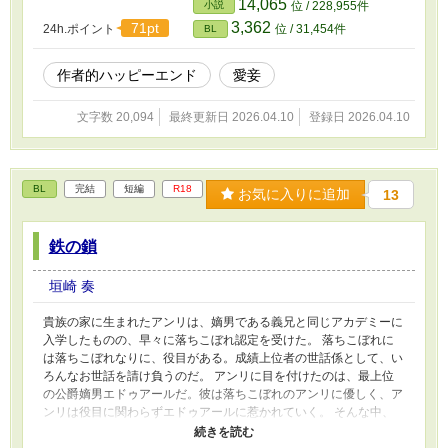
14,065
小説
位 / 228,955件
3,362
71pt
24h.ポイント
位 / 31,454件
BL
作者的ハッピーエンド
愛妾
文字数 20,094
最終更新日 2026.04.10
登録日 2026.04.10
BL
完結
短編
R18
お気に入りに追加
13
鉄の鎖
垣崎 奏
貴族の家に生まれたアンリは、嫡男である義兄と同じアカデミーに
入学したものの、早々に落ちこぼれ認定を受けた。 落ちこぼれに
は落ちこぼれなりに、役目がある。成績上位者の世話係として、い
ろんなお世話を請け負うのだ。 アンリに目を付けたのは、最上位
の公爵嫡男エドゥアールだ。彼は落ちこぼれのアンリに優しく、ア
ンリは役目に関わらずエドゥアールに惹かれていく。 そんな中、
エドゥアールに対抗心を燃やす王太子に呼び出しを受け、酷く扱わ