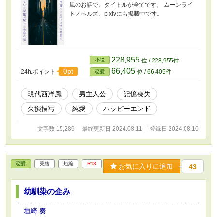
風のお話で、タイトルが全てです。 ムーンライ
トノベルズ、pixivにも掲載中です。
228,955
小説
位 / 228,955件
66,405
0pt
24h.ポイント
位 / 66,405件
恋愛
現代西洋風
男主人公
記憶喪失
欠損描写
純愛
ハッピーエンド
文字数 15,289
最終更新日 2024.08.11
登録日 2024.08.10
恋愛
完結
短編
R18
お気に入りに追加
43
幼馴染の企み
垣崎 奏