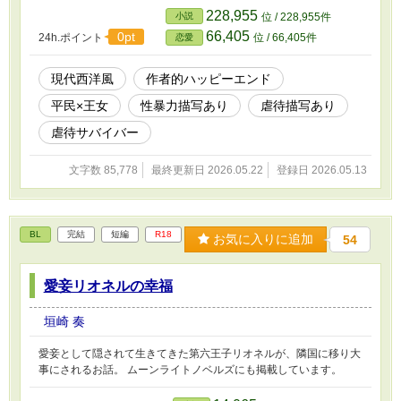
られることが日常で、城を抜け出してきたという。 アイザックは
228,955
小説
位 / 228,955件
王女を自宅に匿うことを決める。王女誘拐の容疑で犯罪者になると
66,405
0pt
24h.ポイント
位 / 66,405件
恋愛
分かっていたが、放っておけなかった。 ◇ 性的虐待や暴力描写
を含みます。Rシーンは終盤です。 本作は、他サイトで公開中の自
作をリメイクしたものです。 ムーンライトノベルズにも掲載して
現代西洋風
作者的ハッピーエンド
います。
平民×王女
性暴力描写あり
虐待描写あり
虐待サバイバー
文字数 85,778
最終更新日 2026.05.22
登録日 2026.05.13
BL
完結
短編
R18
お気に入りに追加
54
愛妾リオネルの幸福
垣崎 奏
愛妾として隠されて生きてきた第六王子リオネルが、隣国に移り大
事にされるお話。 ムーンライトノベルズにも掲載しています。