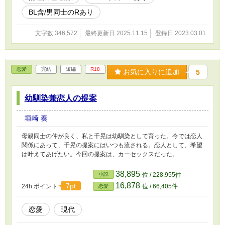
ようになる。妖の世界で人間が生き残る方法を知れば知るほど、仕
事として緑翠に守られているのだと実感する。 廓の楼主である
BL含/男同士のRあり
緑翠は、他の芸者の成長や稼ぎについても考えなければならない。
翠月を贔屓するわけにはいかない。周囲は、翠月がニンゲンで、守
文字数 346,572
最終更新日 2025.11.15
登録日 2023.03.01
るべき対象だから近くに置いていると納得していたが、時が経ち、
それだけではないことに感づく者も出てきた。 緑翠にも、よう
やく重い腰を上げる時期が来たようだ。姉の命がもう長くないから
会いに来いと、実家から便りが届いた。これで、姉を追い込み、緑
恋愛
完結
短編
R18
お気に入りに追加
5
翠が背負った一族との因縁を切り、翠月を迎え入れる準備を進めら
れる。 ＊ ヒロイン（翠月）を大事にしたいあまり、悩みすぎて
苦しむヒーロー（緑翠）を書いたつもりです。 時代は特に想定し
幼馴染兼恋人の提案
ておらず、ざっくりごちゃ混ぜ、詰め込み和風・中華風なご都合設
定になっています。 語感で選んでいる単語も多いため、本来とは
垣崎 奏
異なった意味で使用している場合があります。 また、未成年・無
理矢理・男同士・複数などのRシーンが含まれます。ご注意くださ
母親同士の仲が良く、私と千晃は幼馴染として育った。今では恋人
い。 物語の中心に近いところにBL要素がありますが、主人公の指
関係にあって、千晃の提案にはいつも流される。恋人として、希望
向とは異なります。 ムーンライトノベルズにも掲載しています。
は叶えてあげたい。今回の提案は、カーセックスだった。
38,895
小説
位 / 228,955件
16,878
7pt
24h.ポイント
位 / 66,405件
恋愛
恋愛
現代