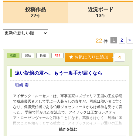
投稿作品
近況ボード
22
13
件
件
22
1
2
件
恋愛
完結
長編
R18
お気に入りに追加
4
遠い記憶の君へ、もう一度手が届くなら
垣崎 奏
アイザック・ルーセントは、軍事国家ロズヴェリア王国の王立学院
で成績優秀者として学ぶ一人暮らしの青年だ。両親は幼い頃に亡く
なり、保護責任者である伯母ジョセフィーヌからは虐待を受けて育
った。 学院で開かれた交流会で、アイザックは王女セレスティ
ア・ローゼンヴェールと踊ることになる。高慢さはなく、純粋に国
民のことを知ろうとする彼女は、アイザックのイメージ通りの王族
ではなかった。 その日の夜、アイザックはロズヴェリア城近くの
森でセレスティアと再会する。彼女は異性の世話係から性的に触れ