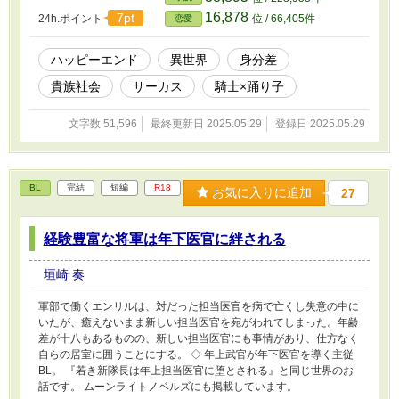
迫っていたトリシャを望んだ。ニコラスの記憶もなく常識や身分も
16,878
7pt
24h.ポイント
位 / 66,405件
恋愛
ないトリシャとの関係は愛人だが、時間を過ごすうちに妻と呼びた
くなってくる。貴族当主で未婚のニコラスは、踊り子のトリシャと
の幸せを掴めるのか？ ◇ サーカスで踊り子をしていた少女（女
ハッピーエンド
異世界
身分差
性）とお客の青年騎士のお話。 ヒロインが若いです。青年側のお
貴族社会
サーカス
騎士×踊り子
話が2/3あります。 ムーンライトノベルズにも掲載しています。
文字数 51,596
最終更新日 2025.05.29
登録日 2025.05.29
BL
完結
短編
R18
お気に入りに追加
27
経験豊富な将軍は年下医官に絆される
垣崎 奏
軍部で働くエンリルは、対だった担当医官を病で亡くし失意の中に
いたが、癒えないまま新しい担当医官を宛がわれてしまった。年齢
差が十八もあるものの、新しい担当医官にも事情があり、仕方なく
自らの居室に囲うことにする。 ◇ 年上武官が年下医官を導く主従
BL。 『若き新隊長は年上担当医官に堕とされる』と同じ世界のお
話です。 ムーンライトノベルズにも掲載しています。