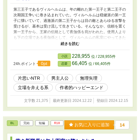
第三王子であるヴィルヘルムは、年の離れた第一王子と第二王子の
次期国王争いに巻き込まれていた。ヴィルヘルムは穏健派の第一王
子に懐いていて、過激派の第二王子からは目の敵とあらゆる攻撃を
受けるが、基本は受け流して生きている。そんななか、信頼を置く
第一王子から、王家の伝統として夜伽係を宛がわれた。使用人より
も下の立場である夜伽係として、ヴィルヘルムの私室にやってきた
のは、貴族の集まる夜会でも数度顔を見たことのある、地味で貧相
な侯爵令嬢だった。何か理由があるのだろうと、ヴィルヘルムは元
貴族の令嬢に興味を惹かれていくが…？ ヒロインが自傷行為をし
228,955
小説
位 / 228,955件
ていた描写がほんのりあります。 ムーンライトノベルズにも掲載
66,405
0pt
24h.ポイント
位 / 66,405件
恋愛
しています。
片思いNTR
男主人公
無理矢理
立場を弁える系
作者的ハッピーエンド
文字数 21,375
最終更新日 2024.12.22
登録日 2024.12.15
BL
完結
短編
R18
お気に入りに追加
14