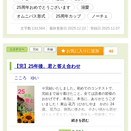
現状を打破すること。 『人間では持ち得ない高
25周年おめでとうございます
溺愛
い能力を持つ獣人を、絶やしてはならない』
と。 抵抗する国民など居なかった。 現実味のな
オムニバス形式
25周年カップ
ノーチェ
い獣人の花嫁など、夢の話。 興味のない者、本
気にしない者、他人事だと捉える者。そんな国
文字数 133,564
最終更新日 2025.12.22
登録日 2025.11.07
民たちによって、法は難なく可決された。 国は
候補者選びの基準を、一切明かしていない。 も
ちろん...獣人が一人を選ぶ選定基準も、謎のま
ま。 全てをベールに包まれて...いつしかそんな
ミステリー
完結
長編
法があること自体、国民たちは忘れ去ってい
お気に入りに追加
40
く。 さて。時折、絵本や小説でフィクションの
世界として語られるだけになった『花嫁たち』
【完】25年後、君と答え合わせ
は...本当に存在するのだろうかーー。 皆が知ら
ぬ間に、知らぬところで。 法によって...獣人の
意思によって...たった一人の花嫁として選ばれた
こころ ゆい
女の子たちが、個性豊かな獣人たちに溺愛され
る...これはそんなお話です。 ※作品の無断転
※完結いたしました。初めてのコンテストで、
載、AI学習など一切を固くお断りいたします。
完結まで辿り着けたこと。全ては読者の皆様の
（Do not reupload / use my writing for any
おかげです。本当に、本当に、ありがとうござ
purposes, including for AI）
いました！ 東山 花乃（ひがしやま かの）24
歳。 花乃は、病気に侵され、小さい頃から目が
ほとんど見えていない。身体も一部麻痺してい
る。 そんな彼女には異性の親友がいた。 手越 千
春（てごし ちはる）29歳。 5歳の頃、院内で出
会った男の子。成長して医師になり、今では花