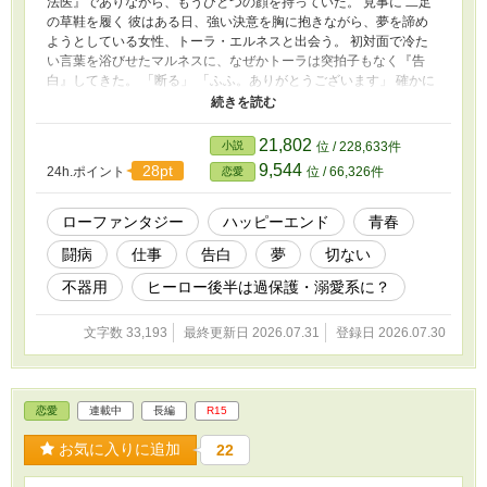
法医』でありながら、もうひとつの顔を持っていた。 見事に 二足
の草鞋を履く 彼はある日、強い決意を胸に抱きながら、夢を諦め
ようとしている女性、トーラ・エルネスと出会う。 初対面で冷た
い言葉を浴びせたマルネスに、なぜかトーラは突拍子もなく『告
白』してきた。 「断る」 「ふふ。ありがとうございます」 確かに
拒んだはずが、彼女は微笑んでお礼を口にし..... 気づけば マルネス
とトーラの関係性は、仕事上の上司と部下となっていてーー？
「.....私、試してみたいことがあるんです」 そして、仕事も告白
21,802
小説
位 / 228,633件
も、どれだけ冷たい言葉や態度をとろうと、トーラはめげずに食ら
9,544
28pt
24h.ポイント
位 / 66,326件
恋愛
いついてきた。 告白を何度拒否しても、彼女は決まって「ありが
とう」と笑った。 「どうして君は....僕から離れていかないん
だ？」 「.....ねぇ、マルネス。優しさって.....何ですか？」 彼女の
ローファンタジー
ハッピーエンド
青春
「試したいこと」とはーー？ トーラが笑う理由が明らかになった
闘病
仕事
告白
夢
切ない
時、マルネスにとって「初めて」の体験が積み重なっていく。
※『マルネス視点』『トーラ視点』の順で構成しています。 ※ 完
不器用
ヒーロー後半は過保護・溺愛系に？
結済み。
文字数 33,193
最終更新日 2026.07.31
登録日 2026.07.30
恋愛
連載中
長編
R15
お気に入りに追加
22