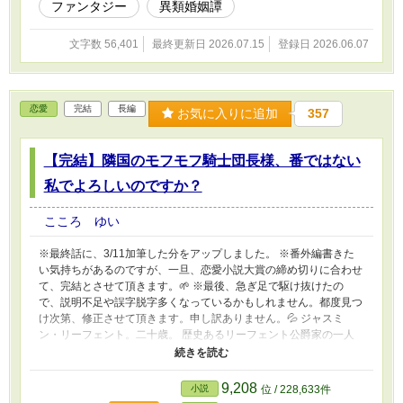
ファンタジー
異類婚姻譚
男の所なんて 行かないで。ずっとずっと、僕の
ことだけ 考えててよ.....」 ほんのりヤンデレ
文字数 56,401
最終更新日 2026.07.15
登録日 2026.06.07
（？？？）もふもふヒーロー ✖️ おとなしそうに
見えて 芯のある ヒロイン そんな二人（と個性豊
かなキャラ）が織りなす、執着・溺愛 ストーリ
ー。 ※作品の無断転載、AI学習など一切を固く
恋愛
完結
長編
お断りいたします。（Do not reupload / use my
お気に入りに追加
357
writing for any purposes, including for AI）
【完結】隣国のモフモフ騎士団長様、番ではない
私でよろしいのですか？
こころ ゆい
※最終話に、3/11加筆した分をアップしました。 ※番外編書きた
い気持ちがあるのですが、一旦、恋愛小説大賞の締め切りに合わせ
て、完結とさせて頂きます。🌱 ※最後、急ぎ足で駆け抜けたの
で、説明不足や誤字脱字多くなっているかもしれません。都度見つ
け次第、修正させて頂きます。申し訳ありません。💦 ジャスミ
ン・リーフェント。二十歳。 歴史あるリーフェント公爵家の一人
娘だが、 分厚い眼鏡に地味な装い、常に本を読んでいる変わり
者。皆が自分のことをそう言っているのは知っていた。 モーリャ
ント王国の王太子殿下、コーネル・モーリャントとの婚約が王命で
9,208
小説
位 / 228,633件
決まってから十三年。王妃教育を終えても婚姻は進まず、宙ぶらり