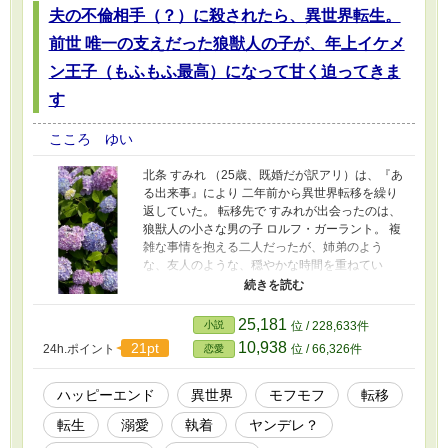
夫の不倫相手（？）に殺されたら、異世界転生。
前世 唯一の支えだった狼獣人の子が、年上イケメ
ン王子（もふもふ最高）になって甘く迫ってきま
す
こころ ゆい
北条 すみれ （25歳、既婚だが訳アリ）は、『あ
る出来事』により 二年前から異世界転移を繰り
返していた。 転移先で すみれが出会ったのは、
狼獣人の小さな男の子 ロルフ・ガーラント。 複
雑な事情を抱える二人だったが、姉弟のよう
な、友人のような、穏やかな時間を重ねてい
く。 しかし 二人の時間は、ある日突然終わりを
迎え ロルフとすみれは離ればなれに。 その後、
すみれは夫の不倫相手（？）に命を奪われてし
25,181
小説
位 / 228,633件
まう。 次にすみれが目覚めた時。 今度は、異世
10,938
21pt
24h.ポイント
位 / 66,326件
恋愛
界へ『転生』していてーー？ 再会したロルフ
は、彼女より年上に成長していて、戸惑うすみ
れをよそに、甘く迫ってくる。 『僕はいつでも
ハッピーエンド
異世界
モフモフ
転移
君の味方だって、言ったはずだよ？』 『まだ知
転生
溺愛
執着
ヤンデレ？
らないフリをするの？君は残酷だね。.....それで
も 好きだよ』 『ねぇ、何でもするから......他の