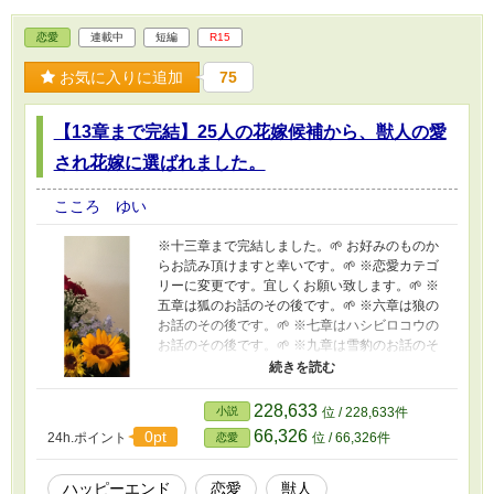
恋愛
連載中
短編
R15
お気に入りに追加
75
【13章まで完結】25人の花嫁候補から、獣人の愛
され花嫁に選ばれました。
こころ ゆい
※十三章まで完結しました。🌱 お好みのものか
らお読み頂けますと幸いです。🌱 ※恋愛カテゴ
リーに変更です。宜しくお願い致します。🌱 ※
五章は狐のお話のその後です。🌱 ※六章は狼の
お話のその後です。🌱 ※七章はハシビロコウの
お話のその後です。🌱 ※九章は雪豹のお話のそ
の後です。🌱 ※十一章は白熊のお話のその後で
す。🌱 ーーそれは、100年ほど前から法で定め
られた。 国が選んだ25人の花嫁候補。 その中か
228,633
小説
位 / 228,633件
ら、正式な花嫁に選ばれるのは一人だけ。 選ば
66,326
0pt
24h.ポイント
位 / 66,326件
恋愛
れた者に拒否することは許されず、必ず獣人の
もとに嫁いでいくという。 目的はひとつ。獣人
たちの習性により、どんどん数を減らしている
ハッピーエンド
恋愛
獣人