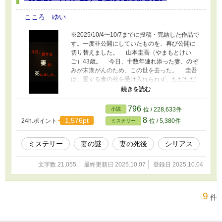
こころ ゆい
※2025/10/4〜10/7までに投稿・完結した作品で
す。一度非公開にしていたものを、再び公開に
切り替えました。 山本圭吾（やまもとけい
ご）43歳。 今日、十数年連れ添った妻、のぞ
みが末期がんのため、この世を去った。 圭吾
は、愛する妻の死を受け入れられず、ただただ
悲しみに暮れていた。 そんな中、葬式の会場
で声をかけてきた女性。 その女性の手には、
一枚のハンカチが握られている。 それは、明
796
小説
位 / 228,633件
らかに妻のものではなく、妻の好みからもかけ
8
1,576pt
24h.ポイント
位 / 5,380件
ミステリー
離れていた。 圭吾は訝しみながらも、そのハ
ンカチを受け取る。 これから何が始まるとも
知らないで。 圭吾は、死んだ妻をめぐる
ミステリー
妻の謎
妻の死後
シリアス
『謎』に知らず知らず足を踏み入れていくーー
ー。 ※作品の無断転載、AI学習など一切を固く
文字数 21,055
最終更新日 2025.10.07
登録日 2025.10.04
お断りいたします。（Do not reupload / use my
writing for any purposes, including for AI）
9
件