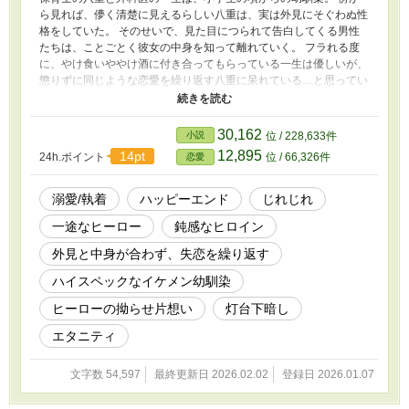
ら見れば、儚く清楚に見えるらしい八重は、実は外見にそぐわぬ性
格をしていた。 そのせいで、見た目につられて告白してくる男性
たちは、ことごとく彼女の中身を知って離れていく。 フラれる度
に、やけ食いややけ酒に付き合ってもらっている一生は優しいが、
懲りずに同じような恋愛を繰り返す八重に呆れている....と思ってい
たら？ 「....八重の可愛さは、そんなもんじゃないんです。....誰も
気付かなくていい。俺だけが知ってればいい」 ーーどうやら、か
なり愛されていたようです？ ※じれじれ・執着・溺愛 ラブストー
30,162
小説
位 / 228,633件
リー。🌱 ※この物語は、全て作者の想像で描かれたフィクション
12,895
14pt
24h.ポイント
位 / 66,326件
恋愛
です。実際の場所・建物・人物とは関係ありません。🌱 ※作品の
無断転載、AI学習など一切を固くお断りいたします。（Do not
reupload / use my writing for any purposes, including for AI）
溺愛/執着
ハッピーエンド
じれじれ
一途なヒーロー
鈍感なヒロイン
外見と中身が合わず、失恋を繰り返す
ハイスペックなイケメン幼馴染
ヒーローの拗らせ片想い
灯台下暗し
エタニティ
文字数 54,597
最終更新日 2026.02.02
登録日 2026.01.07