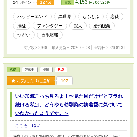
4,153
127pt
24h.ポイント
位 / 66,326件
恋愛
ん状態。 そんな中、出席した舞踏会でいつも通り他の女性をエス
コートする王太子殿下。 それだけならまだ良かったが、あろうこ
とか王太子の連れた女性が事件を巻き起こす。その最中で言い渡さ
ハッピーエンド
異世界
もふもふ
恋愛
れた婚約破棄。 「....婚約破棄、お受けいたします」 そのあと、ジ
溺愛
ファンタジー
獣人
婚約破棄
ャスミンは一人旅に出てある人物と出会った。 これは、婚約破棄
された女性が獣人国で知らぬうちに番と出会い、運命に翻弄されて
つがい
因果応報
いく物語。 ※作品の無断転載、AI学習など一切を固くお断りいたし
ます。（Do not reupload / use my writing for any purposes,
文字数 80,940
最終更新日 2026.02.28
登録日 2026.01.31
including for AI）
恋愛
連載中
長編
R15
お気に入りに追加
107
いい加減こっち見ろよ！〜見た目だけだとフラれ
続ける私は、どうやら幼馴染の執着愛に気づいて
いなかったようです。〜
こころ ゆい
保育士の八重と外科医の一生は、小学生の頃からの幼馴染。 傍か