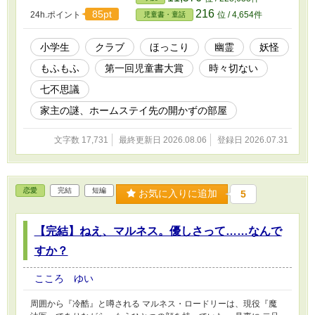
通い始めた ぽんた。 廃部寸前の『アートクラ
216
85pt
24h.ポイント
位 / 4,654件
児童書・童話
ブ』に所属する 一男（かずお）やナミ、人を寄
せ付けない空気を放つ 陽太（ようた）との出会
い。 学校の七不思議・図工室に出る幽霊のうわ
小学生
クラブ
ほっこり
幽霊
妖怪
さ。 クラブで一致団結してのコンクールへの参
もふもふ
第一回児童書大賞
時々切ない
加。 ぽんたの初めてのホームステイは、山あり
谷あり 刺激たっぷりに過ぎていく。 だがーー 問
七不思議
題発生で、コンクール参加に暗雲が立ち込め
る。 それは、どこか影のある時子の家の『開か
家主の謎、ホームステイ先の開かずの部屋
ずの部屋』と関係があったーー。 ぽんた、アー
トクラブの“みんな“は『未来』を掴み取ることが
文字数 17,731
最終更新日 2026.08.06
登録日 2026.07.31
できるのか。 いま、強制不可避な妖怪との夏が
始まるーー。 ※表紙は、かんたん表紙メーカー
様からおかりしました。
恋愛
完結
短編
お気に入りに追加
5
【完結】ねえ、マルネス。優しさって……なんで
すか？
こころ ゆい
周囲から『冷酷』と噂される マルネス・ロードリーは、現役『魔