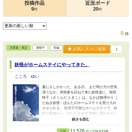
投稿作品
近況ボード
9
20
件
件
9
件
児童書・童話
連載中
長編
お気に入りに追加
1
妖怪がホームステイにやってきた。
こころ ゆい
夏にさしかかった、ある日。 まだ明け方の空気
漂うなか、突然家を訪ねて来た妖怪達に、桜田
時子（さくらだ ときこ）は、なかば無理やり こ
だぬき妖怪・ぽんたのホームステイを受け入れ
させられる。 拒否不可能なホームステイで、妖
怪の長老から「ぽんたを必ず 学校に通わせるこ
と」と無理難題までつきつけられて…… 今年の
春 新たに赴任されたばかりの時子の勤める『美
花小学校』にぽんたを入学させる。 ◇ 5年2組に
11,576
小説
位 / 228,633件