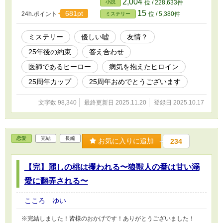
2,004
小説
位 / 228,633件
乃の担当医をしてくれている。 千春の祖父は、
15
681pt
24h.ポイント
位 / 5,380件
ミステリー
花乃の入院する大きな病院の医院長。千春は将
来この病院を継ぐ跡取りだ。 花乃と出会った頃
の千春は、妙に大人びた冷めた子供。人を信用
ミステリー
優しい嘘
友情？
しない性格。 交流を続けるなかで、花乃とは友
25年後の約束
答え合わせ
人関係を築いていくが、まだどこか薄暗い部分
を抱えたまま。 「ずっと友達ね」 無邪気に笑う
医師であるヒーロー
病気を抱えたヒロイン
花乃に、千春は言った。 「ずっと友達、なんて
ありえない」 「...じゃぁ、25年後、答え合わせ
25周年カップ
25周年おめでとうございます
をしましょう？」 「25年後？」 「そう。25年
後、あなたと私がまだ友達か。答え合わせする
文字数 98,340
最終更新日 2025.11.20
登録日 2025.10.17
の」 「いいけど...どうして25年後なの？」 「...
それは秘密。25年後のお楽しみだよ」 そんな会
話を出会った頃したことを、千春は覚えている
だろうか。花乃は、過保護な千春や両親、友人
恋愛
完結
長編
お気に入りに追加
234
たちに支えられながら、病気と向き合ってい
く。 しかしーー。 ある日、花乃は千春に関する
不穏な噂を耳にする。 それをきっかけに、花乃
【完】麗しの桃は攫われる〜狼獣人の番は甘い溺
は千春にまつわるある事実を知ることになって
いくーー。 25年後、花乃と千春が出した答えと
愛に翻弄される〜
は？ 🌱この物語はフィクションです。登場人
物、建物、題材にされているもの、全て作者の
こころ ゆい
考えた架空のものです。実際とは異なります。
🌱医療行為として、チグハグな部分があるかも
※完結しました！皆様のおかげです！ありがとうございました！