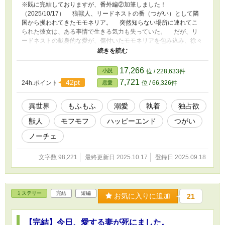
しれません。ご了承頂けると幸いです。 ※作品
※既に完結しておりますが、番外編②加筆しました！
の無断転載、AI学習など一切を固くお断りいた
（2025/10/17） 狼獣人、リードネストの番（つがい）として隣
します。（Do not reupload / use my writing for
国から攫われてきたモモネリア。 突然知らない場所に連れてこ
any purposes, including for AI）
られた彼女は、ある事情で生きる気力も失っていた。 だが、リ
ードネストの献身的な愛が、傷付いたモモネリアを包み込み、徐々
に二人は心を通わせていく。 そんなとき、二人で訪れた旅先で
小さなドワーフ、ローネルに出会う。 共に行くことになったロ
ーネルだが、何か秘密があるようで？ 自分に向けられる、獣人
17,266
小説
位 / 228,633件
の深い愛情に翻弄される番を描いた、とろ甘溺愛ラブストーリー。
7,721
42pt
24h.ポイント
位 / 66,326件
恋愛
※作品の無断転載、AI学習など一切を固くお断りいたします。
（Do not reupload / use my writing for any purposes, including for
AI）
異世界
もふもふ
溺愛
執着
独占欲
獣人
モフモフ
ハッピーエンド
つがい
ノーチェ
文字数 98,221
最終更新日 2025.10.17
登録日 2025.09.18
ミステリー
完結
短編
お気に入りに追加
21
【完結】今日、愛する妻が死にました。