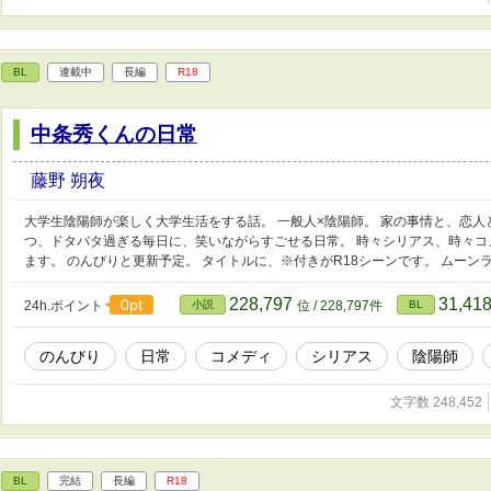
BL
連載中
長編
R18
中条秀くんの日常
藤野 朔夜
大学生陰陽師が楽しく大学生活をする話。 一般人×陰陽師。 家の事情と、恋
つ、ドタバタ過ぎる毎日に、笑いながらすごせる日常。 時々シリアス、時々
ます。 のんびりと更新予定。 タイトルに、※付きがR18シーンです。 ムーンラ
228,797
31,41
0pt
24h.ポイント
小説
位 / 228,797件
BL
のんびり
日常
コメディ
シリアス
陰陽師
文字数 248,452
BL
完結
長編
R18