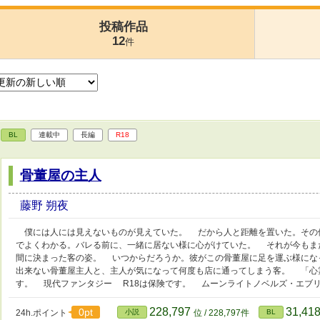
投稿作品
12
件
BL
連載中
長編
R18
骨董屋の主人
藤野 朔夜
僕には人には見えないものが見えていた。 だから人と距離を置いた。その
でよくわかる。バレる前に、一緒に居ない様に心がけていた。 それが今もま
間に決まった客の姿。 いつからだろうか。彼がこの骨董屋に足を運ぶ様にな
出来ない骨董屋主人と、主人が気になって何度も店に通ってしまう客。 「心
す。 現代ファンタジー R18は保険です。 ムーンライトノベルズ・エブ
228,797
31,41
0pt
24h.ポイント
小説
位 / 228,797件
BL