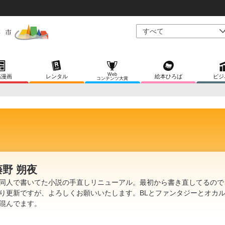
Web
稿漫画
レンタル
絵本ひろば
ビジ
コンテンツ大賞
藤野 朔夜
同人で書いてた小説の手直しリニューアル。最初から書き直してるので
り更新ですが、よろしくお願いいたします。BLとファンタジーとオカ
混んでます。