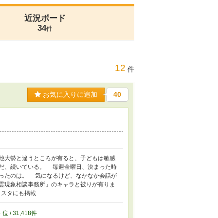
近況ボード
34
件
12
件
お気に入りに追加
40
他大勢と違うところが有ると、子どもは敏感
だ、続いている。 毎週金曜日、決まった時
ったのは。 気になるけど、なかなか会話が
霊現象相談事務所」のキャラと被りが有りま
リスタにも掲載
8
位 / 31,418件