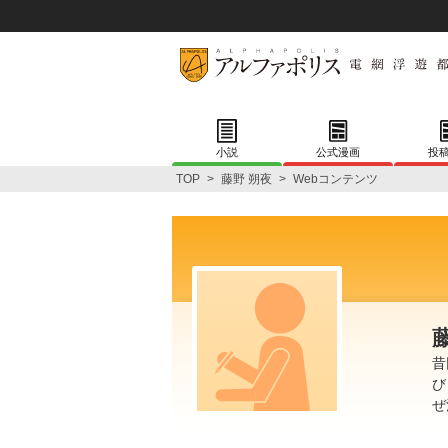
小説
公式漫画
投
TOP
>
藤野 朔夜
>
Webコンテンツ
昔
び
ぜ