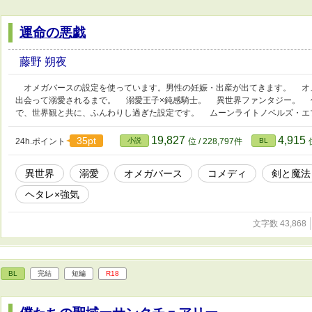
運命の悪戯
藤野 朔夜
オメガバースの設定を使っています。男性の妊娠・出産が出てきます。 オ
出会って溺愛されるまで。 溺愛王子×鈍感騎士。 異世界ファンタジー。 
で、世界観と共に、ふんわりし過ぎた設定です。 ムーンライトノベルズ・エ
19,827
4,915
35pt
24h.ポイント
小説
位 / 228,797件
BL
異世界
溺愛
オメガバース
コメディ
剣と魔法
ヘタレ×強気
文字数 43,868
BL
完結
短編
R18