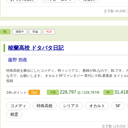
文字数 44,698
BL
連載中
長編
R18
稜蘭高校 ドタバタ日記
藤野 朔夜
特殊高校を舞台にしたコメディ。時々シリアス。 教師がBLなので、BLです。 
な方で、お願いします。 オカルトSFファンタジー 章代に※BL要素多 タイトルに
投稿
228,797
31,41
0pt
24h.ポイント
小説
位 / 228,797件
BL
コメディ
特殊高校
シリアス
オカルト
SF
精霊
文字数 119,016