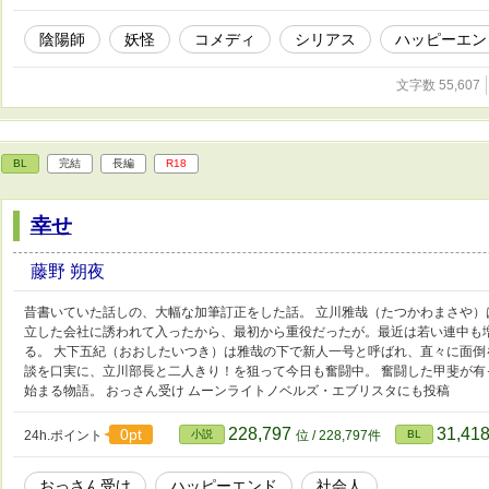
陰陽師
妖怪
コメディ
シリアス
ハッピーエン
文字数 55,607
BL
完結
長編
R18
幸せ
藤野 朔夜
昔書いていた話しの、大幅な加筆訂正をした話。 立川雅哉（たつかわまさや
立した会社に誘われて入ったから、最初から重役だったが。最近は若い連中も
る。 大下五紀（おおしたいつき）は雅哉の下で新人一号と呼ばれ、直々に面
談を口実に、立川部長と二人きり！を狙って今日も奮闘中。 奮闘した甲斐が有
始まる物語。 おっさん受け ムーンライトノベルズ・エブリスタにも投稿
228,797
31,41
0pt
24h.ポイント
小説
位 / 228,797件
BL
おっさん受け
ハッピーエンド
社会人