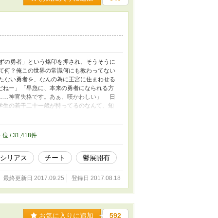
ずの勇者」という烙印を押され、そうそうに
て何？俺この世界の常識何にも教わってない
たない勇者を、なんの為に王宮に住まわせる
だねー」「早急に、本来の勇者になられる方
……神官失格です。あぁ、嘆かわしい」 日
学生の若干二十一歳が持ってるのなんて、知
ってわかってる。わかってるから、とりあえ
何それ。俺この世界で、夜盗とか盗賊とかに
て日本に帰してくれー！！ 叫び空しく放り
8
位 / 31,418件
残酷・流血表現注意 R１８ 鬱展開少々有
シリアス
チート
鬱展開有
最終更新日 2017.09.25
登録日 2017.08.18
お気に入りに追加
592