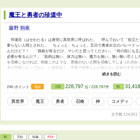
魔王と勇者の珍道中
藤野 朔夜
羽瀬亘（はせわたる）は唐突に異世界に呼ばれた。 呼んでおいて「役立た
要らない人間とされた。 ちょっと、ちょっと。五日で勇者出立のパレードっ
んだけど？！ 「路銀が有るだけ、マシだと思ってください」「何の役にも立
必要が有るんだ？」「筋肉は無い、体力は無い、魔力も無い。無い無い尽くし
を召喚しなければ。何故このような、意味のない人間を召喚してしまったのか
本が平和になってから、一世紀近く。平和で戦争なんか知らない日本の文系大
識だけだよ！！そんな日本の知識も常識も、この世界じゃ何の役にも立たない
ず、付け焼刃の五日間だけ基礎体力作りしただけで、放り出さないで！ え、
襲われて、すぐに死ねと？！役立たずって言われても文句言わないから、せめ
228,797
31,41
0pt
24h.ポイント
小説
位 / 228,797件
BL
出された亘。 明日はどっち？！ 魔王×勇者 異世界転移ファンタジー 
り。でもハッピーエンドです。 ムーンライトノベルズ・エブリスタにも投稿
異世界
魔王
勇者
召喚
神
コメディ
文字数 124,051
BL
完結
短編
R18