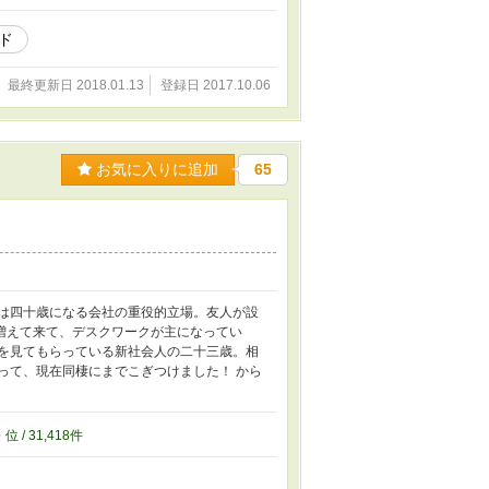
ド
最終更新日 2018.01.13
登録日 2017.10.06
お気に入りに追加
65
）は四十歳になる会社の重役的立場。友人が設
増えて来て、デスクワークが主になってい
倒を見てもらっている新社会人の二十三歳。相
って、現在同棲にまでこぎつけました！ から
8
位 / 31,418件