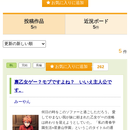
お気に入りに追加
投稿作品
近況ボード
5
5
件
件
5
件
BL
完結
長編
お気に入りに追加
262
裏乙女ゲー？モブですよね？ いいえ主人公で
す。
みーやん
何日の時をこのソファーと過ごしただろう。 愛
してやまない我が妹に頼まれた乙女ゲーの攻略
は終わりを迎えようとしていた。 「私の青春学
園生活⭐︎星蒼山学園」というこのタイトルの通