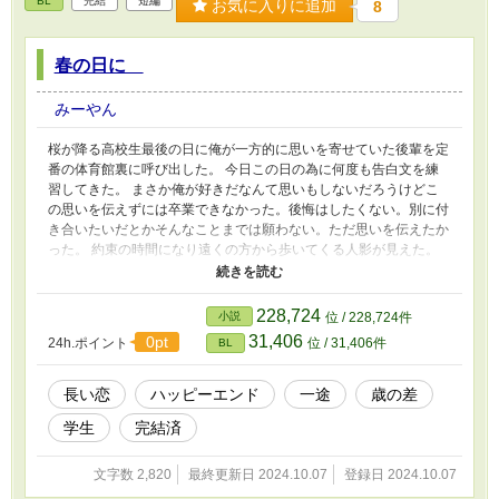
BL
完結
短編
お気に入りに追加
8
春の日に
みーやん
桜が降る高校生最後の日に俺が一方的に思いを寄せていた後輩を定
番の体育館裏に呼び出した。 今日この日の為に何度も告白文を練
習してきた。 まさか俺が好きだなんて思いもしないだろうけどこ
の思いを伝えずには卒業できなかった。後悔はしたくない。別に付
き合いたいだとかそんなことまでは願わない。ただ思いを伝えたか
った。 約束の時間になり遠くの方から歩いてくる人影が見えた。
ドキドキと今にも飛び出していきそうなほど心臓が高鳴る。 ザク
ザクと足音が聞こえてきた。 その音がピタリと止まる。 できるだ
けいつものように振る舞おう。 そう思い、深呼吸を一つしていつ
228,724
小説
位 / 228,724件
もの口調で 「ゆう！ごめんな！急に呼び出して！お前に言いたい
31,406
0pt
24h.ポイント
位 / 31,406件
BL
ことがあるんだ。聞いてくれるか？」 そういうとゆうは何も言わ
ずに頷いた。 「俺お前のこと好きになったみたいなんだ！急にこ
んなこと言ってごめん！きもいよな…」 そういうとゆうは目を見
長い恋
ハッピーエンド
一途
歳の差
開いてこちらを見つめていた。 少し間があき 沈黙を破ったのはゆ
学生
完結済
うだった。 「まじかよ。嘘だろ。俺は今まで先輩のこと…」 ゆう
の言葉を聞き終わる前にごめん!と言って俺は無意識に走ってい
た。最後まで聞くのが怖かった。 突き放される気がして。告白し
文字数 2,820
最終更新日 2024.10.07
登録日 2024.10.07
た時点で元には戻れないって知っていたけれどいざその関係が壊れ