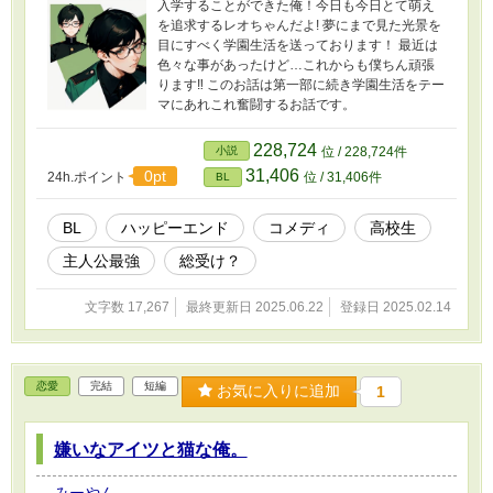
入学することができた俺！今日も今日とて萌え
を追求するレオちゃんだよ! 夢にまで見た光景を
目にすべく学園生活を送っております！ 最近は
色々な事があったけど…これからも僕ちん頑張
ります‼︎ このお話は第一部に続き学園生活をテー
マにあれこれ奮闘するお話です。
228,724
小説
位 / 228,724件
31,406
0pt
24h.ポイント
位 / 31,406件
BL
BL
ハッピーエンド
コメディ
高校生
主人公最強
総受け？
文字数 17,267
最終更新日 2025.06.22
登録日 2025.02.14
恋愛
完結
短編
お気に入りに追加
1
嫌いなアイツと猫な俺。
みーやん