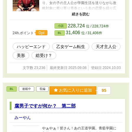
り、女の子の主人公が学園生活を送りながら攻
略対象に擦り寄り青春という名の恋愛を繰り広
げるゲームだ。ちなみに女子生徒は全校生徒約
900人のうち主人公1人というハーレム設定であ
る。 あと1ヶ月後に30歳の誕生日を迎える俺に
228,724
小説
位 / 228,724件
は厳しすぎるゲームではあるが可愛い妹の為、
31,406
0pt
24h.ポイント
位 / 31,406件
BL
精神と睡眠を削りながらやっとの思いで最後の
攻略対象を攻略し見事クリアした。 最後のエン
ドロールまで見た後に 「裏乙女ゲームを開始し
ハッピーエンド
乙女ゲーム転生
天才主人公
ますか？」 という文字が出てきたと思ったら目
美形
総受け？
の視界がだんだんと狭まってくる感覚に襲われ
た。 あ。俺３日寝てなかったんだ… そんなこ
とにふと気がついた時には視界は完全に奪われ
文字数 23,236
最終更新日 2025.09.08
登録日 2024.10.03
ていた。 次に目が覚めると目の前には見覚えの
あるゲームならではのウィンドウ。 「星蒼山学
園へようこそ！攻略対象を攻略し青春を掴み取
ろう！」 何度見たかわからないほど見たこの文
BL
連載中
長編
お気に入りに追加
95
字。そして気づく現実味のある体感。そこは３
日徹夜してクリアしたゲームの世界でした。
え？意味わかんないけどとりあえず俺はもちろ
腐男子ですが何か？ 第二部
んモブだよね? これはモブだと勘違いしている男
が実は主人公だと気付かないまま学園生活を送
みーやん
る話です。
やぁやぁ！皆さん！あの王道学園。青藍学園に