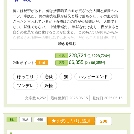
俺には秘密がある。 俺は妖怪猫又の血が混ざった人間と妖怪のハ
ーフ。半妖だ。 俺の御先祖様が猫又と駆け落ちをし、その血が混
ざったと言われているが正直俺はこの血が心底嫌いだ。 人間でも
ない。妖怪でもない。 中途半端だ。 半妖なだけあり、夜が来ると
自分の意思で猫に化けることが出来る。 この時だけが何もかもか
ら解放される唯一の楽しみでもあった。 だからこの血は嫌いでも
憎むことができない。 あの日も俺は夜な夜な猫に化けて街をフラ
フラと歩いていた。 そこでやつに出会った。 嫌いなあいつに。 ー
ーーーーーーーーーーーーーーーーーーーーーーーーーーー この
228,724
小説
位 / 228,724件
物語は嫌いなクラスメイトに猫の姿でたまたま出会ってしまい本当
66,355
0pt
24h.ポイント
位 / 66,355件
恋愛
の彼女を知り心惹かれていくお話です。
ほっこり
恋愛
猫
ハッピーエンド
ツンデレ
妖怪
文字数 4,252
最終更新日 2025.06.15
登録日 2025.06.15
BL
完結
長編
お気に入りに追加
208