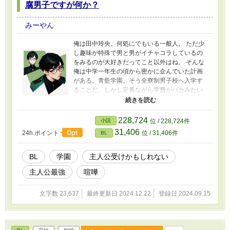
腐男子ですが何か？
みーやん
俺は田中玲央。何処にでもいる一般人。 ただ少
し趣味が特殊で男と男がイチャコラしているの
をみるのが大好きだってこと以外はね。 そんな
俺は中学一年生の頃から密かに企んでいた計画
がある。青藍学園。そう全寮制男子校へ入学す
ることだ。しかし定番ながら学費がバカみたい
高額だ。そこで特待生を狙うべく勉強に励ん
だ。 幸いにも俺にはすこぶる頭のいい姉がいた
ため、中学一年生からの成績は常にトップ。そ
228,724
小説
位 / 228,724件
のまま三年間走り切ったのだ。 そしてついに高
31,406
0pt
24h.ポイント
位 / 31,406件
BL
校入試の試験。 見事特待生と首席をもぎとった
のだ。 「さぁ！ここからが俺の人生の始まり
だ！ って。え？ 首席って…めっちゃ目立つくね
BL
学園
主人公受けかもしれない
ぇ？！ やっちまったぁ！！」 この作品はごく普
主人公最強
喧嘩
通の顔をした一般人に思えた田中玲央が実は隠
れ美少年だということを知らずに腐男子を隠し
ながら学園生活を送る物語である。
文字数 23,637
最終更新日 2024.12.22
登録日 2024.09.15