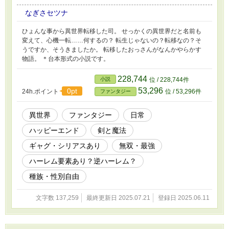
なぎさセツナ
ひょんな事から異世界転移した司。 せっかくの異世界だと名前も
変えて、心機一転……何するの？ 転生じゃないの？転移なの？そ
うですか、そうきましたか。 転移したおっさんがなんかやらかす
物語。 ＊台本形式の小説です。
228,744
小説
位 / 228,744件
53,296
0pt
24h.ポイント
位 / 53,296件
ファンタジー
異世界
ファンタジー
日常
ハッピーエンド
剣と魔法
ギャグ・シリアスあり
無双・最強
ハーレム要素あり？逆ハーレム？
種族・性別自由
文字数 137,259
最終更新日 2025.07.21
登録日 2025.06.11