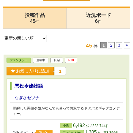
投稿作品
近況ボード
45
6
件
件
45
1
2
3
件
ファンタジー
連載中
長編
R18
お気に入りに追加
1
悪役令嬢物語
なぎさセツナ
覚醒した悪役令嬢がなんでも使って無双するドタバタギャグコメデ
ィー。
6,492
小説
位 / 228,744件
1,305
207pt
24h.ポイント
位 / 53,296件
ファンタジー