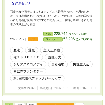
なぎさセツナ
召喚された勇者にはスキルもレベルも最弱だった。 と思われた
が、実は表示されていないだけだった。 とはいえ、人族の国を追
われた勇者は魔族に味方するのであった。 最弱と勘違いされた勇
者の成り上がり物語。
228,744
小説
位 / 228,744件
53,296
0pt
24h.ポイント
位 / 53,296件
ファンタジー
魔法
通販
主人公最強
俺ＴＳＵＥＥＥＥ
波乱万丈
シリアス＆コメディ
勇者召喚
男性主人公
異世界ファンタジー
第6回次世代ファンタジーカップ
文字数 24,325
最終更新日 2026.01.01
登録日 2026.01.01
BL
完結
短編