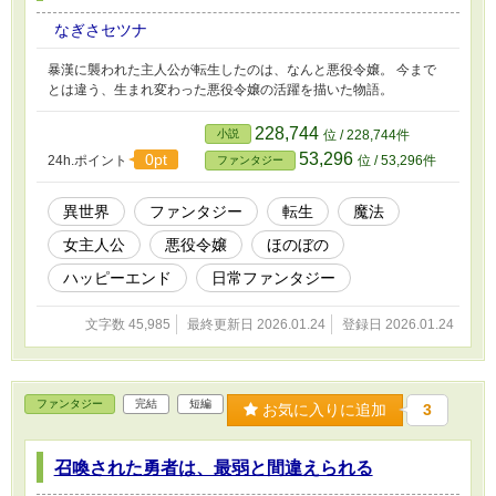
なぎさセツナ
暴漢に襲われた主人公が転生したのは、なんと悪役令嬢。 今まで
とは違う、生まれ変わった悪役令嬢の活躍を描いた物語。
228,744
小説
位 / 228,744件
53,296
0pt
24h.ポイント
位 / 53,296件
ファンタジー
異世界
ファンタジー
転生
魔法
女主人公
悪役令嬢
ほのぼの
ハッピーエンド
日常ファンタジー
文字数 45,985
最終更新日 2026.01.24
登録日 2026.01.24
ファンタジー
完結
短編
お気に入りに追加
3
召喚された勇者は、最弱と間違えられる