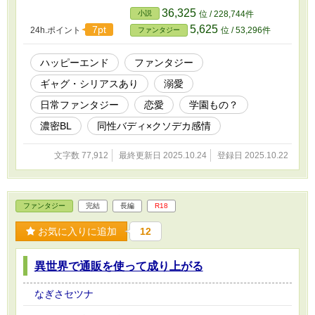
36,325
小説
位 / 228,744件
5,625
7pt
24h.ポイント
位 / 53,296件
ファンタジー
ハッピーエンド
ファンタジー
ギャグ・シリアスあり
溺愛
日常ファンタジー
恋愛
学園もの？
濃密BL
同性バディ×クソデカ感情
文字数 77,912
最終更新日 2025.10.24
登録日 2025.10.22
ファンタジー
完結
長編
R18
お気に入りに追加
12
異世界で通販を使って成り上がる
なぎさセツナ