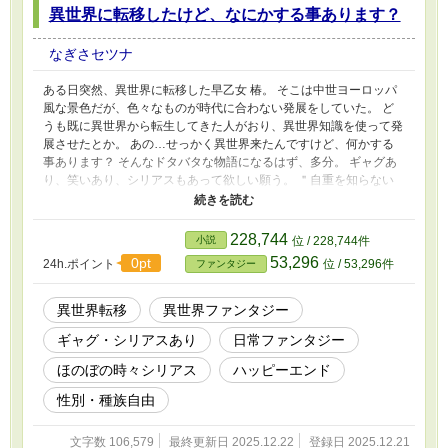
異世界に転移したけど、なにかする事あります？
なぎさセツナ
ある日突然、異世界に転移した早乙女 椿。 そこは中世ヨーロッパ
風な景色だが、色々なものが時代に合わない発展をしていた。 ど
うも既に異世界から転生してきた人がおり、異世界知識を使って発
展させたとか。 あの…せっかく異世界来たんですけど、何かする
事あります？ そんなドタバタな物語になるはず、多分。 ギャグあ
り、笑いあり、シリアスもあって欲しい願う。 ＂自重を知らない
異世界英雄たち＂ ＂異世界転生して宇宙(ソラ)へ＂ ＂異世界のんび
り生活？＂ ＂転生したら聖女だった＂ ＂薬剤師が異世界転生！＂
も絡んできます。 そちらの方もよろしくお願いします。
228,744
小説
位 / 228,744件
53,296
0pt
24h.ポイント
位 / 53,296件
ファンタジー
異世界転移
異世界ファンタジー
ギャグ・シリアスあり
日常ファンタジー
ほのぼの時々シリアス
ハッピーエンド
性別・種族自由
文字数 106,579
最終更新日 2025.12.22
登録日 2025.12.21