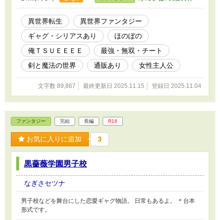
異世界転生
異世界ファンタジー
ギャグ・シリアスあり
ほのぼの
俺ＴＳＵＥＥＥＥ
最強・無双・チート
剣と魔法の世界
通販あり
女性主人公
文字数 89,867
最終更新日 2025.11.15
登録日 2025.11.04
ファンタジー
完結
長編
R18
お気に入りに追加
3
黒薔薇学園男子校
なぎさセツナ
男子校などを舞台にした恋愛ギャグ物語。 日常もあるよ。 ＊台本
形式です。