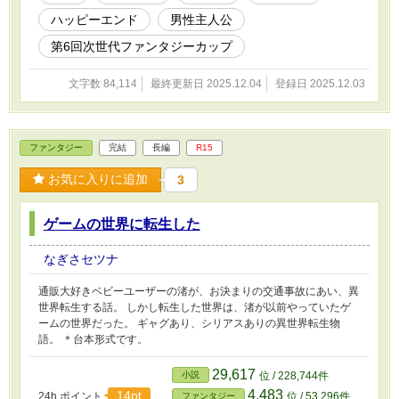
ハッピーエンド
男性主人公
第6回次世代ファンタジーカップ
文字数 84,114
最終更新日 2025.12.04
登録日 2025.12.03
ファンタジー
完結
長編
R15
お気に入りに追加
3
ゲームの世界に転生した
なぎさセツナ
通販大好きベビーユーザーの渚が、お決まりの交通事故にあい、異
世界転生する話。 しかし転生した世界は、渚が以前やっていたゲ
ームの世界だった。 ギャグあり、シリアスありの異世界転生物
語。 ＊台本形式です。
29,617
小説
位 / 228,744件
4,483
14pt
24h.ポイント
位 / 53,296件
ファンタジー