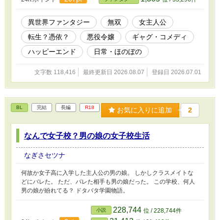
異世界ファンタジー
無双
女主人公
転生？憑依？
悪役令嬢
ギャグ・コメディ
ハッピーエンド
日常・ほのぼの
文字数 118,416
最終更新日 2026.08.07
登録日 2026.07.01
BL
完結
長編
R18
お気に入りに追加
2
なんで女子校？男の娘の女子校生活
なぎさセツナ
何故か女子高に入学した主人公の男の娘。 しかしクラスメイトな
どにバレた。 ただ、バレた相手も男の娘だった。 この学校、何人
男の娘が紛れてる？ ドタバタ学園物語。
228,744
小説
位 / 228,744件