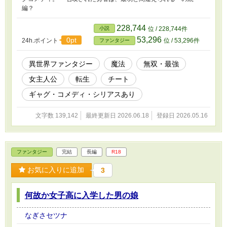
編？
228,744
小説
位 / 228,744件
53,296
0pt
24h.ポイント
位 / 53,296件
ファンタジー
異世界ファンタジー
魔法
無双・最強
女主人公
転生
チート
ギャグ・コメディ・シリアスあり
文字数 139,142
最終更新日 2026.06.18
登録日 2026.05.16
ファンタジー
完結
長編
R18
お気に入りに追加
3
何故か女子高に入学した男の娘
なぎさセツナ