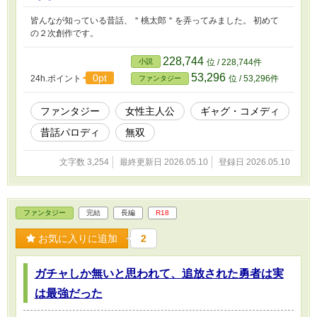
皆んなが知っている昔話、＂桃太郎＂を弄ってみました。 初めて
の２次創作です。
228,744
小説
位 / 228,744件
53,296
0pt
24h.ポイント
位 / 53,296件
ファンタジー
ファンタジー
女性主人公
ギャグ・コメディ
昔話パロディ
無双
文字数 3,254
最終更新日 2026.05.10
登録日 2026.05.10
ファンタジー
完結
長編
R18
お気に入りに追加
2
ガチャしか無いと思われて、追放された勇者は実
は最強だった