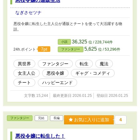
悪役令嬢の通販生活
なぎさセツナ
悪役令嬢に転生した主人公が通販とチートを使って大活躍する物
話。
36,325
小説
位 / 228,744件
5,625
7pt
24h.ポイント
位 / 53,296件
ファンタジー
異世界
ファンタジー
転生
魔法
女主人公
悪役令嬢
ギャグ・コメディ
チート
ハッピーエンド
文字数 15,244
最終更新日 2026.01.25
登録日 2026.01.25
ファンタジー
完結
長編
お気に入りに追加
4
悪役令嬢に転生した！