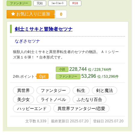
ファンタジー
完結
ｼｮｰﾄｼｮｰﾄ
R18
お気に入りに追加
0
剣士ミサキと冒険者セツナ
なぎさセツナ
狼獣人の剣士ミサキと異世界転生者のセツナの物語。 ＡＩシリー
ズ第１６弾！ ＊台本形式です。
228,744
小説
位 / 228,744件
53,296
0pt
24h.ポイント
位 / 53,296件
ファンタジー
異世界
ファンタジー
転生
剣と魔法
美少女
ライトノベル
ふたなり百合
ハッピーエンド
異世界ファンタジー/恋愛
文字数 8,339
最終更新日 2025.07.20
登録日 2025.07.20