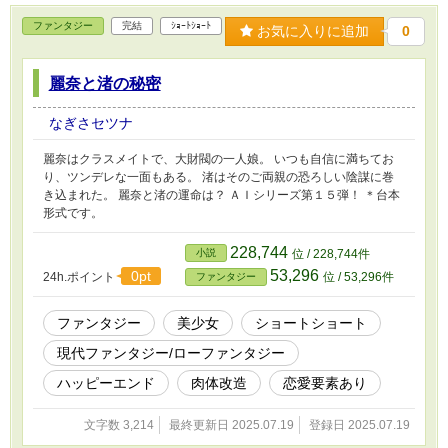
ファンタジー
完結
ｼｮｰﾄｼｮｰﾄ
お気に入りに追加
0
麗奈と渚の秘密
なぎさセツナ
麗奈はクラスメイトで、大財閥の一人娘。 いつも自信に満ちてお
り、ツンデレな一面もある。 渚はそのご両親の恐ろしい陰謀に巻
き込まれた。 麗奈と渚の運命は？ ＡＩシリーズ第１５弾！ ＊台本
形式です。
228,744
小説
位 / 228,744件
53,296
0pt
24h.ポイント
位 / 53,296件
ファンタジー
ファンタジー
美少女
ショートショート
現代ファンタジー/ローファンタジー
ハッピーエンド
肉体改造
恋愛要素あり
文字数 3,214
最終更新日 2025.07.19
登録日 2025.07.19