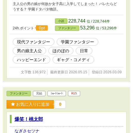
主人公の男の娘が何故か女子高に入学してしまった！ バレたらど
うする？ 学園ドタバタ物語。
228,744
小説
位 / 228,744件
53,296
0pt
24h.ポイント
位 / 53,296件
ファンタジー
現代ファンタジー
学園ファンタジー
男の娘主人公
ほのぼの
日常
ハッピーエンド
ギャグ・コメディ
文字数 136,972
最終更新日 2026.05.15
登録日 2026.03.09
ファンタジー
完結
ｼｮｰﾄｼｮｰﾄ
R15
お気に入りに追加
0
爆笑！桃太郎
なぎさセツナ