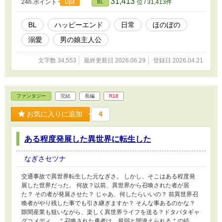
31,413
0pt
24h.ポイント
位 / 31,413件
BL
BL
ハッピーエンド
日常
ほのぼの
溺愛
男の娘主人公
文字数 34,553
最終更新日 2026.06.29
登録日 2026.04.21
ファンタジー
完結
長編
R18
お気に入りに追加
4
ある程度発展した異世界に転生した
なぎさセツナ
交通事故で異世界転生した元なぎさ。 しかし、そこはある程度発
展した世界だった。 何故？以前、異世界から召喚された者が居
た？ その者が発展させた？ じゃあ、何したらいいの？ 前異世界召
喚者がやり残した事でも引き継ぎますか？ そんな事あるのかな？
隙間産業も狙いながら、楽しく異世界ライフを送る？ドタバタギャ
グコメディ。 ＂召喚された勇者は、最弱と間違えられる＂の続