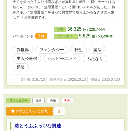
全てを失った主人公神流なぎさが異世界に転生。 転生チートはも
ちろん、その中に＂無限通販＂という面白いスキルがあった。 特
殊スキル＂無限通販＂を使って異世界で成り上がるなぎさの人生
は？ ＊台本形式です。
36,325
小説
位 / 228,744件
5,625
7pt
24h.ポイント
位 / 53,296件
ファンタジー
異世界
ファンタジー
転生
魔法
主人公最強
ハッピーエンド
ふたなり
通販
文字数 316,713
最終更新日 2025.10.13
登録日 2025.07.30
ファンタジー
完結
長編
R18
お気に入りに追加
3
渚とうふふっ♡な男達