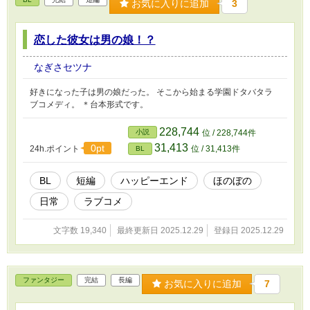
お気に入りに追加
3
恋した彼女は男の娘！？
なぎさセツナ
好きになった子は男の娘だった。 そこから始まる学園ドタバタラ
ブコメディ。 ＊台本形式です。
228,744
小説
位 / 228,744件
31,413
0pt
24h.ポイント
位 / 31,413件
BL
BL
短編
ハッピーエンド
ほのぼの
日常
ラブコメ
文字数 19,340
最終更新日 2025.12.29
登録日 2025.12.29
ファンタジー
完結
長編
お気に入りに追加
7