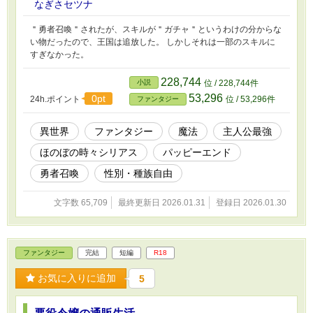
なぎさセツナ
＂勇者召喚＂されたが、スキルが＂ガチャ＂というわけの分からな
い物だったので、王国は追放した。 しかしそれは一部のスキルに
すぎなかった。
228,744
小説
位 / 228,744件
53,296
0pt
24h.ポイント
位 / 53,296件
ファンタジー
異世界
ファンタジー
魔法
主人公最強
ほのぼの時々シリアス
パッピーエンド
勇者召喚
性別・種族自由
文字数 65,709
最終更新日 2026.01.31
登録日 2026.01.30
ファンタジー
完結
短編
R18
お気に入りに追加
5