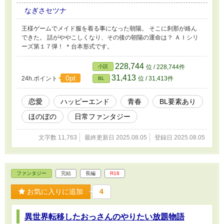
なぎさセツナ
王様ゲームでメイド服を着る事になった朝陽。 そこに刹那が絡ん
できた。 話がややこしくなり、その後の朝陽の運命は？ ＡＩシリ
ーズ第１７弾！ ＊台本形式です。
228,744
小説
位 / 228,744件
31,413
0pt
24h.ポイント
位 / 31,413件
BL
恋愛
ハッピーエンド
青春
BL要素あり
ほのぼの
日常ファンタジー
文字数 11,763
最終更新日 2025.08.05
登録日 2025.08.05
ファンタジー
完結
長編
R18
お気に入りに追加
4
異世界転移したおっさんのやりたい放題物語