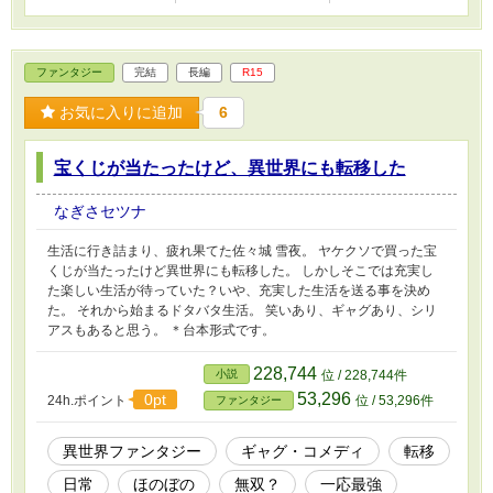
ファンタジー
完結
長編
R15
お気に入りに追加
6
宝くじが当たったけど、異世界にも転移した
なぎさセツナ
生活に行き詰まり、疲れ果てた佐々城 雪夜。 ヤケクソで買った宝
くじが当たったけど異世界にも転移した。 しかしそこでは充実し
た楽しい生活が待っていた？いや、充実した生活を送る事を決め
た。 それから始まるドタバタ生活。 笑いあり、ギャグあり、シリ
アスもあると思う。 ＊台本形式です。
228,744
小説
位 / 228,744件
53,296
0pt
24h.ポイント
位 / 53,296件
ファンタジー
異世界ファンタジー
ギャグ・コメディ
転移
日常
ほのぼの
無双？
一応最強