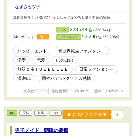
なぎさセツナ
異世界転生した渚(男)とうふふっ♡な関係を築く男達の物語。
228,744
小説
位 / 228,744件
53,296
0pt
24h.ポイント
位 / 53,296件
ファンタジー
ハッピーエンド
異世界転生ファンタジー
溺愛
恋愛
ほのぼの
無双＆俺ＴＵＥＥＥＥＥＥ
日常ファンタジー
濃密BL
同性バディ×クソデカ感情
文字数 93,980
最終更新日 2025.09.29
登録日 2025.09.18
BL
完結
短編
R15
お気に入りに追加
2
男子メイド、朝陽の憂鬱