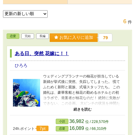
6
件
恋愛
完結
長編
お気に入りに追加
79
ある日、突然 花嫁に！！
ひろろ
ウェディングプランナーの柚花が担当している
新婦が挙式後に突然、失踪してしまった。 慌て
ふためく新郎と親族、式場スタッフたち。 この
婚礼は、豪華客船と柚花の勤めるホテルとの初
コラボで、発案者が柚花なのだ！ 絶対に失敗が
できない、この企画。 大ピンチの状況を仲間た
ちと、どうにか乗り越えようと奮闘する物語な
のである。 尚、この物語は、フィクションであ
り、登場人物名、会社名、法人名、地名等は、
36,982
小説
位 / 228,570件
全て架空のものでございます。 御了承下さいま
16,089
7pt
24h.ポイント
位 / 66,310件
恋愛
せ。 ※ ページタイトル欄に★がある所は挿絵を