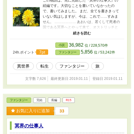
この物語は、先に完結した『冥界の仕事人』の
続編です。大切なことを書いていなかったの
で、書いてみました。 まだ、全てを書ききって
いない気はしますが、今は、これで……すみま
せん。 ……………… あおいは、若くして死者の
国である冥界へとやって来て、オストリッチと
いう鳥と出会い、様々な経験を重ね、互いに成
長してきたのだ。 そして、現在、それぞれが独
立をして仕事をしているが、思いもよらない事
36,982
小説
位 / 228,570件
が起こったのである。 軽くあらすじを混ぜて書
5,856
7pt
24h.ポイント
位 / 53,242件
ファンタジー
いています。 よろしければ、読んで下さると嬉
しく思います。 どうぞよろしくお願いいたしま
す。 ひろろ
異世界
転生
ファンタジー
旅
文字数 7,626
最終更新日 2019.01.11
登録日 2019.01.11
ファンタジー
完結
長編
R15
お気に入りに追加
33
冥界の仕事人