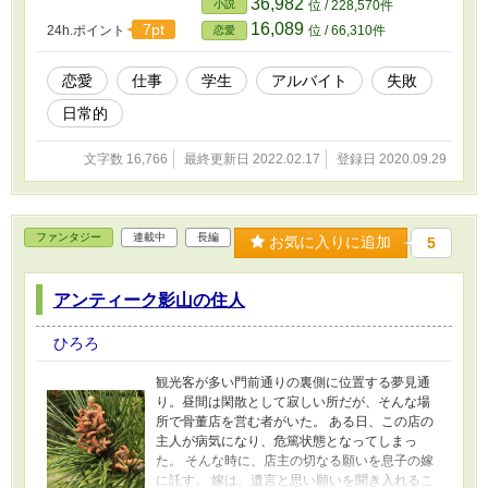
36,982
小説
位 / 228,570件
16,089
7pt
24h.ポイント
位 / 66,310件
恋愛
恋愛
仕事
学生
アルバイト
失敗
日常的
文字数 16,766
最終更新日 2022.02.17
登録日 2020.09.29
ファンタジー
連載中
長編
お気に入りに追加
5
アンティーク影山の住人
ひろろ
観光客が多い門前通りの裏側に位置する夢見通
り。昼間は閑散として寂しい所だが、そんな場
所で骨董店を営む者がいた。 ある日、この店の
主人が病気になり、危篤状態となってしまっ
た。 そんな時に、店主の切なる願いを息子の嫁
に託す。 嫁は、遺言と思い願いを聞き入れるこ