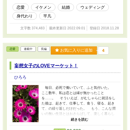
いれてあります。
恋愛
イケメン
結婚
ウェディング
身代わり
平凡
文字数 374,483
最終更新日 2022.09.01
登録日 2018.11.28
恋愛
連載中
長編
お気に入りに追加
4
妄想女子のLOVEマーケット！
ひろろ
毎日、必死で働いていて、ふと気付いた。
ここ数年、私は恋とは縁が無かったこと
を……。 そういえば、がむしゃらに就活をし
た後は、起きて、仕事して、食う、寝る、起き
て、の繰り返しだけだった。 もう、こんな潤
いの無い生活とはおさらばして、楽しく暮らし
たーい！ ……と思う私は、桂木と申します。 こ
んな私を、どうか見守ってやって下さい。