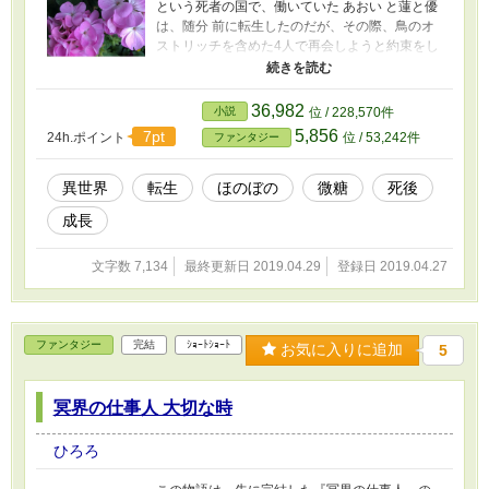
という死者の国で、働いていた あおい と蓮と優
は、随分 前に転生したのだが、その際、鳥のオ
ストリッチを含めた4人で再会しようと約束をし
た。 鳥が人へと転生することは、難しいだろう
と思っていたオストリッチだったのだが、つい
に願いが叶う時がやってきたのだ。 果たして彼
36,982
小説
位 / 228,570件
は、無事に転生完了することができるのか？
5,856
7pt
24h.ポイント
位 / 53,242件
ファンタジー
異世界
転生
ほのぼの
微糖
死後
成長
文字数 7,134
最終更新日 2019.04.29
登録日 2019.04.27
ファンタジー
完結
ｼｮｰﾄｼｮｰﾄ
お気に入りに追加
5
冥界の仕事人 大切な時
ひろろ