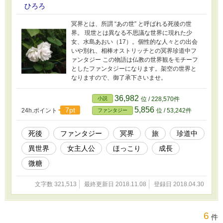
ひろろ
冥界とは、所謂 “あの世” と呼ばれる死後の世
界。 現世とは異なる不思議な世界に現れた少
女、水島あおい（17）。個性的な人々との出会
いや別れ、相棒オストリッチとの冥界珍道中フ
ァンタジー この物語は仏教の世界観をモチーフ
としたファンタジーになります。架空の世界と
なりますので、御了承下さいませ。
36,982
小説
位 / 228,570件
5,856
7pt
24h.ポイント
位 / 53,242件
ファンタジー
死後
ファンタジー
冥界
旅
珍道中
異世界
女主人公
ほっこり
成長
微糖
文字数 321,513
最終更新日 2018.11.08
登録日 2018.04.30
6
件