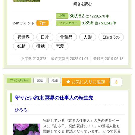
とにした、だが、この事で秘密を知ることにな
ったのだ……。 この物語は、全てにおいてフィ
クションです。何卒、御了承下さい。
36,982
小説
位 / 228,570件
5,856
7pt
24h.ポイント
位 / 53,242件
ファンタジー
異世界
日常
骨董品
人形
ほのぼの
妖精
微糖
恋愛
文字数 213,373
最終更新日 2022.01.07
登録日 2019.06.13
ファンタジー
完結
短編
お気に入りに追加
3
守りたい約束 冥界の仕事人の転生先
ひろろ
完結している『冥界の仕事人』のその後をベー
スに『ある日、突然 花嫁に！！』の登場人物も
関係してくる 物語となっています。 かつて冥界