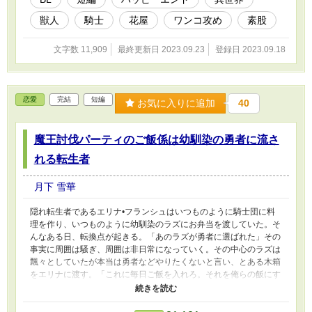
獣人
騎士
花屋
ワンコ攻め
素股
文字数 11,909
最終更新日 2023.09.23
登録日 2023.09.18
恋愛
完結
短編
お気に入りに追加
40
魔王討伐パーティのご飯係は幼馴染の勇者に流さ
れる転生者
月下 雪華
隠れ転生者であるエリナ•フランシュはいつものように騎士団に料
理を作り、いつものように幼馴染のラズにお弁当を渡していた。そ
んなある日、転換点が起きる。「あのラズが勇者に選ばれた」その
事実に周囲は騒ぎ、周囲は非日常になっていく。その中心のラズは
飄々としていたが本当は勇者などやりたくないと言い、とある木箱
をエリナに渡す。「これに毎日ご飯を入れろ。それを俺らの飯にす
るから」 スキンファクシ騎士団、料理長の流されやすい娘エリ
ナ・フランシュと、辺境の新人騎士だったのが勇者になった隠し事