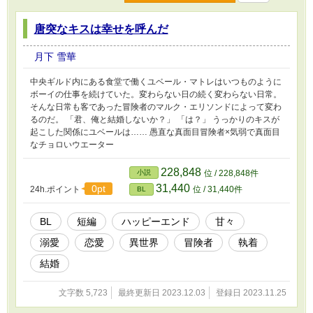
唐突なキスは幸せを呼んだ
月下 雪華
中央ギルド内にある食堂で働くユベール・マトレはいつものように
ボーイの仕事を続けていた。変わらない日の続く変わらない日常。
そんな日常も客であった冒険者のマルク・エリソンドによって変わ
るのだ。 「君、俺と結婚しないか？」 「は？」 うっかりのキスが
起こした関係にユベールは…… 愚直な真面目冒険者×気弱で真面目
なチョロいウエーター
228,848
小説
位 / 228,848件
31,440
0pt
24h.ポイント
位 / 31,440件
BL
BL
短編
ハッピーエンド
甘々
溺愛
恋愛
異世界
冒険者
執着
結婚
文字数 5,723
最終更新日 2023.12.03
登録日 2023.11.25