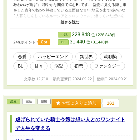
救われた僕は*』 穏やかな関係で進むBLです。 堅物に見える隠し事
をした青年×攻めを尊敬している真面目な青年 地元を出て穏やかな
2人暮らしをしているルーシアとクロンウェル。燻っていた想いを
拾い上げ願いを叶えられる世界に連れてきてくれたクロンウェルを
ルーシアは尊敬し、感謝し続けてきた。だが、そんなクロンウェル
に対してルーシアには長年疑問があった。クロンウェルの仕事はな
228,848
小説
位 / 228,848件
んなのか。何かはしているけれどそれがなにかは掴めていなかっ
31,440
0pt
24h.ポイント
位 / 31,440件
BL
た。気にはなるけど聞いてもいいものなのか。それとも聞いてはい
けないようなヤバいお仕事なのか。クロンウェルには聞くに聞けず
2人での生活を続けていく中、ふとした瞬間、望んでいなかったタ
恋愛
ハッピーエンド
異世界
幼馴染
イミングでその秘密を暴いてしまい…… 『酒にめちゃくちゃ弱い
BL
甘々
溺愛
初恋
ファンタジー
らしい俺はいつも記憶がない』 いつものようにベルンハルト・
ブラウンに尽くすエルンスト。だが、彼が見てしまったのはベルン
ハルトが女の子の頭を撫でている瞬間で…… 恋人に尽くされつ
文字数 12,710
最終更新日 2024.09.22
登録日 2024.09.21
つも振り回されている男×自分は愛されてないのだと嘆く男
恋愛
完結
短編
お気に入りに追加
161
虐げられていた騎士令嬢は想い人とのワンナイト
で人生を変える