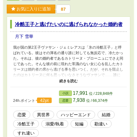
お気に入りに追加
87
冷酷王子と逃げたいのに逃げられなかった婚約者
月下 雪華
我が国の第2王子ヴァサン・ジェミレアスは「氷の冷酷王子」と呼
ばれている。彼はその渾名の通り誰に対しても無反応で、冷たかっ
た。それは、彼の婚約者であるカトリーヌ・ブローニュにでさえ同
じであった。そんな彼の前に現れた常識のない女に心を乱したカト
リーヌは婚約者の席から逃げる事を思いつく。だが、それを阻止し
たのはカトリーヌに何も思っていなさそうなヴァサンで…… 誰に
対しても冷たい反応を取る王子とそんな彼がずっと好きになれない
令嬢の話
17,991
小説
位 / 228,848件
7,938
42pt
24h.ポイント
位 / 66,374件
恋愛
恋愛
異世界
ハッピーエンド
結婚
冷酷王子
溺愛/執着
短編
勘違い
すれ違い