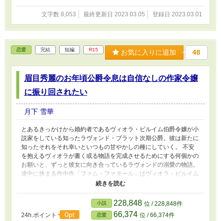
文字数 8,053
最終更新日 2023.03.05
登録日 2023.03.01
恋愛
完結
短編
R15
お気に入りに追加
48
眉目秀麗のお年頃公爵令息は自信なしの作家令嬢
に振り回されたい
月下 雪華
とあるきっかけから婚約者であるヴィオラ・ビルイム伯爵令嬢が小
説家をしている知ったラヴォンド・ブラット次期公爵。彼は新たに
知ったそれをそれ幸いといつもの甘やかしの種にしていく。 不安
を抱えるヴィオラが書く或る物語を完成させるためにする何個かの
お願いと、ずっと彼女に向き合っているラヴォンドの溺愛の物語。
途中に挟まる作中作「ファム・ファタール」はヴィオラ・ビルイム
が執筆している作品です。 婚約者を甘やかしたい色々と拗らせ気
味な公爵令息×自分に自信が無い作家令嬢
228,848
小説
位 / 228,848件
66,374
0pt
24h.ポイント
位 / 66,374件
恋愛