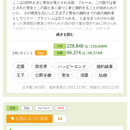
ここは100年おきに聖女が落とされる国、フルール。この国では落
とされた聖女とこの国と深く縁づく者と婚約することが決められて
いた。 その慣習を元にした王太子と聖女の婚約までの仮の婚約者
としてリリー・ブランシュは立てられる。 とあるきっかけから始
まった表情筋の硬直と付けられた顔の切り傷を隠すために付けられ
た仮面から言われるようになったリリーのあだ名は「仮面令嬢」。
聖女のことも、自分の正妃らしくない見た目も、何もかも色々と問
題がある。これ以上完璧な彼の隣に居続けてはいけない。 聖女が
現れた100年目の今年、リリーは相手側から離縁申し付けられるの
228,848
小説
位 / 228,848件
が嫌で離縁をこちらから突きつけた。なのに、婚約者であるルア
66,374
0pt
24h.ポイント
位 / 66,374件
恋愛
ン・フルールの反応がどこか変で…… 慣習を殴り捨て愛するもの
との結婚を求めた溺愛の第1王子×初恋を吹っ切ろうとしたのに何故
か結婚が約束されていた無表情の公爵令嬢
恋愛
異世界
ハッピーエンド
婚約破棄
王子
公爵令嬢
聖女
溺愛
結婚
文字数 14,550
最終更新日 2022.12.09
登録日 2022.12.03
恋愛
完結
ｼｮｰﾄｼｮｰﾄ
R18
お気に入りに追加
43