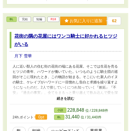
BL
完結
短編
R18
お気に入りに追加
62
花街の隅の花屋にはワンコ騎士に好かれるヒツジ
がいる
月下 雪華
人に近い獣人の住む街の花街の端にある花屋。そこでは生花を売る
ヒツジの青年、ハワードが働いていた。いつものように騎士団の巡
回がそこに現れたとき、この物語が始まる。そこにいた新人のイヌ
の騎士、ケレイブがハワードに一目惚れし告白と求婚を繰り返すよ
うになったのだ。2人で接していくにつれ知っていく『嫉妬』『不
安』『過去の事実』。全てをまるっと乗り越えて飲み込んで愛を深
める。これは真っ直ぐ素直な新人ワンコ騎士と心の傷をもっている
優しく真面目なヒツジの花売りの話。 注意 ここの話で指す獣人は
耳やしっぽが着いている程度の軽いものを想定しております。 ケ
228,848
小説
位 / 228,848件
レイブもハワードも互い以外の人物と恋愛関係、肉体関係を築くこ
31,440
0pt
24h.ポイント
位 / 31,440件
BL
とはありません。
BL
短編
ハッピーエンド
異世界