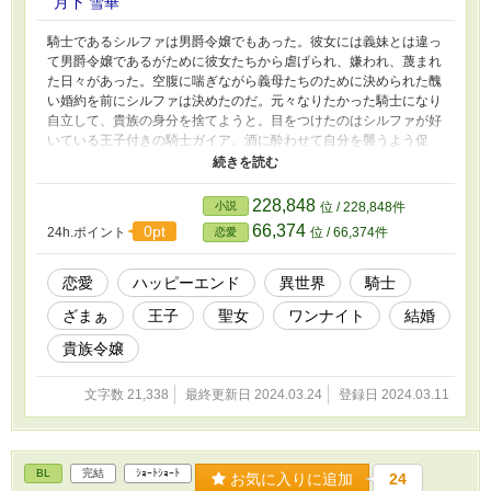
月下 雪華
騎士であるシルファは男爵令嬢でもあった。彼女には義妹とは違っ
て男爵令嬢であるがために彼女たちから虐げられ、嫌われ、蔑まれ
た日々があった。空腹に喘ぎながら義母たちのために決められた醜
い婚約を前にシルファは決めたのだ。元々なりたかった騎士になり
自立して、貴族の身分を捨てようと。目をつけたのはシルファが好
いている王子付きの騎士ガイア。酒に酔わせて自分を襲うよう促
し、貴族令嬢には大事な処女を捨てよう。その一晩で全てを終わら
せるんだ。そう計画しているシルファは知らない。シルファを取り
巻く国の思惑を。シルファの友人とその婚約者の物語を。シルファ
228,848
小説
位 / 228,848件
の恋の行先を。
66,374
0pt
24h.ポイント
位 / 66,374件
恋愛
恋愛
ハッピーエンド
異世界
騎士
ざまぁ
王子
聖女
ワンナイト
結婚
貴族令嬢
文字数 21,338
最終更新日 2024.03.24
登録日 2024.03.11
BL
完結
ｼｮｰﾄｼｮｰﾄ
お気に入りに追加
24