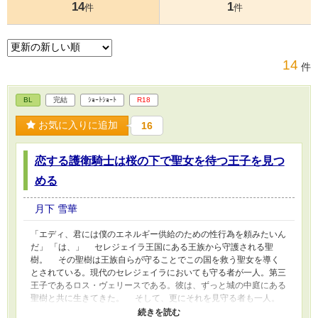
14
1
件
件
14
件
BL
完結
ｼｮｰﾄｼｮｰﾄ
R18
お気に入りに追加
16
恋する護衛騎士は桜の下で聖女を待つ王子を見つ
める
月下 雪華
「エディ、君には僕のエネルギー供給のための性行為を頼みたいん
だ」 「は、」 セレジェイラ王国にある王族から守護される聖
樹。 その聖樹は王族自らが守ることでこの国を救う聖女を導く
とされている。現代のセレジェイラにおいても守る者が一人。第三
王子であるロス・ヴェリースである。彼は、ずっと城の中庭にある
聖樹と共に生きてきた。 そして、更にそれを見守る者も一人。
彼の護衛騎士、エドワード・メリアムである。彼はロスに忠誠を近