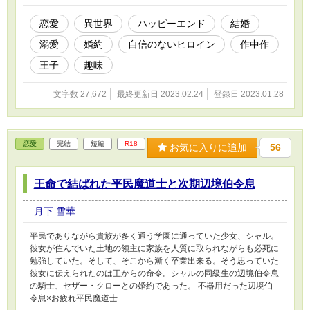
恋愛
異世界
ハッピーエンド
結婚
溺愛
婚約
自信のないヒロイン
作中作
王子
趣味
文字数 27,672
最終更新日 2023.02.24
登録日 2023.01.28
恋愛
完結
短編
R18
お気に入りに追加
56
王命で結ばれた平民魔道士と次期辺境伯令息
月下 雪華
平民でありながら貴族が多く通う学園に通っていた少女、シャル。
彼女が住んでいた土地の領主に家族を人質に取られながらも必死に
勉強していた。そして、そこから漸く卒業出来る。そう思っていた
彼女に伝えられたのは王からの命令。シャルの同級生の辺境伯令息
の騎士、セザー・クローとの婚約であった。 不器用だった辺境伯
令息×お疲れ平民魔道士