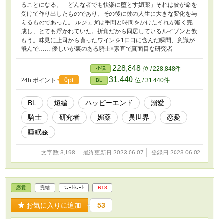
ることになる。「どんな者でも快楽に堕とす媚薬」それは彼が命を
受けて作り出したものであり、その後に彼の人生に大きな変化を与
えるものであった。 ルジェダは手間と時間をかけたそれが漸く完
成し、とても浮かれていた。折角だから同居しているルイゾンと飲
もう。味見に上司から貰ったワインを1口口に含んだ瞬間、意識が
飛んで…… 優しいが裏のある騎士×素直で真面目な研究者
228,848
小説
位 / 228,848件
31,440
0pt
24h.ポイント
位 / 31,440件
BL
BL
短編
ハッピーエンド
溺愛
騎士
研究者
媚薬
異世界
恋愛
睡眠姦
文字数 3,198
最終更新日 2023.06.07
登録日 2023.06.02
恋愛
完結
ｼｮｰﾄｼｮｰﾄ
R18
お気に入りに追加
53