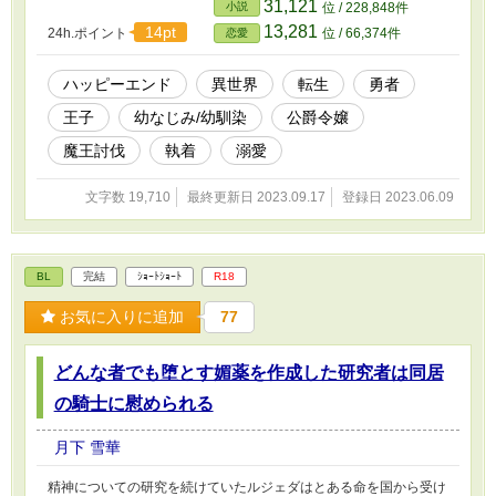
がある勇者ラズと、そのラズに着いて行った勇者パーティの話 変
31,121
小説
位 / 228,848件
更事項 9/4 r18表記を取り消しました。 9/17 内容が分かりやすくな
13,281
14pt
24h.ポイント
位 / 66,374件
恋愛
るよう題名の変更、細かな設定変更に伴う内容紹介の変更をいたし
ました（旧題名:幼なじみ勇者のご飯係）
ハッピーエンド
異世界
転生
勇者
王子
幼なじみ/幼馴染
公爵令嬢
魔王討伐
執着
溺愛
文字数 19,710
最終更新日 2023.09.17
登録日 2023.06.09
BL
完結
ｼｮｰﾄｼｮｰﾄ
R18
お気に入りに追加
77
どんな者でも堕とす媚薬を作成した研究者は同居
の騎士に慰められる
月下 雪華
精神についての研究を続けていたルジェダはとある命を国から受け