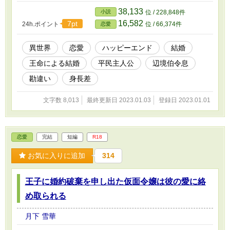
38,133
小説
位 / 228,848件
16,582
7pt
24h.ポイント
位 / 66,374件
恋愛
異世界
恋愛
ハッピーエンド
結婚
王命による結婚
平民主人公
辺境伯令息
勘違い
身長差
文字数 8,013
最終更新日 2023.01.03
登録日 2023.01.01
恋愛
完結
短編
R18
お気に入りに追加
314
王子に婚約破棄を申し出た仮面令嬢は彼の愛に絡
め取られる
月下 雪華