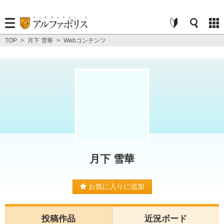
TOP
>
月下 雪華
>
Webコンテンツ
月下 雪華
お気に入りに追加
投稿作品
近況ボード