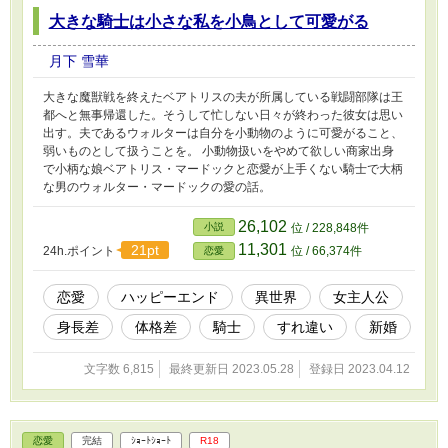
大きな騎士は小さな私を小鳥として可愛がる
月下 雪華
大きな魔獣戦を終えたベアトリスの夫が所属している戦闘部隊は王
都へと無事帰還した。そうして忙しない日々が終わった彼女は思い
出す。夫であるウォルターは自分を小動物のように可愛がること、
弱いものとして扱うことを。 小動物扱いをやめて欲しい商家出身
で小柄な娘ベアトリス・マードックと恋愛が上手くない騎士で大柄
な男のウォルター・マードックの愛の話。
26,102
小説
位 / 228,848件
11,301
21pt
24h.ポイント
位 / 66,374件
恋愛
恋愛
ハッピーエンド
異世界
女主人公
身長差
体格差
騎士
すれ違い
新婚
文字数 6,815
最終更新日 2023.05.28
登録日 2023.04.12
恋愛
完結
ｼｮｰﾄｼｮｰﾄ
R18