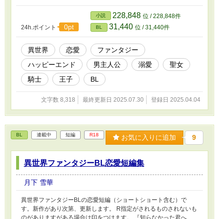
い、愛も抱いていた。2人は穏やかながらも誠実に日常を過ごして
いた。 だが、とある日、彼らの日常は一転する。 盟約通りに
228,848
小説
位 / 228,848件
聖女が降臨したのである。聖女のお告げはロス王子を突き動かす。
31,440
0pt
24h.ポイント
位 / 31,440件
BL
取り残されていくエドワード。忙しなく動くロス王子達は早々に討
伐を行うのだという。そして、その時ロスからエドワードに告げら
れたのは――
異世界
恋愛
ファンタジー
ハッピーエンド
男主人公
溺愛
聖女
騎士
王子
BL
文字数 8,318
最終更新日 2025.07.30
登録日 2025.04.04
BL
連載中
短編
R18
お気に入りに追加
9
異世界ファンタジーBL恋愛短編集
月下 雪華
異世界ファンタジーBLの恋愛短編（ショートショート含む）で
す。新作があり次第、更新します。 R指定がされるものされないも
のがありますがある場合は印をつけます。 『知らなかった君へ、