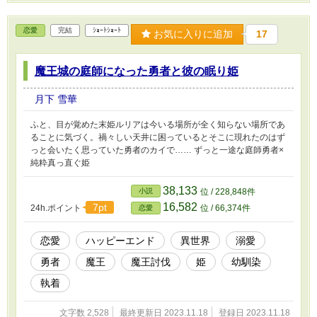
恋愛
完結
ｼｮｰﾄｼｮｰﾄ
お気に入りに追加
17
魔王城の庭師になった勇者と彼の眠り姫
月下 雪華
ふと、目が覚めた末姫ルリアは今いる場所が全く知らない場所であ
ることに気づく。禍々しい天井に困っているとそこに現れたのはず
っと会いたく思っていた勇者のカイで…… ずっと一途な庭師勇者×
純粋真っ直ぐ姫
38,133
小説
位 / 228,848件
16,582
7pt
24h.ポイント
位 / 66,374件
恋愛
恋愛
ハッピーエンド
異世界
溺愛
勇者
魔王
魔王討伐
姫
幼馴染
執着
文字数 2,528
最終更新日 2023.11.18
登録日 2023.11.18