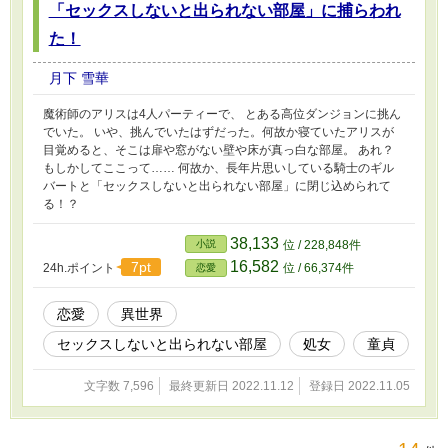
「セックスしないと出られない部屋」に捕らわれ
た！
月下 雪華
魔術師のアリスは4人パーティーで、 とある高位ダンジョンに挑ん
でいた。 いや、挑んでいたはずだった。何故か寝ていたアリスが
目覚めると、そこは扉や窓がない壁や床が真っ白な部屋。 あれ？
もしかしてここって…… 何故か、長年片思いしている騎士のギル
バートと「セックスしないと出られない部屋」に閉じ込められて
る！？
38,133
小説
位 / 228,848件
16,582
7pt
24h.ポイント
位 / 66,374件
恋愛
恋愛
異世界
セックスしないと出られない部屋
処女
童貞
文字数 7,596
最終更新日 2022.11.12
登録日 2022.11.05