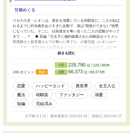
甘糖めぐる
リセナの夫・レオンは、彼女を溺愛している幼馴染だ。二人が結ば
れるまでに紆余曲折ありすぎた反動で、彼は“我慢ができない”状態
になっていた。そこに、以前彼女を奪い合った二人の恋敵がやって
きて……？ ◆ 長編『王太子に婚約破棄された幼馴染をイケメン
暗黒騎士と超美麗エルフが奪いに来てた』の後日談（レオンルー
ト）です。 本作のみでも読めるようにしたつもりなので、はじめ
ましての方もご覧いただけますと幸いです！ ※小説家になろうに
も重複投稿
228,790
小説
位 / 228,790件
66,373
0pt
24h.ポイント
位 / 66,373件
恋愛
恋愛
ハッピーエンド
異世界
女主人公
魔法
幼馴染
ファンタジー
溺愛
短編
完結済み
文字数 8,174
最終更新日 2024.04.28
登録日 2024.04.27