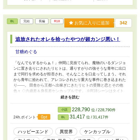
BL
完結
長編
R18
お気に入りに追加
342
追放されたオレを拾ったやつが超カンジ悪い！
甘糖めぐる
「なんでもするからぁ！」仲間に見捨てられ、魔物のいるダンジョ
ンに置き去りにされたリヒトは、通りすがりの強そうな青年に出口
まで同行を求めるが拒否され、そんなことを口走ってしまう。それ
から青年に拾われて、アレコレされたり重大な事件に巻き込まれた
り――。 田舎から王都へ出稼ぎにきたリヒトの受難と恋とその他
色々 ◇六歳差＆身長差ケンカップルです。 ※R18シーンはタイト
ルに表記します。 ※戦闘による流血表現あり（描写は軽めですが
苦手な方はご注意ください）
228,790
小説
位 / 228,790件
31,417
0pt
24h.ポイント
位 / 31,417件
BL
ハッピーエンド
異世界
ケンカップル