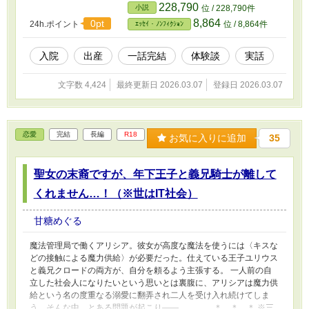
228,790
小説
位 / 228,790件
8,864
0pt
24h.ポイント
位 / 8,864件
ｴｯｾｲ・ﾉﾝﾌｨｸｼｮﾝ
入院
出産
一話完結
体験談
実話
文字数 4,424
最終更新日 2026.03.07
登録日 2026.03.07
恋愛
完結
長編
R18
お気に入りに追加
35
聖女の末裔ですが、年下王子と義兄騎士が離して
くれません…！（※世はIT社会）
甘糖めぐる
魔法管理局で働くアリシア。彼女が高度な魔法を使うには〈キスな
どの接触による魔力供給〉が必要だった。仕えている王子ユリウス
と義兄クロードの両方が、自分を頼るよう主張する。 一人前の自
立した社会人になりたいという思いとは裏腹に、アリシアは魔力供
給という名の度重なる溺愛に翻弄され二人を受け入れ続けてしま
う。そんな中、とある問題が起こり――。 ＊ ＊ ＊ ※三