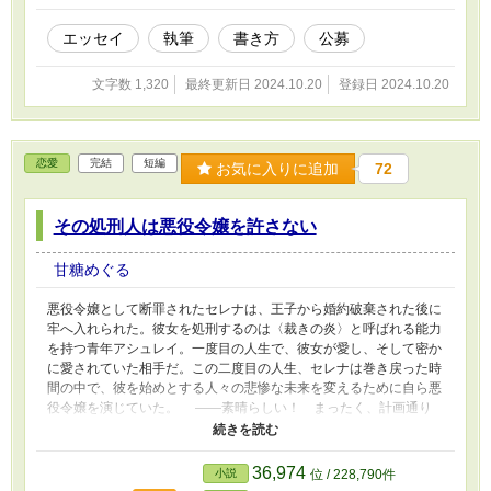
エッセイ
執筆
書き方
公募
文字数 1,320
最終更新日 2024.10.20
登録日 2024.10.20
恋愛
完結
短編
お気に入りに追加
72
その処刑人は悪役令嬢を許さない
甘糖めぐる
悪役令嬢として断罪されたセレナは、王子から婚約破棄された後に
牢へ入れられた。彼女を処刑するのは〈裁きの炎〉と呼ばれる能力
を持つ青年アシュレイ。一度目の人生で、彼女が愛し、そして密か
に愛されていた相手だ。この二度目の人生、セレナは巻き戻った時
間の中で、彼を始めとする人々の悲惨な未来を変えるために自ら悪
役令嬢を演じていた。 ――素晴らしい！ まったく、計画通り
だわ。 ◇◇◇ ※軽い描写ですが人死にが出たりシリアス部分も
あります→ハッピーエンドになります。 ※コメント欄を開けてみ
ますが、ご返信までは手が回らない可能性も高いのでご了承いただ
36,974
小説
位 / 228,790件
けますと幸いです。 ※小説家になろうにも重複投稿