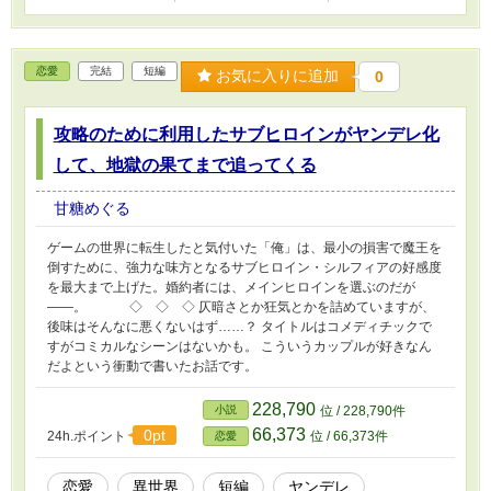
恋愛
完結
短編
お気に入りに追加
0
攻略のために利用したサブヒロインがヤンデレ化
して、地獄の果てまで追ってくる
甘糖めぐる
ゲームの世界に転生したと気付いた「俺」は、最小の損害で魔王を
倒すために、強力な味方となるサブヒロイン・シルフィアの好感度
を最大まで上げた。婚約者には、メインヒロインを選ぶのだが
――。 ◇ ◇ ◇ 仄暗さとか狂気とかを詰めていますが、
後味はそんなに悪くないはず……？ タイトルはコメディチックで
すがコミカルなシーンはないかも。 こういうカップルが好きなん
だよという衝動で書いたお話です。
228,790
小説
位 / 228,790件
66,373
0pt
24h.ポイント
位 / 66,373件
恋愛
恋愛
異世界
短編
ヤンデレ