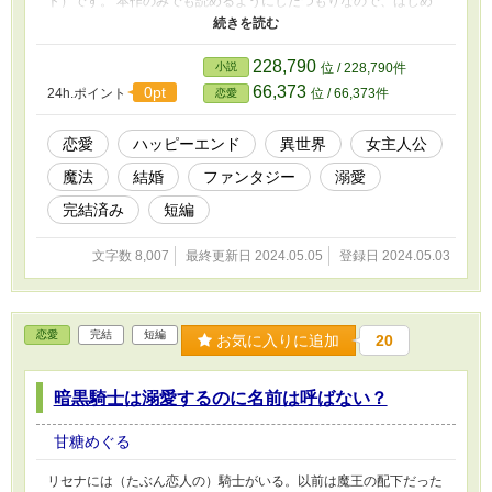
ト）です。 本作のみでも読めるようにしたつもりなので、はじめ
ましての方もご覧いただけますと幸いです！ ※小説家になろうに
も重複投稿
228,790
小説
位 / 228,790件
66,373
0pt
24h.ポイント
位 / 66,373件
恋愛
恋愛
ハッピーエンド
異世界
女主人公
魔法
結婚
ファンタジー
溺愛
完結済み
短編
文字数 8,007
最終更新日 2024.05.05
登録日 2024.05.03
恋愛
完結
短編
お気に入りに追加
20
暗黒騎士は溺愛するのに名前は呼ばない？
甘糖めぐる
リセナには（たぶん恋人の）騎士がいる。以前は魔王の配下だった