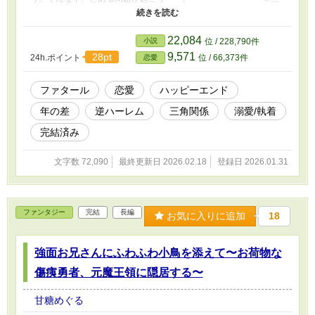
角関係（交際していない肉体関係含む） ※軽い戦闘描写（２―前
編のみ） 上記がありますので、苦手な方はご注意ください。 ラブ
＋コメディ＋少しのシリアスといった雰囲気です。 ※R18は３話後
22,084
小説
位 / 228,790件
編から
9,571
28pt
24h.ポイント
位 / 66,373件
恋愛
ファタール
恋愛
ハッピーエンド
年の差
逆ハーレム
三角関係
溺愛/執着
完結済み
文字数 72,090
最終更新日 2026.02.18
登録日 2026.01.31
ファンタジー
完結
長編
お気に入りに追加
18
強面お兄さんにふわふわ小鳥を添えて〜お荷物な
傷痍勇者、元魔王領に隠居する〜
甘糖めぐる