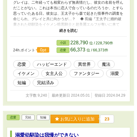
グレイは、二年経っても相変わらず無表情だし、彼女の名前を呼ん
だことがない。これは本当に恋人で合っているのだろうか、とすら
思っていたある日。彼女は、王太子から森で起きた怪事件の調査を
命じられ、グレイと共に向かうが…？ ◆ 長編『王太子に婚約破
棄された幼馴染をイケメン暗黒騎士と超美麗エルフが奪いに来て
た』のIF後日談（グレイルート）です。 本作のみでも読めるように
したつもりなので、はじめましての方もご覧いただけますと幸いで
す！ ※小説家になろうにも重複投稿
228,790
小説
位 / 228,790件
66,373
0pt
24h.ポイント
位 / 66,373件
恋愛
恋愛
ハッピーエンド
異世界
魔法
イケメン
女主人公
ファンタジー
溺愛
短編
完結済み
文字数 9,240
最終更新日 2024.05.01
登録日 2024.04.29
恋愛
完結
短編
お気に入りに追加
23
溺愛幼馴染は我慢ができない