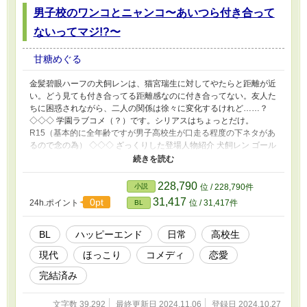
男子校のワンコとニャンコ〜あいつら付き合って
ないってマジ!?〜
甘糖めぐる
金髪碧眼ハーフの犬飼レンは、猫宮瑞生に対してやたらと距離が近
い。どう見ても付き合ってる距離感なのに付き合ってない。友人た
ちに困惑されながら、二人の関係は徐々に変化するけれど……？
◇◇◇ 学園ラブコメ（？）です。シリアスはちょっとだけ。
R15（基本的に全年齢ですが男子高校生が口走る程度の下ネタがあ
るので念の為） ◇◇◇ ざっくりした登場人物紹介 犬飼レン ゴール
デンレトリバーの子犬みたい。 身長は平均くらいだけど手足がし
っかりしてる。無邪気。 猫宮瑞生 ぱっと見、凛としているが、実
はそうでもない。 細身で色白。身長はレンとあまり変わらない。
228,790
小説
位 / 228,790件
高見旭 デカい。イケメン。あまり愛想はないが、面倒見がいい。
31,417
0pt
24h.ポイント
位 / 31,417件
BL
友田結心 女の子にモテたい。
BL
ハッピーエンド
日常
高校生
現代
ほっこり
コメディ
恋愛
完結済み
文字数 39,292
最終更新日 2024.11.06
登録日 2024.10.27