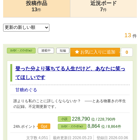
投稿作品
近況ボード
13
7
件
件
13
件
ｴｯｾｲ・ﾉﾝﾌｨｸｼｮﾝ
連載中
短編
お気に入りに追加
0
登った分より落ちてる人生だけど、あなたに笑っ
てほしいです
甘糖めぐる
誰よりも私のことに詳しくならないか？ ――とある物書きの半生
の記録。不定期更新です。
228,790
小説
位 / 228,790件
8,864
0pt
24h.ポイント
位 / 8,864件
ｴｯｾｲ・ﾉﾝﾌｨｸｼｮﾝ
文字数 4,051
最終更新日 2026.05.23
登録日 2026.03.06