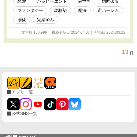
恋愛
ハッピーエンド
異世界
婚約破棄
証】 ＊ ＊ ＊ レオンとリセナのＷ主人公で、
ファンタジー
幼馴染
魔法
逆ハーレム
逆ハーレムものの恋愛ファンタジーです。 コメ
ディ多め、シリアス有り、ざまぁ要素も少々
溺愛
完結済み
（36〜38話メイン）。 ※一部、戦闘による重傷
相当の流血やホラー表現（詳細は近況ボード
文字数 130,996
最終更新日 2024.04.07
登録日 2024.03.22
に）があります。共に描写は控えめですが、全
く受け付けない方は下記を参考にご注意くださ
い。 一章 オープニング〜12話 ※8ホラー表
現 二章 13話〜32話 ※22流血＆ホラー表現
13
件
三章 33話〜49話 ※46,48流血表現 終章 50
話〜53話（エンディング） 一応女性向けですが
「初恋相手の幼馴染と、他の男の距離が近い」
のを楽しめる方は男性でも…レオンと一緒に悶
えてあげてくださいw 世界観設定は雰囲気で
す。矛盾点があるかも。 リセナ主人公で各ルー
トの（IFエンド含む）後日談（本編より恋愛要素
アプリ一覧
強め）を投稿予定。 ※小説家になろうにも遅れ
て重複投稿します。 （アルファポリスの方は、
一部、負傷表現を抑えました）
公式SNS一覧