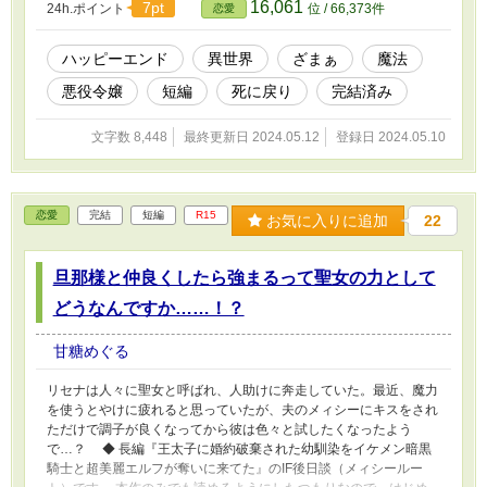
16,061
7pt
24h.ポイント
位 / 66,373件
恋愛
ハッピーエンド
異世界
ざまぁ
魔法
悪役令嬢
短編
死に戻り
完結済み
文字数 8,448
最終更新日 2024.05.12
登録日 2024.05.10
恋愛
完結
短編
R15
お気に入りに追加
22
旦那様と仲良くしたら強まるって聖女の力として
どうなんですか……！？
甘糖めぐる
リセナは人々に聖女と呼ばれ、人助けに奔走していた。最近、魔力
を使うとやけに疲れると思っていたが、夫のメィシーにキスをされ
ただけで調子が良くなってから彼は色々と試したくなったよう
で…？ ◆ 長編『王太子に婚約破棄された幼馴染をイケメン暗黒
騎士と超美麗エルフが奪いに来てた』のIF後日談（メィシールー