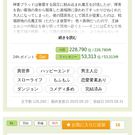
神童ブラッドは敬愛する国王に頼み込まれ魔王を討伐したが、障害
を負い最強の座から陥落した途端雑に扱われてすっかりひねくれた
大人になってしまった。彼の隠居先として国王が提案したのは、戦
場跡地の元魔王領（ただいま放置中） 色々面倒だったので、王妹
エルシーの制止を振り切って現地へ赴くと――そこには広大な土地
と魔王城の残骸、そして謎の遺跡群があった。 よくわからない小
鳥にも懐かれつつ、田舎暮らしの合間に元魔王領の秘密に触れてい
くブラッド。 「何も残らなかったな」と王都を去った彼が、新天
地で見つけたものは？ ＊ ＊ ＊ ※タイトルを変更していま
228,790
小説
位 / 228,790件
す。 元題『お荷物な傷痍勇者、元魔王領に隠居する〜スローライ
53,313
0pt
24h.ポイント
位 / 53,313件
ファンタジー
フと小鳥と謎と〜』 ・はじめの方はしめっぽいですが基本コメデ
ィです。 ・作中の豆知識はあくまでも作者調べです。誤りがある
可能性もありますのでご容赦ください。 ・本編、番外編共に一旦
異世界
ハッピーエンド
男主人公
完結しました。
スローライフ
もふもふ
恋愛要素あり
ダンジョン
コメディ多め
完結済み
文字数 126,260
最終更新日 2025.09.20
登録日 2025.08.31
BL
完結
長編
R15
お気に入りに追加
16