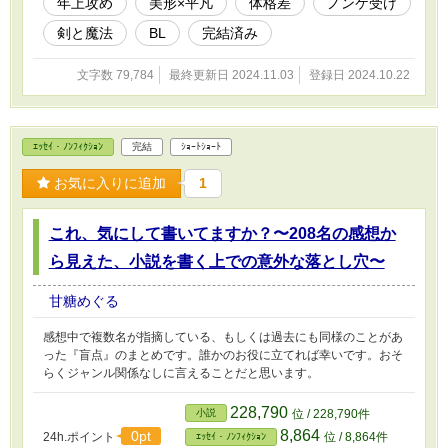
年上攻め
美形×平凡
体格差
ノンケ受け
剣と魔法
BL
完結済み
文字数 79,784
最終更新日 2024.11.03
登録日 2024.10.22
ｴｯｾｲ・ﾉﾝﾌｨｸｼｮﾝ
完結
ｼｮｰﾄｼｮｰﾄ
お気に入りに追加
1
これ、気にして書いてますか？〜208名の感想か
ら見えた、小説を書く上での意外な落とし穴〜
甘糖めぐる
感想中で複数名が指摘している、もしくは過去にも同様のことがあ
った『盲点』のまとめです。誰かのお役に立てれば幸いです。おそ
らくジャンル関係なしに言えることだと思います。
228,790
小説
位 / 228,790件
8,864
0pt
24h.ポイント
位 / 8,864件
ｴｯｾｲ・ﾉﾝﾌｨｸｼｮﾝ