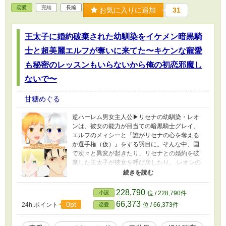
恋愛
完結
長編
お気に入りに追加
31
王太子に婚約破棄された幼馴染をイケメン暗黒騎
士と超美麗エルフが奪いに来てた〜キケンな寵愛
も秘密のレッスンもいらないから俺の初恋邪魔し
ないで〜
甘糖めぐる
逆ハーレム男女主人公▶リセナの幼馴染・レオ
ンは、彼女の能力が目当ての暗黒騎士グレイ、
エルフのメィシーと『誰がリセナの心を奪える
か選手権（仮）』をする羽目に。そんな中、国
で次々と異変が起きたり、リセナとの婚約を破
棄した王太子が彼女を呼び戻したり。 レオンの
敵は、強かったり大人の余裕があったりする顔
の良い男＆権力を盾に滅茶苦茶してくる王太子
＆魔物でもない謎の生物（！？） 全然無事にリ
228,790
小説
位 / 228,790件
セナと結ばれそうにない彼は、一体どう足掻く
66,373
0pt
24h.ポイント
位 / 66,373件
恋愛
のか。 人に言われるままうなずいてばかりだっ
たリセナは、アプローチしてくる三人から一人
だけを選ぶことができるのか――。 【完結保