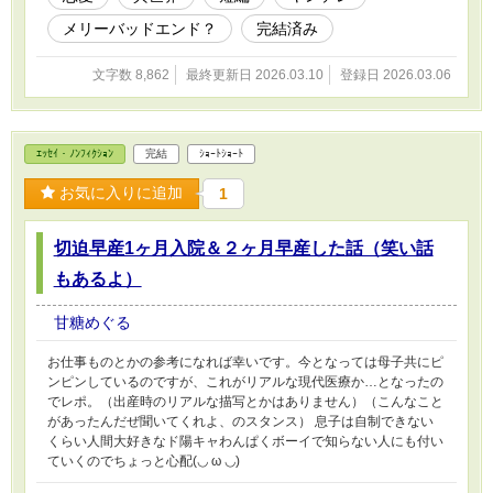
メリーバッドエンド？
完結済み
文字数 8,862
最終更新日 2026.03.10
登録日 2026.03.06
ｴｯｾｲ・ﾉﾝﾌｨｸｼｮﾝ
完結
ｼｮｰﾄｼｮｰﾄ
お気に入りに追加
1
切迫早産1ヶ月入院＆２ヶ月早産した話（笑い話
もあるよ）
甘糖めぐる
お仕事ものとかの参考になれば幸いです。今となっては母子共にピ
ンピンしているのですが、これがリアルな現代医療か…となったの
でレポ。（出産時のリアルな描写とかはありません）（こんなこと
があったんだぜ聞いてくれよ、のスタンス） 息子は自制できない
くらい人間大好きなド陽キャわんぱくボーイで知らない人にも付い
ていくのでちょっと心配(⁠◡⁠ ⁠ω⁠ ⁠◡⁠)