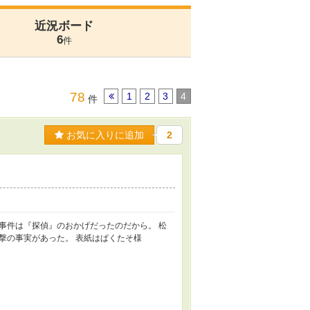
近況ボード
6
件
78
1
2
3
4
件
お気に入りに追加
2
事件は『探偵』のおかげだったのだから。 松
撃の事実があった。 表紙はぱくたそ様