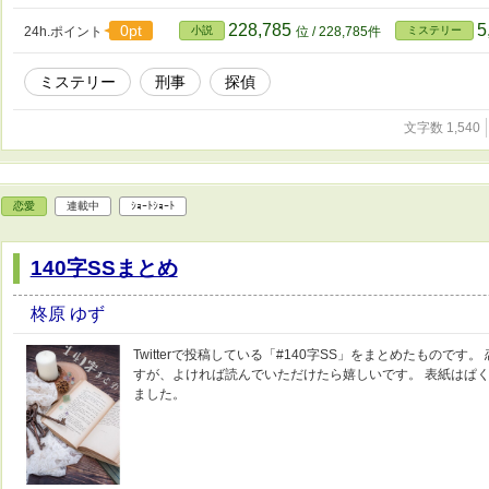
228,785
5
0pt
24h.ポイント
小説
位 / 228,785件
ミステリー
ミステリー
刑事
探偵
文字数 1,540
恋愛
連載中
ｼｮｰﾄｼｮｰﾄ
140字SSまとめ
柊原 ゆず
Twitterで投稿している「#140字SS」をまとめたもので
すが、よければ読んでいただけたら嬉しいです。 表紙はぱくたそ様
ました。