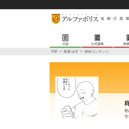
小説
公式漫画
投
TOP
>
柊原 ゆず
>
Webコンテンツ
初
字