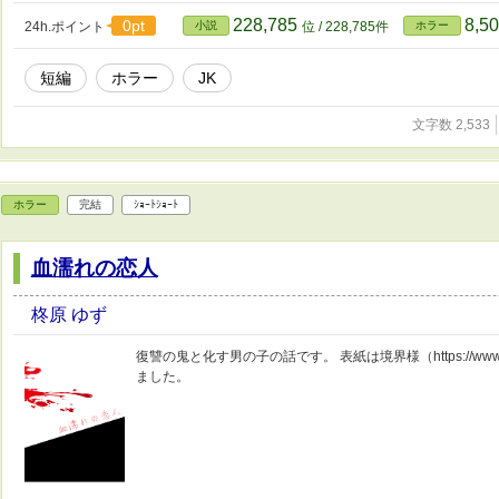
228,785
8,5
0pt
24h.ポイント
小説
位 / 228,785件
ホラー
短編
ホラー
JK
文字数 2,533
ホラー
完結
ｼｮｰﾄｼｮｰﾄ
血濡れの恋人
柊原 ゆず
復讐の鬼と化す男の子の話です。 表紙は境界様（https://www.pixi
ました。