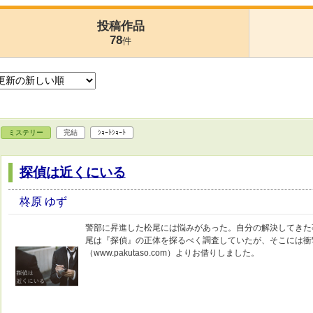
投稿作品
78
件
ミステリー
完結
ｼｮｰﾄｼｮｰﾄ
探偵は近くにいる
柊原 ゆず
警部に昇進した松尾には悩みがあった。自分の解決してきた
尾は『探偵』の正体を探るべく調査していたが、そこには衝
（www.pakutaso.com）よりお借りしました。