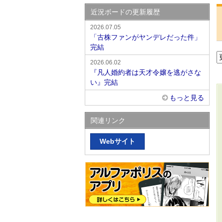
近況ボードの更新履歴
2026.07.05
「古株ファンがヤンデレだった件」
完結
2026.06.02
『凡人婚約者は天才令嬢を逃がさな
い』完結
もっと見る
関連リンク
Webサイト