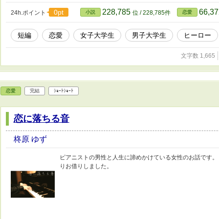
228,785
66,3
0pt
24h.ポイント
小説
位 / 228,785件
恋愛
短編
恋愛
女子大学生
男子大学生
ヒーロー
文字数 1,665
恋愛
完結
ｼｮｰﾄｼｮｰﾄ
恋に落ちる音
柊原 ゆず
ピアニストの男性と人生に諦めかけている女性のお話です。 表紙は
りお借りしました。