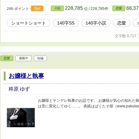
228,785
66,3
0pt
24h.ポイント
小説
位 / 228,785件
恋愛
ショートショート
140字SS
140字小説
恋愛
文字数 8,727
恋愛
連載中
短編
お嬢様と執事
柊原 ゆず
お嬢様とヤンデレ執事のお話です。 お嬢様が気心の知れた
は歪に変化してゆく……。 表紙はぱくたそ様（www.pakuta