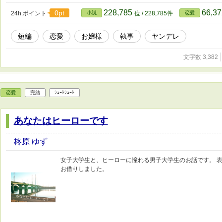
228,785
66,3
0pt
24h.ポイント
小説
位 / 228,785件
恋愛
短編
恋愛
お嬢様
執事
ヤンデレ
文字数 3,382
恋愛
完結
ｼｮｰﾄｼｮｰﾄ
あなたはヒーローです
柊原 ゆず
女子大学生と、ヒーローに憧れる男子大学生のお話です。 表紙はぱ
お借りしました。