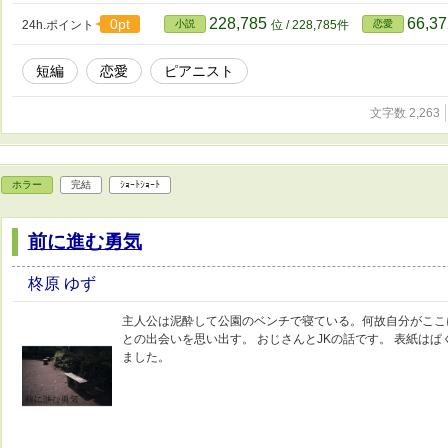
228,785
66,3
0pt
24h.ポイント
小説
位 / 228,785件
恋愛
短編
恋愛
ピアニスト
文字数 2,263
ホラー
完結
ｼｮｰﾄｼｮｰﾄ
前に進む勇気
柊原 ゆず
主人公は泥酔して公園のベンチで寝ている。何故自分がここ
との出会いを思い出す。 おじさんとJKの話です。 表紙はぱくたそ
ました。