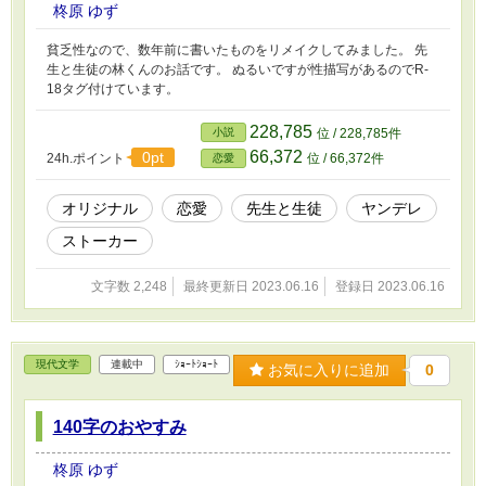
柊原 ゆず
貧乏性なので、数年前に書いたものをリメイクしてみました。 先
生と生徒の林くんのお話です。 ぬるいですが性描写があるのでR-
18タグ付けています。
228,785
小説
位 / 228,785件
66,372
0pt
24h.ポイント
位 / 66,372件
恋愛
オリジナル
恋愛
先生と生徒
ヤンデレ
ストーカー
文字数 2,248
最終更新日 2023.06.16
登録日 2023.06.16
現代文学
連載中
ｼｮｰﾄｼｮｰﾄ
お気に入りに追加
0
140字のおやすみ
柊原 ゆず