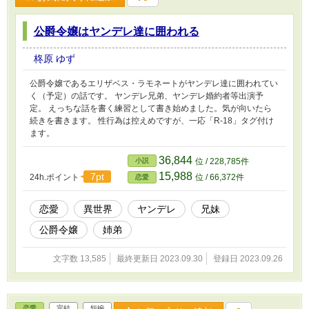
公爵令嬢はヤンデレ達に囲われる
柊原 ゆず
公爵令嬢であるエリザベス・ラモネートがヤンデレ達に囲われてい
く（予定）の話です。 ヤンデレ兄弟、ヤンデレ婚約者等出演予
定。 えっちな話を書く練習として書き始めました。気が向いたら
続きを書きます。 性行為は控えめですが、一応「R-18」タグ付け
ます。
36,844
小説
位 / 228,785件
15,988
7pt
24h.ポイント
位 / 66,372件
恋愛
恋愛
異世界
ヤンデレ
兄妹
公爵令嬢
姉弟
文字数 13,585
最終更新日 2023.09.30
登録日 2023.09.26
恋愛
完結
短編