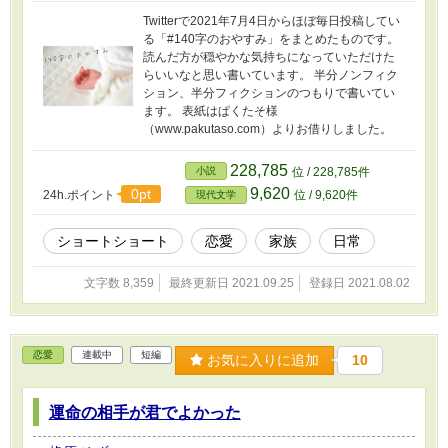
Twitterで2021年7月4日からほぼ毎日投稿してい
る「#140字のおやすみ」をまとめたものです。
読んだ方が穏やかな気持ちになっていただけた
らいいなと思い書いています。 半分ノンフィク
ション、半分フィクションのつもりで書いてい
ます。 表紙はぱくたそ様
（www.pakutaso.com）よりお借りしました。
228,785
小説
位 / 228,785件
9,620
0pt
24h.ポイント
位 / 9,620件
現代文学
ショートショート
恋愛
家族
日常
文字数 8,359
最終更新日 2021.09.25
登録日 2021.08.02
恋愛
連載中
短編
お気に入りに追加
10
運命の相手が君でよかった