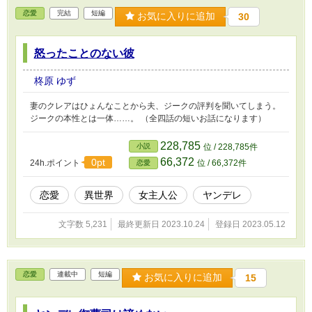
恋愛
完結
短編
お気に入りに追加
30
怒ったことのない彼
柊原 ゆず
妻のクレアはひょんなことから夫、ジークの評判を聞いてしまう。
ジークの本性とは一体……。 （全四話の短いお話になります）
228,785
小説
位 / 228,785件
66,372
0pt
24h.ポイント
位 / 66,372件
恋愛
恋愛
異世界
女主人公
ヤンデレ
文字数 5,231
最終更新日 2023.10.24
登録日 2023.05.12
恋愛
連載中
短編
お気に入りに追加
15