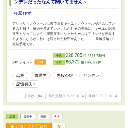
ンデレだったなんて聞いてません～
柊原 ゆず
アリッサ・ナヴァールは夫であるキーユ・ナヴァールが浮気してい
るのを知り、離婚を考えていた。しかしその矢先に、キーユが記憶
喪失となってしまう。記憶喪失になったキーユはアリッサを溺愛す
るようになるが、彼には隠された秘密があった……。 前編後編で
完結予定です。
228,785
小説
位 / 228,785件
66,372
0pt
24h.ポイント
位 / 66,372件
恋愛
恋愛
異世界
悪役令嬢
ヤンデレ
記憶喪失？
文字数 1,841
最終更新日 2023.10.14
登録日 2023.10.14
恋愛
連載中
長編
R18
お気に入りに追加
70