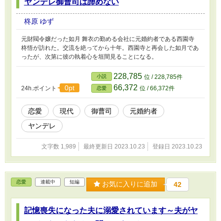
ヤンデレ御曹司は諦めない
柊原 ゆず
元財閥令嬢だった如月 舞衣の勤める会社に元婚約者である西園寺
柊悟が訪れた。交流を絶ってから十年。西園寺と再会した如月であ
ったが、次第に彼の執着心を垣間見ることになる。
228,785
小説
位 / 228,785件
66,372
0pt
24h.ポイント
位 / 66,372件
恋愛
恋愛
現代
御曹司
元婚約者
ヤンデレ
文字数 1,989
最終更新日 2023.10.23
登録日 2023.10.23
恋愛
連載中
短編
お気に入りに追加
42
記憶喪失になった夫に溺愛されています～夫がヤ