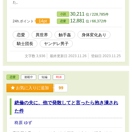
た。
30,211
小説
位 / 228,785件
12,881
14pt
24h.ポイント
位 / 66,372件
恋愛
恋愛
異世界
触手姦
身体変化あり
騎士団長
ヤンデレ男子
文字数 3,936
最終更新日 2023.11.26
登録日 2023.11.25
恋愛
連載中
短編
R18
お気に入りに追加
99
絶倫の夫に、他で発散してと言ったら抱き潰され
た件
柊原 ゆず