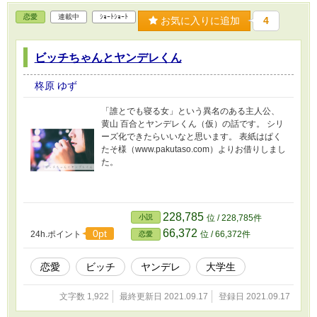
恋愛
連載中
ｼｮｰﾄｼｮｰﾄ
お気に入りに追加
4
ビッチちゃんとヤンデレくん
柊原 ゆず
「誰とでも寝る女」という異名のある主人公、
黄山 百合とヤンデレくん（仮）の話です。 シリ
ーズ化できたらいいなと思います。 表紙はぱく
たそ様（www.pakutaso.com）よりお借りしまし
た。
228,785
小説
位 / 228,785件
66,372
0pt
24h.ポイント
位 / 66,372件
恋愛
恋愛
ビッチ
ヤンデレ
大学生
文字数 1,922
最終更新日 2021.09.17
登録日 2021.09.17