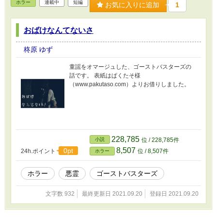
ホラー
連載中
短編
お気に入りに追加
1
おばけなんてないさ
柊原 ゆず
童謡をオマージュした、ゴーストバスターズの
話です。 表紙はぱくたそ様
（www.pakutaso.com）よりお借りしました。
228,785
小説
位 / 228,785件
8,507
0pt
24h.ポイント
位 / 8,507件
ホラー
ホラー
悪霊
ゴーストバスターズ
文字数 932
最終更新日 2021.09.20
登録日 2021.09.20