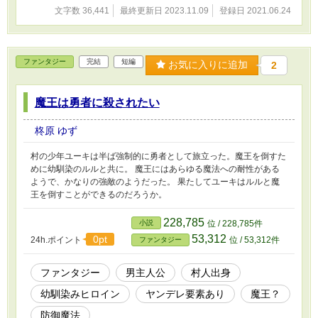
文字数 36,441
最終更新日 2023.11.09
登録日 2021.06.24
ファンタジー
完結
短編
お気に入りに追加
2
魔王は勇者に殺されたい
柊原 ゆず
村の少年ユーキは半ば強制的に勇者として旅立った。魔王を倒すた
めに幼馴染のルルと共に。 魔王にはあらゆる魔法への耐性がある
ようで、かなりの強敵のようだった。 果たしてユーキはルルと魔
王を倒すことができるのだろうか。
228,785
小説
位 / 228,785件
53,312
0pt
24h.ポイント
位 / 53,312件
ファンタジー
ファンタジー
男主人公
村人出身
幼馴染みヒロイン
ヤンデレ要素あり
魔王？
防御魔法