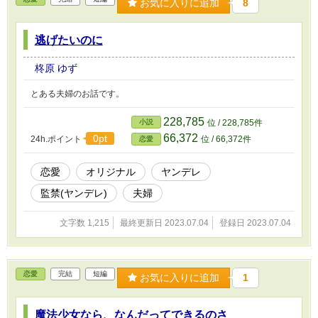
お気に入りに追加
8
逃げたいのに
柊原 ゆず
とある夫婦のお話です。
228,785
小説
位 / 228,785件
66,372
0pt
24h.ポイント
位 / 66,372件
恋愛
恋愛
オリジナル
ヤンデレ
監禁(ヤンデレ)
夫婦
文字数 1,215
最終更新日 2023.07.04
登録日 2023.07.04
恋愛
完結
短編
お気に入りに追加
1
魔法少女なら、なんだってできるのさ