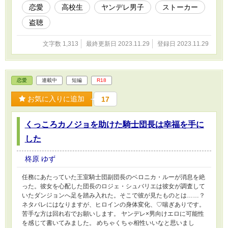
恋愛
高校生
ヤンデレ男子
ストーカー
盗聴
文字数 1,313
最終更新日 2023.11.29
登録日 2023.11.29
恋愛
連載中
短編
R18
お気に入りに追加
17
くっころカノジョを助けた騎士団長は幸福を手に
した
柊原 ゆず
任務にあたっていた王室騎士団副団長のベロニカ・ルーが消息を絶
った。彼女を心配した団長のロジェ・シュバリエは彼女が調査して
いたダンジョンへ足を踏み入れた。そこで彼が見たものとは……？
ネタバレにはなりますが、ヒロインの身体変化、♡喘ぎありです。
苦手な方は回れ右でお願いします。 ヤンデレ×男向けエロに可能性
を感じて書いてみました。 めちゃくちゃ相性いいなと思いまし