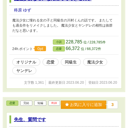
柊原 ゆず
魔法少女に憧れる女の子と同級生の川村くんの話です。 またして
も過去作をリメイクしました。 魔法少女とヤンデレの相性は抜群
だなと思います。
228,785
小説
位 / 228,785件
66,372
0pt
24h.ポイント
位 / 66,372件
恋愛
オリジナル
恋愛
同級生
魔法少女
ヤンデレ
文字数 1,361
最終更新日 2023.06.20
登録日 2023.06.20
恋愛
完結
短編
R18
お気に入りに追加
3
先生、質問です