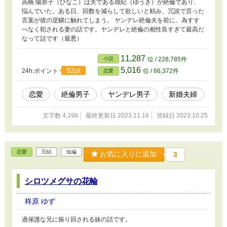
高橋 陽奈子（ひなこ）は夫である雄紀（ゆうき）が絶倫であり、
悩んでいた。ある日、回数を減らして欲しいと頼み、冗談で言った
言葉が彼の逆鱗に触れてしまう。 ヤンデレ絶倫夫を前に、為すす
べなく犯される妻の話です。ヤンデレと絶倫の相性良すぎて最高だ
なって話です（最悪）
11,287
小説
位 / 228,785件
5,016
92pt
24h.ポイント
位 / 66,372件
恋愛
恋愛
絶倫男子
ヤンデレ男子
新婚夫婦
文字数 4,198
最終更新日 2023.11.16
登録日 2023.10.25
恋愛
完結
短編
お気に入りに追加
3
シロツメグサの花輪
柊原 ゆず
過保護な兄に振り回される妹の話です。