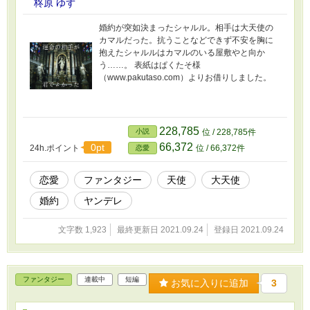
柊原 ゆず
婚約が突如決まったシャルル。相手は大天使の
カマルだった。抗うことなどできず不安を胸に
抱えたシャルルはカマルのいる屋敷やと向か
う……。 表紙はぱくたそ様
（www.pakutaso.com）よりお借りしました。
228,785
小説
位 / 228,785件
66,372
0pt
24h.ポイント
位 / 66,372件
恋愛
恋愛
ファンタジー
天使
大天使
婚約
ヤンデレ
文字数 1,923
最終更新日 2021.09.24
登録日 2021.09.24
ファンタジー
連載中
短編
お気に入りに追加
3