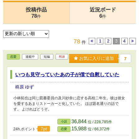
投稿作品
近況ボード
78
6
件
件
78
1
2
3
4
件
恋愛
連載中
短編
R18
お気に入りに追加
7
いつも見守っていたあの子が僕で自慰していた
柊原 ゆず
小林拓也は同じ図書委員の及川紗奈に恋する高校二年生。彼は彼女
を愛するあまりストーカーと化していた。 ほぼ題名通りの話で
す。 よければどうぞ。
36,844
小説
位 / 228,785件
15,988
7pt
24h.ポイント
位 / 66,372件
恋愛