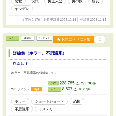
恋愛
現代
男主人公
男の娘
親友
ヤンデレ
文字数 1,176
最終更新日 2023.11.14
登録日 2023.11.14
ホラー
連載中
ｼｮｰﾄｼｮｰﾄ
お気に入りに追加
1
短編集（ホラー、不思議系）
柊原 ゆず
ホラー、不思議系の短編集です。
228,785
小説
位 / 228,785件
8,507
0pt
24h.ポイント
位 / 8,507件
ホラー
ホラー
ショートショート
恐怖
不思議系
ミステリー