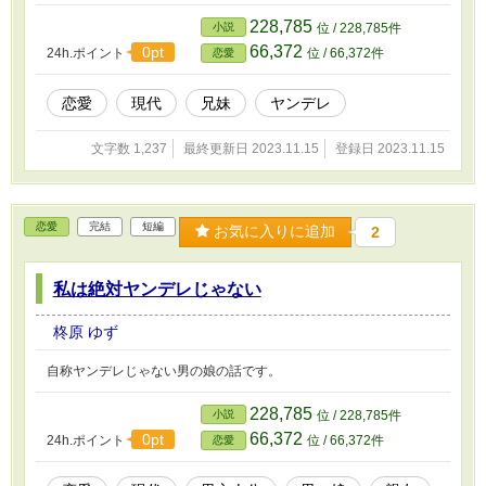
228,785
小説
位 / 228,785件
66,372
0pt
24h.ポイント
位 / 66,372件
恋愛
恋愛
現代
兄妹
ヤンデレ
文字数 1,237
最終更新日 2023.11.15
登録日 2023.11.15
恋愛
完結
短編
お気に入りに追加
2
私は絶対ヤンデレじゃない
柊原 ゆず
自称ヤンデレじゃない男の娘の話です。
228,785
小説
位 / 228,785件
66,372
0pt
24h.ポイント
位 / 66,372件
恋愛