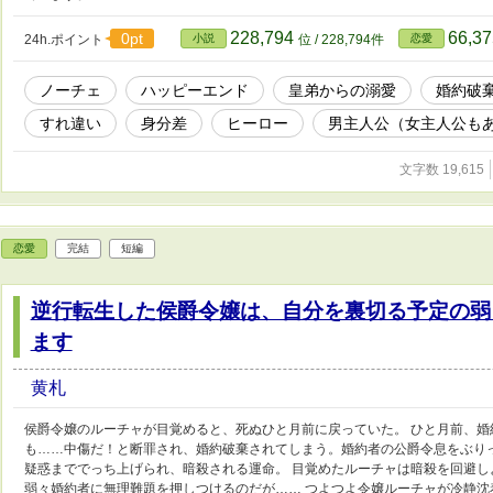
228,794
66,3
0pt
24h.ポイント
小説
位 / 228,794件
恋愛
ノーチェ
ハッピーエンド
皇弟からの溺愛
婚約破
すれ違い
身分差
ヒーロー
男主人公（女主人公も
文字数 19,615
恋愛
完結
短編
逆行転生した侯爵令嬢は、自分を裏切る予定の弱
ます
黄札
侯爵令嬢のルーチャが目覚めると、死ぬひと月前に戻っていた。 ひと月前、
も……中傷だ！と断罪され、婚約破棄されてしまう。婚約者の公爵令息をぶり
疑惑まででっち上げられ、暗殺される運命。 目覚めたルーチャは暗殺を回避
弱々婚約者に無理難題を押しつけるのだが…… つよつよ令嬢ルーチャが冷静