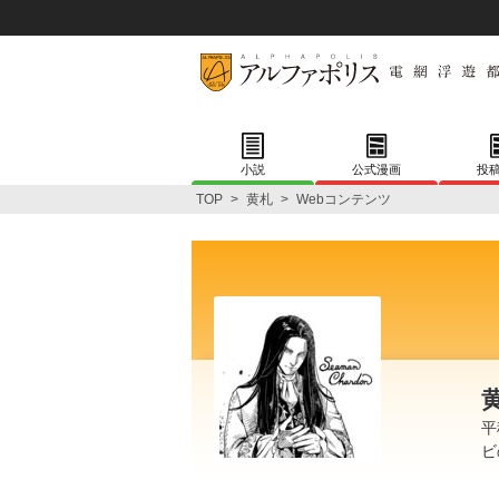
小説
公式漫画
投
TOP
>
黄札
>
Webコンテンツ
平
ビ