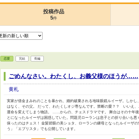
投稿作品
5
件
恋愛
完結
長編
ごめんなさい。わたくし、お義父様のほうが……
黄札
実家が借金まみれのことを暴かれ、婚約破棄される地味眼鏡ルイーザ。しかし
はなく、その父。 だって、わたくしオジ専なんです。禁断の愛？？ いいえ、
運命を変えてしまう物語。 ……からの、チェスドラマです。 舞台はその十年
とになったルイーザは困惑していた。問題児ローランは息子との折り合いも悪
保ったのはチェス！ 金髪碧眼の美ショタ、ローランの継母となったルイーザの
う」「エブリスタ」でも公開しています。