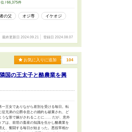
0
位 / 66,375件
者の父
オジ専
イケオジ
最終更新日 2024.09.21
登録日 2024.08.07
お気に入りに追加
104
隣国の王太子と酪農業を興
第一王女でありながら差別を受ける毎日。転
に従兄弟の公爵令息との婚約も破棄され、ど
ような形で嫁がされることに…… だが、意外
ィアは、前世の畜産の知識を生かし酪農業を
増え、奮闘する毎日が始まった。悪役宰相か