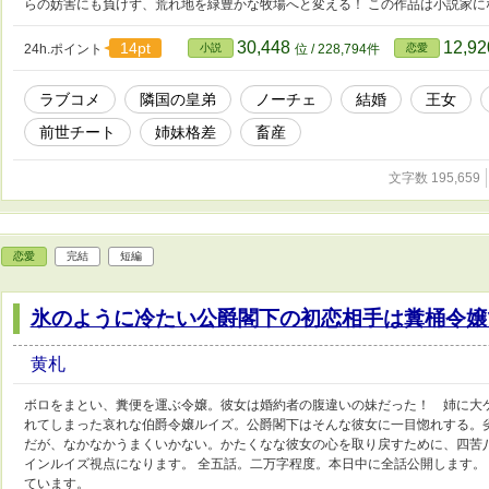
らの妨害にも負けず、荒れ地を緑豊かな牧場へと変える！ この作品は小説家に
30,448
12,9
14pt
24h.ポイント
小説
位 / 228,794件
恋愛
ラブコメ
隣国の皇弟
ノーチェ
結婚
王女
前世チート
姉妹格差
畜産
文字数 195,659
恋愛
完結
短編
氷のように冷たい公爵閣下の初恋相手は糞桶令嬢
黄札
ボロをまとい、糞便を運ぶ令嬢。彼女は婚約者の腹違いの妹だった！ 姉に大
れてしまった哀れな伯爵令嬢ルイズ。公爵閣下はそんな彼女に一目惚れする。
だが、なかなかうまくいかない。かたくなな彼女の心を取り戻すために、四苦
インルイズ視点になります。 全五話。二万字程度。本日中に全話公開します。
ています。