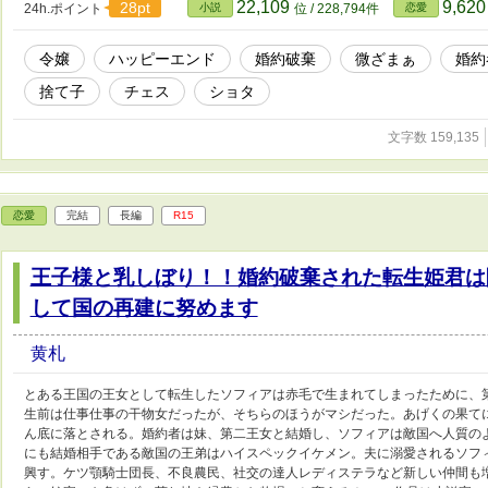
22,109
9,62
28pt
24h.ポイント
小説
位 / 228,794件
恋愛
令嬢
ハッピーエンド
婚約破棄
微ざまぁ
婚約
捨て子
チェス
ショタ
文字数 159,135
恋愛
完結
長編
R15
王子様と乳しぼり！！婚約破棄された転生姫君は
して国の再建に努めます
黄札
とある王国の王女として転生したソフィアは赤毛で生まれてしまったために、
生前は仕事仕事の干物女だったが、そちらのほうがマシだった。あげくの果て
ん底に落とされる。婚約者は妹、第二王女と結婚し、ソフィアは敵国へ人質の
にも結婚相手である敵国の王弟はハイスペックイケメン。夫に溺愛されるソフ
興す。ケツ顎騎士団長、不良農民、社交の達人レディステラなど新しい仲間も