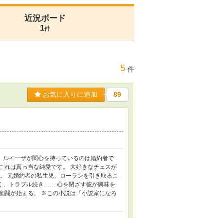
近況ボード
1
件
5
件
お気に入りに追加
89
、ルイーザが関心を持っているのは婚約者で
これは真っ当な純愛です。 大好きなチェスが
後。 元婚約者の私生児、ローランを引き取るこ
く、トラブル続き…… 心を閉ざす彼が興味を
奮闘が始まる。 ※この小説は「小説家になろ