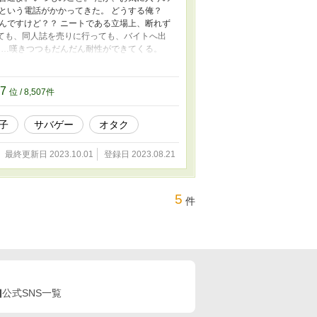
という電話がかかってきた。 どうする俺？
んですけど？？ ニートである立場上、断れず
いても、同人誌を売りに行っても、バイトへ出
……嘆きつつもだんだん耐性ができてくる。
、ゾンビ災害ボランティアにまで参加する始
エアガンを改造する。 ゾンビのいることが
ゾンビアクション。ノベルアッププラス、ツ
07
位 / 8,507件
からいただきました、 ©2020黄札
子
サバゲー
オタク
最終更新日 2023.10.01
登録日 2023.08.21
5
件
公式SNS一覧