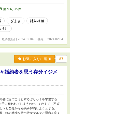
75
位 / 66,375件
棄
ざまぁ
姉妹格差
あり）
最終更新日 2024.02.04
登録日 2024.02.04
お気に入りに追加
87
々婚約者を思う存分イジメ
婚約者に近づこうとするぶりっ子を撃退する
っ子に奪われてしまうのだ。くわえて、不貞
しようと自分から婚約を解消しようとする。
沈着、鋼の精神を持つ侍女マルタと運命を変え