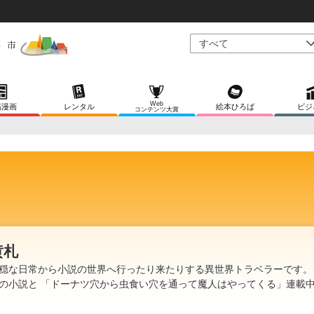
Web
稿漫画
レンタル
絵本ひろば
ビジ
コンテンツ大賞
黄札
穏な日常から小説の世界へ行ったり来たりする異世界トラベラーです。
の小説と 「ドーナツ穴から虫食い穴を通って魔人はやってくる」連載