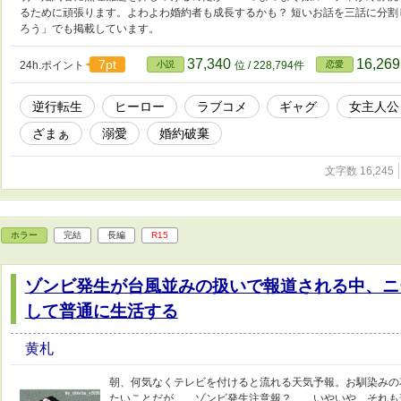
るために頑張ります。よわよわ婚約者も成長するかも？ 短いお話を三話に分割
ろう」でも掲載しています。
37,340
16,26
7pt
24h.ポイント
小説
位 / 228,794件
恋愛
逆行転生
ヒーロー
ラブコメ
ギャグ
女主人公
ざまぁ
溺愛
婚約破棄
文字数 16,245
ホラー
完結
長編
R15
ゾンビ発生が台風並みの扱いで報道される中、ニ
して普通に生活する
黄札
朝、何気なくテレビを付けると流れる天気予報。お馴染みの
たいことだが……ゾンビ発生注意報？……いやいや、それも