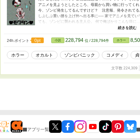
アニメを見ようとしたところ、母親から買い物に行ってくれ
今、ゾンビ発生してるんですけど？ 注意報、発令されてる
しぶしぶ重い腰を上げ外へ出る事に── 家でアニメを見て
ても、ゾンビに襲われる主人公。 何で俺ばかりこんな目に
しまいには、サバゲーフィールドにゾンビを放って遊んだり
末。 友人はゾンビをペットにし、効率よくゾンビを倒すため
日常となった世界で、当たり前のようにゾンビと戦う日常的
228,794
8,5
0pt
24h.ポイント
小説
位 / 228,794件
ホラー
ギクル、小説家になろうでも公開中。 表紙絵は姫嶋ヤシコさん
ホラー
オカルト
ゾンビパニック
コメディ
貞
文字数 224,309
アプリ一覧