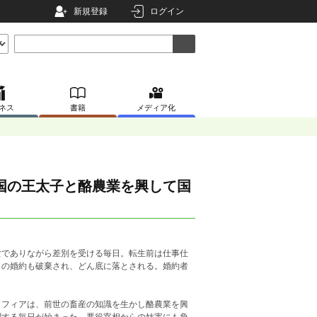
新規登録
ログイン
ネス
書籍
メディア化
国の王太子と酪農業を興して国
女でありながら差別を受ける毎日。転生前は仕事仕
との婚約も破棄され、どん底に落とされる。婚約者
ソフィアは、前世の畜産の知識を生かし酪農業を興