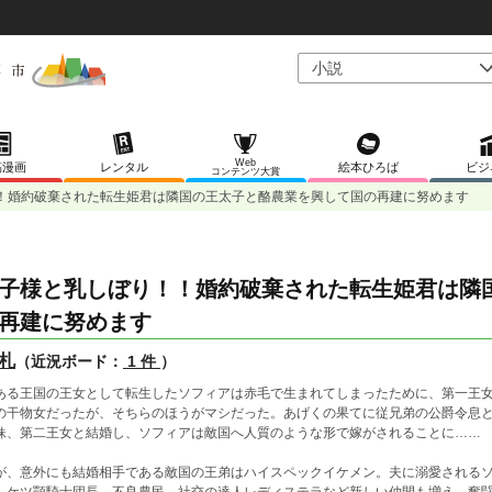
Web
稿漫画
レンタル
絵本ひろば
ビジ
コンテンツ大賞
！婚約破棄された転生姫君は隣国の王太子と酪農業を興して国の再建に努めます
子様と乳しぼり！！婚約破棄された転生姫君は隣
再建に努めます
札
（近況ボード：
1 件
）
ある王国の王女として転生したソフィアは赤毛で生まれてしまったために、第一王
の干物女だったが、そちらのほうがマシだった。あげくの果てに従兄弟の公爵令息
妹、第二王女と結婚し、ソフィアは敵国へ人質のような形で嫁がされることに……
が、意外にも結婚相手である敵国の王弟はハイスペックイケメン。夫に溺愛される