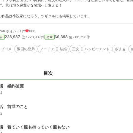
。ケツ顎騎士団長、不良農民、社交の達人レディステラなど新しい仲間も増え、奮
ず、荒れ地を緑豊かな牧場へと変える！
の作品は小説家になろう、ツギクルにも掲載しています。
24h.ポイント
0pt
888
228,937
66,398
位 / 228,937件
位 / 66,398件
説
恋愛
ラブコメ
隣国の皇弟
ノーチェ
結婚
王女
ハッピーエンド
ざまぁ
目次
話 婚約破棄
14
話 前世のこと
12
話 着ていく服も持っていく服もない