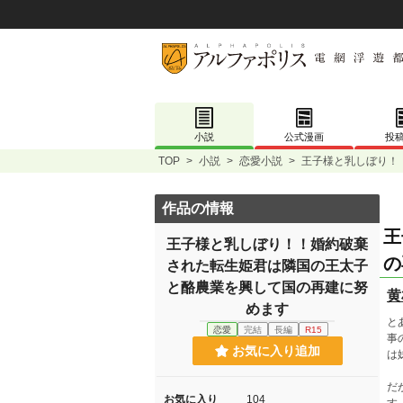
小説
公式漫画
投
TOP
>
小説
>
恋愛小説
>
王子様と乳しぼり！
作品の情報
王
王子様と乳しぼり！！婚約破棄
の
された転生姫君は隣国の王太子
と酪農業を興して国の再建に努
黄
めます
と
恋愛
完結
長編
R15
事
お気に入り追加
は
だ
お気に入り
104