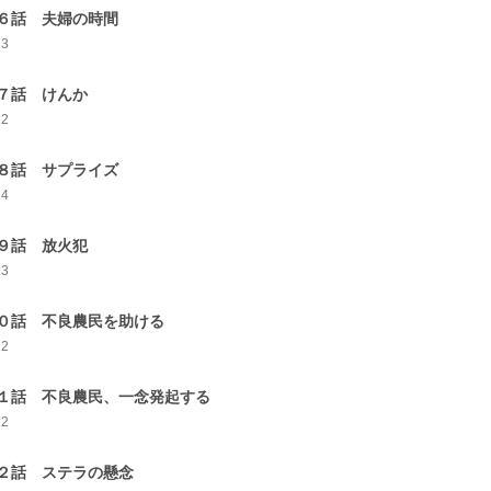
６話 夫婦の時間
13
７話 けんか
12
８話 サプライズ
14
９話 放火犯
13
０話 不良農民を助ける
12
１話 不良農民、一念発起する
12
２話 ステラの懸念