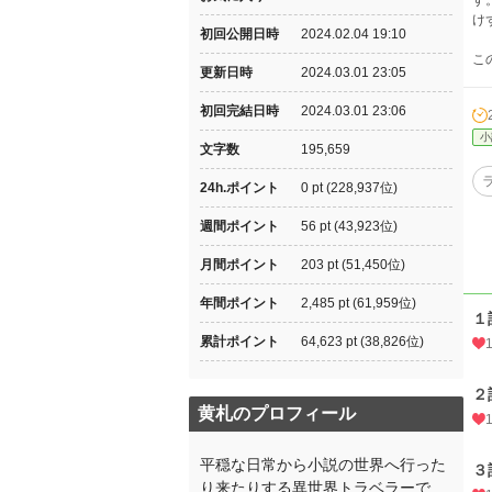
す
け
初回公開日時
2024.02.04 19:10
こ
更新日時
2024.03.01 23:05
初回完結日時
2024.03.01 23:06
小
文字数
195,659
24h.ポイント
0 pt (228,937位)
週間ポイント
56 pt (43,923位)
月間ポイント
203 pt (51,450位)
年間ポイント
2,485 pt (61,959位)
１
累計ポイント
64,623 pt (38,826位)
２
黄札のプロフィール
平穏な日常から小説の世界へ行った
３
り来たりする異世界トラベラーで