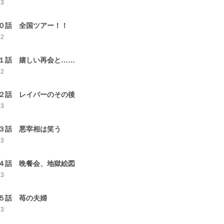
13
０話 全国ツアー！！
12
１話 嬉しい再会と……
12
２話 レイパーのその後
13
３話 悪宰相は笑う
13
４話 晩餐会、地獄絵図
13
５話 苺の夫婦
13