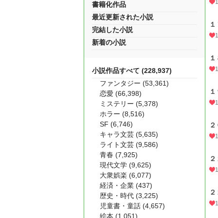
書籍化作品
最近更新された小説
１
完結した小説
新着の小説
１
小説作品すべて (228,937)
ファンタジー (53,361)
１
恋愛 (66,398)
ミステリー (5,378)
ホラー (8,516)
SF (6,746)
２
キャラ文芸 (5,635)
ライト文芸 (9,586)
青春 (7,925)
２
現代文学 (9,625)
大衆娯楽 (6,077)
経済・企業 (437)
２
歴史・時代 (3,225)
児童書・童話 (4,657)
絵本 (1,051)