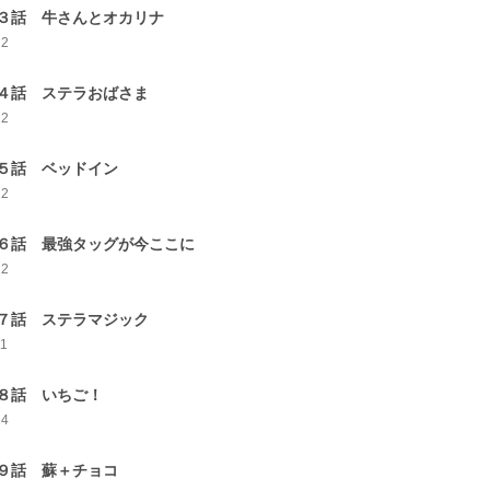
３話 牛さんとオカリナ
12
４話 ステラおばさま
12
５話 ベッドイン
12
６話 最強タッグが今ここに
12
７話 ステラマジック
11
８話 いちご！
14
９話 蘇＋チョコ