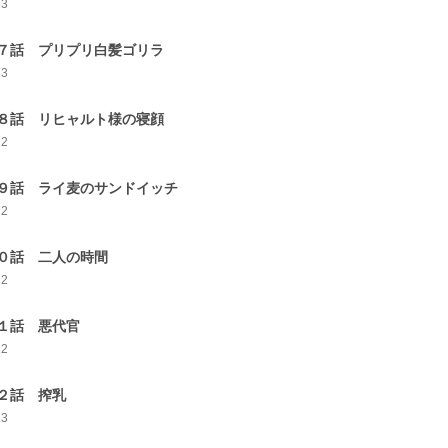
13
７話 プリプリ白髪ゴリラ
13
８話 リヒャルト様の寝顔
12
９話 ライ麦のサンドイッチ
12
０話 二人の時間
12
１話 悪代官
12
２話 搾乳
13