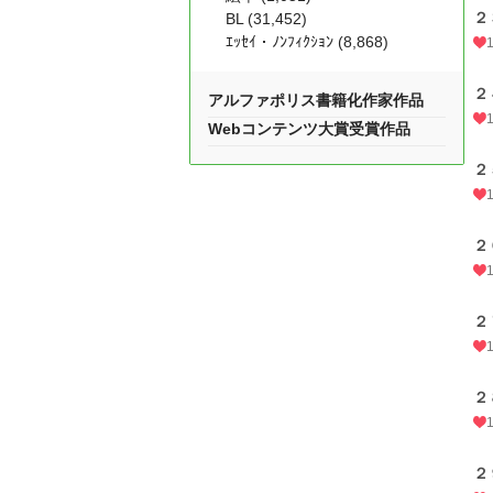
２
BL (31,452)
ｴｯｾｲ・ﾉﾝﾌｨｸｼｮﾝ (8,868)
２
アルファポリス書籍化作家作品
Webコンテンツ大賞受賞作品
２
２
２
２
２