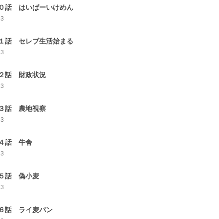
０話 はいぱーいけめん
13
１話 セレブ生活始まる
13
２話 財政状況
13
３話 農地視察
13
４話 牛舎
13
５話 偽小麦
13
６話 ライ麦パン