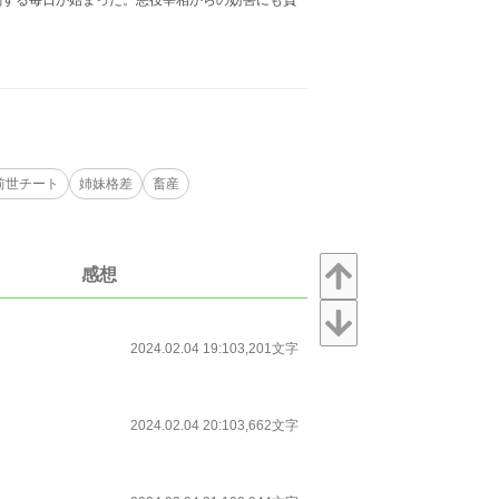
闘する毎日が始まった。悪役宰相からの妨害にも負
前世チート
姉妹格差
畜産
感想
2024.02.04 19:10
3,201文字
2024.02.04 20:10
3,662文字