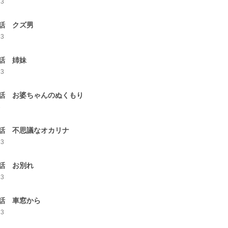
13
話 クズ男
13
話 姉妹
13
話 お婆ちゃんのぬくもり
3
話 不思議なオカリナ
13
話 お別れ
13
話 車窓から
13