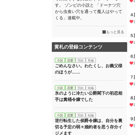
す。 ゾンビの小説と 「ドーナツ穴
から虫食い穴を通って魔人はやって
４
くる」連載中。
もっと見る
５
黄札の登録コンテンツ
６
小説
恋愛
完結
長編
ごめんなさい。わたくし、お義父様
のほうが……
７
小説
恋愛
完結
短編
氷のように冷たい公爵閣下の初恋相
８
手は糞桶令嬢でした
小説
恋愛
完結
短編
９
逆行転生した侯爵令嬢は、自分を裏
切る予定の弱々婚約者を思う存分イ
ジメます