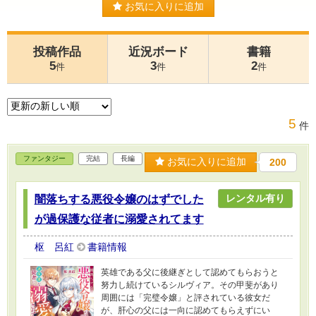
お気に入りに追加
投稿作品
近況ボード
書籍
5
3
2
件
件
件
5
件
ファンタジー
完結
長編
お気に入りに追加
200
レンタル有り
闇落ちする悪役令嬢のはずでした
が過保護な従者に溺愛されてます
枢 呂紅
書籍情報
英雄である父に後継ぎとして認めてもらおうと
努力し続けているシルヴィア。その甲斐があり
周囲には「完璧令嬢」と評されている彼女だ
が、肝心の父には一向に認めてもらえずにい