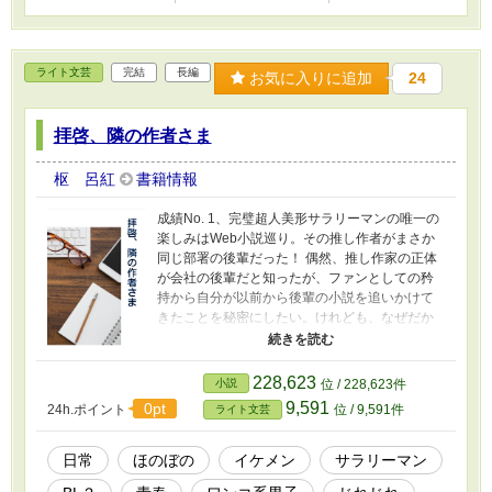
ライト文芸
完結
長編
お気に入りに追加
24
拝啓、隣の作者さま
枢 呂紅
書籍情報
成績No. 1、完璧超人美形サラリーマンの唯一の
楽しみはWeb小説巡り。その推し作者がまさか
同じ部署の後輩だった！ 偶然、推し作家の正体
が会社の後輩だと知ったが、ファンとしての矜
持から自分が以前から後輩の小説を追いかけて
きたことを秘密にしたい。けれども、なぜだか
後輩にはどんどん懐かれて？ こっそり読みたい
先輩とがっつり読まれたい後輩。切っても切れ
ないふたりの熱意が重なって『物語』は加速す
228,623
小説
位 / 228,623件
る。 サラリーマンが夢見て何が悪い。推し作家
9,591
0pt
24h.ポイント
位 / 9,591件
ライト文芸
を影から応援したい完璧美形サラリーマン×ひょ
んなことから先輩に懐いたわんこ系後輩。そん
なふたりが紡ぐちょっぴりBLなオフィス青春ス
日常
ほのぼの
イケメン
サラリーマン
トーリーです。 ※ほんのりBL風（？）です。苦