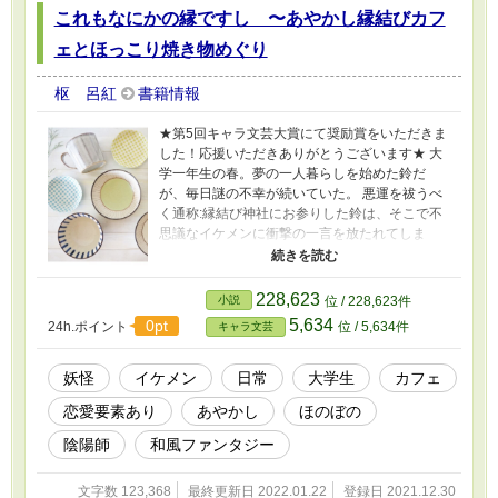
これもなにかの縁ですし 〜あやかし縁結びカフ
ェとほっこり焼き物めぐり
枢 呂紅
書籍情報
★第5回キャラ文芸大賞にて奨励賞をいただきま
した！応援いただきありがとうございます★ 大
学一年生の春。夢の一人暮らしを始めた鈴だ
が、毎日謎の不幸が続いていた。 悪運を祓うべ
く通称:縁結び神社にお参りした鈴は、そこで不
思議なイケメンに衝撃の一言を放たれてしま
う。 「だって君。悪い縁（えにし）に取り憑か
れているもの」 彼に連れて行かれたのは、妖怪
だけが集うノスタルジックなカフェ、縁結びカ
228,623
小説
位 / 228,623件
フェ。 そこで鈴は、妖狐と陰陽師を先祖に持つ
5,634
0pt
24h.ポイント
位 / 5,634件
キャラ文芸
という不思議なイケメン店長・狐月により、自
分と縁を結んだ『貧乏神』と対峙するけど
も……？ 人とあやかしの世が別れた時代に、ひ
妖怪
イケメン
日常
大学生
カフェ
とと妖怪、そして店主の趣味のほっこり焼き物
恋愛要素あり
あやかし
ほのぼの
が交錯する。 これは、偶然に出会い結ばれたひ
ととあやかしを繋ぐ、優しくあたたかな『縁結
陰陽師
和風ファンタジー
び』の物語。
文字数 123,368
最終更新日 2022.01.22
登録日 2021.12.30