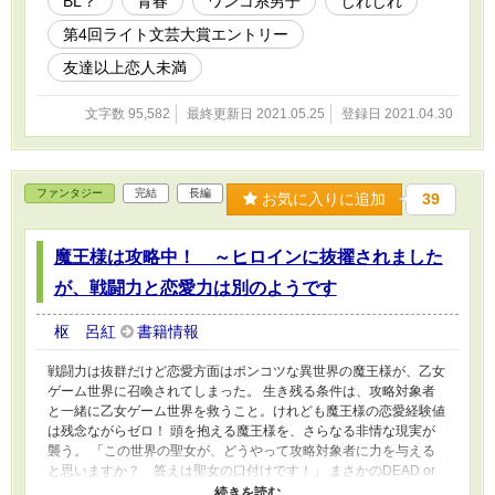
BL？
青春
ワンコ系男子
じれじれ
手な方はご注意ください。
第4回ライト文芸大賞エントリー
友達以上恋人未満
文字数 95,582
最終更新日 2021.05.25
登録日 2021.04.30
ファンタジー
完結
長編
お気に入りに追加
39
魔王様は攻略中！ ～ヒロインに抜擢されました
が、戦闘力と恋愛力は別のようです
枢 呂紅
書籍情報
戦闘力は抜群だけど恋愛方面はポンコツな異世界の魔王様が、乙女
ゲーム世界に召喚されてしまった。 生き残る条件は、攻略対象者
と一緒に乙女ゲーム世界を救うこと。けれども魔王様の恋愛経験値
は残念ながらゼロ！ 頭を抱える魔王様を、さらなる非情な現実が
襲う。 「この世界の聖女が、どうやって攻略対象者に力を与える
と思いますか？ 答えは聖女の口付けです！」 まさかのDEAD or
KISSな展開に絶体絶命な魔王様。さらには攻略対象者の中に、元