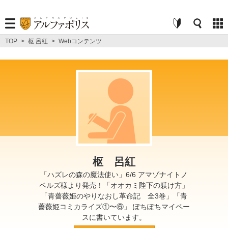
TOP
>
枢 呂紅
>
Webコンテンツ
枢 呂紅
「ハズレの森の魔法使い」6/6 アマゾナイトノ
ベルズ様より発売！「オオカミ陛下の躾け方」
「青薔薇姫のやりなおし革命記 全3巻」「青
薔薇姫コミカライズ①〜⑥」 ぽちぽちマイペー
スに書いています。