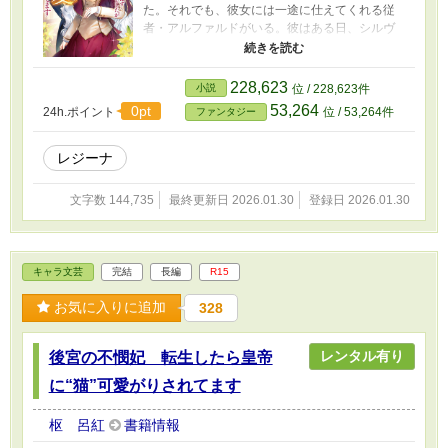
た。それでも、彼女には一途に仕えてくれる従
者・アルファルドがいる。彼はある日、シルヴ
ィアは「闇落ちする運命にある」と言う少女に
出会う。そんなふざけた運命には従えないと、
彼はシルヴィアの悩みを取り除くべく、日々、
228,623
小説
位 / 228,623件
彼女を甘やかし始めた！ 甘々な従者にシルビ
53,264
0pt
24h.ポイント
位 / 53,264件
ファンタジー
アはドキドキしてしまい――!?
レジーナ
文字数 144,735
最終更新日 2026.01.30
登録日 2026.01.30
キャラ文芸
完結
長編
R15
お気に入りに追加
328
レンタル有り
後宮の不憫妃 転生したら皇帝
に“猫”可愛がりされてます
枢 呂紅
書籍情報