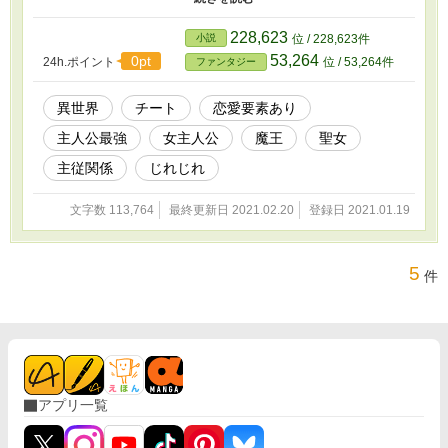
の世界の腹心の部下までがまぎれこんできて……？ 果たして魔王
様は、乙女ゲームのヒロインとして世界を無事に救えるのか。 初
228,623
小説
位 / 228,623件
心すぎる魔王様が赤面して転げまわったり、人間の手から敬愛する
53,264
0pt
24h.ポイント
位 / 53,264件
ファンタジー
魔王を守るために異世界から駆けつけたはずの元悪魔な美形部下が
泥沼にはまって悶え苦しんだり。 最恐魔王の、ジレきゅん主従ラ
ブ！ ※小説家になろう様でも連載しています。
異世界
チート
恋愛要素あり
主人公最強
女主人公
魔王
聖女
主従関係
じれじれ
文字数 113,764
最終更新日 2021.02.20
登録日 2021.01.19
5
件
アプリ一覧