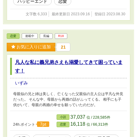
ハッピーエンド
恋愛
文字数 6,333
最終更新日 2023.09.16
登録日 2023.08.30
恋愛
連載中
長編
R18
お気に入りに追加
21
凡人な私に義兄弟さえも溺愛してきて困っていま
す！
いずみ
母親似の兄と姉は美しく、亡くなった父親似の主人公は平凡な外見
だった。 そんな中、母親から再婚の話がふってくる。 相手にも子
供がいて、母親の再婚の幸せを願っていたのだが。
37,037
小説
位 / 228,585件
16,118
7pt
24h.ポイント
位 / 66,313件
恋愛