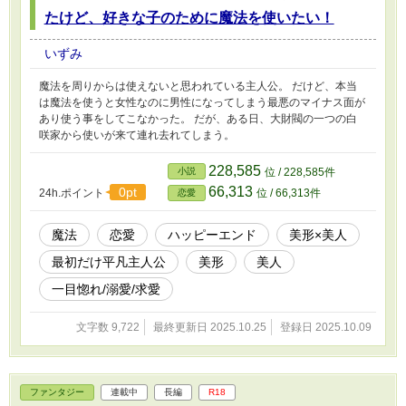
たけど、好きな子のために魔法を使いたい！
いずみ
魔法を周りからは使えないと思われている主人公。 だけど、本当
は魔法を使うと女性なのに男性になってしまう最悪のマイナス面が
あり使う事をしてこなかった。 だが、ある日、大財閥の一つの白
咲家から使いが来て連れ去れてしまう。
228,585
小説
位 / 228,585件
66,313
0pt
24h.ポイント
位 / 66,313件
恋愛
魔法
恋愛
ハッピーエンド
美形×美人
最初だけ平凡主人公
美形
美人
一目惚れ/溺愛/求愛
文字数 9,722
最終更新日 2025.10.25
登録日 2025.10.09
ファンタジー
連載中
長編
R18