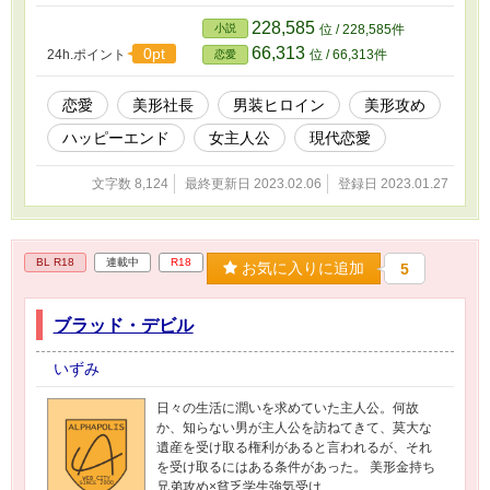
228,585
小説
位 / 228,585件
66,313
0pt
24h.ポイント
位 / 66,313件
恋愛
恋愛
美形社長
男装ヒロイン
美形攻め
ハッピーエンド
女主人公
現代恋愛
文字数 8,124
最終更新日 2023.02.06
登録日 2023.01.27
BL R18
連載中
R18
お気に入りに追加
5
ブラッド・デビル
いずみ
日々の生活に潤いを求めていた主人公。何故
か、知らない男が主人公を訪ねてきて、莫大な
遺産を受け取る権利があると言われるが、それ
を受け取るにはある条件があった。 美形金持ち
兄弟攻め×貧乏学生強気受け