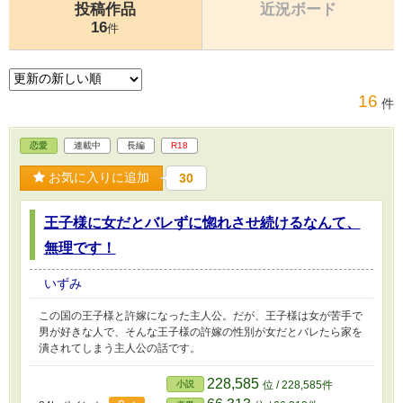
投稿作品
近況ボード
16
件
16
件
恋愛
連載中
長編
R18
お気に入りに追加
30
王子様に女だとバレずに惚れさせ続けるなんて、
無理です！
いずみ
この国の王子様と許嫁になった主人公。だが、王子様は女が苦手で
男が好きな人で、そんな王子様の許嫁の性別が女だとバレたら家を
潰されてしまう主人公の話です。
228,585
小説
位 / 228,585件