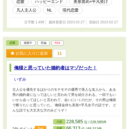
恋愛
ハッピーエンド
美形攻め×平凡受け
凡人主人公
NL
現代恋愛
文字数 1,498
最終更新日 2023.02.27
登録日 2023.02.27
恋愛
連載中
長編
R18
お気に入りに追加
11
俺様と思っていた婚約者はマゾだった！
いずみ
主人公を優先するばかりのモテモテの優秀で美人な友人から、ある
男の婚約者になってほしいと言われて男を紹介される。一回でもい
いから会ってほしいと言われて、会いにいくのだが、その男は俺様
で断りたいと思っていた。 俺様金持ち美形×平凡女子の話です。 ど
んな話でも大丈夫な方のみどうぞ！
228,585
小説
位 / 228,585件
66,313
0pt
24h.ポイント
位 / 66,313件
恋愛