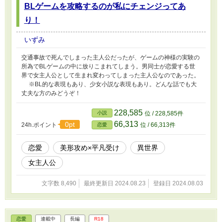
BLゲームを攻略するのが私にチェンジってあ
り！
いずみ
交通事故で死んでしまった主人公だったが、ゲームの神様の実験の
所為でBLゲームの中に放りこまれてしまう。男同士が恋愛する世
界で女主人公として生まれ変わってしまった主人公なのであった。
※BL的な表現もあり、少女小説な表現もあり。どんな話でも大
丈夫な方のみどうぞ！
228,585
小説
位 / 228,585件
66,313
0pt
24h.ポイント
位 / 66,313件
恋愛
恋愛
美形攻め×平凡受け
異世界
女主人公
文字数 8,490
最終更新日 2024.08.23
登録日 2024.08.03
恋愛
連載中
長編
R18