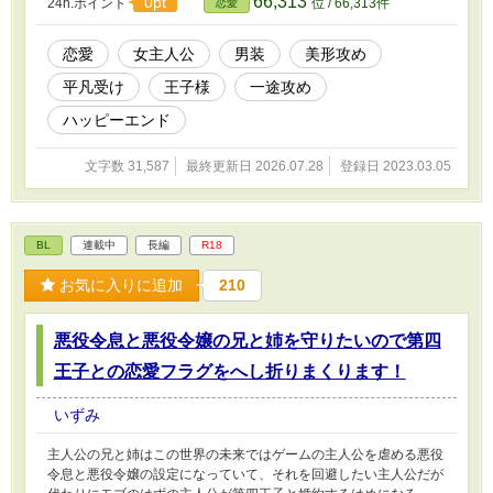
66,313
0pt
24h.ポイント
位 / 66,313件
恋愛
恋愛
女主人公
男装
美形攻め
平凡受け
王子様
一途攻め
ハッピーエンド
文字数 31,587
最終更新日 2026.07.28
登録日 2023.03.05
BL
連載中
長編
R18
お気に入りに追加
210
悪役令息と悪役令嬢の兄と姉を守りたいので第四
王子との恋愛フラグをへし折りまくります！
いずみ
主人公の兄と姉はこの世界の未来ではゲームの主人公を虐める悪役
令息と悪役令嬢の設定になっていて、それを回避したい主人公だが