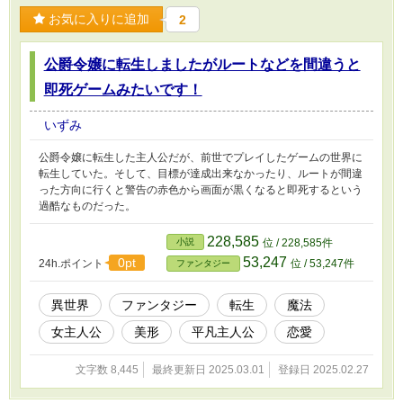
お気に入りに追加
2
公爵令嬢に転生しましたがルートなどを間違うと
即死ゲームみたいです！
いずみ
公爵令嬢に転生した主人公だが、前世でプレイしたゲームの世界に
転生していた。そして、目標が達成出来なかったり、ルートが間違
った方向に行くと警告の赤色から画面が黒くなると即死するという
過酷なものだった。
228,585
小説
位 / 228,585件
53,247
0pt
24h.ポイント
位 / 53,247件
ファンタジー
異世界
ファンタジー
転生
魔法
女主人公
美形
平凡主人公
恋愛
文字数 8,445
最終更新日 2025.03.01
登録日 2025.02.27