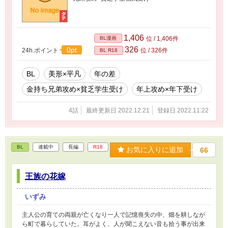
1,406
BL漫画
位 / 1,406件
326
0pt
24h.ポイント
位 / 326件
BL R18
BL
美形×平凡
年の差
金持ち兄弟攻め×貧乏学生受け
年上攻め×年下受け
4話
最終更新日 2022.12.21
登録日 2022.11.22
BL
連載中
長編
R18
お気に入りに追加
66
王族の花嫁
いずみ
主人公の育ての両親が亡くなり一人で記憶喪失の中、畑を耕しなが
ら町で暮らしていた。耳がよく、人が聞こえない音も拾う事が出来