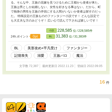
る。そんな中、王族の花嫁を見つけるために王都から使者が来た。
王族は男としか結婚しない、女性を好きなる事はない。だから、町
で独身の男性を王族の伴侶にする人間がいないか使者は探すのだっ
た。 特殊設定の王族もののファンタジー小説です！ どんな設定で
も大丈夫な方のみどうぞ！ 広い心で読んで下されば嬉しいです！
228,585
小説
位 / 228,585件
31,383
0pt
24h.ポイント
位 / 31,383件
BL
BL
美形攻め×平凡受け
ファンタジー
記憶喪失
溺愛
王族パロ
魔法
文字数 72,387
最終更新日 2022.11.23
登録日 2022.09.05
16
件