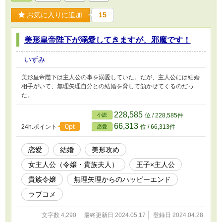
お気に入りに追加
15
美形皇帝陛下が溺愛してきますが、邪魔です！
いずみ
美形皇帝陛下は主人公の事を溺愛していた。だが、主人公には結婚
相手がいて、無理矢理自分との結婚を脅して頷かせてくるのだっ
た。
228,585
小説
位 / 228,585件
66,313
0pt
24h.ポイント
位 / 66,313件
恋愛
恋愛
結婚
美形攻め
女主人公（令嬢・貴族夫人）
王子×主人公
貴族令嬢
無理矢理からのハッピーエンド
ラブコメ
文字数 4,290
最終更新日 2024.05.17
登録日 2024.04.28