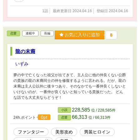
1話
最終更新日 2024.04.16
登録日 2024.04.16
恋愛
連載中
長編
お気に入りに追加
8
龍の末裔
いずみ
夢の中で亡くなった祖父が出てきて、主人公に他の仲良くない公爵
の貴族の龍の末裔同士の仲を修復するように言われる。だが、龍の
末裔は主人公以外に後９つあり、そのなかでも一番仲良くしないと
いけないのが、一番仲が良くないと知っている貴族だった。 どん
な話でも大丈夫ならどうぞ！
228,585
小説
位 / 228,585件
66,313
0pt
24h.ポイント
位 / 66,313件
恋愛
ファンタジー
美形攻め
男装ヒロイン