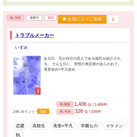
BL R18
連載中
R18
お気に入りに追加
2
トラブルメーカー
いずみ
ある日、兄が自分の恋人である彼氏を紹介され
る。 そんな日に、突然の来訪者があらわれて。
美形攻め×平凡攻め
1,406
BL漫画
位 / 1,406件
326
0pt
24h.ポイント
位 / 326件
BL R18
恋愛
高校生
美形×平凡
学園もの
イケメン
BL