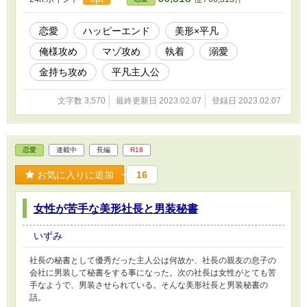
恋愛
ハッピーエンド
美形×平凡
俺様攻め
マゾ攻め
執着
溺愛
金持ち攻め
平凡主人公
文字数 3,570
最終更新日 2023.02.07
登録日 2023.02.07
恋愛
連載中
長編
R18
お気に入りに追加
16
女性が苦手な美形社長と男装秘書
いずみ
社長の秘書として優秀だった主人公は何故か、社長の親友の息子の
会社に男装して秘書をする事になった。次の社長は女性がとても苦
手なようで、男装させられている。そんな美形社長と男装秘書の
話。