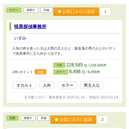
ホラー
連載中
長編
お気に入りに追加
1
怪異探偵事務所
いずみ
人魚の肉を食った元は人間の主人公と、吸血鬼の男の人とのバディ
で怪異事件に立ち向かう話です。
228,585
小説
位 / 228,585件
8,498
0pt
24h.ポイント
位 / 8,498件
ホラー
オカルト
人外
ホラー
男主人公
文字数 1,527
最終更新日 2025.01.24
登録日 2025.01.24
恋愛
連載中
長編
お気に入りに追加
2