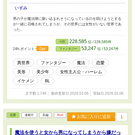
いずみ
男の子が魔法陣に吸い込まれそうになっているのを助けようとする
が一緒に召喚されてしまうが、その世界には女性がいない世界であ
った。
228,585
小説
位 / 228,585件
53,247
0pt
24h.ポイント
位 / 53,247件
ファンタジー
異世界
ファンタジー
魔法
恋愛
美形
美少年
女性主人公・ハーレム
イケメン
BL
文字数 1,746
最終更新日 2026.03.06
登録日 2026.03.06
恋愛
連載中
長編
R18
お気に入りに追加
1
魔法を使うと女から男になってしまうから嫌だっ