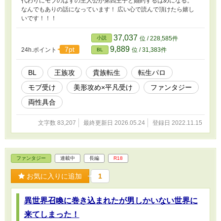
代わりにモブのはずの主人公が第四王子と婚約するはめになる。
なんでもありの話になっています！ 広い心で読んで頂けたら嬉し
いです！！！
37,037
小説
位 / 228,585件
9,889
7pt
24h.ポイント
位 / 31,383件
BL
BL
王族攻
貴族転生
転生パロ
モブ受け
美形攻め×平凡受け
ファンタジー
両性具合
文字数 83,207
最終更新日 2026.05.24
登録日 2022.11.15
ファンタジー
連載中
長編
R18
お気に入りに追加
1
異世界召喚に巻き込まれたが男しかいない世界に
来てしまった！