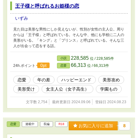
王子様と呼ばれるお姫様の恋
いずみ
見た目は美形な男性にしか見えないが、性別が女性の主人公。周り
からは「王子様」と呼ばれている。そんな中、他にも学校に二人の
美形がいる。「キング」と「プリンス」と呼ばれている。そんな三
人が出会って恋をする話。
228,585
小説
位 / 228,585件
66,313
0pt
24h.ポイント
位 / 66,313件
恋愛
恋愛
年の差
ハッピーエンド
美形攻め
美形受け
女主人公（女子高生）
学園もの
文字数 2,754
最終更新日 2024.09.06
登録日 2024.08.23
恋愛
連載中
長編
R18
お気に入りに追加
8