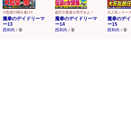
大監獄の闇を暴け!!
超巨大集落を死守せよ！
大人気シリー
魔拳のデイドリーマ
魔拳のデイドリーマ
魔拳のデイ
ー13
ー14
ー15
西和尚
/
著
西和尚
/
著
西和尚
/
著