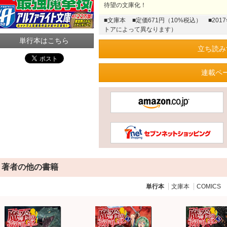
待望の文庫化！
■文庫本
■定価671円（10%税込）
■20
トアによって異なります）
単行本はこちら
立ち読み
連載ペ
著者の他の書籍
単行本
文庫本
COMICS