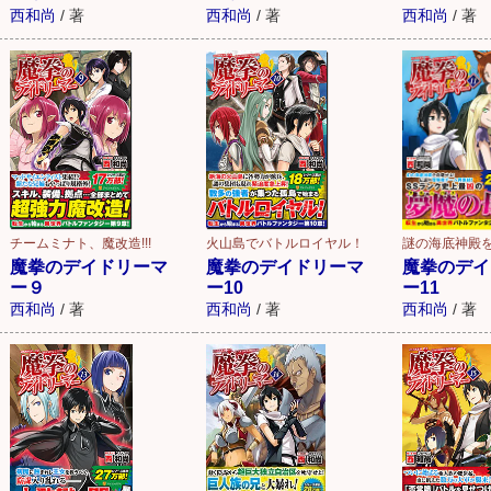
西和尚
/
著
西和尚
/
著
西和尚
/
著
チームミナト、魔改造!!!
火山島でバトルロイヤル！
謎の海底神殿
魔拳のデイドリーマ
魔拳のデイドリーマ
魔拳のデイ
ー９
ー10
ー11
西和尚
/
著
西和尚
/
著
西和尚
/
著