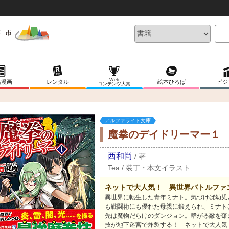
Web
稿漫画
レンタル
絵本ひろば
ビジ
コンテンツ大賞
アルファライト文庫
魔拳のデイドリーマー１
西和尚
/
著
Tea
/
装丁・本文イラスト
ネットで大人気！ 異世界バトルファ
異世界に転生した青年ミナト。気づけば幼児
も戦闘術にも優れた母親に鍛えられ、ミナト
先は魔物だらけのダンジョン。群がる敵を薙
技が地下迷宮で炸裂する！ ネットで大人気