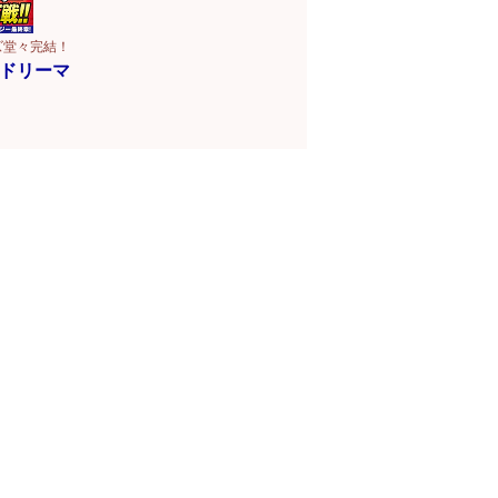
ズ堂々完結！
ドリーマ