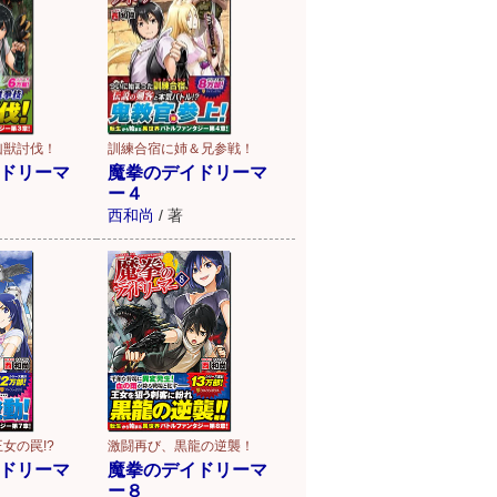
凶獣討伐！
訓練合宿に姉＆兄参戦！
ドリーマ
魔拳のデイドリーマ
ー４
西和尚
/
著
激闘再び、黒龍の逆襲！
女の罠!?
魔拳のデイドリーマ
ドリーマ
ー８