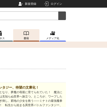
新規登録
ログイン
ネス
書籍
メディア化
ンタジー、待望の文庫化！
となり、夢魔の母親に育てられていた！ 魔法に
は見知らぬ世界へ旅立つ。ところが、ワープした
ぎ倒し、窮地の少女を救う――ミナトの最強魔拳
！ 転生から始まる異世界バトルファンタジー、