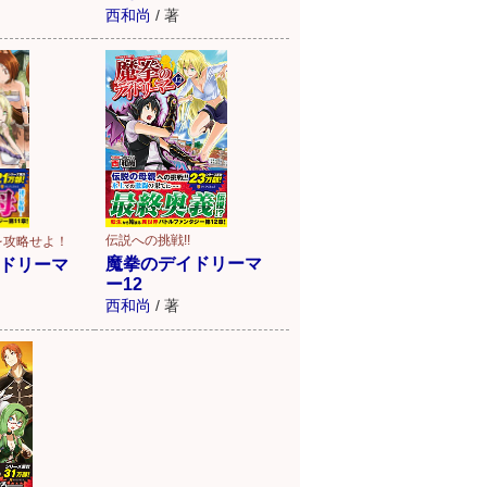
西和尚
/
著
伝説への挑戦!!
を攻略せよ！
魔拳のデイドリーマ
ドリーマ
ー12
西和尚
/
著