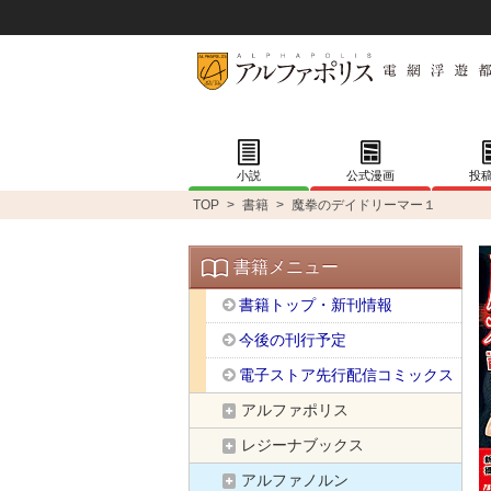
小説
公式漫画
投
TOP
>
書籍
>
魔拳のデイドリーマー１
書籍メニュー
書籍トップ・新刊情報
今後の刊行予定
電子ストア先行配信コミックス
アルファポリス
レジーナブックス
アルファノルン