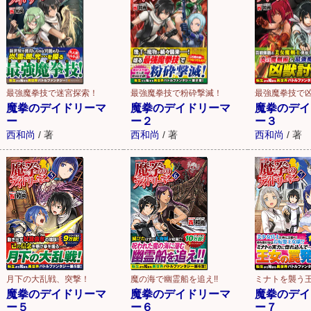
最強魔拳技で迷宮探索！
最強魔拳技で粉砕撃滅！
最強魔拳技で
魔拳のデイドリーマ
魔拳のデイドリーマ
魔拳のデイ
ー
ー２
ー３
西和尚
/
著
西和尚
/
著
西和尚
/
著
月下の大乱戦、突撃！
魔の海で幽霊船を追え!!
ミナトを襲う王
魔拳のデイドリーマ
魔拳のデイドリーマ
魔拳のデイ
ー５
ー６
ー７