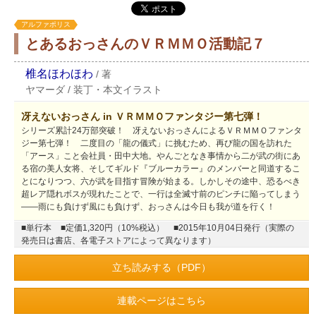
アルファポリス
とあるおっさんのＶＲＭＭＯ活動記７
椎名ほわほわ
/
著
ヤマーダ
/
装丁・本文イラスト
冴えないおっさん in ＶＲＭＭＯファンタジー第七弾！
シリーズ累計24万部突破！ 冴えないおっさんによるＶＲＭＭＯファンタ
ジー第七弾！ 二度目の「龍の儀式」に挑むため、再び龍の国を訪れた
「アース」こと会社員・田中大地。やんごとなき事情から二が武の街にあ
る宿の美人女将、そしてギルド『ブルーカラー』のメンバーと同道するこ
とになりつつ、六が武を目指す冒険が始まる。しかしその途中、恐るべき
超レア隠れボスが現れたことで、一行は全滅寸前のピンチに陥ってしまう
――雨にも負けず風にも負けず、おっさんは今日も我が道を行く！
■単行本
■定価1,320円（10%税込）
■2015年10月04日発行（実際の
発売日は書店、各電子ストアによって異なります）
立ち読みする（PDF）
連載ページはこちら