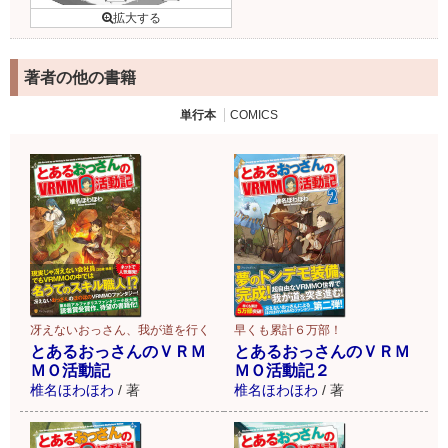
著者の他の書籍
単行本
COMICS
冴えないおっさん、我が道を行く
早くも累計６万部！
とあるおっさんのＶＲＭ
とあるおっさんのＶＲＭ
ＭＯ活動記
ＭＯ活動記２
椎名ほわほわ
/
著
椎名ほわほわ
/
著