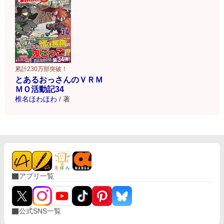
累計230万部突破！
とあるおっさんのＶＲＭ
ＭＯ活動記34
椎名ほわほわ
/
著
アプリ一覧
公式SNS一覧