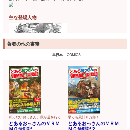
主な登場人物
著者の他の書籍
単行本
COMICS
冴えないおっさん、我が道を行く
早くも累計６万部！
とあるおっさんのＶＲＭ
とあるおっさんのＶＲＭ
ＭＯ活動記
ＭＯ活動記２