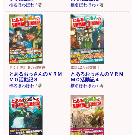
椎名ほわほわ
/
著
椎名ほわほわ
/
著
早くも累計９万部突破！
累計12万部突破！
とあるおっさんのＶＲＭ
とあるおっさんのＶＲＭ
ＭＯ活動記３
ＭＯ活動記４
椎名ほわほわ
/
著
椎名ほわほわ
/
著