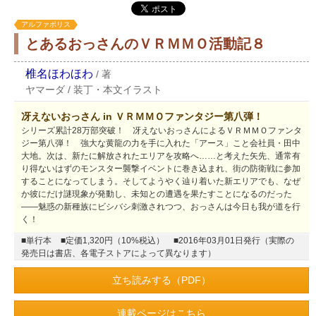
アルファポリス
とあるおっさんのＶＲＭＭＯ活動記８
椎名ほわほわ
/
著
ヤマーダ
/
装丁・本文イラスト
冴えないおっさん in ＶＲＭＭＯファンタジー第八弾！
シリーズ累計28万部突破！ 冴えないおっさんによるＶＲＭＭＯファンタ
ジー第八弾！ 強大な黄龍の力を手に入れた「アース」こと会社員・田中
大地。次は、新たに解放されたエリアを攻略へ……と考えた矢先、通常有
り得ないはずのモンスター襲撃イベントに巻き込まれ、街の防衛戦に参加
することになってしまう。そしてようやく辿り着いた新エリアでも、なぜ
か彼にだけ謎現象が発動し、未知との遭遇を果たすことになるのだった
――魅惑の新種族にビシバシ刺激されつつ、おっさんは今日も我が道を行
く！
■単行本
■定価1,320円（10%税込）
■2016年03月01日発行（実際の
発売日は書店、各電子ストアによって異なります）
立ち読みする（PDF）
連載ページはこちら