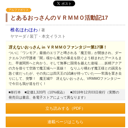
アルファポリス
とあるおっさんのＶＲＭＭＯ活動記17
椎名ほわほわ
/
著
ヤマーダ
/
装丁・本文イラスト
冴えないおっさん in ＶＲＭＭＯファンタジー第17弾！
ついに「ワンモア」最後のエリアと噂される「魔王領」が開放され、ダー
クエルフの守護者「闇」様から魔力の暴走を防ぐよう頼まれたアースもま
た、早速関所へと向かう。そして無事に国境を越えた途端……妖精アクア
の力を借りて空路で魔王城へ一直線！ なりふり構わず魔王様との謁見を
急ぐ彼だったが、その先には四天王の試練が待っていた――常識を置き去
りにして、突撃！ 魔王城!? 冴えないおっさん、VRMMOファンタジー
で今日も我が道を行く！
■単行本
■定価1,320円（10%税込）
■2018年12月03日発行（実際の
発売日は書店、各電子ストアによって異なります）
立ち読みする（PDF）
連載ページはこちら