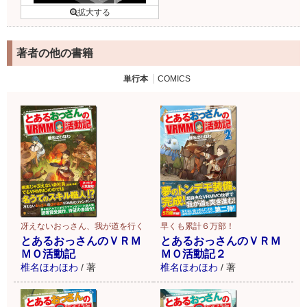
著者の他の書籍
単行本
COMICS
冴えないおっさん、我が道を行く
早くも累計６万部！
とあるおっさんのＶＲＭ
とあるおっさんのＶＲＭ
ＭＯ活動記
ＭＯ活動記２
椎名ほわほわ
/
著
椎名ほわほわ
/
著