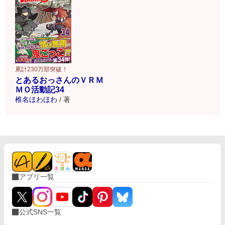
累計230万部突破！
とあるおっさんのＶＲＭ
ＭＯ活動記34
椎名ほわほわ
/
著
アプリ一覧
公式SNS一覧