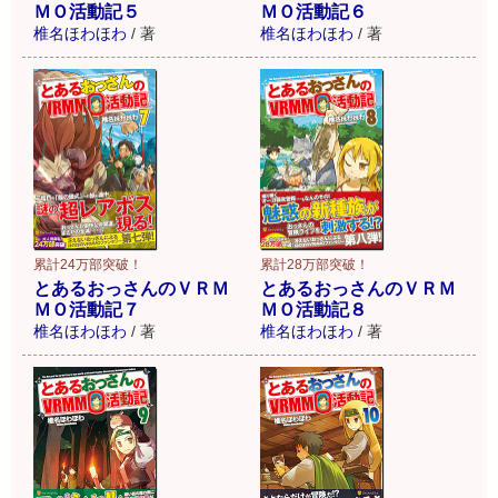
ＭＯ活動記５
ＭＯ活動記６
椎名ほわほわ
/
著
椎名ほわほわ
/
著
累計24万部突破！
累計28万部突破！
とあるおっさんのＶＲＭ
とあるおっさんのＶＲＭ
ＭＯ活動記７
ＭＯ活動記８
椎名ほわほわ
/
著
椎名ほわほわ
/
著