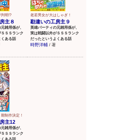
判明!?
老若男女が大はしゃぎ！
房主８
勘違いの工房主９
の元雑用係が、
英雄パーティの元雑用係が、
がＳＳＳランク
実は戦闘以外がＳＳＳランク
よくある話
だったというよくある話
著
時野洋輔
/
著
２期制作決定！
房主12
の元雑用係が、
がＳＳＳランク
よくある話