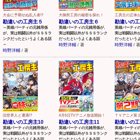
大会に予期せぬ乱入者!?
大御所工房の秘密を探れ！
工房主の正体が
勘違いの工房主５
勘違いの工房主６
勘違いの工
～英雄パーティの元雑用係
英雄パーティの元雑用係が、
英雄パーティ
が、実は戦闘以外がＳＳＳラ
実は戦闘以外がＳＳＳランク
実は戦闘以外
ンクだったというよくある話
だったというよくある話
だったという
～
時野洋輔
/
著
時野洋輔
/
時野洋輔
/
著
旧世界人と遭遇!?
4月6日TVアニメ放送開始！
ＴＶアニメ第
勘違いの工房主10
勘違いの工房主11
勘違いの工
英雄パーティの元雑用係が、
英雄パーティの元雑用係が、
英雄パーティ
実は戦闘以外がＳＳＳランク
実は戦闘以外がＳＳＳランク
実は戦闘以外
だったというよくある話
だったというよくある話
だったという