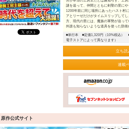
分が本当の工房主だとは露知らず、工房
謎を追って、仲間とともに剣聖の里にや
1200年前に同じ場所にあったハスト村
アとリーゼだけがタイムスリップしてし
方、現代の里には、魔族の軍勢が迫って
外誰も知らないような道具を使った防衛
■単行本
■定価1,320円（10%税込）
電子ストアによって異なります）
立ち読
連載
原作公式サイト