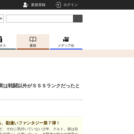
新規登録
ログイン
ネス
書籍
メディア化
実は戦闘以外がＳＳＳランクだったと
る、勘違いファンタジー第７弾！
ど、それに気付いていない少年、クルト。彼は自