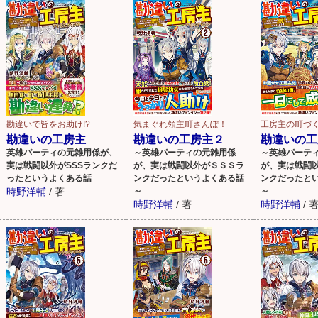
勘違いで皆をお助け!?
気まぐれ領主町さんぽ！
工房主の町づ
勘違いの工房主
勘違いの工房主２
勘違いの工
英雄パーティの元雑用係が、
～英雄パーティの元雑用係
～英雄パーテ
実は戦闘以外がSSSランクだ
が、実は戦闘以外がＳＳＳラ
が、実は戦闘
ったというよくある話
ンクだったというよくある話
ンクだったと
時野洋輔
/
著
～
～
時野洋輔
/
著
時野洋輔
/