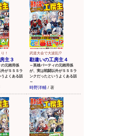
くり！
武道大会で大波乱!?
房主３
勘違いの工房主４
ィの元雑用係
～英雄パーティの元雑用係
以外がＳＳＳラ
が、実は戦闘以外がＳＳＳラ
いうよくある話
ンクだったというよくある話
～
著
時野洋輔
/
著