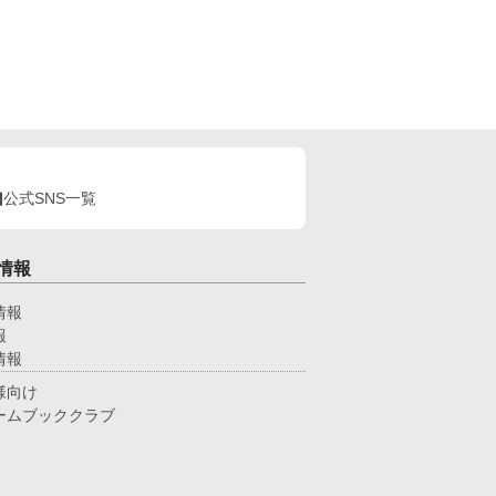
公式SNS一覧
情報
情報
報
情報
様向け
ームブッククラブ