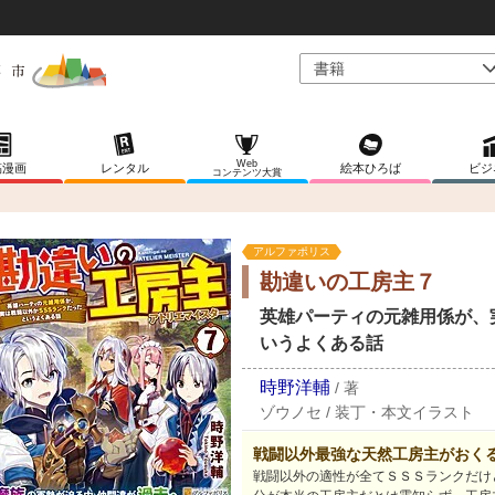
Web
稿漫画
レンタル
絵本ひろば
ビジ
コンテンツ大賞
アルファポリス
勘違いの工房主７
英雄パーティの元雑用係が、
いうよくある話
時野洋輔
/
著
ゾウノセ
/
装丁・本文イラスト
戦闘以外最強な天然工房主がおく
戦闘以外の適性が全てＳＳＳランクだけ