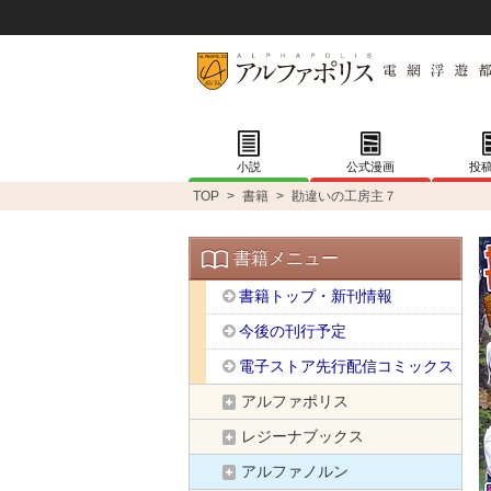
小説
公式漫画
投
TOP
>
書籍
>
勘違いの工房主７
書籍メニュー
書籍トップ・新刊情報
今後の刊行予定
電子ストア先行配信コミックス
アルファポリス
レジーナブックス
アルファノルン