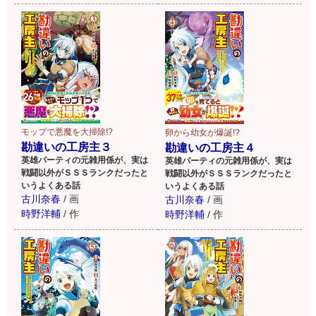
モップで悪魔を大掃除!?
卵から幼女が爆誕!?
勘違いの工房主３
勘違いの工房主４
英雄パーティの元雑用係が、実は
英雄パーティの元雑用係が、実は
戦闘以外がＳＳＳランクだったと
戦闘以外がＳＳＳランクだったと
いうよくある話
いうよくある話
古川奈春
/
画
古川奈春
/
画
時野洋輔
/
作
時野洋輔
/
作