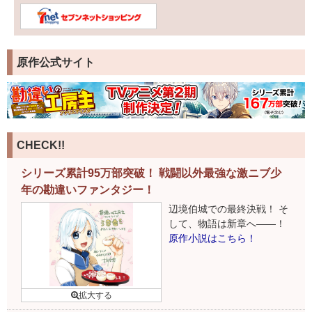
原作公式サイト
CHECK!!
シリーズ累計95万部突破！ 戦闘以外最強な激ニブ少
年の勘違いファンタジー！
辺境伯城での最終決戦！ そ
して、物語は新章へ――！
原作小説はこちら！