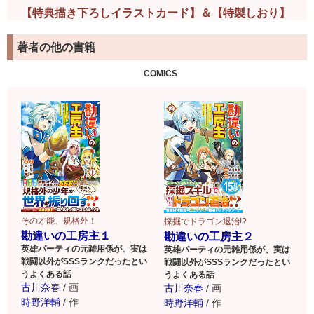
【特典描き下ろしイラストカード】＆【特製しおり】
が付いてくる！
著者の他の書籍
店舗限定★特典描き下ろしイラストカード全４種！
そして既刊含め漫画・小説を購入した方にはアニメ放送記念
COMICS
特製しおりを配布！
詳しくはこちらをチェック！
巻末には描き下ろし漫画を収録★
ユーリシアとサクラのみん
なで、とある【実験】に挑
戦…？
その才能、規格外！
採掘でドラゴン退治!?
勘違いの工房主１
勘違いの工房主２
英雄パーティの元雑用係が、実は
英雄パーティの元雑用係が、実は
戦闘以外がSSSランクだったとい
戦闘以外がSSSランクだったとい
うよくある話
うよくある話
古川奈春
/
画
古川奈春
/
画
時野洋輔
/
作
時野洋輔
/
作