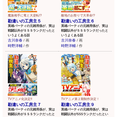
魔族相手に竜と大逆転!?
敵地のお祭りで大革命!?
勘違いの工房主５
勘違いの工房主６
英雄パーティの元雑用係が、実は
英雄パーティの元雑用係が、実は
戦闘以外がＳＳＳランクだったと
戦闘以外がＳＳＳランクだったと
いうよくある話
いうよくある話
古川奈春
/
画
古川奈春
/
画
時野洋輔
/
作
時野洋輔
/
作
TVアニメ化決定!!
TVアニメ第２期制作決定！
勘違いの工房主７
勘違いの工房主９
英雄パーティの元雑用係が、実は
英雄パーティの元雑用係が、実は
戦闘以外がＳＳＳランクだったと
戦闘以外がSSSランクだったとい