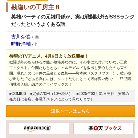
勘違いの工房主８
英雄パーティの元雑用係が、実は戦闘以外がSSSランク
だったというよくある話
古川奈春
/
画
時野洋輔
/
作
待望のTVアニメ、4月6日より放送開始！
戦闘以外のあらゆる才能が規格外なのに、その事に気付いていない工房
主・クルト。仲間たちとともにヒルデガルドを救出し安心したのも束の
間、現れたのは事件の黒幕たる魔族――脚本家《スクリプター》。彼が喚
び出した〝とある存在〟は、クルトたちにとって因縁深い敵で……!? 辺境
伯城潜入編、怒涛のクライマックス！
■COMICS
■定価770円（10%税込）
■2025年03月31日発行（実際の
発売日は書店、各電子ストアによって異なります）
連載ページはこちら