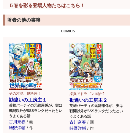
５巻を彩る登場人物たちはこちら！
著者の他の書籍
COMICS
その才能、規格外！
採掘でドラゴン退治!?
勘違いの工房主１
勘違いの工房主２
英雄パーティの元雑用係が、実は
英雄パーティの元雑用係が、実は
戦闘以外がSSSランクだったとい
戦闘以外がSSSランクだったとい
うよくある話
うよくある話
古川奈春
/
画
古川奈春
/
画
時野洋輔
/
作
時野洋輔
/
作