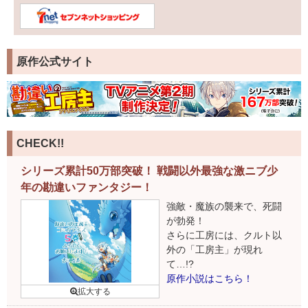
原作公式サイト
CHECK!!
シリーズ累計50万部突破！ 戦闘以外最強な激ニブ少
年の勘違いファンタジー！
強敵・魔族の襲来で、死闘
が勃発！
さらに工房には、クルト以
外の「工房主」が現れ
て…!?
原作小説はこちら！