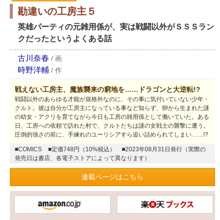
勘違いの工房主５
英雄パーティの元雑用係が、実は戦闘以外がＳＳＳラン
クだったというよくある話
古川奈春
/
画
時野洋輔
/
作
戦えない工房主、魔族襲来の窮地を……ドラゴンと大逆転!?
戦闘以外のあらゆる才能が規格外なのに、その事に気付いていない少年・
クルト。彼は自分が工房主になっている事など知らず、卵から生まれた謎
の幼女・アクリを育てながら今日も工房の雑用係として働いていた。ある
日、工房への依頼で訪れた村で、クルトたちは謎の女戦士の襲撃に遭う。
圧倒的強さの前に、手練れのユーリシアすら追い詰められてしまい……!?
■COMICS
■定価748円（10%税込）
■2023年08月31日発行（実際の
発売日は書店、各電子ストアによって異なります）
連載ページはこちら