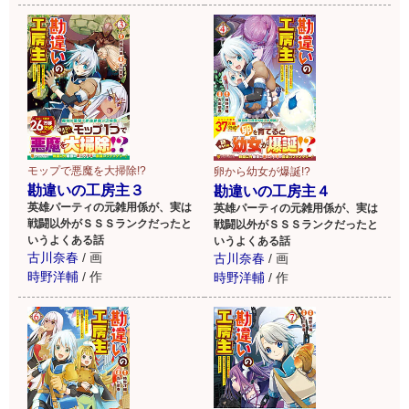
モップで悪魔を大掃除!?
卵から幼女が爆誕!?
勘違いの工房主３
勘違いの工房主４
英雄パーティの元雑用係が、実は
英雄パーティの元雑用係が、実は
戦闘以外がＳＳＳランクだったと
戦闘以外がＳＳＳランクだったと
いうよくある話
いうよくある話
古川奈春
/
画
古川奈春
/
画
時野洋輔
/
作
時野洋輔
/
作