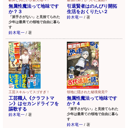
最強の弟子がついに集結!?
駅弁と共にいざ新天地へ！
引退賢者はのんびり開拓
無属性魔法って地味です
生活をおくりたい２
か？３
鈴木竜一
/
著
「派手さがない」と見捨てられた
少年は最果ての領地で自由に暮ら
す
鈴木竜一
/
著
工芸スキルってスゴすぎ！
領地に隠された秘境発見!?
工芸職人《クラフトマ
無属性魔法って地味です
ン》はセカンドライフを
か？４
謳歌する
「派手さがない」と見捨てられた
少年は最果ての領地で自由に暮ら
鈴木竜一
/
著
す
鈴木竜一
/
著