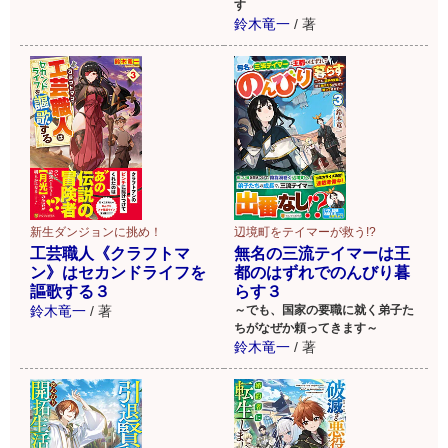
す
鈴木竜一
/
著
新生ダンジョンに挑め！
辺境町をテイマーが救う!?
工芸職人《クラフトマ
無名の三流テイマーは王
ン》はセカンドライフを
都のはずれでのんびり暮
謳歌する３
らす３
鈴木竜一
/
著
～でも、国家の要職に就く弟子た
ちがなぜか頼ってきます～
鈴木竜一
/
著