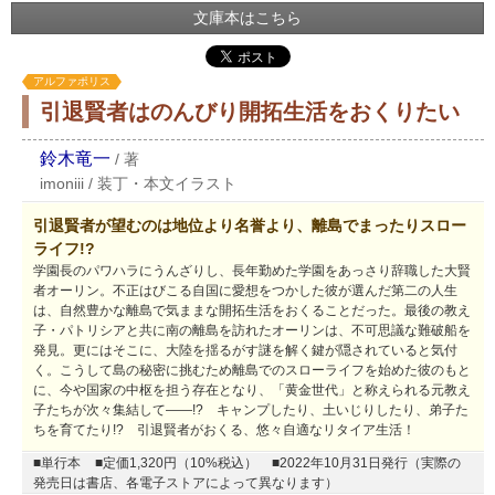
文庫本はこちら
アルファポリス
引退賢者はのんびり開拓生活をおくりたい
鈴木竜一
/
著
imoniii
/
装丁・本文イラスト
引退賢者が望むのは地位より名誉より、離島でまったりスロー
ライフ!?
学園長のパワハラにうんざりし、長年勤めた学園をあっさり辞職した大賢
者オーリン。不正はびこる自国に愛想をつかした彼が選んだ第二の人生
は、自然豊かな離島で気ままな開拓生活をおくることだった。最後の教え
子・パトリシアと共に南の離島を訪れたオーリンは、不可思議な難破船を
発見。更にはそこに、大陸を揺るがす謎を解く鍵が隠されていると気付
く。こうして島の秘密に挑むため離島でのスローライフを始めた彼のもと
に、今や国家の中枢を担う存在となり、「黄金世代」と称えられる元教え
子たちが次々集結して――!? キャンプしたり、土いじりしたり、弟子た
ちを育てたり!? 引退賢者がおくる、悠々自適なリタイア生活！
■単行本
■定価1,320円（10%税込）
■2022年10月31日発行（実際の
発売日は書店、各電子ストアによって異なります）