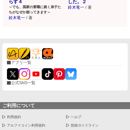
した。２
らす４
鈴木竜一
/
著
～でも、国家の要職に就く弟子た
ちがなぜか頼ってきます～
鈴木竜一
/
著
アプリ一覧
公式SNS一覧
ご利用について
利用規約
ヘルプ
アルファコイン利用規約
投稿ガイドライン