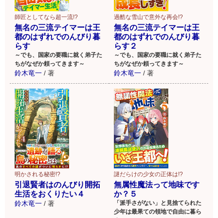
師匠としてなら超一流!?
過酷な雪山で意外な再会!?
無名の三流テイマーは王
無名の三流テイマーは王
都のはずれでのんびり暮
都のはずれでのんびり暮
らす
らす２
～でも、国家の要職に就く弟子た
～でも、国家の要職に就く弟子た
ちがなぜか頼ってきます～
ちがなぜか頼ってきます～
鈴木竜一
/
著
鈴木竜一
/
著
明かされる秘密!?
謎だらけの少女の正体は!?
引退賢者はのんびり開拓
無属性魔法って地味です
生活をおくりたい４
か？５
鈴木竜一
/
著
「派手さがない」と見捨てられた
少年は最果ての領地で自由に暮ら