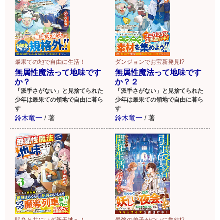
最果ての地で自由に生活！
ダンジョンでお宝新発見!?
無属性魔法って地味です
無属性魔法って地味です
か？
か？２
「派手さがない」と見捨てられた
「派手さがない」と見捨てられた
少年は最果ての領地で自由に暮ら
少年は最果ての領地で自由に暮ら
す
す
鈴木竜一
/
著
鈴木竜一
/
著