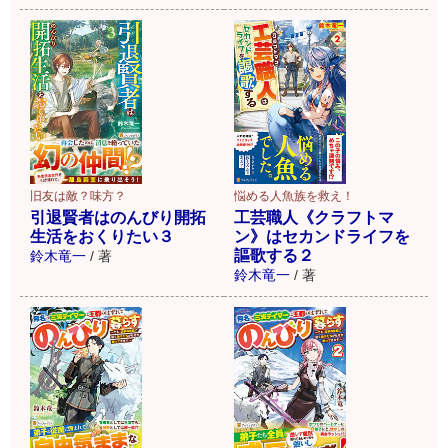
旧友は敵？味方？
悩める人魚族を救え！
引退賢者はのんびり開拓
工芸職人《クラフトマ
生活をおくりたい３
ン》はセカンドライフを
謳歌する２
鈴木竜一
/
著
鈴木竜一
/
著