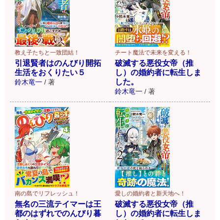
チート魔法で未来を変える！
教え子たちと一致団結！
破滅する悪役女帝（推
引退賢者はのんびり開拓
し）の婚約者に転生しま
生活をおくりたい５
した。
鈴木竜一
/
著
鈴木竜一
/
著
愛しの婚約者と新天地へ！
南の島でリフレッシュ！
破滅する悪役女帝（推
無名の三流テイマーは王
し）の婚約者に転生しま
都のはずれでのんびり暮