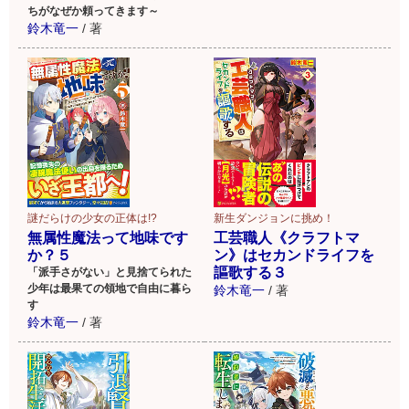
ちがなぜか頼ってきます～
鈴木竜一
/
著
謎だらけの少女の正体は!?
新生ダンジョンに挑め！
無属性魔法って地味です
工芸職人《クラフトマ
か？５
ン》はセカンドライフを
謳歌する３
「派手さがない」と見捨てられた
少年は最果ての領地で自由に暮ら
鈴木竜一
/
著
す
鈴木竜一
/
著