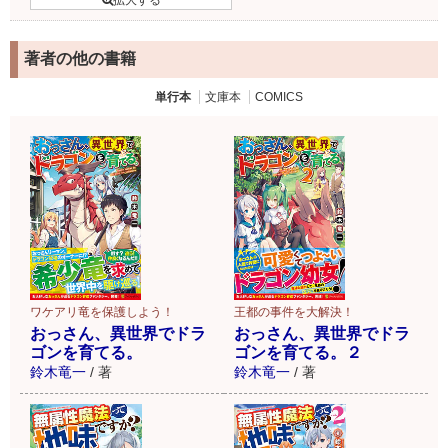
著者の他の書籍
単行本
文庫本
COMICS
ワケアリ竜を保護しよう！
王都の事件を大解決！
おっさん、異世界でドラ
おっさん、異世界でドラ
ゴンを育てる。
ゴンを育てる。２
鈴木竜一
/
著
鈴木竜一
/
著