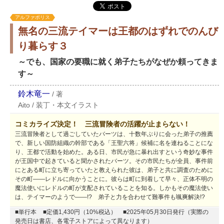
アルファポリス
無名の三流テイマーは王都のはずれでのんび
り暮らす３
～でも、国家の要職に就く弟子たちがなぜか頼ってきま
す～
鈴木竜一
/
著
Aito
/
装丁・本文イラスト
コミカライズ決定！ 三流冒険者の活躍が止まらない！
三流冒険者として過ごしていたバーツは、十数年ぶりに会った弟子の推薦
で、新しい国防組織の幹部である「王聖六将」候補に名を連ねることにな
り、王都で活動を始めた。ある日、市民が急に暴れ出すという奇妙な事件
が王国中で起きていると聞かされたバーツ。その市民たちが全員、事件前
にとある町に立ち寄っていたと教えられた彼は、弟子と共に調査のために
その町――レドルに向かうことに。彼らは町に到着して早々、正体不明の
魔法使いにレドルの町が支配されていることを知る。しかもその魔法使い
は、テイマーのようで――!? 弟子と力を合わせて難事件も颯爽解決!?
■単行本
■定価1,430円（10%税込）
■2025年05月30日発行（実際の
発売日は書店、各電子ストアによって異なります）