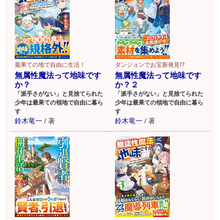
最果ての地で自由に生活！
ダンジョンでお宝新発見!?
無属性魔法って地味です
無属性魔法って地味です
か？
か？２
「派手さがない」と見捨てられた
「派手さがない」と見捨てられた
少年は最果ての領地で自由に暮ら
少年は最果ての領地で自由に暮ら
す
す
鈴木竜一
/
著
鈴木竜一
/
著