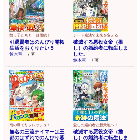
チート魔法で未来を変える！
教え子たちと一致団結！
破滅する悪役女帝（推
引退賢者はのんびり開拓
し）の婚約者に転生しま
生活をおくりたい５
した。
鈴木竜一
/
著
鈴木竜一
/
著
愛しの婚約者と新天地へ！
南の島でリフレッシュ！
破滅する悪役女帝（推
無名の三流テイマーは王
し）の婚約者に転生しま
都のはずれでのんびり暮