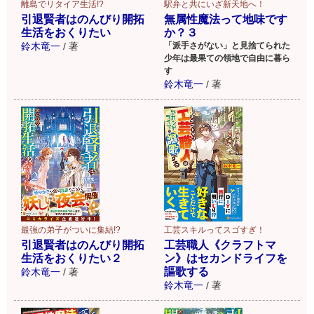
離島でリタイア生活!?
駅弁と共にいざ新天地へ！
引退賢者はのんびり開拓
無属性魔法って地味です
生活をおくりたい
か？３
鈴木竜一
/
著
「派手さがない」と見捨てられた
少年は最果ての領地で自由に暮ら
す
鈴木竜一
/
著
最強の弟子がついに集結!?
工芸スキルってスゴすぎ！
引退賢者はのんびり開拓
工芸職人《クラフトマ
生活をおくりたい２
ン》はセカンドライフを
謳歌する
鈴木竜一
/
著
鈴木竜一
/
著