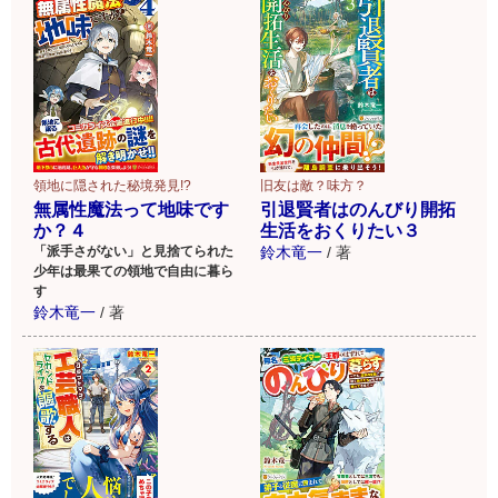
領地に隠された秘境発見!?
旧友は敵？味方？
無属性魔法って地味です
引退賢者はのんびり開拓
か？４
生活をおくりたい３
「派手さがない」と見捨てられた
鈴木竜一
/
著
少年は最果ての領地で自由に暮ら
す
鈴木竜一
/
著