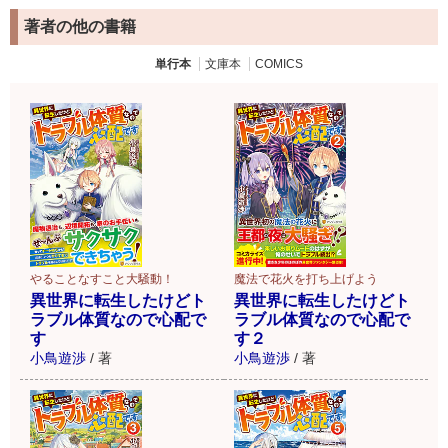
著者の他の書籍
単行本
文庫本
COMICS
やることなすこと大騒動！
魔法で花火を打ち上げよう
異世界に転生したけどト
異世界に転生したけどト
ラブル体質なので心配で
ラブル体質なので心配で
す
す２
小鳥遊渉
/
著
小鳥遊渉
/
著