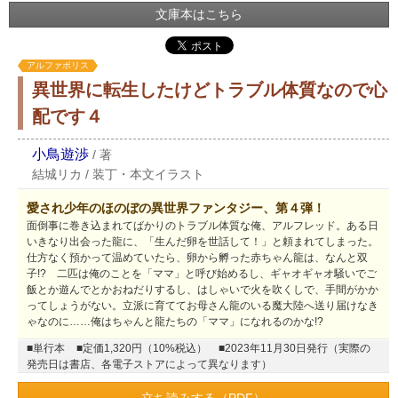
文庫本はこちら
アルファポリス
異世界に転生したけどトラブル体質なので心
配です４
小鳥遊渉
/
著
結城リカ
/
装丁・本文イラスト
愛され少年のほのぼの異世界ファンタジー、第４弾！
面倒事に巻き込まれてばかりのトラブル体質な俺、アルフレッド。ある日
いきなり出会った龍に、「生んだ卵を世話して！」と頼まれてしまった。
仕方なく預かって温めていたら、卵から孵った赤ちゃん龍は、なんと双
子!? 二匹は俺のことを「ママ」と呼び始めるし、ギャオギャオ騒いでご
飯とか遊んでとかおねだりするし、はしゃいで火を吹くしで、手間がかか
ってしょうがない。立派に育ててお母さん龍のいる魔大陸へ送り届けなき
ゃなのに……俺はちゃんと龍たちの「ママ」になれるのかな!?
■単行本
■定価1,320円（10%税込）
■2023年11月30日発行（実際の
発売日は書店、各電子ストアによって異なります）
立ち読みする（PDF）