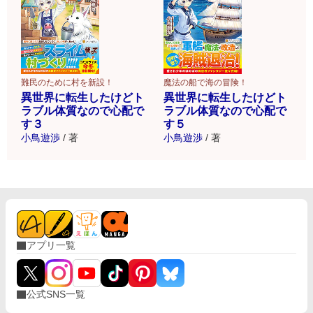
難民のために村を新設！
魔法の船で海の冒険！
異世界に転生したけどト
異世界に転生したけどト
ラブル体質なので心配で
ラブル体質なので心配で
す３
す５
小鳥遊渉
/
著
小鳥遊渉
/
著
アプリ一覧
公式SNS一覧