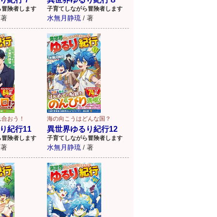
ら冒険者します
子育てしながら冒険者します
著
水無月静琉
/
著
れ合おう！
海の向こうはどんな国？
り紀行11
異世界ゆるり紀行12
ら冒険者します
子育てしながら冒険者します
著
水無月静琉
/
著