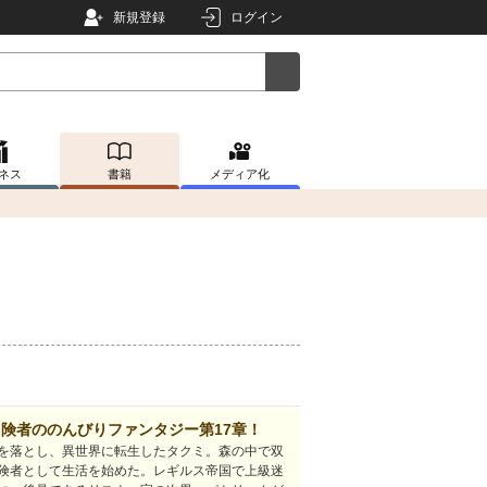
新規登録
ログイン
ネス
書籍
メディア化
冒険者ののんびりファンタジー第17章！
を落とし、異世界に転生したタクミ。森の中で双
険者として生活を始めた。レギルス帝国で上級迷