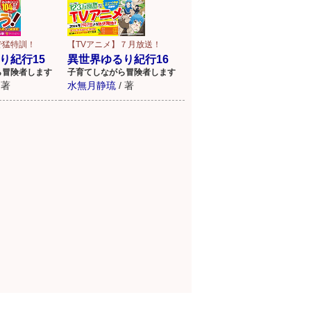
で猛特訓！
【TVアニメ】７月放送！
り紀行15
異世界ゆるり紀行16
ら冒険者します
子育てしながら冒険者します
著
水無月静琉
/
著