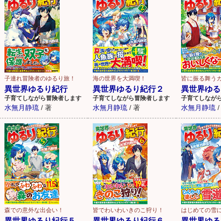
海の世界を大満喫！
子連れ冒険者のゆるり旅！
皆に振る舞う
異世界ゆるり紀行２
異世界ゆるり紀行
異世界ゆる
子育てしながら冒険者します
子育てしながら冒険者します
子育てしなが
水無月静琉
/
著
水無月静琉
/
著
水無月静琉
/
森での意外な出会い！
皆でわいわいきのこ狩り！
はじめての雪
異世界ゆるり紀行５
異世界ゆるり紀行６
異世界ゆる