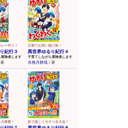
カレー作り！
王都でお買い物三昧！
り紀行３
異世界ゆるり紀行４
ら冒険者します
子育てしながら冒険者します
著
水無月静琉
/
著
に大興奮！
皆で楽しくモチつき大会！
り紀行７
異世界ゆるり紀行８