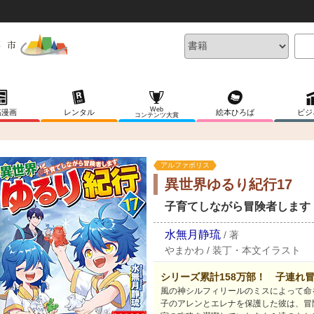
Web
稿漫画
レンタル
絵本ひろば
ビジ
コンテンツ大賞
アルファポリス
異世界ゆるり紀行17
子育てしながら冒険者します
水無月静琉
/
著
やまかわ
/
装丁・本文イラスト
シリーズ累計158万部！ 子連れ
風の神シルフィリールのミスによって命
子のアレンとエレナを保護した彼は、冒