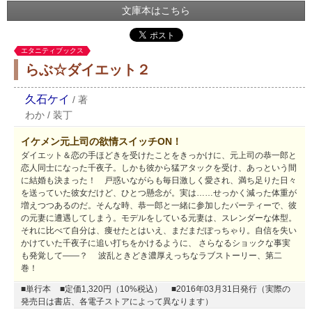
文庫本はこちら
エタニティブックス
らぶ☆ダイエット２
久石ケイ
/
著
わか
/
装丁
イケメン元上司の欲情スイッチON！
ダイエット＆恋の手ほどきを受けたことをきっかけに、元上司の恭一郎と
恋人同士になった千夜子。しかも彼から猛アタックを受け、あっという間
に結婚も決まった！ 戸惑いながらも毎日激しく愛され、満ち足りた日々
を送っていた彼女だけど、ひとつ懸念が。実は……せっかく減った体重が
増えつつあるのだ。そんな時、恭一郎と一緒に参加したパーティーで、彼
の元妻に遭遇してしまう。モデルをしている元妻は、スレンダーな体型。
それに比べて自分は、痩せたとはいえ、まだまだぽっちゃり。自信を失い
かけていた千夜子に追い打ちをかけるように、 さらなるショックな事実
も発覚して――？ 波乱ときどき濃厚えっちなラブストーリー、第二
巻！
■単行本
■定価1,320円（10%税込）
■2016年03月31日発行（実際の
発売日は書店、各電子ストアによって異なります）