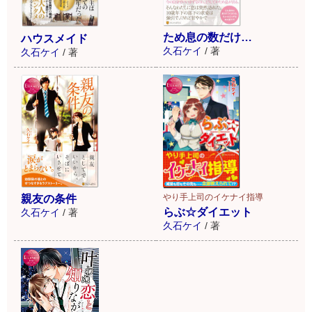
ため息の数だけ…
ハウスメイド
久石ケイ
/
著
久石ケイ
/
著
やり手上司のイケナイ指導
親友の条件
らぶ☆ダイエット
久石ケイ
/
著
久石ケイ
/
著