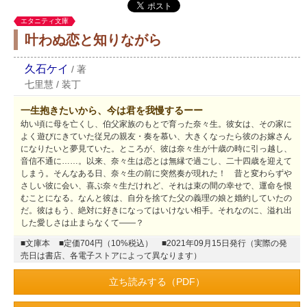
エタニティ文庫
叶わぬ恋と知りながら
久石ケイ
/
著
七里慧
/
装丁
一生抱きたいから、今は君を我慢するーー
幼い頃に母を亡くし、伯父家族のもとで育った奈々生。彼女は、その家に
よく遊びにきていた従兄の親友・奏を慕い、大きくなったら彼のお嫁さん
になりたいと夢見ていた。ところが、彼は奈々生が十歳の時に引っ越し、
音信不通に……。以来、奈々生は恋とは無縁で過ごし、二十四歳を迎えて
しまう。そんなある日、奈々生の前に突然奏が現れた！ 昔と変わらずや
さしい彼に会い、喜ぶ奈々生だけれど、それは束の間の幸せで、運命を恨
むことになる。なんと彼は、自分を捨てた父の義理の娘と婚約していたの
だ。彼はもう、絶対に好きになってはいけない相手。それなのに、溢れ出
した愛しさは止まらなくて――？
■文庫本
■定価704円（10%税込）
■2021年09月15日発行（実際の発
売日は書店、各電子ストアによって異なります）
立ち読みする（PDF）