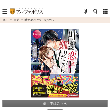
TOP
>
書籍
>
叶わぬ恋と知りながら
単行本はこちら