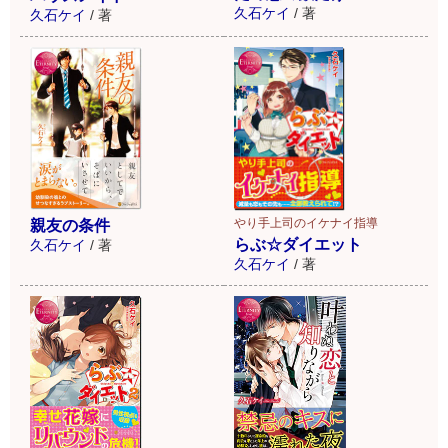
久石ケイ
/
著
久石ケイ
/
著
やり手上司のイケナイ指導
親友の条件
らぶ☆ダイエット
久石ケイ
/
著
久石ケイ
/
著