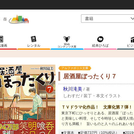
Web
稿漫画
レンタル
絵本ひろば
ビジ
コンテンツ大賞
アルファポリス文庫
居酒屋ぼったくり７
秋川滝美
/
著
しわすだ
/
装丁・本文イラスト
ＴＶドラマ化作品！ 文庫化第７弾！
東京下町にひっそりとある、居酒屋「ぼった
と美味しい料理、そして今時珍しい義理人情
り方も満載！ 旨いものと人々のふれあいを
■文庫本
■定価737円（10%税込）
■20