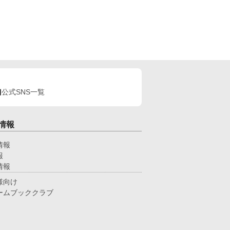
公式SNS一覧
情報
情報
報
情報
様向け
ームブッククラブ