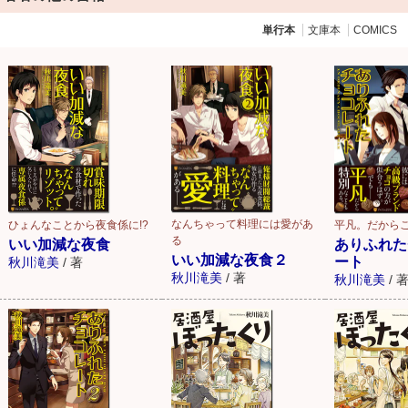
単行本
文庫本
COMICS
なんちゃって料理には愛があ
ひょんなことから夜食係に!?
平凡。だから
る
いい加減な夜食
ありふれた
いい加減な夜食２
ート
秋川滝美
/
著
秋川滝美
/
著
秋川滝美
/