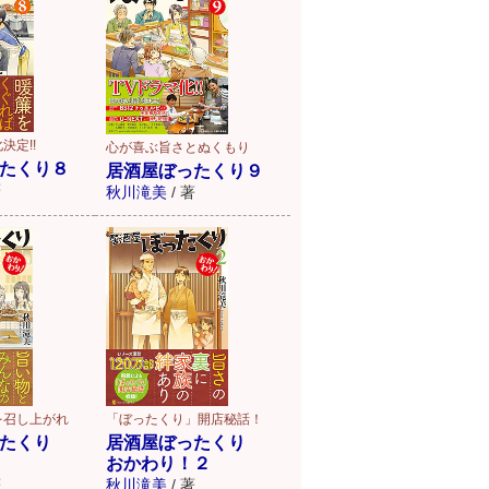
決定!!
心が喜ぶ旨さとぬくもり
たくり８
居酒屋ぼったくり９
著
秋川滝美
/
著
「ぼったくり」開店秘話！
を召し上がれ
居酒屋ぼったくり
ったくり
おかわり！２
秋川滝美
/
著
著