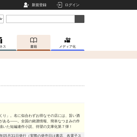
新規登録
ログイン
ネス
書籍
メディア化
くり」。名に似合わずお得なその店には、旨い酒
がある――。全国の銘酒情報、簡単なつまみの作
描いた短編連作小説、待望の文庫化第７弾！
19年05月31日発行（実際の発売日は書店、各電子ス