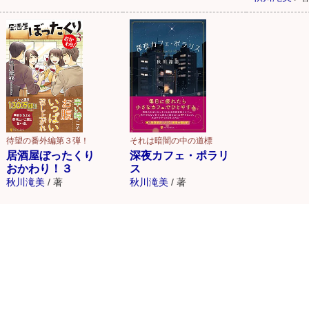
待望の番外編第３弾！
それは暗闇の中の道標
居酒屋ぼったくり
深夜カフェ・ポラリ
おかわり！３
ス
秋川滝美
/
著
秋川滝美
/
著