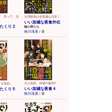
て、笑って、泣
大澤班長の非常識な日常！
いい加減な夜食外伝
たくり２
陰の男たち
著
秋川滝美
/
著
大人気作、待望の新作!!
ける笑顔。
いい加減な夜食４
たくり５
秋川滝美
/
著
著