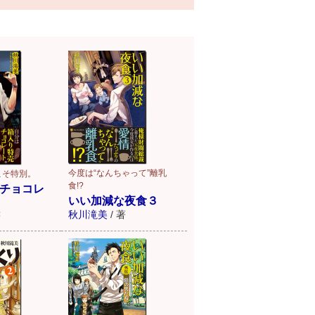
今度は“なんちゃって”離乳
こそ特別。
食!?
チョコレ
いい加減な夜食３
秋川滝美
/
著
著