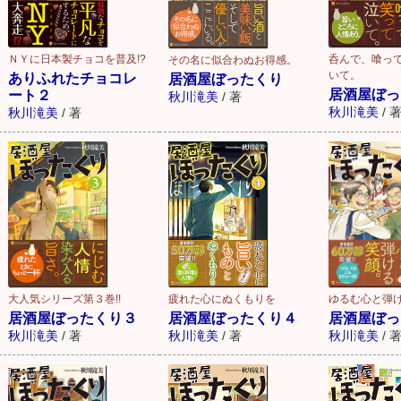
ＮＹに日本製チョコを普及!?
呑んで、喰っ
その名に似合わぬお得感。
いて。
ありふれたチョコレ
居酒屋ぼったくり
居酒屋ぼっ
ート２
秋川滝美
/
著
秋川滝美
/
秋川滝美
/
著
大人気シリーズ第３巻!!
疲れた心にぬくもりを
ゆるむ心と弾
居酒屋ぼったくり３
居酒屋ぼったくり４
居酒屋ぼっ
秋川滝美
/
著
秋川滝美
/
著
秋川滝美
/