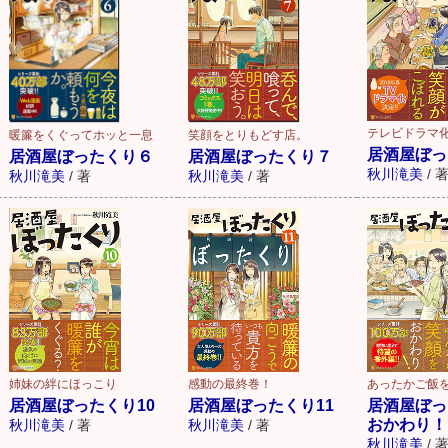
テレビドラマ化
暖簾をくぐってホッと一息
笑顔をとりもどす店。
居酒屋ぼっ
居酒屋ぼったくり６
居酒屋ぼったくり７
秋川滝美
/
秋川滝美
/
著
秋川滝美
/
著
姉妹の絆にほっこり
感動の最終巻！
あったかご飯
居酒屋ぼったくり10
居酒屋ぼったくり11
居酒屋ぼ
おかわり！
秋川滝美
/
著
秋川滝美
/
著
秋川滝美
/