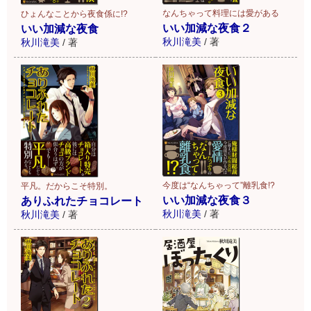
なんちゃって料理には愛がある
ひょんなことから夜食係に!?
いい加減な夜食２
いい加減な夜食
秋川滝美
/
著
秋川滝美
/
著
今度は“なんちゃって”離乳食!?
平凡。だからこそ特別。
いい加減な夜食３
ありふれたチョコレート
秋川滝美
/
著
秋川滝美
/
著