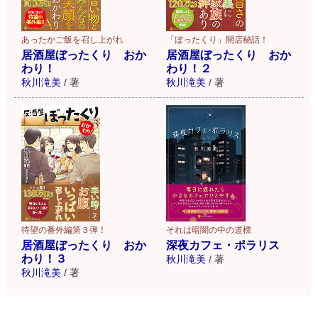
「ぼったくり」開店秘話！
あったかご飯を召し上がれ
居酒屋ぼったくり おか
居酒屋ぼったくり おか
わり！２
わり！
秋川滝美
/
著
秋川滝美
/
著
待望の番外編第３弾！
それは暗闇の中の道標
居酒屋ぼったくり おか
深夜カフェ・ポラリス
わり！３
秋川滝美
/
著
秋川滝美
/
著