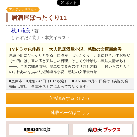
アルファポリス文庫
居酒屋ぼったくり11
秋川滝美
/
著
しわすだ
/
装丁・本文イラスト
TVドラマ化作品！ 大人気居酒屋小説、感動の文庫最終巻！
東京下町にひっそりとある、居酒屋「ぼったくり」。名に似合わずお得な
その店には、旨い酒と美味しい料理、そして今時珍しい義理人情がある
――。全国の銘酒情報、簡単なつまみの作り方も満載！ 旨いものと人々
のふれあいを描いた短編連作小説、感動の文庫最終巻！
■文庫本
■定価737円（10%税込）
■2020年08月31日発行（実際の発
売日は書店、各電子ストアによって異なります）
立ち読みする（PDF）
連載ページはこちら