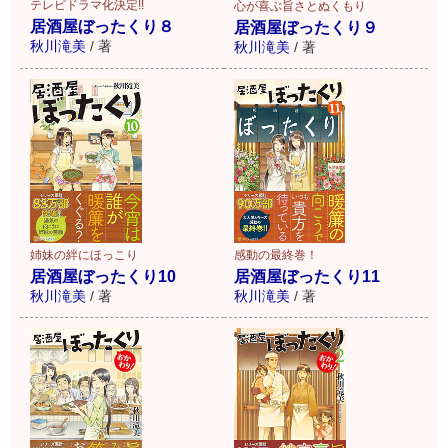
テレビドラマ化決定!!
心が喜ぶ旨さとぬくもり
居酒屋ぼったくり８
居酒屋ぼったくり９
秋川滝美
/
著
秋川滝美
/
著
姉妹の絆にほっこり
感動の最終巻！
居酒屋ぼったくり10
居酒屋ぼったくり11
秋川滝美
/
著
秋川滝美
/
著