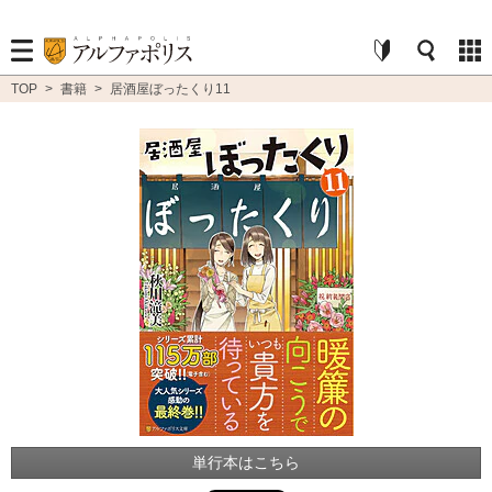
TOP
>
書籍
>
居酒屋ぼったくり11
単行本はこちら