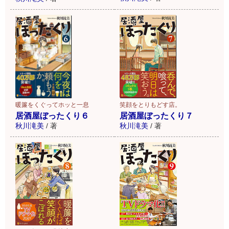
暖簾をくぐってホッと一息
笑顔をとりもどす店。
居酒屋ぼったくり６
居酒屋ぼったくり７
秋川滝美
/
著
秋川滝美
/
著