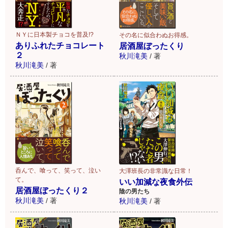
ＮＹに日本製チョコを普及!?
その名に似合わぬお得感。
ありふれたチョコレート
居酒屋ぼったくり
２
秋川滝美
/
著
秋川滝美
/
著
呑んで、喰って、笑って、泣い
大澤班長の非常識な日常！
て。
いい加減な夜食外伝
居酒屋ぼったくり２
陰の男たち
秋川滝美
/
著
秋川滝美
/
著