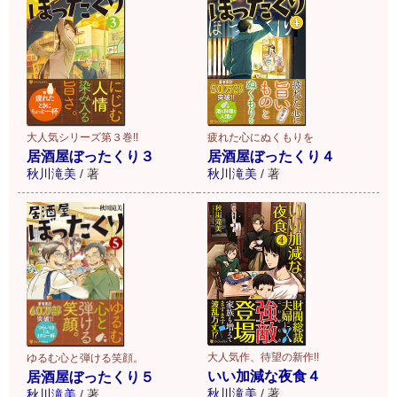
大人気シリーズ第３巻!!
疲れた心にぬくもりを
居酒屋ぼったくり３
居酒屋ぼったくり４
秋川滝美
/
著
秋川滝美
/
著
大人気作、待望の新作!!
ゆるむ心と弾ける笑顔。
いい加減な夜食４
居酒屋ぼったくり５
秋川滝美
/
著
秋川滝美
/
著