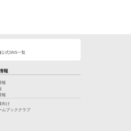
公式SNS一覧
情報
情報
報
情報
様向け
ームブッククラブ