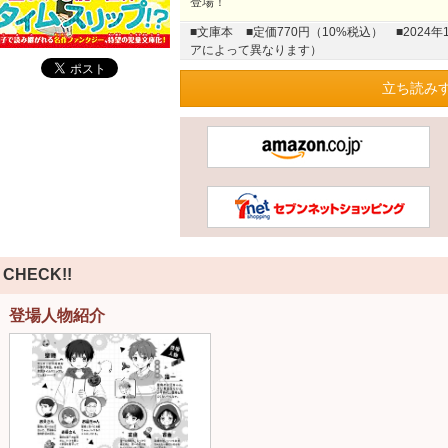
登場！
■文庫本
■定価770円（10%税込）
■202
アによって異なります）
立ち読みす
CHECK!!
登場人物紹介