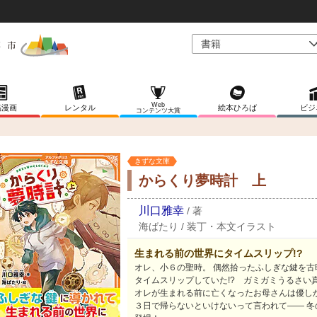
Web
稿漫画
レンタル
絵本ひろば
ビジ
コンテンツ大賞
きずな文庫
からくり夢時計 上
川口雅幸
/
著
海ばたり
/
装丁・本文イラスト
生まれる前の世界にタイムスリップ!?
オレ、小６の聖時。 偶然拾ったふしぎな鍵を
タイムスリップしていた!? ガミガミうるさい
オレが生まれる前に亡くなったお母さんは優し
３日で帰らないといけないって言われて―― 