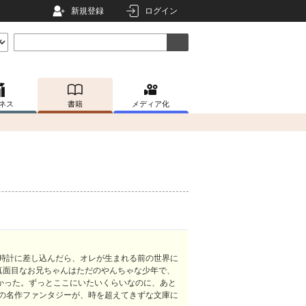
新規登録
ログイン
ネス
書籍
メディア化
古時計に差し込んだら、オレが生まれる前の世界に
真面目なお兄ちゃんはただのやんちゃな少年で、
かった。ずっとここにいたいくらいなのに、あと
冬の名作ファンタジーが、時を超えてきずな文庫に