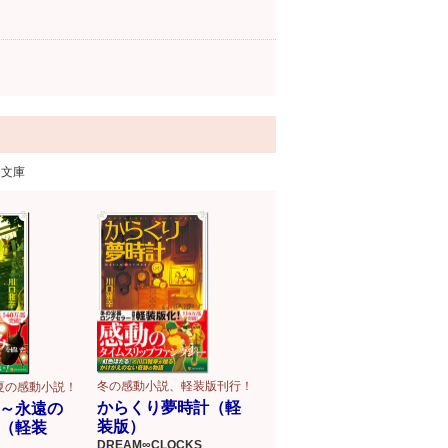
な文庫
冬の感動小説、軽装版刊行！
夏の感動小説！
からくり夢時計（軽
～永遠の
装版）
（軽装
DREAM∞CLOCKS