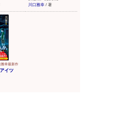
川口雅幸
/
著
著
口雅幸最新作
アイツ
著