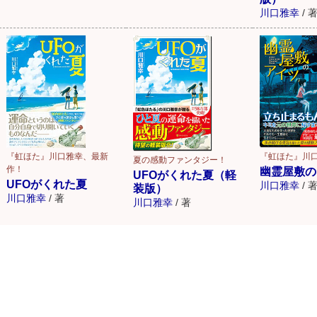
川口雅幸
/
『虹ほた』川
『虹ほた』川口雅幸、最新
夏の感動ファンタジー！
作！
幽霊屋敷の
UFOがくれた夏（軽
UFOがくれた夏
川口雅幸
/
装版）
川口雅幸
/
著
川口雅幸
/
著