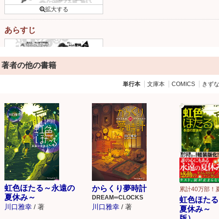
あらすじ
著者の他の書籍
単行本
文庫本
COMICS
きず
虹色ほたる～永遠の
からくり夢時計
累計40万部！
夏休み～
DREAM∞CLOCKS
虹色ほたる
川口雅幸
/
著
川口雅幸
/
著
夏休み～ 
版）