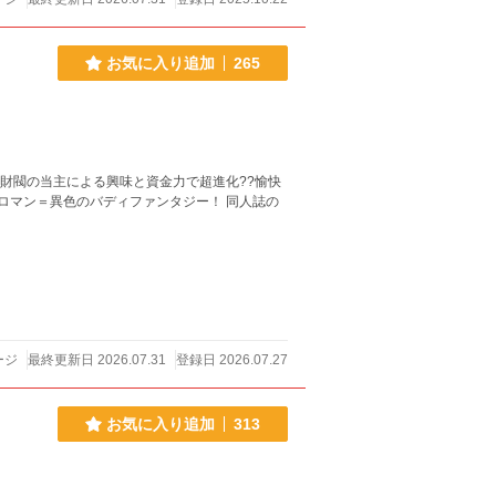
お気に入り追加
265
財閥の当主による興味と資金力で超進化??愉快
＝異色のバディファンタジー！ 同人誌の
ージ
最終更新日 2026.07.31
登録日 2026.07.27
お気に入り追加
313