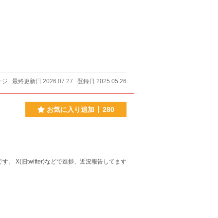
ージ
最終更新日 2026.07.27
登録日 2025.05.26
お気に入り追加
280
X(旧twitter)などで進捗、近況報告してます