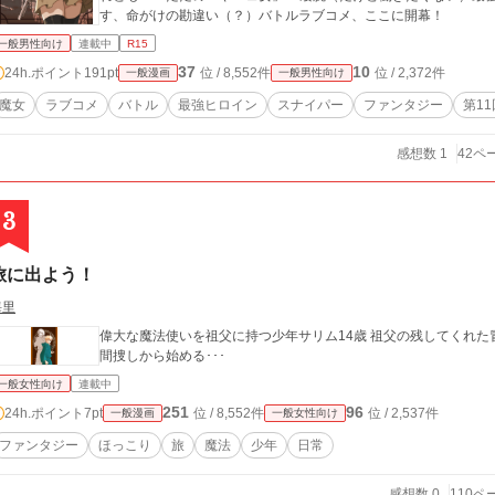
す、命がけの勘違い（？）バトルラブコメ、ここに開幕！
一般男性向け
連載中
R15
37
10
24h.ポイント
191pt
位 / 8,552件
位 / 2,372件
一般漫画
一般男性向け
魔女
ラブコメ
バトル
最強ヒロイン
スナイパー
ファンタジー
第1
感想数 1
42ペ
3
旅に出よう！
海里
偉大な魔法使いを祖父に持つ少年サリム14歳 祖父の残してくれた
間捜しから始める･･･
一般女性向け
連載中
251
96
24h.ポイント
7pt
位 / 8,552件
位 / 2,537件
一般漫画
一般女性向け
ファンタジー
ほっこり
旅
魔法
少年
日常
感想数 0
110ペ