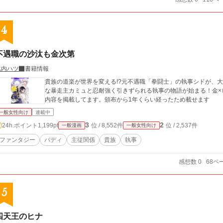
4
不遇職の沙汰も金次第
比内ハツ
書籍情報
貴族の道楽が世界を変える!?元不遇職「拳闘士」の執事シドが、大
な暴走主カミュと忍耐強く引きずられる執事の物語が始まる！金×ロマン
内容を掲載してます。頒布から1年くらい経ったため載せます
一般女性向け
連載中
3
2
24h.ポイント
1,199pt
位 / 8,552件
位 / 2,537件
一般漫画
一般女性向け
ファンタジー
バディ
主従関係
貴族
執事
感想数 0
68ペ
5
四天王のヒナ