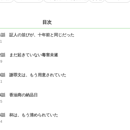
目次
1話 証人の並びが、十年前と同じだった
11
2話 まだ起きていない毒害未遂
19
3話 謝罪文は、もう用意されていた
21
4話 香油商の納品日
15
5話 杯は、もう清められていた
14