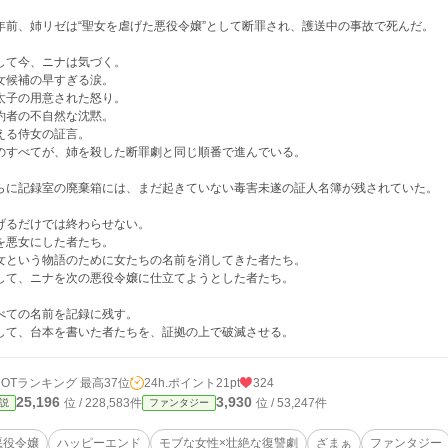
年前、姉リゼは“聖女を虐げた悪役令嬢”として断罪され、護送中の事故で死んだ。
して今、ニナは気づく。
女候補の早すぎる涙。
太子の用意された怒り。
約者の不自然な沈黙。
える侍女の証言。
のすべてが、姉を殺した断罪劇と同じ順番で進んでいる。
らに記録室の廃棄箱には、まだ起きていない毒害未遂の証人名簿が残されていた。
げるだけでは終わらせない。
を悪女にした者たち。
女という物語のために女たちの名前を消してきた者たち。
して、ニナを次の悪役令嬢に仕立てようとした者たち。
べての名前を記録に残す。
して、台本を書いた者たちを、証拠の上で破滅させる。
HOTランキング 最高37位
24h.ポイント
21pt
324
25,196
3,930
位 / 228,583件
位 / 53,247件
説
ファンタジー
悪役令嬢
ハッピーエンド
モブな女性×壮絶な復讐劇
ざまぁ
ファンタジー