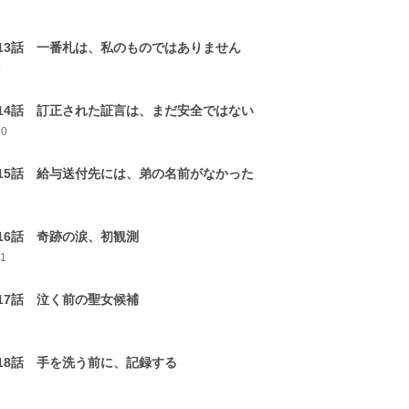
7
13話 一番札は、私のものではありません
9
14話 訂正された証言は、まだ安全ではない
10
15話 給与送付先には、弟の名前がなかった
7
16話 奇跡の涙、初観測
11
17話 泣く前の聖女候補
6
18話 手を洗う前に、記録する
5