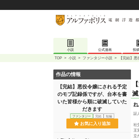
小説
公式漫画
投
TOP
>
小説
>
ファンタジー小説
>
【完結】悪
作品の情報
【
【完結】悪役令嬢にされる予定
滅
のモブ記録係ですが、台本を書
いた皆様から順に破滅していた
れ
だきます
証
ファンタジー
完結
短編
お気に入り追加
社
王
立