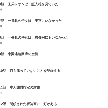
6話 王弟レオンは、証人札を見ていた
10
7話 一番札の侍女は、王宮にいなかった
10
8話 一番札の侍女は、療養院にもいなかった
10
9話 東翼連絡回廊の空欄
9
10話 何も残っていないことを記録する
9
11話 本人開封指定の封書
14
12話 閉鎖された祈祷室に、灯がある