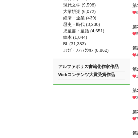
現代文学 (9,598)
第
大衆娯楽 (6,072)
経済・企業 (439)
歴史・時代 (3,230)
第
児童書・童話 (4,651)
絵本 (1,044)
BL (31,383)
第
ｴｯｾｲ・ﾉﾝﾌｨｸｼｮﾝ (8,862)
アルファポリス書籍化作家作品
第
Webコンテンツ大賞受賞作品
第
第
第