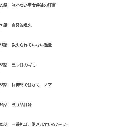
19話 泣かない聖女候補の証言
6
20話 自発的過失
5
21話 教えられていない過量
4
22話 三つ目の写し
1
23話 祈祷児ではなく、ノア
2
24話 没収品目録
7
25話 三番札は、返されていなかった