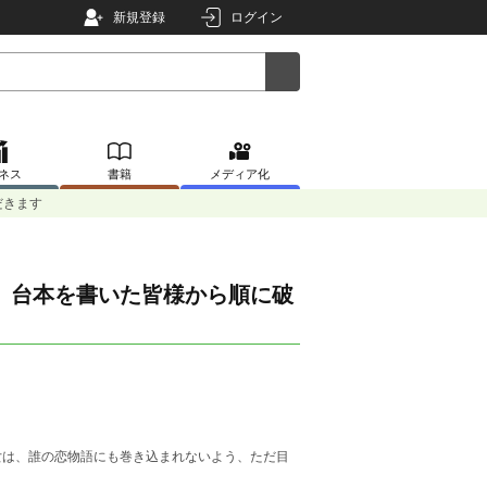
新規登録
ログイン
ネス
書籍
メディア化
だきます
、台本を書いた皆様から順に破
女は、誰の恋物語にも巻き込まれないよう、ただ目