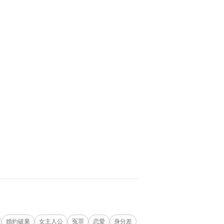
婚約破棄
女主人公
冤罪
恋愛
身分差