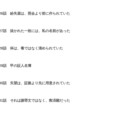
1
26話 紛失届は、照会より前に作られていた
2
27話 抜かれた一枚には、私の名前があった
1
28話 杯は、毒ではなく清められていた
7
29話 甲の証人名簿
2
30話 失望は、証拠より先に用意されていた
2
31話 それは謝罪文ではなく、救済願だった
2