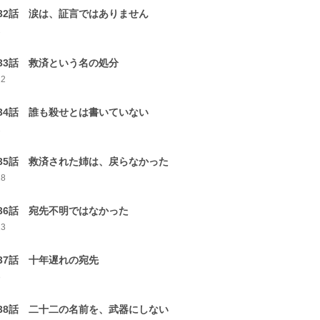
32話 涙は、証言ではありません
2
33話 救済という名の処分
12
34話 誰も殺せとは書いていない
2
35話 救済された姉は、戻らなかった
18
36話 宛先不明ではなかった
13
37話 十年遅れの宛先
3
38話 二十二の名前を、武器にしない