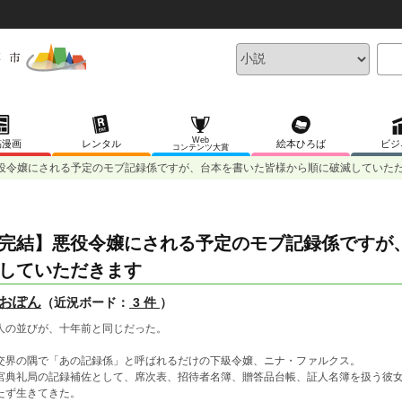
Web
稿漫画
レンタル
絵本ひろば
ビジ
コンテンツ大賞
役令嬢にされる予定のモブ記録係ですが、台本を書いた皆様から順に破滅していた
完結】悪役令嬢にされる予定のモブ記録係ですが
していただきます
おぽん
（近況ボード：
3 件
）
人の並びが、十年前と同じだった。
交界の隅で「あの記録係」と呼ばれるだけの下級令嬢、ニナ・ファルクス。
宮典礼局の記録補佐として、席次表、招待者名簿、贈答品台帳、証人名簿を扱う彼
たず生きてきた。