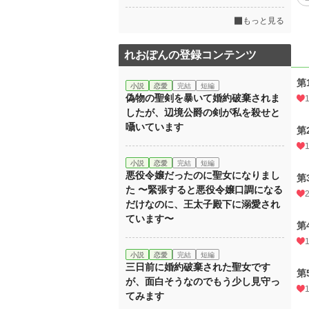
もっと見る
れおぽんの登録コンテンツ
第
小説
恋愛
完結
短編
偽物の聖剣を暴いて婚約破棄されま
したが、辺境公爵の剣が私を殺せと
囁いています
第
小説
恋愛
完結
短編
悪役令嬢だったのに聖女になりまし
第
た 〜緊張すると悪役令嬢口調になる
だけなのに、王太子殿下に溺愛され
ています〜
第
小説
恋愛
完結
短編
三日前に婚約破棄された聖女です
第
が、面白そうなのでもう少し見守っ
てみます