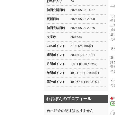
お気に入り
74
十
初回公開日時
2026.05.03 14:27
そ
更新日時
2026.05.22 20:00
聖
王
初回完結日時
2026.05.29 20:25
婚
震
文字数
260,634
そ
24h.ポイント
21 pt (25,196位)
さ
週間ポイント
203 pt (24,718位)
逃
姉
月間ポイント
1,891 pt (16,536位)
聖
そ
年間ポイント
49,211 pt (10,548位)
す
累計ポイント
49,267 pt (44,931位)
そ
れおぽんのプロフィール
小
自己紹介の記述はありません