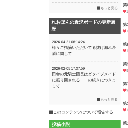
第
もっと見る
れおぽんの近況ボードの更新履
第
歴
2026-04-21 08:14:24
第
様々ご指摘いただいてる抜け漏れ矛
盾に関して
第
2026-02-05 17:37:59
田舎の元騎士団長はどタイプメイド
に振り回される の続きにつきま
第
して
もっと見る
第
このコンテンツについて報告する
第
投稿小説