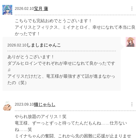
宝月 蓮
︙
愛の強すぎる竜人族✕愛を知らない不憫系美少女の溺愛ハッピーエンドストーリ
2026.02.10
ーです。
こちらでも完結おめでとうございます！
作品はすべて、小説家になろう、カクヨムに掲載中、または掲載予定です。
アイリスとフィリクス、ミイナとロイ、幸せになれて本当に良
かったです！
完結保証。完結まで予約投稿済み。毎日21時に１話更新。
しましまにゃんこ
2026.02.10
小説
228,635 位 / 228,635 件
ありがとうございます！
恋愛
66,326 位 / 66,326 件
ダブルヒロインでそれぞれが幸せになれて良かったです
♫
お気に入り
138
アイリスだけだと、竜王様が最強すぎて話が進まなかっ
24h.ポイント
0 pt
たの（笑）
文字数
62,587
更新日時
2026.02.09 07:14
猫じゃらし
︙
2023.09.10
初回公開日時
2023.01.31 08:37
やられ放題のアイリス！笑
竜王様、ずーっとずっと待ってたんだもんね……仕方ない
初回完結日時
2026.02.09 07:14
ね……笑
週間ポイント
ミイナちゃんの奮闘、これから先の困難に応援が止まりませ
63 pt (41,753 位)