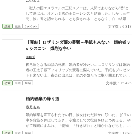
にのまえ
獣人の国エスラエルの王妃スノーは、人間でありながら“番”と
して選ばれ、オオカミ族の王ローレンスと結婚した。しかし三年
間、彼に番と認められることも愛されることもなく、白い結婚の
まま冷遇され続ける。 それでも王妃として国に尽くしてきたス
文字数：6,317
恋愛
完結
ｼｮｰﾄｼｮｰﾄ
ノーだったが、ある日、ローレンスが別の令嬢レイアーを懐妊さ
せ、側妃として迎えると知る。ついに心が折れたスノーは離縁を
決意し、国を去ろうとする。 しかしその道中、レイアー嬢の実
【完結】ロザリンダ嬢の憂鬱～手紙も来ない 婚約者 v
家の襲撃に遭い、スノーは命を落とす寸前、自身の命と引き換え
s シスコン 熾烈な争い
に広域回復魔法で多くの命を救う。 これでスノーの、人生は終
わりのはずだった。 だが次に目を覚ますと、スノーは三年前の
buchi
結婚式当日に戻っていた。何度死んでも、何度拒絶しても、結婚
後ろ盾となる両親の死後、婚約者が冷たい……ロザリンダは婚約
式の誓いの瞬間へと戻される。 番から逃れようと、スノーは何
者の王太子殿下フィリップの変容に悩んでいた。手紙もプレゼン
度も死を選ぶが――。
トも来ない上、夜会に出れば、他の令嬢たちに取り囲まれてい
る。弟からはもう、婚約など止めてはどうかと助言され…… 視点
文字数：15,425
恋愛
完結
短編
が話ごとに変わります。タイトルに誰の視点なのか入っています
（入ってない場合もある）。話ごとの文字数が違うのは、場面が
変わるから（言い訳）
婚約破棄の帰り道
春月もも
婚約破棄を宣言されたその日、彼女はただ静かに頷いた。 拍手の
中を背筋を伸ばして歩き、令嬢としての役目をひとつ終える。 や
がて醜聞にまみれ、「傷物」「行き遅れ」と囁かれながらも、 薔
薇と風だけを相手に庭でお茶を飲む日々。 気品だけを残して、心
文字数：1,696
恋愛
完結
短編