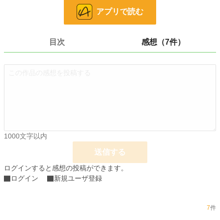
られ、海の上を彷徨っていた。
アプリで読む
必死に抗うものの、力尽き、海底へと沈んでいくアイリス。
（お父様、お母様、役立たずの娘をお許し下さい。神様、我が魂を身許に捧げま
す……）
息が途切れる最後の瞬間、アイリスは神の姿を見た。キラキラと光る水面を蹴散
目次
感想（7件）
らし、美しい黄金色の竜が、真っ直ぐにアイリス目指してやってくる。アイリス
の国、アスタリアの神は竜だ。アスタリアを作り、恵みを与え守ってくれる、偉
大で優しい竜神様。代々そう言い伝えられていた。
（神様……ああ、なんて、美しいの……）
竜と目があった瞬間、アイリスはにっこり微笑み、ゆっくり意識を手離した。
今にも失われそうな愛しい命。フィリクスは自らの命を分け与えるため、アイリ
スの意思を確認しないまま婚礼の儀式を行うことに。
運命の番としてようやく巡り合った二人。
1000文字以内
しかしドラード国では、海に消えたアイリスを失ったことで老王の逆鱗に触れ捕
送信する
らえられたラナード王子のため、『忘れられた王女』として虐げられていたミイ
ナが、アイリスの行方を追って旅に出る。
ログインすると感想の投稿ができます。
ログイン
新規ユーザ登録
醜さゆえに誰にも愛されなかったミイナ。彼女もまた、竜に纏わる数奇な運命を
抱えていた。
竜の溺愛と自らの使命に翻弄される立場の違う二人の王女。果たして二人の運命
7
件
は？