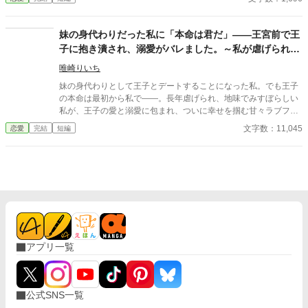
はゆっくりと枯れていく。 ――そんな彼女の前に現れたのは、 か
つて身分違いで諦めた幼馴染、隣国の若き王だった。 「迎えに来
た」 静かな破滅の先に訪れる、軍を率いた一途な求婚。 これは、
妹の身代わりだった私に「本命は君だ」――王宮前で王
声を荒げずにすべてを覆す、上品な逆転劇。
子に抱き潰され、溺愛がバレました。～私が虐げられる
きっかけになった少年が、私と王子を結び付
唯崎りいち
妹の身代わりとして王子とデートすることになった私。でも王子
の本命は最初から私で――。長年虐げられ、地味でみすぼらしい
私が、王子の愛と溺愛に包まれ、ついに幸せを掴む甘々ラブファ
ンタジー。妹や家族との誤解、影武者の存在も絡み、ハラハラと
文字数：11,045
恋愛
完結
短編
胸キュンが止まらない物語。
アプリ一覧
公式SNS一覧