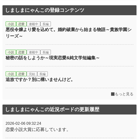
しましまにゃんこの登録コンテンツ
小説
恋愛
連載中
長編
悪役令嬢より愛を込めて。婚約破棄から始まる物語～貴族学園シ
リーズ～
小説
恋愛
連載中
長編
秘密の話をしようか～現実恋愛&純文学短編集～
小説
恋愛
完結
長編
追放ですか？別に構いませんけど。
もっと見る
しましまにゃんこの近況ボードの更新履歴
2026-02-06 09:32:24
恋愛小説大賞に応募しています。