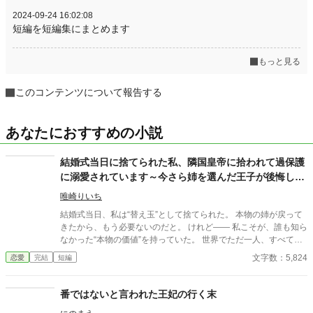
2024-09-24 16:02:08
短編を短編集にまとめます
もっと見る
このコンテンツについて報告する
あなたにおすすめの小説
結婚式当日に捨てられた私、隣国皇帝に拾われて過保護
に溺愛されています～今さら姉を選んだ王子が後悔して
も手遅れです～
唯崎りいち
結婚式当日、私は“替え玉”として捨てられた。 本物の姉が戻って
きたから、もう必要ないのだと。 けれど—— 私こそが、誰も知ら
なかった“本物の価値”を持っていた。 世界でただ一人、すべてを
癒す力。 そして、その価値を知るただ一人の人が、皇帝となって
文字数：5,824
恋愛
完結
短編
私を迎えに来る。 これは、すべてを失った少女が、本当に必要と
される場所へ辿り着く物語。
番ではないと言われた王妃の行く末