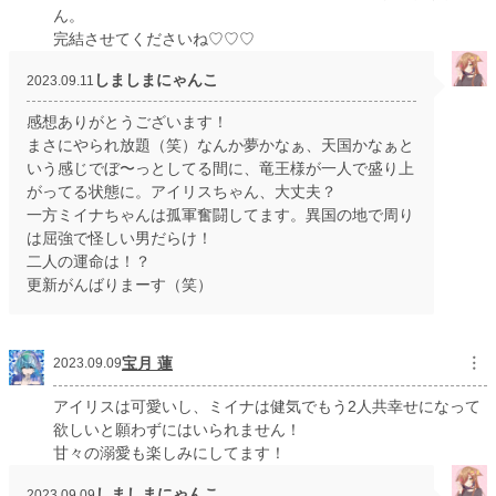
ん。
月間ポイント
350 pt (40,981 位)
完結させてくださいね♡♡♡
年間ポイント
21,392 pt (19,222 位)
しましまにゃんこ
2023.09.11
累計ポイント
109,502 pt (28,814 位)
感想ありがとうございます！
まさにやられ放題（笑）なんか夢かなぁ、天国かなぁと
いう感じでぼ〜っとしてる間に、竜王様が一人で盛り上
がってる状態に。アイリスちゃん、大丈夫？
一方ミイナちゃんは孤軍奮闘してます。異国の地で周り
は屈強で怪しい男だらけ！
二人の運命は！？
更新がんばりまーす（笑）
宝月 蓮
︙
2023.09.09
アイリスは可愛いし、ミイナは健気でもう2人共幸せになって
欲しいと願わずにはいられません！
甘々の溺愛も楽しみにしてます！
しましまにゃんこ
2023.09.09