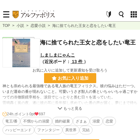
TOP
>
小説
>
恋愛小説
>
海に捨てられた王女と恋をしたい竜王
恋愛
完結
長編
海に捨てられた王女と恋をしたい竜王
しましまにゃんこ
（近況ボード：
13 件
）
お気に入りに追加して更新通知を受け取ろう
お気に入り追加
神とも崇められる最強種である竜人族の竜王フィリクス。彼の悩みはただ一つ。
いまだ運命の番が現れないこと。可愛いうさぎ獣人の番といちゃいちゃ過ごすか
つての冷徹眼鏡宰相を、涙目でじっとりと羨む日々を送っていた。
雷鳴轟く嵐の夜、遂に彼の耳に長年探し求めていた番の声が届く。夢にまで待ち
望んだ愛する番が呼ぶ声。だがそれは、今にも失われそうなほど弱々しい声だっ
た。
24h.ポイント
0pt
697
竜王/番
不憫からの溺愛
婚約破棄
ざまぁ
溺愛
恋愛
そのころ、弱小国の宿命として大国ドラードの老王に召し上げられるはずだった
ハッピーエンド
ファンタジー
異世界
完結
アスタリアの王女アイリスは、美しすぎるゆえに老王の寵愛を受けることを恐れ
た者たちの手によって、豪華な花嫁衣装に身を包んだまま、頼りない小舟に乗せ