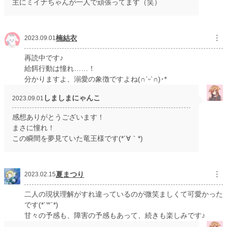
主にミイナちゃんが一人で頑張ってます（笑）
楠結衣
︙
2023.09.01
再読中です♪
給餌行動は憧れ……！
分かりますよ、溺愛の象徴ですよね(∩ˊᵕˋ∩)･*
しましまにゃんこ
2023.09.01
感想ありがとうございます！
まさに憧れ！
この瞬間を夢見ていた竜王様です(*´∀｀*)
夏まつり
︙
2023.02.15
二人の現状理解がすれ違っているのが微笑ましくて可愛かった
です(*´꒳`*)
甘々の予感も、障害の予感もあって、続きも楽しみです♪