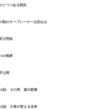
わりつつある戦況
4
の戦のキープレーヤーを訪ねる
2
早川秀秋
2
つの咆哮
1
手な戦
3
15話 その男、徳川家康
2
16話 大筒が変える未来