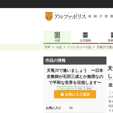
小説
公式漫画
投
TOP
>
小説
>
ファンタジー小説
>
天竜川で逢
作品の情報
天
天竜川で逢いましょう 〜日本
し
史教師が石田三成とか無理なの
で平和な世界を目指します〜
岩
ファンタジー
完結
長編
ご
お気に入り追加
け
髭
戦
お気に入り
49
そ