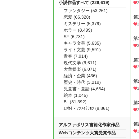
小説作品すべて (228,619)
ファンタジー (53,261)
恋愛 (66,320)
第
ミステリー (5,379)
ホラー (8,499)
SF (6,731)
第
キャラ文芸 (5,635)
ライト文芸 (9,591)
青春 (7,914)
第
現代文学 (9,611)
大衆娯楽 (6,071)
経済・企業 (436)
第
歴史・時代 (3,219)
児童書・童話 (4,654)
絵本 (1,045)
BL (31,392)
第
ｴｯｾｲ・ﾉﾝﾌｨｸｼｮﾝ (8,861)
第
アルファポリス書籍化作家作品
Webコンテンツ大賞受賞作品