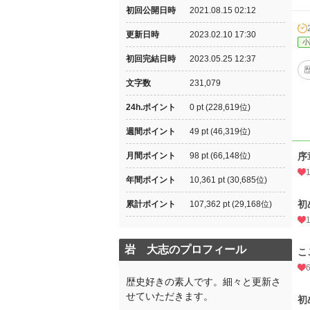
初回公開日時
2021.08.15 02:12
更新日時
2023.02.10 17:30
小
初回完結日時
2023.05.25 12:37
文字数
231,079
24h.ポイント
0 pt (228,619位)
週間ポイント
49 pt (46,319位)
月間ポイント
98 pt (66,148位)
序
年間ポイント
10,361 pt (30,685位)
初
累計ポイント
107,362 pt (29,168位)
岩 大志のプロフィール
こ
歴史好きの素人です。細々と更新さ
せていただきます。
初