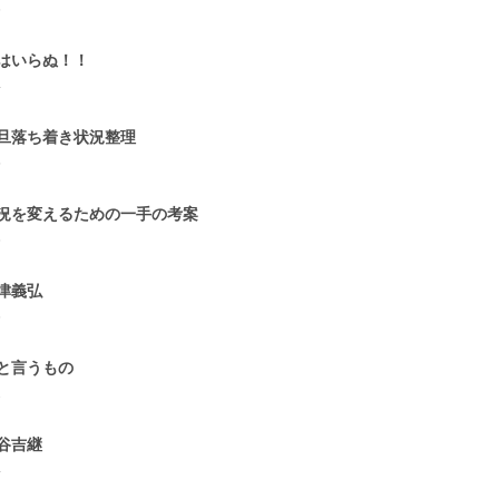
6
はいらぬ！！
4
旦落ち着き状況整理
5
況を変えるための一手の考案
6
津義弘
6
と言うもの
2
谷吉継
4