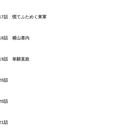
2
17話 慌てふためく東軍
2
18話 横山喜内
2
19話 単騎直政
2
20話
2
20話
2
21話
2