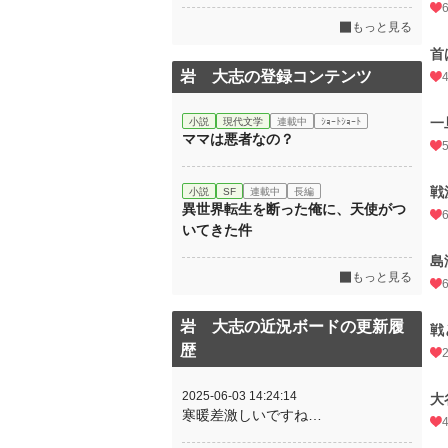
もっと見る
首
岩 大志の登録コンテンツ
一
小説
現代文学
連載中
ｼｮｰﾄｼｮｰﾄ
ママは悪者なの？
戦
小説
SF
連載中
長編
異世界転生を断った俺に、天使がつ
いてきた件
島
もっと見る
岩 大志の近況ボードの更新履
戦
歴
2025-06-03 14:24:14
大
寒暖差激しいですね…