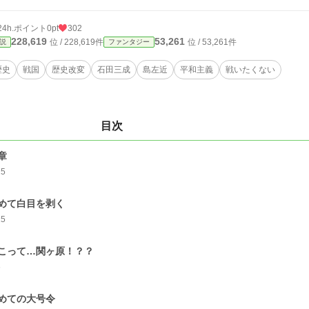
24h.ポイント
0pt
302
228,619
53,261
位 / 228,619件
位 / 53,261件
説
ファンタジー
歴史
戦国
歴史改変
石田三成
島左近
平和主義
戦いたくない
目次
章
15
めて白目を剥く
15
こって…関ヶ原！？？
6
めての大号令