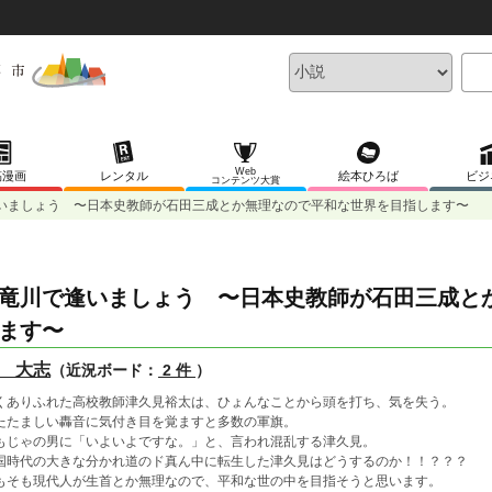
Web
稿漫画
レンタル
絵本ひろば
ビジ
コンテンツ大賞
いましょう 〜日本史教師が石田三成とか無理なので平和な世界を目指します〜
竜川で逢いましょう 〜日本史教師が石田三成と
ます〜
 大志
（近況ボード：
2 件
）
くありふれた高校教師津久見裕太は、ひょんなことから頭を打ち、気を失う。
たたましい轟音に気付き目を覚ますと多数の軍旗。
もじゃの男に「いよいよですな。」と、言われ混乱する津久見。
国時代の大きな分かれ道のド真ん中に転生した津久見はどうするのか！！？？？
もそも現代人が生首とか無理なので、平和な世の中を目指そうと思います。