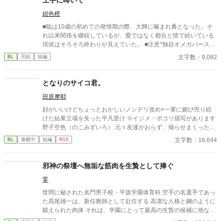
紺色橙
■聡は10歳の初めての発情期の際、大輝に噛まれ番となった。そ
れ以来関係を継続しているが、愛ではなく都合と情で続いている
現状はそろそろ終わりが見えていた。 ■注意*独自オメガバース設
定。■『それは愛か本能か』と同じ世界設定です。関係は一切な
文字数：9,082
BL
完結
短編
し。
となりのサイコ君。
田原摩耶
顔がいいけどちょっとおかしいノンデリ攻め×一軍に媚び売り続
けた結果立場を失った平凡受け ※イジメ・ボコリ描写があります
野子空色（のこみずいろ） 元々友達がおらず、拗らせまくった末
に高校デビューで一軍の仲間入りしたくてプライド捨ててきた。
文字数：16,644
BL
連載中
短編
R15
周りを見下している。無事寿々のせいで転落し、サンドバッグ行
き。柚木のために日々寿々の弱味を探してる。 寿々功運（すずこ
ううん） 顔だけで生きてきた。マイペースでデリカシーはない。
邪神の祭壇へ無垢な筋肉を生贄として捧ぐ
パーソナルスペースもおかしいし空気は読まない。でも顔がいい
零
のでモテる。 柚木（ゆずき） 一軍。普通にクズ。寿々の弱味を野
子に探らせてる。 奈頭（なず） 一軍。柚木の取り巻き１。女好
世間に秘された名門男子校・平坂学園体育科 空手の名選手であっ
き。
た高尾雄一は、新任教師として赴任する 高潔な人格と鋼のように
鍛えられた肉体 それは、学園にとって最高の生贄の候補に他なら
なかった 至高の筋肉を持つ、精神を削られ意志をなくした青年を