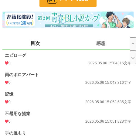
これは、誰かを愛する物語じゃない。誰かと「生き直す」物語だ。
小説
228,634 位 / 228,634 件
BL
31,391 位 / 31,391 件
お気に入り
2
目次
感想
24h.ポイント
0 pt
エピローグ
文字数
49,994
0
2026.05.06 15:04
316文字
更新日時
2026.05.20 15:20
雨のボロアパート
初回公開日時
2026.05.06 15:04
0
2026.05.06 15:04
3,316文字
週間ポイント
0 pt (228,634 位)
記憶
月間ポイント
28 pt (93,489 位)
0
2026.05.06 15:05
3,685文字
年間ポイント
3,135 pt (56,551 位)
不器用な提案
0
2026.05.06 15:05
1,828文字
累計ポイント
3,142 pt (145,415 位)
手の温もり