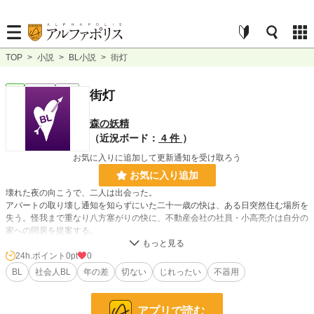
TOP
>
小説
>
BL小説
>
街灯
BL
連載中
長編
街灯
森の妖精
（近況ボード：
4 件
）
お気に入りに追加して更新通知を受け取ろう
お気に入り追加
壊れた夜の向こうで、二人は出会った。
アパートの取り壊し通知を知らずにいた二十一歳の快は、ある日突然住む場所を
失う。怪我まで重なり八方塞がりの快に、不動産会社の社員・小高亮介は自分の
家への同居を提案する。
戸惑いながらも共に暮らし始めた二人。快はやがて亮介の抱える傷に気づき、亮
介は快の眩しさに自分の閉ざした心が溶けていくのを感じていた。
24h.ポイント
0pt
0
言えない気持ちを抱えたまま、すれ違い、傷つきながら、それでも二人は少しず
BL
社会人BL
年の差
切ない
じれったい
不器用
つ互いに向かっていく。
朝食の皿を並べ、会社の噂に笑い、夜には星を見上げる。特別じゃない時間が、
こんなにも温かいなんて、知らなかった。
アプリで読む