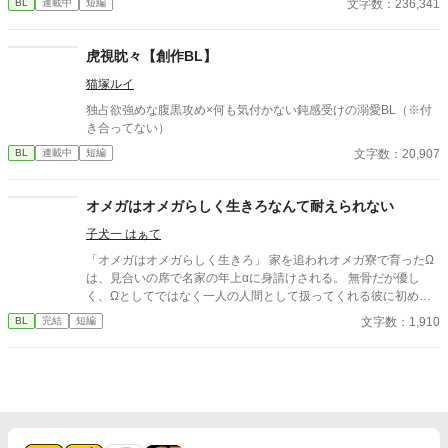
文字数：236,341
BL
連載中
短編
太古の神に捧げるため、“水”、“風”、“土”の信奉者達が暗躍する 意
志をなくし筋肉の操り人形と化した“デク” 消える教師 山奥の男子
校で繰り広げられるダークファンタジー
虎視眈々【創作BL】
猫塚ルイ
独占欲強めな腹黒攻め×何も気付かない鈍感受けの溺愛BL（※付
き合ってない）
文字数：20,907
BL
連載中
短編
オメガはオメガらしく生きろなんて耐えられない
子犬一 はぁて
「オメガはオメガらしく生きろ」 家を追われオメガ寮で育ったΩ
は、見合いの席で名家の年上αに身請けされる。 無骨だが優し
く、Ωとしてではなく一人の人間として扱ってくれる彼に初めて
恋をした。 しかし幸せな日々は突然終わり、二人は別れることに
文字数：1,910
BL
完結
短編
なる。 5年後、雪の夜。彼と再会する。 ｢もう離さない｣ 再び抱き
しめられたら、僕はもうこの人の傍にいることが自分の幸せなん
だと気づいた。 彼は温かい手のひらを持つ人だった。 身分差×年
上アルファ×溺愛再会BL短編。