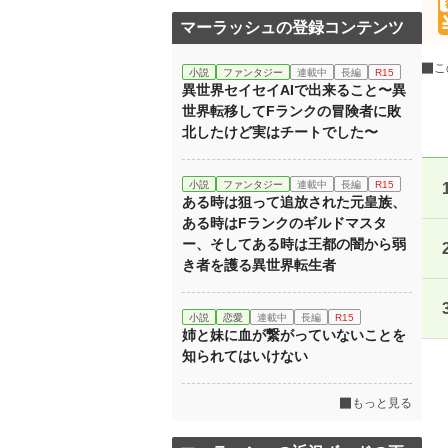
マーラッシュの登録コンテンツ
こ
小説
ファンタジー
連載中
長編
R15
異世界セイセイAIで出来ること〜異
世界転移してFランクの冒険者に敗
北したけど実はチートでした〜
小説
ファンタジー
連載中
長編
R15
ある時は狙って追放された元皇族、
ある時はFランクのギルドマスタ
ー、そしてある時は王都の闇から弱
き者を護る異世界転生者
小説
恋愛
連載中
長編
R15
姉と妹に血が繋がっていないことを
知られてはいけない
もっと見る