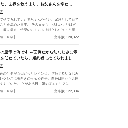
気楽冒険者生活のはじまりです！……ちょっと！神
した。世界を救うより、お父さんを幸せにし
しがない無名の三流冒険者だと思っているバーツ
様！精霊王様！竜王様！私はのんびり冒険したいだ
、そんな指導力はないと語る――が、そう思ってい
たいそうです
なので、目立つ行動はお控えください！！ 初めて
香
のは本人のみで、実はバーツはテイマーとしてだけ
投稿で、完全に見切り発車です。自分が読みたい作
なく、【育成者】としてもとんでもない資質を持っ
で捨てられていた赤ちゃんを拾い、家族として育て
は読み切っちゃった！でももっと読みたい！じゃあ
いた。 バーツはノエリ―に押し切られる形で王都
とを決めた青年。 その日から、枯れた大地は実
分で書いちゃおう！っていうノリで書き始めまし
と出向くことになるのだが、そこで立派に成長した
、病は癒え、伝説のもふもふ神獣たちが次々と家へ
一巻発売 2025年7月 書籍二
子たちと再会。さらに、かつてテイムしていたが、
てくる。 実はその赤ちゃんの正体は、この世
文字数：20,822
結
短編
発売 2025年10月 コミカライズ連載開始
事情で契約を解除した魔獣たちも、いつかバーツに
創った創世神だった。 「いっぱい育ててくれて
会することを夢見て自主的に鍛錬を続けており、気
りがとう。今度は私がお父さんを幸せにする番だ
つけばＳランクを越える神獣へと進化していて――
神様が初めて手に入れた”家族”との、
真の皇帝は俺です ～面倒だから幼なじみに帝
うして、無名のテイマー・バーツは慕ってくれる可
しくて温かな奇跡の物語。
位を任せていたら、婚約者に捨てられまし
い弟子や懐いている神獣たちとともにさまざまな国
た。正体を明かしたら全員後悔してももう遅
絡みのトラブルを解決していき、気づけば国家の重
香
い～
ポストの候補にまで名を連ねるが、当人は「勘弁し
帝の仕事が面倒だったレインは、信頼する幼なじみ
くれ」と困惑気味。そんなバーツは今日も王都のは
レクシスに表向きの皇帝を任せ、自身は陰から帝国
れにある運河のほとりに建てられた小屋を拠点に畑
ていた。 だがある日、婚約者エミリアは「権
したり釣りをしたり、今日ものんびり暮らしつつ、
も将来性もない」と彼を見限り婚約破棄を宣言す
文字数：22,384
結
短編
子たちからの依頼をこなすのだった。
かった。 帝国を動かしてい
真の支配者が誰なのかを。 これは全てを持ちなが
隠していた男と、見るべきものを見失った者たちの
悔の物語。