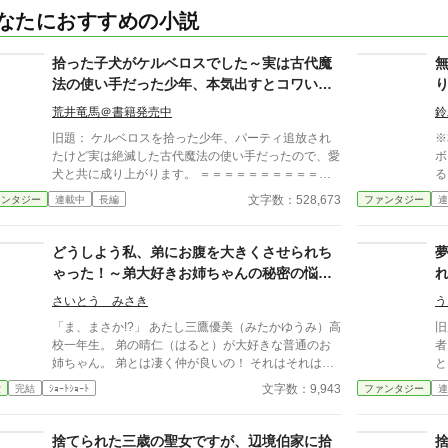
なたにおすすめの小説
拾った子犬がケルベロスでした～実は古代魔
法の使い手だった少年、本気出すとコワい
（？）愛犬と楽しく暮らします～
荒井竜馬＠書籍発売中
鈴
旧題： ケルベロスを拾った少年、パーティ追放され
※
たけど実は絶滅した古代魔法の使い手だったので、愛
ボー
犬と共に成り上がります。 ＝＝＝＝＝＝＝＝＝＝＝
る
＝＝＝＝＝＝＝＝＝＝＝＝＝＝ <<<<第4回次世代フ
い
文字数：528,673
ァンタジー
連載中
長編
ファンタジー
連
ァンタジーカップ参加中>>>> 参加時325位 → 現
き
在5位！ 応援よろしくお願いします！(´▽｀) ＝＝＝＝
無
＝＝＝＝＝＝＝＝＝＝＝＝＝＝＝＝＝＝＝＝＝ S級
と
どうしよう私、弟にお腹を大きくさせられち
パーティに所属していたソータは、ある日依頼最中に
ノ
ゃった！～弟大好きお姉ちゃんの秘密の悩み
仲間に崖から突き落とされる。 ソータは基礎的な
っ
～
魔法しか使えないことを理由に、仲間に裏切られたの
ろ
さいとう みさき
う
だった。 崖から落とされたソータが死を覚悟した
テ
「ま、まさか!?」 あたし三鷹優美（みたかゆうみ）高
旧
とき、ソータは地獄を追放されたというケルベロスに
リ
校一年生。 弟の晴仁（はると）が大好きな普通のお
者
偶然命を助けられる。 そして、どう見ても可愛ら
曰
姉ちゃん。 弟とは凄く仲が良いの！ それはそれはも
とおも
しい子犬しか見えない自称ケルベロスは、ソータの従
結
のすごく‥‥‥ 「あん、晴仁いきなりそんなのお口
ラ
文字数：9,943
愛
完結
ｼｮｰﾄｼｮｰﾄ
ファンタジー
連
魔になりたいと言い出すだけでなく、ソータが使って
い
に入らないよぉ～♡」 そんな関係のあたしたち。 で
た
いる魔法が古代魔法であることに気づく。 今まで
べ
もある日トイレであたしはアレが来そうなのになかな
街
自分が規格外の古代魔法でパーティを守っていたこと
は
か来ないのも気にもせずスカートのファスナーを上げ
す
捨てられた三歳の聖女ですが、辺境伯家に拾
を知ったソータは、古代魔法を扱って冒険者として成
て