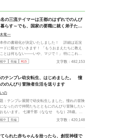
無名の三流テイマーは王都のはずれでのんび
り暮らす～でも、国家の要職に就く弟子たち
がなぜか頼ってきます～
木竜一
本作の書籍化が決定いたしました！ 詳細は近況
ドに載せていきます！ 「もうおまえたちに教え
ことは何もない――いや、マジで！」 特にこれと
った功績を挙げず、ダラダラと冒険者生活を続けて
文字数：482,153
載中
長編
R15
た無名冒険者兼テイマーのバーツ。今日も危険とは
縁の安全な採集クエストをこなして飯代を稼げたこ
を喜ぶ彼の前に、自分を「師匠」と呼ぶ若い女性・
夢のテンプレ幼女転生、はじめました。 憧
エリ―が現れる。弟子をとった記憶のないバーツだ
れののんびり冒険者生活を送ります
たが、十年ほど前に当時惚れていた女性にいいとこ
を見せようと、彼女が運営する施設の子どもたちに
いの
イマーとしての心得を説いたことを思い出す。ノエ
題：テンプレ展開で幼女転生しました。憧れの冒険
―はその時にいた子どものひとりだったのだ。彼女
になったので仲間たちとともにのんびり冒険したい
く、師匠であるバーツの教えを守って修行を続けた
います。 七瀬千那（ななせ ちな）28歳。ト
果、あの時の弟子たちはみんな国にとって欠かせな
ックに轢かれ、気がついたら異世界の森の中でし
文字数：420,148
載中
長編
重要な役職に就いて繁栄に貢献しているという。す
。そこで出会った冒険者とともに森を抜け、最初の
ては師匠であるバーツのおかげだと信じるノエリ―
で冒険者登録しました。新米冒険者（5歳）爆誕で
、彼に王都へと移り住んでもらい、その教えを広め
！神様がくれた（と思われる）チート魔法を使って
捨てられた赤ちゃんを拾ったら、創世神様で
ほしいとお願いに来たのだ。 しかし、自身をただ