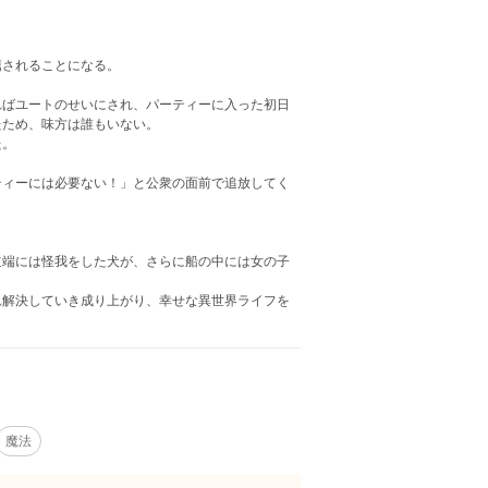
されることになる。
ばユートのせいにされ、パーティーに入った初日
たため、味方は誰もいない。
た。
ィーには必要ない！」と公衆の面前で追放してく
端には怪我をした犬が、さらに船の中には女の子
解決していき成り上がり、幸せな異世界ライフを
魔法