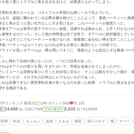
かを拾う度にトラブルに巻き込まれるけど、結果成り上がってしまう。
世界転生者のユートは、バルトフェル帝国の山奥に一人で住んでいた。
る日、盗賊に襲われている公爵令嬢を助けたことによって、勇者パーティーに推薦
ると角が立つと思い仕方なしに引き受けるが、このパーティーが最悪だった。
者ギアベルは皇帝の息子でやりたい放題。活躍すれば咎められ、上手く行かなけれ
ら後悔するのだった。そして他の仲間達は全て女性で、ギアベルに絶対服従してい
ートはすぐにでもパーティーを抜けるため、情報屋に金を払い噂を流すことにし
者パーティーはユートがいなければ何も出来ない集団だという内容でだ。
ライドが高いギアベルは、噂を聞いてすぐに「貴様のような役立たずは勇者パーテ
た。
かし晴れて自由の身になったが、一つだけ誤算があった。
れはギアベルの怒りを買いすぎたせいで、帝国を追放されてしまったのだ。
してユートは荷物を取りに行くため自宅に戻ると、そこには腹をすかした猫が、道
倒れていたが、それぞれの正体はとんでもないものであった。
れは自重できない異世界転生者が色々なものを拾った結果、トラブルに巻き込まれ
喫する物語である。
HOTランキング 最高1位
24h.ポイント
56pt
91,102
14,688
2,633
位 / 228,775件
位 / 53,306件
説
ファンタジー
異世界
転生
もふもふ
追放
ざまぁ
無双
成り上がり
猫
チート