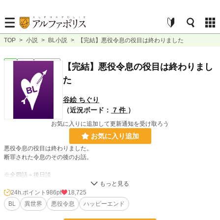
TOP
>
小説
>
BL小説
>
【完結】悪役令息の役目は終わりました
BL
完結
ｼｮｰﾄｼｮｰﾄ
【完結】悪役令息の役目は終わりまし
た
谷絵 ちぐり
（近況ボード：
7 件
）
お気に入りに追加して更新通知を受け取ろう
お気に入り追加
悪役令息の役目は終わりました。
断罪された令息のその後のお話。
※全四話＋後日談
24h.ポイント
986pt
18,725
小説
1,500 位 / 228,882 件
BL
異世界
悪役令息
ハッピーエンド
BL
257 位 / 31,447 件