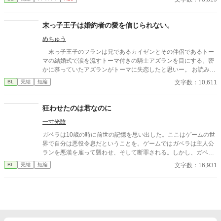
ありがたく思います。
末っ子王子は婚約者の愛を信じられない。
めちゅう
末っ子王子のフランは兄であるカイゼンとその伴侶であるトー
マの結婚式で涙を流すトーマ付きの騎士アズランを目にする。密
かに慕っていたアズランがトーマに失恋したと思いー。 お読みく
ださりありがとうございます。
文字数：10,611
BL
完結
短編
狂わせたのは君なのに
一寸光陰
ガベラは10歳の時に前世の記憶を思い出した。ここはゲームの世
界で自分は悪役令息だということを。ゲームではガベラは主人公
ランを悪漢を雇って襲わせ、そして断罪される。しかし、ガベラ
はそんなこと望んでいないし、罰せられるのも嫌である。なんと
文字数：16,931
BL
完結
短編
かしてこの運命を変えたい。その行動が彼を狂わすことになると
は知らずに。 完結保証 番外編あり