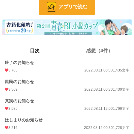
お気に入り
1,349
アプリで読む
24h.ポイント
986 pt
文字数
8,054
更新日時
2022.08.12 17:20
初回公開日時
2022.08.11 00:30
目次
感想（4件）
初回完結日時
2022.08.12 17:20
終了のお知らせ
週間ポイント
6,066 pt (1,706 位)
3,763
2022.08.11 00:30
1,435文字
月間ポイント
26,424 pt (1,790 位)
庶民のお知らせ
3,569
2022.08.11 00:30
1,430文字
年間ポイント
442,104 pt (1,196 位)
真実のお知らせ
累計ポイント
1,238,374 pt (4,710 位)
3,585
2022.08.11 12:00
1,766文字
はじまりのお知らせ
3,216
2022.08.12 00:30
1,728文字