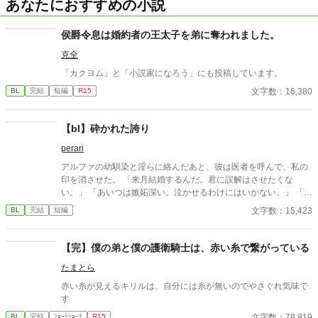
あなたにおすすめの小説
侯爵令息は婚約者の王太子を弟に奪われました。
克全
「カクヨム」と「小説家になろう」にも投稿しています。
文字数：16,380
BL
完結
短編
R15
【bl】砕かれた誇り
perari
アルファの幼馴染と淫らに絡んだあと、彼は医者を呼んで、私の
印を消させた。 「来月結婚するんだ。君に誤解はさせたくな
い。」 「あいつは嫉妬深い。泣かせるわけにはいかない。」 「君
ももう年頃の残り物のオメガだろ？ 俺の印をつけたまま、他の
文字数：15,423
BL
完結
短編
アルファとお見合いするなんてありえない。」 彼は冷たく、けれ
どどこか薄情な笑みを浮かべながら、一枚の小切手を私に投げ渡
す。 「長い間、俺に従ってきたんだから、君を傷つけたりはしな
【完】僕の弟と僕の護衛騎士は、赤い糸で繋がっている
い。」 「結婚の日には招待状を送る。必ず来て、席につけよ。」
たまとら
--- いくつかのコメントを拝見し、大変申し訳なく思っておりま
す。 私は現在日本語を勉強しており、この文章はAI作品ではあり
赤い糸が見えるキリルは、自分には糸が無いのでやさぐれ気味で
ませんが、 一部に翻訳ソフトを使用しています。 もし読んでくだ
す
さる中で日本語のおかしな点をご指摘いただけましたら、 本当に
文字数：78,819
BL
完結
ｼｮｰﾄｼｮｰﾄ
R15