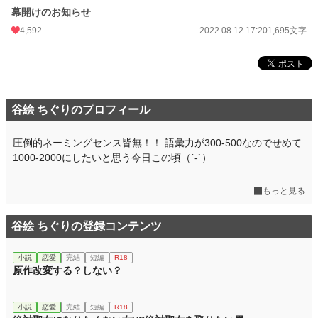
幕開けのお知らせ
4,592
2022.08.12 17:20
1,695文字
谷絵 ちぐりのプロフィール
圧倒的ネーミングセンス皆無！！ 語彙力が300-500なのでせめて
1000-2000にしたいと思う今日この頃（´-`）
もっと見る
谷絵 ちぐりの登録コンテンツ
小説
恋愛
完結
短編
R18
原作改変する？しない？
小説
恋愛
完結
短編
R18