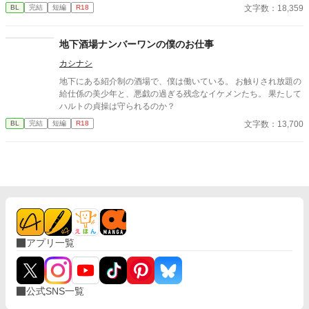
はずなのに、なぜだか巻き込まれてしまうことに。 平凡がイケメ
文字数：18,359
BL
完結
短編
R18
ンにメロメロにさせられる話。 軽いお話です♪
地下酒場ナンバーワンの僕のお仕事
カシナシ
地下にある紹介制の酒場で、僕は働いている。 お触りされ放題の
給仕係の美少年と、悪戯の過ぎる残念なイケメンたち。 果たして
ハルトの貞操は守られるのか？
文字数：13,700
BL
完結
短編
R18
アプリ一覧
公式SNS一覧