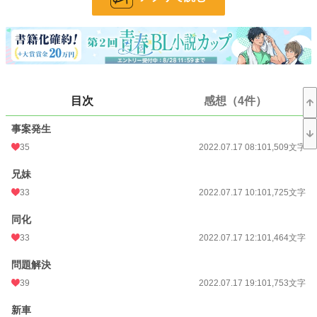
※難しい設定などありません
※不定期更新
※ご都合主義にも程がある
小説
228,621 位 / 228,621 件
BL
31,391 位 / 31,391 件
目次
感想（4件）
お気に入り
111
事案発生
35
2022.07.17 08:10
1,509文字
24h.ポイント
0 pt
文字数
60,095
兄妹
33
2022.07.17 10:10
1,725文字
更新日時
2023.02.18 09:30
同化
初回公開日時
2022.07.17 08:10
33
2022.07.17 12:10
1,464文字
週間ポイント
91 pt (35,631 位)
問題解決
月間ポイント
196 pt (52,128 位)
39
2022.07.17 19:10
1,753文字
年間ポイント
3,156 pt (56,388 位)
新車