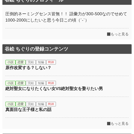
圧倒的ネーミングセンス皆無！！ 語彙力が300-500なのでせめて
1000-2000にしたいと思う今日この頃（´-`）
もっと見る
谷絵 ちぐりの登録コンテンツ
小説
恋愛
完結
短編
R18
原作改変する？しない？
小説
恋愛
完結
短編
R18
絶対聖女になりたくない女VS絶対聖女を娶りたい男
小説
恋愛
完結
短編
R18
真面目な王子様と私の話
もっと見る