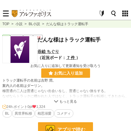
TOP
>
小説
>
BL小説
>
だんな様はトラック運転手
BL
連載中
長編
R18
だんな様はトラック運転手
谷絵 ちぐり
（近況ボード：
7 件
）
お気に入りに追加して更新通知を受け取ろう
お気に入り追加
トラック運転手の名前は吉野 潤。
案内人の名前はダーリン。
極普通の二人は普通じゃない出会いをし、普通じゃない旅をする。
なぜならトラックに轢かれた人ではなく、トラック運転手が転移してきたから。
それでもたったひとついえることは
トラック運転手とダーリンは普通に惹かれ合い普通に恋をし普通に結ばれるとい
24h.ポイント
0pt
1,324
うことだったのです。
BL
異世界転移
相思溺愛
コメディ
※異世界転移です
アプリで読む