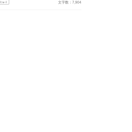
がらも、私は自分が選ばれない側だと理解してい
文字数：7,904
ﾄｼｮｰﾄ
縋らない。 私は自分から婚
棄を願い出る。 選ばれなかった人生を終わらせ
ために。 そして、私自身の人生を始めるために。
いお話です。