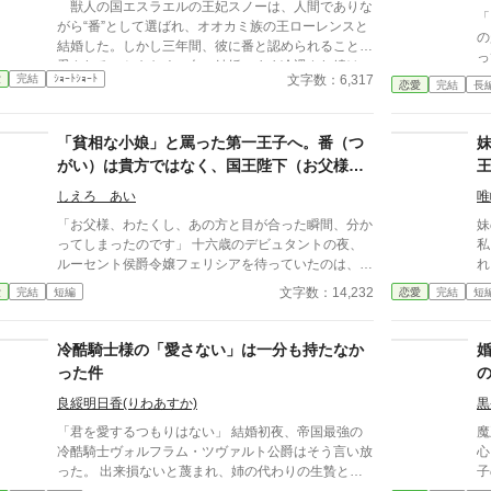
獣人の国エスラエルの王妃スノーは、人間でありな
を取り戻したい竜王子。番たちの行く末は――。
「
がら“番”として選ばれ、オオカミ族の王ローレンスと
の
結婚した。しかし三年間、彼に番と認められることも
っ
愛されることもなく、白い結婚のまま冷遇され続け
だ
文字数：6,317
愛
完結
ｼｮｰﾄｼｮｰﾄ
る。 それでも王妃として国に尽くしてきたスノー
恋愛
完結
長
頭
だったが、ある日、ローレンスが別の令嬢レイアーを
た
懐妊させ、側妃として迎えると知る。ついに心が折れ
の
「貧相な小娘」と罵った第一王子へ。番（つ
たスノーは離縁を決意し、国を去ろうとする。 し
い。 この一言で彼女の人
かしその道中、レイアー嬢の実家の襲撃に遭い、スノ
がい）は貴方ではなく、国王陛下（お父様）
＊
ーは命を落とす寸前、自身の命と引き換えに広域回復
でした
な
しえろ あい
唯
魔法で多くの命を救う。 これでスノーの、人生は
直
終わりのはずだった。 だが次に目を覚ますと、ス
「お父様、わたくし、あの方と目が合った瞬間、分か
妹
感
ノーは三年前の結婚式当日に戻っていた。何度死んで
ってしまったのです」 十六歳のデビュタントの夜、
私
も、何度拒絶しても、結婚式の誓いの瞬間へと戻され
ルーセント侯爵令嬢フェリシアを待っていたのは、残
れ
る。 番から逃れようと、スノーは何度も死を選ぶ
酷な罵倒だった。第一王子カシウスは、可憐な白いド
れ
文字数：14,232
愛
完結
短編
恋愛
完結
短
が――。
レスを纏った彼女を「貧相な小娘」と呼び、己の番
族
（つがい）であることを真っ向から否定する。 会場
ン
に響く冷笑と、愛用の刺繍に込めた自信さえ打ち砕く
冷酷騎士様の「愛さない」は一分も持たなか
ような屈辱。しかし、絶望の淵に立たされた彼女を見
った件
つめていたのは、王子ではなく、圧倒的な威厳を放つ
「ある男」だった。 魂を焦がすような熱い視線が重
良綏明日香(りわあすか)
黒
なり、静まり返る謁見の間。この出会いが、王室を揺
「君を愛するつもりはない」 結婚初夜、帝国最強の
魔
るがす大事件の幕開けになるとは、まだ誰も知らな
冷酷騎士ヴォルフラム・ツヴァルト公爵はそう言い放
心
い。自身の価値を否定された少女が、真実の愛によっ
った。 出来損ないと蔑まれ、姉の代わりの生贄とし
子
て世界で最も幸福な王妃へと駆け上がる、逆転溺愛ス