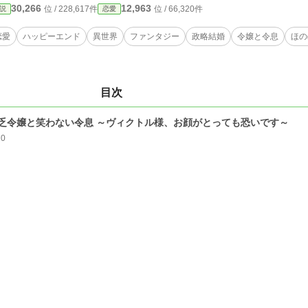
30,266
12,963
位 / 228,617件
位 / 66,320件
説
恋愛
恋愛
ハッピーエンド
異世界
ファンタジー
政略結婚
令嬢と令息
ほの
目次
乏令嬢と笑わない令息 ～ヴィクトル様、お顔がとっても恐いです～
20