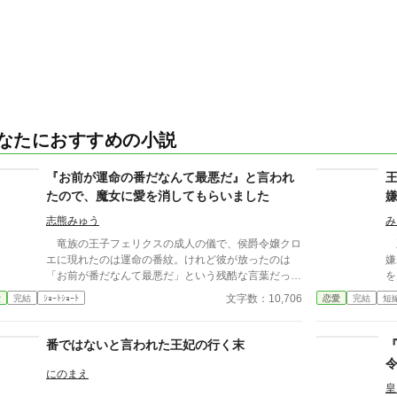
なたにおすすめの小説
『お前が運命の番だなんて最悪だ』と言われ
たので、魔女に愛を消してもらいました
志熊みゅう
み
竜族の王子フェリクスの成人の儀で、侯爵令嬢クロ
王
エに現れたのは運命の番紋。けれど彼が放ったのは
嫌
「お前が番だなんて最悪だ」という残酷な言葉だっ
を
た。 異母妹ばかりを愛する王子、家族に疎まれる
出
文字数：10,706
愛
完結
ｼｮｰﾄｼｮｰﾄ
恋愛
完結
短
日々に耐えきれなくなったクロエは、半地下に住む魔
生
女へ願う。「この愛を消してください」と。 恋も
し
嫉妬も失い、辺境で静かに生き直そうとした彼女のも
世
番ではないと言われた王妃の行く末
とに、三年後、王宮から使者が現れる。異母妹の魅了
出
が暴かれ、王子は今さら真実の愛を誓うが、クロエの
ン
にのまえ
心にはもう何も響かない。愛されなかった令嬢と、愛
皇