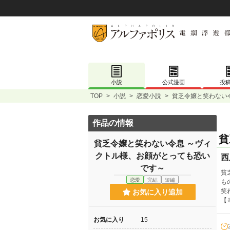
小説
公式漫画
投
TOP
>
小説
>
恋愛小説
>
貧乏令嬢と笑わない
作品の情報
貧
貧乏令嬢と笑わない令息 ～ヴィ
クトル様、お顔がとっても恐い
西
です～
貧
恋愛
完結
短編
も
笑
お気に入り追加
【
お気に入り
15