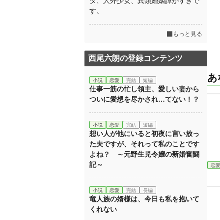
タ、人外少女、異類婚姻譚がすきで
す。
もっと見る
西尾六朗の登録コンテンツ
あ
小説
恋愛
完結
短編
仕事一筋の忙し領主、愛しい妻から
ついに愛想を尽かされ…てない！？
小説
恋愛
完結
短編
想い人が他にいると初夜に言い放っ
た夫ですが、それって私のことです
よね？ ～元野生児令嬢の新婚奮闘
記～
恋
小説
恋愛
完結
長編
竜人族の婿様は、今日も私を抱いて
くれない