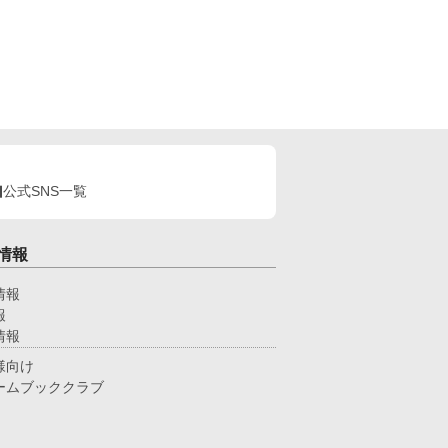
公式SNS一覧
情報
情報
報
情報
様向け
ームブッククラブ