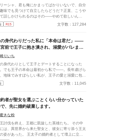
リーシャ、君も俺にかまってばかりいないで、自分
趣味でも見つけて自立したらどうだ？正直、こうや
て話しかけられるのはその――やめて欲しいん
……周りの目もあるし、君なら分かるだろう？」
文字数：127,284
編
R15
を急に鈍器で殴られたような感覚に陥る一言だっ
。 彼がチラリと見るのは周囲。2学年上の彼の教室
前であったというのが間違いだったのかもしれな
妹の身代わりだった私に「本命は君だ」――
生は一変した――。 ＊＊＊
王宮前で王子に抱き潰され、溺愛がバレまし
＊＊ ※タイトル少し変えました。 ・暫く書いてい
た。～私が虐げられるきっかけになった少年
かったらかなり文体が変わってしまったので、書き
崎りいち
が、私と王子を結び付
ししています。 ・トラブル回避のため、完結まで
の身代わりとして王子とデートすることになった
想欄は開きません。
。でも王子の本命は最初から私で――。長年虐げら
、地味でみすぼらしい私が、王子の愛と溺愛に包ま
、ついに幸せを掴む甘々ラブファンタジー。妹や家
文字数：11,045
編
との誤解、影武者の存在も絡み、ハラハラと胸キュ
が止まらない物語。
婚約者が聖女を選ぶことくらい分かっていた
ので、先に婚約破棄します。
蜜きな粉
王討伐を終え、王都に凱旋した英雄たち。 その中
には、異世界から来た聖女と、彼女に寄り添う王太
の姿があった。 王太子の婚約者として壇上に立ち