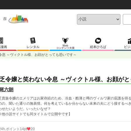
Web
稿漫画
レンタル
絵本ひろば
ビジ
コンテンツ大賞
令息 ～ヴィクトル様、お顔がとっても恐いです～
乏令嬢と笑わない令息 ～ヴィクトル様、お顔がと
尾六朗
乏貴族令嬢のエメリアはお家存続のため、冷血・酷薄と噂のヴィルワ家の庇護を得
のの、聞いた通りの無表情。何を考えているか分からない未来の夫にどう接するべ
わせたいようだ。いったいなぜ？
※他小説サイトでも同タイトルで公開中です】
24h.ポイント
14pt
20