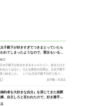
王太子殿下が好きすぎてつきまとっていたら
嫌われてしまったようなので、聖女もいるこ
とだし悪役令嬢の私は退散することにしまし
ゅー
た。
太子殿下が好きすぎるキャロライン。好きだけど
われたくはない。そんな彼女の日課は、王太子殿下
見つめること。 いつも王太子殿下の行く先々に
没して王太子殿下を見つめていたが、ついにそんな
文字数：9,312
編
活が終わるときが来る。 聖女が現れたのだ。そ
て、さらにショックなことに、自分が乙女ゲームの
界に転生していてそこで悪役令嬢だったことを思い
『婚約者を大好きな自分』を演じてきた侯爵
す。 王太子殿下に嫌われたくはないキャロライ
令嬢、自立しろと言われたので、好き勝手に
は、王太子殿下の前から姿を消すことにした。そん
生きていくことにしました
なお話です。 ちょっと切ないお話です。
 翼