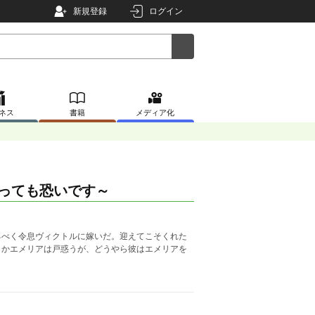
新規登録
ログイン
ネス
書籍
メディア化
っても恐いです～
るべく令息ヴィクトルに嫁いだ。迎えてこそくれた
きかエメリアは戸惑うが、どうやら彼はエメリアを