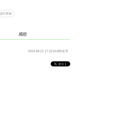
ぼの甘め
感想
2023.08.21 17:22
10,085文字