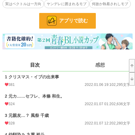
実はベクトルは一方向
ヤンデレに囲まれるモブ
何故か執着されしモブ
イケメンに囲まれたフツメンはモテがちというありがちな話です。
アプリで読む
大学生×大学生
※主人公が身の程を知り過ぎています。
小説
11,803 位 / 228,785 件
BL
2,637 位 / 31,416 件
目次
感想
お気に入り
3,472
1 クリスマス・イブの出来事
24h.ポイント
85 pt
381
2022.01.06 19:10
2,295文字
文字数
71,231
2 元カ……セフレ、本條 和生。
更新日時
2022.01.22 10:01
324
2022.01.07 01:20
2,636文字
初回公開日時
2022.01.06 19:10
3 元親友…？ 風祭 千歳
328
2022.01.07 12:20
2,280文字
初回完結日時
2022.01.18 10:30
4 幼馴染み 九重 裕斗
週間ポイント
742 pt (11,145 位)