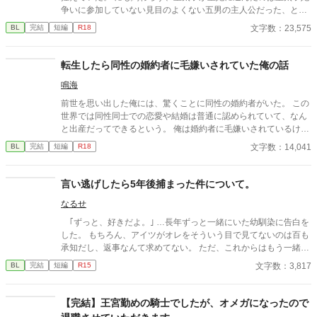
争いに参加していない見目のよくない五男の主人公だった、とい
うお話。
文字数：23,575
BL
完結
短編
R18
転生したら同性の婚約者に毛嫌いされていた俺の話
鳴海
前世を思い出した俺には、驚くことに同性の婚約者がいた。 この
世界では同性同士での恋愛や結婚は普通に認められていて、なん
と出産だってできるという。 俺は婚約者に毛嫌いされているけれ
ど、それは前世を思い出す前の俺の性格が最悪だったからだ。 我
文字数：14,041
BL
完結
短編
R18
儘で傲慢な俺は、学園でも嫌われ者。 そんな主人公が前世を思い
出したことで自分の行動を反省し、行動を改め、友達を作り、婚
約者とも仲直りして愛されて幸せになるまでの話。
言い逃げしたら5年後捕まった件について。
なるせ
｢ずっと、好きだよ。｣ …長年ずっと一緒にいた幼馴染に告白を
した。 もちろん、アイツがオレをそういう目で見てないのは百も
承知だし、返事なんて求めてない。 ただ、これからはもう一緒に
いないから…想いを伝えるぐらい、許してくれ。 そう思って告
文字数：3,817
BL
完結
短編
R15
白したのが高校三年生の最後の登校日。……あれから5年経った
んだけど… なんでアイツに馬乗りにされてるわけ！？ ーーーー
ー 美形×平凡っていいですよね、、、、
【完結】王宮勤めの騎士でしたが、オメガになったので