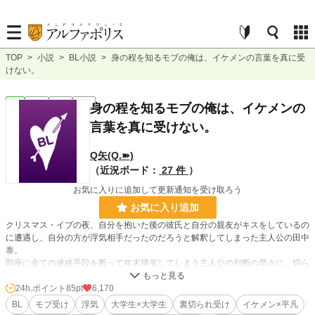
TOP
>
小説
>
BL小説
>
身の程を知るモブの俺は、イケメンの言葉を真に受
けない。
BL
完結
短編
R18
身の程を知るモブの俺は、イケメンの
言葉を真に受けない。
Q矢(Q.➽)
（近況ボード：
27 件
）
お気に入りに追加して更新通知を受け取ろう
お気に入り追加
クリスマス・イブの夜、自分を抱いた後の彼氏と自分の親友がキスをしているの
に遭遇し、自分の方が浮気相手だったのだろうと解釈してしまった主人公の田中
泰。
即座に全ての連絡手段を断って年末帰省してしまう主人公の判断の早さに、切ら
れた彼氏と親友は焦り出すが、その頃泰は帰省した実家で幼馴染みのイケメン・
裕斗とまったり過ごしていた…。
24h.ポイント
85pt
6,170
BL
モブ受け
浮気
大学生×大学生
裏切られ受け
イケメン×平凡
何を言われても、真に受けたりなんかしないモブ顔主人公。