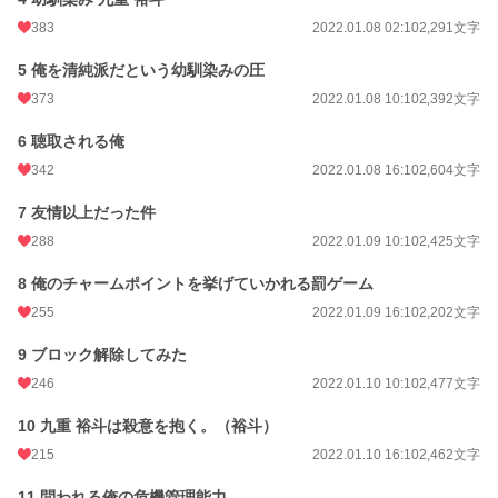
383
2022.01.08 02:10
2,291文字
月間ポイント
3,269 pt (11,516 位)
5 俺を清純派だという幼馴染みの圧
年間ポイント
39,443 pt (12,487 位)
373
2022.01.08 10:10
2,392文字
累計ポイント
1,673,032 pt (3,436 位)
6 聴取される俺
342
2022.01.08 16:10
2,604文字
7 友情以上だった件
288
2022.01.09 10:10
2,425文字
8 俺のチャームポイントを挙げていかれる罰ゲーム
255
2022.01.09 16:10
2,202文字
9 ブロック解除してみた
246
2022.01.10 10:10
2,477文字
10 九重 裕斗は殺意を抱く。（裕斗）
215
2022.01.10 16:10
2,462文字
11 問われる俺の危機管理能力