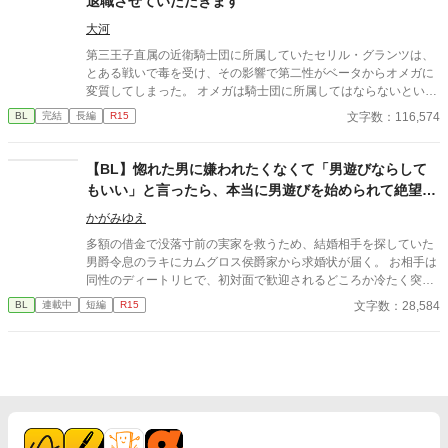
退職させていただきます
大河
第三王子直属の近衛騎士団に所属していたセリル・グランツは、
とある戦いで毒を受け、その影響で第二性がベータからオメガに
変質してしまった。 オメガは騎士団に所属してはならないという
法に基づき、騎士団を辞めることを決意するセリル。上司である
文字数：116,574
BL
完結
長編
R15
第三王子・レオンハルトにそのことを告げて騎士団を去るが、特
に引き留められるようなことはなかった。 地方貴族である実家に
戻ったセリルは、オメガになったことで見合い話を受けざるを得
【BL】惚れた男に嫌われたくなくて「男遊びならして
ない立場に。見合いに全く乗り気でないセリルの元に、意外な人
もいい」と言ったら、本当に男遊びを始められて絶望し
物から婚約の申し入れが届く。それはかつての上司、レオンハル
ている侯爵令息の話
トからの婚約の申し入れだった──
かがみゆえ
多額の借金で没落寸前の実家を救うため、結婚相手を探していた
男爵令息のラキにカムグロス侯爵家から求婚状が届く。 お相手は
同性のディートリヒで、初対面で歓迎されるどころか冷たく突き
放されてしまう。 『必要最低限関わるな』 『愛人を作るな』
文字数：28,584
BL
連載中
短編
R15
『男遊びならしてもいい』 ディートリヒから実家の借金を完済す
る条件を言われたラキは、学園で令息たちとの交流を満喫中。 褒
め上手なラキの周りには可愛い令息が集まり、推し活状態に。 一
方、ディートリヒだけが嫉妬で胃を痛める日々。 ラキへの恋心を
隠し続けた不器用侯爵令息に、幸せな未来は訪れるのか？ .