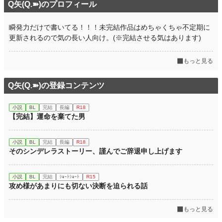
Q矢(Q.➽)のプロフィール
瞬発力だけで書いてる！！！未完結作品はめちゃくちゃ不定期に
更新されるので気の長い人向け。(※完結させる気はあります)
もっと見る
Q矢(Q.➽)の登録コンテンツ
小説
BL
完結
長編
R18
【完結】運命を棄てた男
小説
BL
完結
長編
R18
そのシンデレラストーリー、謹んでご辞退申し上げます
小説
BL
完結
ｼｮｰﾄｼｮｰﾄ
R15
攻め様があまりにも切ない決断を迫られる話
もっと見る