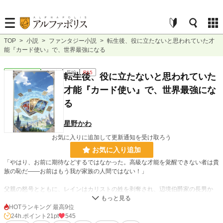
TOP
>
小説
>
ファンタジー小説
>
転生後、役に立たないと思われていた才
能『カード使い』で、世界最強になる
ファンタジー
連載中
長編
R15
転生後、役に立たないと思われていた
才能『カード使い』で、世界最強にな
る
星野かわ
お気に入りに追加して更新通知を受け取ろう
お気に入り追加
「やはり、お前に期待などするではなかった。高級な才能を覚醒できない者は貴
族の恥だ——お前はもう我が家族の人間ではない！」
父親の怒号とともに、レインはカリストの姓を剥奪され、辺境伯爵家の長男か
ら、一夜にして住む場所さえ持たない平民へと転落した。
HOTランキング 最高9位
——この世界では、強力な「ギフト」を覚醒した者だけが、家督を継ぎ、貴族の
24h.ポイント
21pt
545