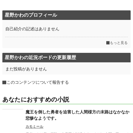
画面上の文字が、灰色から金色へと変わった。
『ガチャポイント：1。状態：ガチャ実行可能』
星野かわのプロフィール
——世界中から「ゴミギフト」と嘲笑われたこの能力が、唯一無二、世界最強の
チートスキルとなろうとしている。
自己紹介の記述はありません
小説
26,633 位 / 228,882 件
もっと見る
ファンタジー
4,057 位 / 53,344 件
星野かわの近況ボードの更新履歴
お気に入り
57
まだ投稿がありません
24h.ポイント
21 pt
このコンテンツについて報告する
文字数
106,482
更新日時
2026.05.07 09:05
あなたにおすすめの小説
初回公開日時
2026.04.03 19:34
魔王を倒した勇者を迫害した人間様方の末路はなかなか
週間ポイント
21 pt (62,459 位)
悲惨なようです。
月間ポイント
140 pt (58,597 位)
カモミール