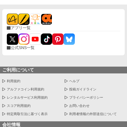
物、焼かれた畑、外国への送金、王都から遠ざけられた軍隊。姉
の悪政とされたすべては、王国を青灰病から守るための非常措置
だった。 自分が信じたい言葉だけを選び、姉へ毒杯を渡したこ
とを知るレオニス。彼は姉が残した七つの報告書を読み、公爵の
逃亡を自らの判断で阻止する。 その南門へ、安全な穀物を積ん
アプリ一覧
だ長い輸送隊が到着した。先頭の馬車から降りた人物を見て、レ
オニスは言葉を失う。 悪女として処刑された有能な王女と、民
の拍手を選んでしまった弟王の、逆転と後悔、そして再生の物
語。
公式SNS一覧
ご利用について
利用規約
ヘルプ
アルファコイン利用規約
投稿ガイドライン
レンタルサービス利用規約
プライバシーポリシー
スコア利用規約
お問い合わせ
特定商取引法に基づく表示
利用者情報の外部送信について
会社情報