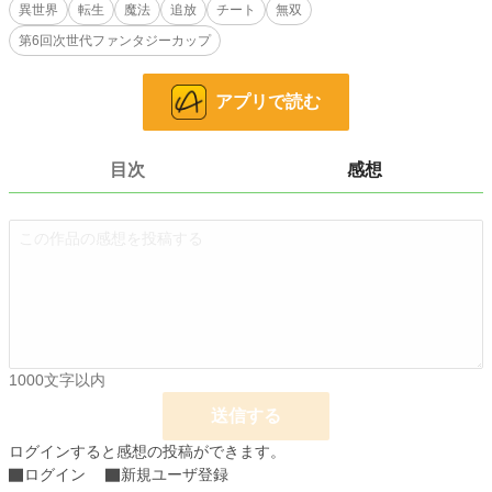
栄光を維持する資格を持つ。そしてレインが成人式で得たものは、誰も聞いたこ
異世界
転生
魔法
追放
チート
無双
とがない奇妙なギフト——『カード使い』だった。
第6回次世代ファンタジーカップ
魔法を放つ才能も、武器を自在に操る能力も、ありふれた生産系のギフトでもな
い。
アプリで読む
そのいわゆる「ギフト」とは、ただの半透明の画面で、灰色のボタンと冷たい文
字——《ガチャポイント：0。ガチャ実行不可》——が表示されているだけのも
のだった。
目次
感想
——こうして彼は、鉄の剣一振りと銀貨数枚だけを手に、最下層の傭兵として放
り出された。
しかし誰も知らない。あの役立たずに見える『カード使い』の真の力が、彼の前
世で最も好きだったカードゲームに隠されていることを。
ギフトの中には、無数の強力なカードが秘められている。彼の記憶の中にある、
伝説級の召喚獣、禁断の魔法、神話の武装——それらすべてに対応するカード
が。
1000文字以内
ただ……それを起動させるには、誰にも予想できない条件を満たさねばならな
送信する
い。
ログインすると感想の投稿ができます。
そしてその条件がついに達成された瞬間——
ログイン
新規ユーザ登録