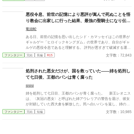
は知らなかった。 俺の正体が、この世界の生命を司る世界樹の根
源そのものだったことを。 俺の寿命は無限であり、俺がパーティ
にいたからこそ、彼らは「若さ」と「健康」を維持できていたの
悪役令息、前世の記憶により悪評が嵩んで死ぬことを悟
だ。 「俺がいなくなったら、誰が君たちの老化を止めるの？」 俺
り教会に出家しに行った結果、最強の聖騎士になり伝説
がいなくなった途端、聖女たちの身体に異変が起きる。 回復魔法
になる
を唱えるたびに、自慢の金髪はバサバサと抜け落ち、肌は土色
竜頭蛇
に。 若さに溺れていた彼女たちは、骨がスカスカになり、杖なし
ある日、前世の記憶を思い出したシド・カマッセイはこの世界が
では歩けない老婆のような姿へと変わり果てていく。 一方、解放
ギャルゲー「ヒロイックキングダム」の世界であり、自分がギャ
された俺は隣国の美少女皇女に拾われ、世界樹の力で枯れた大地
ルゲの悪役令息であると理解する。 評判が悪すぎて破滅する運命
を森に変える「現人神」として崇められていた。 「今さら戻って
にあるが父親が毒親でシドの悪評を広げたり、関係を作ったもの
文字数：72,843
ファンタジー
完結
長編
R15
きて？ ……悪いけど、そのハゲ散らかした老婆、誰だっけ？」 す
には危害を加えるので現状では何をやっても悪評に繋がるを悟
べてを失ってから「俺」の価値に気づいても、もう遅い。 これ
り、家との関係を断って出家をすることを決意する。 身を寄せた
は、恩を仇で返した連中が、自らの美容と健康を代償に破滅して
教会で働くうちに評判が上がりすぎて、聖女や信者から崇められ
処刑された悪女だけが、国を救っていた――姉を処刑し
いく物語。
たり、女神から一目置かれ、やがて最強の聖騎士となり、伝説と
て七日後、王都のパンは青く腐った
なる物語。
sisisi
姉を処刑して七日目、王都のパンが青く腐った。 新王レオニス
は、〈灰冠の悪女〉と呼ばれた姉アウレリアの警告を退け、彼女
が封鎖していた西大倉を解放した。民へ白いパンを返し、姉の圧
政を終わらせる。それが正しい王の最初の仕事だと信じていた。
文字数：10,985
ファンタジー
完結
短編
しかし、配られたパンの内側には青い筋が走り、口にした者た
ちが次々と倒れていく。 処刑台で姉が残した言葉を思い出した
レオニスは、王城の鐘を三度鳴らす。すると現れたのは、姉の秘
密警察だと恐れられていた〈灰衣隊〉だった。 封鎖された穀