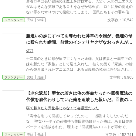
勇者ロキは長い冒険の末魔王を討伐する。 だが、人間の王エスカ
年間ポイント
18,115 pt (21,495 位)
ダルはそんな英雄であるロキをなぜか認めず、 ロキに身の覚えの
ない罪をなすりつけて投獄してしまう。 国民たちもその罪を信じ
累計ポイント
18,178 pt (74,360 位)
勇者を迫害した。 そして、処刑場される間際、勇者は驚きの発言
文字数：10,542
ファンタジー
完結
短編
をするのだった。
腹違いの妹にすべてを奪われた薄幸の令嬢が、義理の母
に殴られた瞬間、前世のインテリヤクザなおっさんがぶ
ちギレた場合。
灯乃
十二歳のときに母が病で亡くなった途端、父は後妻と一歳年下の
妹を新たな『家族』として迎え入れた。 彼らの築く『家族』の輪
から弾き出されたアニエスは、ある日義母の私室に呼び出され―
―。 タイトル通りのおっさんコメディーです。
文字数：9,905
ファンタジー
完結
短編
【老化返却】聖女の若さは俺の寿命だった〜回復魔法の
代償を肩代わりしていた俺を追放した報いだ。回復のた
びに毛が抜け、骨がスカスカになるが良い〜
寝て起きたら異世界じゃなくて会議室だった
「寿命を削って回復してやってたのに……感謝すらしないんだ
な」 聖女パーティの荷物持ち兼回復術師だった俺は、ある日突然
パーティを追放された。 理由は「回復魔法のコストが寿命で、も
うすぐ死ぬ無能はいらない」という勝手な思い込み。 だが、彼ら
文字数：152,741
ファンタジー
完結
長編