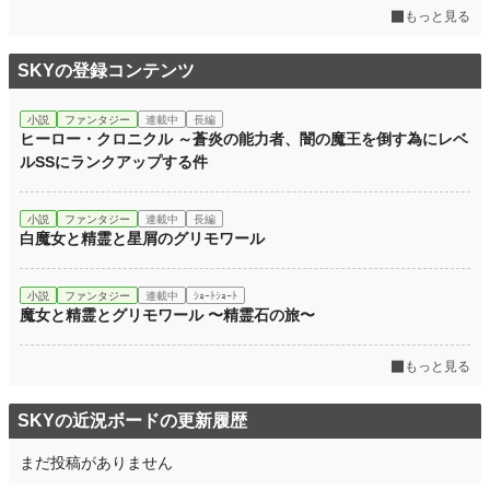
もっと見る
SKYの登録コンテンツ
小説
ファンタジー
連載中
長編
ヒーロー・クロニクル ～蒼炎の能力者、闇の魔王を倒す為にレベ
ルSSにランクアップする件
小説
ファンタジー
連載中
長編
白魔女と精霊と星屑のグリモワール
小説
ファンタジー
連載中
ｼｮｰﾄｼｮｰﾄ
魔女と精霊とグリモワール 〜精霊石の旅〜
もっと見る
SKYの近況ボードの更新履歴
まだ投稿がありません