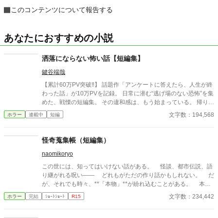
このコンテンツについて報告する
あなたにおすすめの小説
洒落にならない怖い話【短編集】
鍵谷端哉
【累計60万PV突破‼】 話題作「アンケートに答えたら、人生が終
わった話」が10万PVを記録。 日常に潜む“逃げ場のない恐怖”を集
めた、戦慄の短編集。 その違和感は、もう始まっている。 帰り
道、誰もいないはずの部屋、何気ない会話。 どこにでもある日常
文字数：194,568
ホラー
連載中
短編
が、ある瞬間、取り返しのつかない異常へと変わる。 意味が分か
ると凍りつく話。 理由もなく、ただ追い詰められていく話。 そし
て、最後の一行で現実がひっくり返る話。 1話1000〜2000文字。
怪奇蒐集帳（短編集）
隙間時間で読める短編ながら、 読み終えたあと、ふとした静寂が
naomikoryo
怖くなる。 これはすべて、どこかで起きていてもおかしくない
話。 ――あなたのすぐ隣でも。 洒落にならない実話風・創作ホラ
この世には、知ってはいけない話がある。 怪談、都市伝説、語
ー。
り継がれる呪い—— どれもがただの作り話かもしれない。 だ
が、それでも時々、**「本物」**が紛れ込むことがある。 本書
は、そんな“見つけてしまった”怪異を集めた一冊である。 最後
文字数：234,442
ホラー
完結
ｼｮｰﾄｼｮｰﾄ
R15
のページを閉じるとき、あなたは“何か”に気づくことになるだろ
う——。