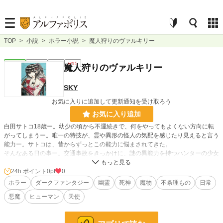
TOP
>
小説
>
ホラー小説
>
魔人狩りのヴァルキリー
ホラー
連載中
長編
R15
魔人狩りのヴァルキリー
SKY
お気に入りに追加して更新通知を受け取ろう
お気に入り追加
白田サトコ18歳ー。幼少の頃から不運続きで、何をやってもよくない方向に転
がってしまうー。唯一の特技が、霊や異形の怪人の気配を感じたり見えると言う
能力ー。サトコは、昔からずっとこの能力に悩まされてきた。
そんなある日の事ー。交通事故をきっかけに、謎の異能力を持つハンターの少女
と遭遇し、護ってもらう代わりに取引をする事になる。彼女と行動を共にし悪霊
や魔物と戦う羽目になるのだった。
24h.ポイント
0pt
0
ホラー
ダークファンタジー
幽霊
死神
魔物
不条理もの
日常
小説
228,588 位 / 228,588 件
悪魔
ヒューマン
天使
ホラー
8,498 位 / 8,498 件