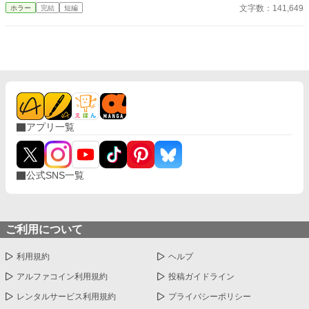
小説形式で読めるようにしました。 ■筆者以外の体験談の場合、
文字数：141,649
ホラー
完結
短編
体験者ご本人からの掲載許可をいただいています。 ■実話怪談と
銘を打ってはいますが、エンタメとして楽しんでいただけたら幸
いです。 ※pixiv・カクヨムへ掲載した作品の【完全版】です。
アプリ一覧
公式SNS一覧
ご利用について
利用規約
ヘルプ
アルファコイン利用規約
投稿ガイドライン
レンタルサービス利用規約
プライバシーポリシー