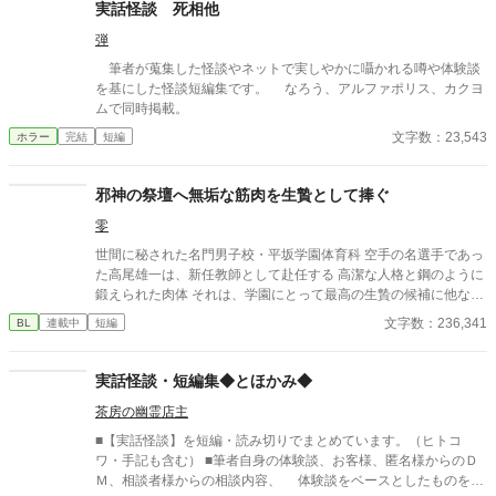
実話怪談 死相他
弾
筆者が蒐集した怪談やネットで実しやかに囁かれる噂や体験談
を基にした怪談短編集です。 なろう、アルファポリス、カクヨ
ムで同時掲載。
文字数：23,543
ホラー
完結
短編
邪神の祭壇へ無垢な筋肉を生贄として捧ぐ
零
世間に秘された名門男子校・平坂学園体育科 空手の名選手であっ
た高尾雄一は、新任教師として赴任する 高潔な人格と鋼のように
鍛えられた肉体 それは、学園にとって最高の生贄の候補に他なら
なかった 至高の筋肉を持つ、精神を削られ意志をなくした青年を
文字数：236,341
BL
連載中
短編
太古の神に捧げるため、“水”、“風”、“土”の信奉者達が暗躍する 意
志をなくし筋肉の操り人形と化した“デク” 消える教師 山奥の男子
校で繰り広げられるダークファンタジー
実話怪談・短編集◆とほかみ◆
茶房の幽霊店主
■【実話怪談】を短編・読み切りでまとめています。（ヒトコ
ワ・手記も含む） ■筆者自身の体験談、お客様、匿名様からのＤ
Ｍ、相談者様からの相談内容、 体験談をベースとしたものを、