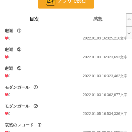
アプリで読む
お気に入り
0
24h.ポイント
0 pt
目次
感想
文字数
186,276
邂逅 ①
更新日時
2024.11.15 21:14
0
2022.01.03 16:32
5,216文字
初回公開日時
2022.01.03 16:32
邂逅 ②
週間ポイント
42 pt (48,661 位)
0
2022.01.03 16:32
3,693文字
月間ポイント
42 pt (83,903 位)
邂逅 ③
年間ポイント
126 pt (136,161 位)
0
2022.01.03 16:32
3,462文字
累計ポイント
16,781 pt (77,115 位)
モダンガール ①
0
2022.01.03 16:36
2,877文字
モダンガール ②
0
2022.01.05 16:53
4,336文字
哀愁のレコード ➀