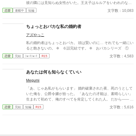
彼の隣には見知らぬ女性がいた。王太子はルルアをいわれのない
罪で糾弾し、投獄してしまう。無実を訴えるも、足の腱を切られ
文字数：10,083
恋愛
連載中
短編
大森林へ捨てられたルルアは森に住む不思議な人物に命を救われ
る。
ちょっとおバカな私の婚約者
アズやっこ
私の婚約者はちょっとおバカ。 頭は賢いのに… それでも一緒にい
ると飽きないの。 ❈ ６話完結です。 ❈ おバカシリーズ ①
文字数：4,583
恋愛
完結
ｼｮｰﾄｼｮｰﾄ
R15
あなたは何も知らなくていい
Megumi
「あ、じゃあ私がもらいます」 婚約破棄された夜、死のうとして
いた俺を、公爵令嬢が拾った。 「あなたの才能は、素晴らしい」
生まれて初めて、俺のすべてを肯定してくれた人。 だから—— 元
婚約者の陰謀も、妬む貴族たちの悪意も、俺が処理する。 証拠は
文字数：5,616
恋愛
完結
短編
R15
燃やし、敵は消し、彼女の耳に届く前に終わらせる。 「あなたは
何も知らなくていい」 彼女は知らない。 俺がすべてを終わらせて
いることを。 こちらは『女尊男卑の世界で婚約破棄された地味
男、実は顔面SSRでした。私が本気で育てたら元婚約者が返せと
言ってきます』のヒーロー視点のスピンオフです。 https://www.al