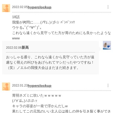
hyperclockup
︙
2022.02.05
18話
我慢が拷問に……(ﾉ∇≦､)ﾉ彡☆ ﾊﾞﾝﾊﾞﾝｯ!!
ウケる｡ﾟ(ﾟ^∀^ﾟ)ﾟ｡
これなら遠くから見守ってた方が胃のためにも良かったような
www
新高
2022.02.06
おっしゃる通り、これなら遠くから見守っていた方が遠
慮なく萌えの叫びをあげられてマシだったやつですね！
（笑）ノエルの我慢大会はまだまだ続きます。
hyperclockup
︙
2022.01.23
胃弱ネズミに吹いたｗｗｗｗｗ
(ﾉ∀≦｡)ﾉぷぷ-ｯ
キャラの容姿が一発で浮かんだしw
果たしてこの元気のいい主人公は推しの仲を引き裂く事ができ