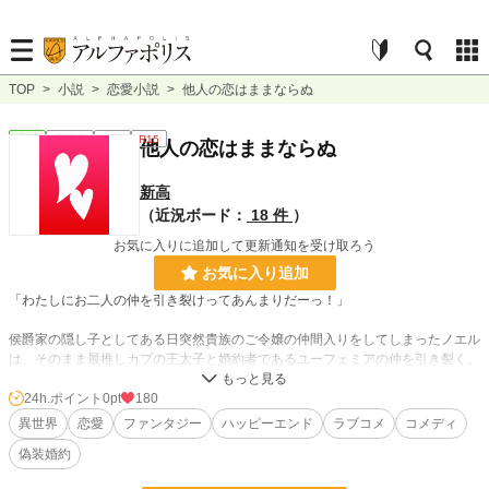
TOP
>
小説
>
恋愛小説
>
他人の恋はままならぬ
恋愛
連載中
長編
R15
他人の恋はままならぬ
新高
（近況ボード：
18 件
）
お気に入りに追加して更新通知を受け取ろう
お気に入り追加
「わたしにお二人の仲を引き裂けってあんまりだーっ！」
侯爵家の隠し子としてある日突然貴族のご令嬢の仲間入りをしてしまったノエル
は、そのまま最推しカプの王太子と婚約者であるユーフェミアの仲を引き裂く、
まさに物語中の【悪役令嬢】が如き立場になってしまう。
24h.ポイント
0pt
180
推しの姿を間近でストーカーしたかっただけの少女は、王太子の専属護衛の黒い
異世界
恋愛
ファンタジー
ハッピーエンド
ラブコメ
コメディ
人を利用したりされたりしてなんとかその立場から無事逃げ切ることができるか
偽装婚約
どうか。