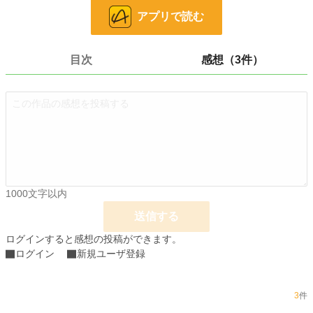
小説
228,833 位 / 228,833 件
アプリで読む
恋愛
66,375 位 / 66,375 件
お気に入り
120
目次
感想（3件）
24h.ポイント
0 pt
文字数
20,075
更新日時
2022.02.05 00:08
初回公開日時
2022.01.11 09:03
週間ポイント
0 pt (228,833 位)
1000文字以内
月間ポイント
14 pt (108,258 位)
送信する
年間ポイント
329 pt (113,645 位)
ログインすると感想の投稿ができます。
ログイン
新規ユーザ登録
累計ポイント
41,701 pt (49,136 位)
3
件