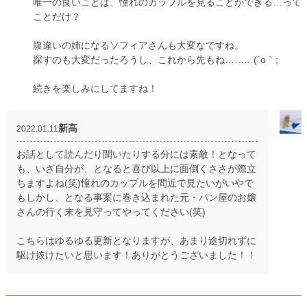
唯一の良いことは、憧れのカップルを見ることができる…って
ことだけ？
腹違いの姉になるソフィアさんも大変なですね。
探すのも大変だったろうし、これから先もね………(´o｀;
続きを楽しみにしてますね！
新高
2022.01.11
お話として読んだり聞いたりする分には素敵！となって
も、いざ自分が、となると喜び以上に面倒くささが際立
ちますよね(笑)憧れのカップルを間近で見たいがいやで
もしかし、となる事案に巻き込まれた元・パン屋のお嬢
さんの行く末を見守ってやってください(笑)
こちらはゆるゆる更新となりますが、あまり途切れずに
駆け抜けたいと思います！ありがとうございました！！