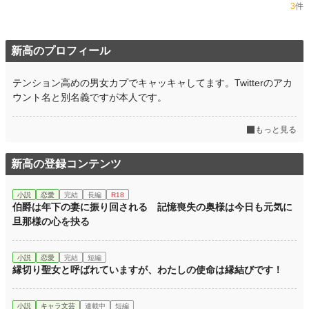
3
件
新高のプロフィール
テンション高めの男女カプでキャッキャしてます。Twitterのアカ
ウント名と別名義ですが本人です。
もっと見る
新高の登録コンテンツ
小説
恋愛
完結
長編
R18
伯爵は年下の妻に振り回される 記憶喪失の奥様は今日も元気に
旦那様の心を抉る
小説
恋愛
完結
短編
縁切り聖女と呼ばれていますが、わたしの使命は縁結びです！
小説
キャラ文芸
連載中
短編