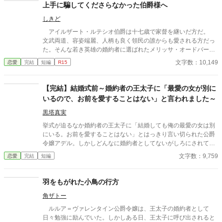
上手に騙してくださらなかった伯爵様へ
しきど
アイルザート・ルテシオ伯爵は十七歳で家督を継いだ方だ。
文武両道、容姿端麗、人柄も良く領民の誰からも愛される方だっ
た。そんな若き英雄の婚約者に選ばれたメリッサ・オードバーン
子爵令嬢は、自身を果報者と信じて疑っていなかった。 彼が屋
文字数：10,149
恋愛
完結
短編
R15
敷のメイドと関係を持っていると知る事になる、その時までは。
貴族に愛人がいる事など珍しくもない。そんな事は分かってい
るつもりだった。分かっていてそれでも、許せなかった。 メリ
【完結】結婚式前～婚約者の王太子に「最愛の女が別に
ッサにとってアイルザートは、本心から愛した人だったから。
いるので、お前を愛することはない」と言われました～
黒塔真実
挙式が迫るなか婚約者の王太子に「結婚しても俺の最愛の女は別
にいる。お前を愛することはない」とはっきり言い切られた公爵
令嬢アデル。しかしどんなに婚約者としてないがしろにされても
女性としての誇りを傷つけられても彼女は平気だった。なぜなら
文字数：9,759
恋愛
完結
短編
大切な「心の拠り所」があるから……。しかし、王立学園の卒業
ダンスパーティーの夜、アデルはかつてない、世にも酷い仕打ち
を受けるのだった―― ※神視点。■なろうにも別タイトルで重
羽をもがれた小鳥の行方
複投稿←【ジャンル日間4位】。
角ザトー
ルルア＝ヴァレンタイン公爵令嬢は、王太子の婚約者として
日々勉強に励んでいた。しかしある日、王太子に呼び出されると