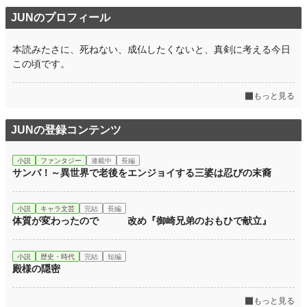
JUNのプロフィール
本読みたさに、死ねない、成仏したくないと、真剣に考える今日
この頃です。
もっと見る
JUNの登録コンテンツ
小説
ファンタジー
連載中
長編
サンバ！～異世界で老後をエンジョイする三婆は忍びの末裔
小説
キャラ文芸
完結
長編
体質が変わったので 改め『御崎兄弟のおもひで献立』
小説
歴史・時代
完結
短編
殿様の隠密
もっと見る