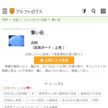
TOP
>
小説
>
ファンタジー小説
>
青い石
ファンタジー
完結
短編
青い石
JUN
（近況ボード：
2 件
）
お気に入りに追加して更新通知を受け取ろう
お気に入り追加
権威の犠牲になり、騙され、泣くのはいつも弱い立場の者だ。辛うじてヒトの
範疇に収まった子供達が、騙し、踏みつけた奴らに、報復して歩く。
小説
228,882 位 / 228,882 件
24h.ポイント
0pt
0
ファンタジー
53,344 位 / 53,344 件
非合法な人体実験
石
異世界から来た魔術師の霊体
被検体の子供達
お気に入り
6
目覚めた異能
ヒトから変質した被検体
欲まみれの権力者達
仲間
24h.ポイント
0 pt
次世代ファンタジーカップ
ざまあ報復