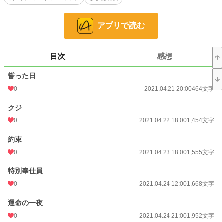
文字数
55,817
アプリで読む
更新日時
2021.05.14 18:10
初回公開日時
2021.04.21 20:00
目次
感想
初回完結日時
2021.05.14 22:21
誓った日
週間ポイント
0 pt (228,882 位)
0
2021.04.21 20:00
464文字
月間ポイント
0 pt (228,882 位)
クジ
年間ポイント
28 pt (170,374 位)
0
2021.04.22 18:00
1,454文字
累計ポイント
7,093 pt (111,168 位)
約束
0
2021.04.23 18:00
1,555文字
特別奉仕員
0
2021.04.24 12:00
1,668文字
運命の一夜
0
2021.04.24 21:00
1,952文字