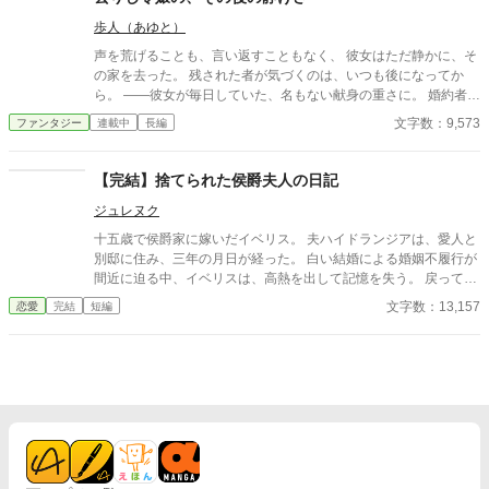
国記念夜会という晴れの舞台で決着をつけることを決意。大勢の
歩人（あゆと）
貴族が見守る中、逃げ場のない完璧な証拠とともに婚約解消を突
きつけ、身勝手な二人と身内を庇い続けた伯爵家を社会的な破滅
声を荒げることも、言い返すこともなく、 彼女はただ静かに、そ
へと追い込んでいく。
の家を去った。 残された者が気づくのは、いつも後になってか
ら。 ——彼女が毎日していた、名もない献身の重さに。 婚約者
の、夫の、家族の「当たり前」を支えていた手が消えたとき、 失
文字数：9,573
ファンタジー
連載中
長編
われたものの輪郭が、ようやく見えてくる。 ざまぁを声高に描か
ない。すれ違いと、後悔と、再会の余韻で読ませる。 静かな情が
じんわり効く、一話完結の短編集。 ※S01「捨てられ令嬢」のア
【完結】捨てられた侯爵夫人の日記
ルファポリス最適化分割。 ※アルファ読者向け：関係性・感情の
ジュレヌク
機微・余韻を最優先。
十五歳で侯爵家に嫁いだイベリス。 夫ハイドランジアは、愛人と
別邸に住み、三年の月日が経った。 白い結婚による婚姻不履行が
間近に迫る中、イベリスは、高熱を出して記憶を失う。 戻ってき
た夫は、妻に仕える侍女アリッサムから、いない月日の間書き綴
文字数：13,157
恋愛
完結
短編
られた日記を手渡される。 そこには、出会った日から自分を恋し
いと思ってくれていた少女の思いの丈が詰まっていた。 十八歳に
なり、美しく成長した妻を前に、ハイドランジアは、心が揺ら
ぐ。 自分への恋心を忘れてしまったとしても、これ程までに思っ
てくれていたのなら、また、愛を育めるのではないのか？ 様々な
人間の思いが交錯し、物語は、思わぬ方向へと進んでいく。