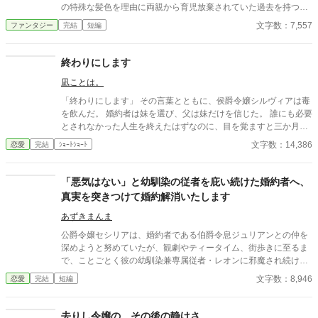
の特殊な髪色を理由に両親から育児放棄されていた過去を持つ。
悪意と嘲笑、浅慮な思惑を向けられながらも、フェリアはいつだ
文字数：7,557
ファンタジー
完結
短編
って穏やかに笑う。 「何故、自分に悪意を持つ相手に慈悲を向け
なければならないのですか？」 妖精に愛され妖精を愛す 純粋ゆえ
に無慈悲な少女の、人生の序章。
終わりにします
凪ことは。
「終わりにします」 その言葉とともに、侯爵令嬢シルヴィアは毒
を飲んだ。 婚約者は妹を選び、父は妹だけを信じた。 誰にも必要
とされなかった人生を終えたはずなのに、目を覚ますと三か月前
へと時間は巻き戻っていた。 もう、誰かに愛されるためだけに生
文字数：14,386
恋愛
完結
ｼｮｰﾄｼｮｰﾄ
きるのはやめよう。 そう決めた彼女は、静かに運命を書き換えて
いく。 これは、一度死んだ少女が、自分自身の人生を取り戻すた
めの物語。
「悪気はない」と幼馴染の従者を庇い続けた婚約者へ、
真実を突きつけて婚約解消いたします
あずきまんま
公爵令嬢セシリアは、婚約者である伯爵令息ジュリアンとの仲を
深めようと努めていたが、観劇やティータイム、街歩きに至るま
で、ことごとく彼の幼馴染兼専属従者・レオンに邪魔され続けて
いた。セシリアやその父である公爵が度重なる非礼を注意・抗議
文字数：8,946
恋愛
完結
短編
しても、ジュリアンは「悪気はないんだ」「寛容になりなさい」
と一向に取り合わず、従者の暴走を放置し続ける。 無数の不誠実
な対応に堪忍袋の緒が切れたセシリアは、綿密な記録を携え、建
去りし令嬢の、その後の静けさ